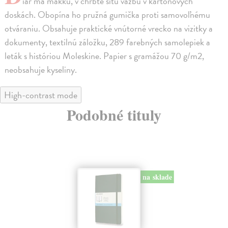
iár má mäkkú, v chrbte šitú väzbu v kartónových
doskách. Obopína ho pružná gumička proti samovoľnému
otváraniu. Obsahuje praktické vnútorné vrecko na vizitky a
dokumenty, textilnú záložku, 289 farebných samolepiek a
leták s históriou Moleskine. Papier s gramážou 70 g/m2,
neobsahuje kyseliny.
High-contrast mode
Podobné tituly
na sklade