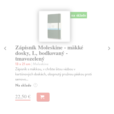
na sklade
Zápisník Moleskine - mäkké
Z
dosky, L, bodkovaný -
Im
tmavozelený
li
13 x 21 cm
| Moleskine
13 
Zápisník s mäkkou, v chrbte šitou väzbou v
Záp
kartónových doskách, obopnutý pružnou páskou proti
Imp
samovo...
parí
Na sklade
Na
?
22,50 €
30