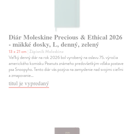
Diár Moleskine Precious & Ethical 2026
- mäkké dosky, L, denný, zelený
13 x 21 cm
| Zápisník Moleskine
Veľký denný diár na rok 2026 bol vyrobený na oslavu 75. výročia
amerického komisku Peanuts známeho predovšetkým vďaka postave
psa Snoopyho. Tento diár vás pozýva na zamyslenie nad svojimi cieľmi
a zmapovanie…
titul je vypredaný