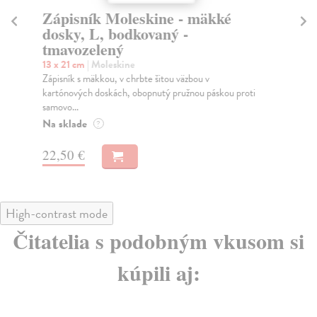
Zápisník Moleskine - mäkké
Z
dosky, L, bodkovaný -
do
tmavozelený
t
13 x 21 cm
| Moleskine
13 
Zápisník s mäkkou, v chrbte šitou väzbou v
Záp
kartónových doskách, obopnutý pružnou páskou proti
kar
samovo...
sam
Na sklade
Na
?
22,50 €
22
High-contrast mode
Čitatelia s podobným vkusom si
kúpili aj: