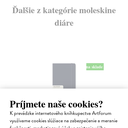
Ďalšie z kategórie moleskine
diáre
na sklade
Príjmete naše cookies?
Diár Moleskine 2026 - tvrdé dosky, L,
K prevádzke internetového kníhkupectva Artforum
týždenný, modrý
využívame cookies slúžiace na zabezpečenie a meranie
13 x 21 cm
| Zápisník Moleskine
funkčnosti, marketingové účely a zaistenie vášho