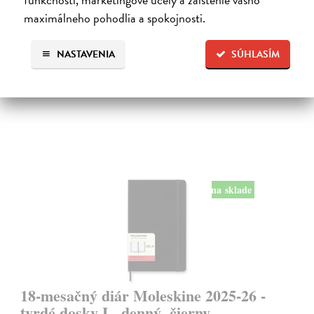
Veľký plánovací diár na rok 2026. Na ľavej strane sú dni v týždni a na
maximálneho pohodlia a spokojnosti.
pravej linajková stránka na poznámky.
Na sklade
?
NASTAVENIA
SÚHLASÍM
27,50 €
na sklade
18-mesačný diár Moleskine 2025-26 -
tvrdé dosky L, denný, čierny