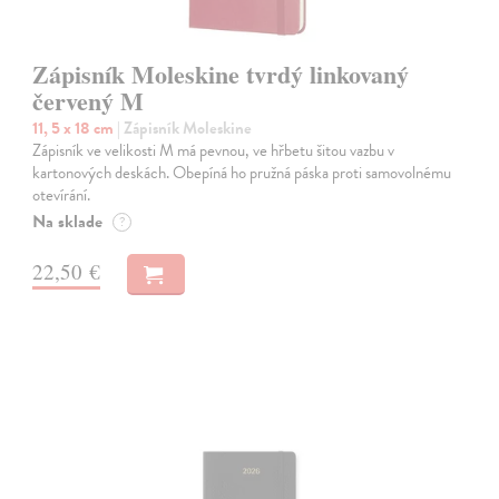
Zápisník Moleskine tvrdý linkovaný
červený M
11, 5 x 18 cm
| Zápisník Moleskine
Zápisník ve velikosti M má pevnou, ve hřbetu šitou vazbu v
kartonových deskách. Obepíná ho pružná páska proti samovolnému
otevírání.
Na sklade
?
22,50 €