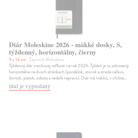
Diár Moleskine 2026 - mäkké dosky, S,
týždenný, horizontálny, čierny
9 x 14 cm
| Zápisník Moleskine
Týždenný diár vreckovej veľkosti na rok 2026. Týždeň je tu zobrazený
horizontálne na dvoch stránkach (pondelok, utorok a streda naľavo,
štvrtok, piatok, sobota a nedeľa napravo). Diár má mäkkú, v chrbte…
titul je vypredaný