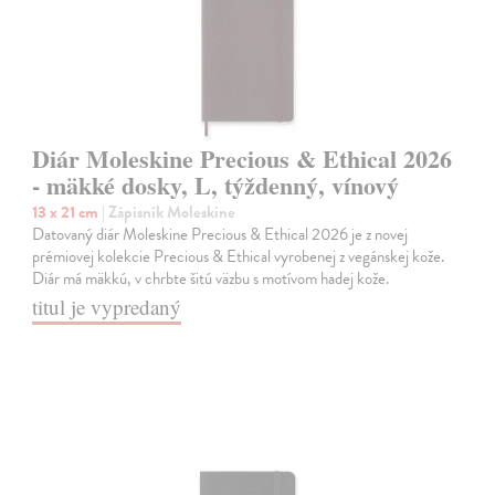
Diár Moleskine Precious & Ethical 2026
- mäkké dosky, L, týždenný, vínový
13 x 21 cm
| Zápisník Moleskine
Datovaný diár Moleskine Precious & Ethical 2026 je z novej
prémiovej kolekcie Precious & Ethical vyrobenej z vegánskej kože.
Diár má mäkkú, v chrbte šitú väzbu s motívom hadej kože.
titul je vypredaný