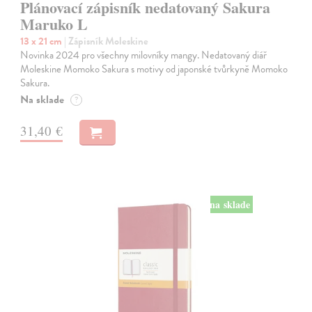
Plánovací zápisník nedatovaný Sakura
Maruko L
13 x 21 cm
| Zápisník Moleskine
Novinka 2024 pro všechny milovníky mangy. Nedatovaný diář
Moleskine Momoko Sakura s motivy od japonské tvůrkyně Momoko
Sakura.
Na sklade
?
31,40 €
na sklade