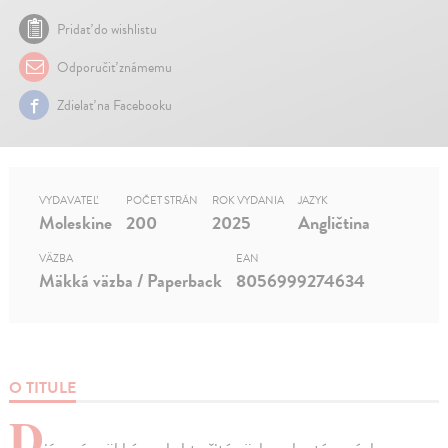
Pridať do wishlistu
Odporučiť známemu
Zdielať na Facebooku
VYDAVATEĽ
POČET STRÁN
ROK VYDANIA
JAZYK
Moleskine
200
2025
Angličtina
VÄZBA
EAN
Mäkká väzba / Paperback
8056999274634
O TITULE
D