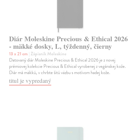
Diár Moleskine Precious & Ethical 2026
- mäkké dosky, L, týždenný, čierny
13 x 21 cm
| Zápisník Moleskine
Datovaný diár Moleskine Precious & Ethical 2026 je z novej
prémiovej kolekcie Precious & Ethical vyrobenej z vegánskej kože.
Diár má mäkkú, v chrbte šitú väzbu s motívom hadej kože.
titul je vypredaný