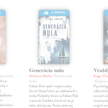
A
E-KNIHA
Generácia nula
Vražd
ická kniha
Ahnhem Stefan
| Elektronická
Enger Tho
ko je
kniha
| Elektron
orky s
Fabian Risk opäť v majstrovskej
Psychologi
j
forme Desať rokov po udalostiach v
odborníčka
ásťdielna
knihe Posledný klinec sa Fabian Risk
nociach zú
ra
vracia do Švédska, ktoré už nie je
zmizol pre
ala knihou
také, aké bývalo. Počas neskorej
svojich nar