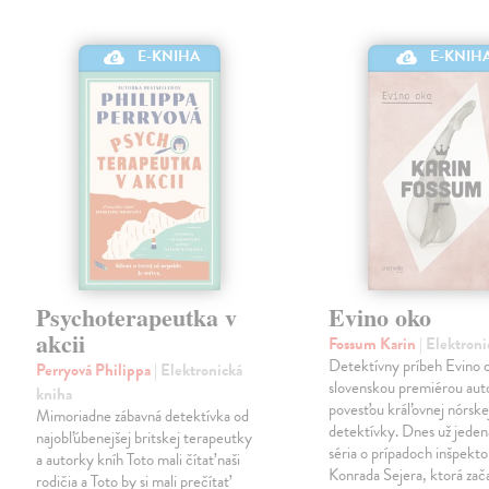
E-KNIHA
E-KNIH
Psychoterapeutka v
Evino oko
akcii
Fossum Karin
| Elektron
Detektívny príbeh Evino o
Perryová Philippa
| Elektronická
slovenskou premiérou aut
kniha
povesťou kráľovnej nórske
Mimoriadne zábavná detektívka od
detektívky. Dnes už jeden
najobľúbenejšej britskej terapeutky
séria o prípadoch inšpekto
a autorky kníh Toto mali čítať naši
Konrada Sejera, ktorá zač
rodičia a Toto by si mali prečítať