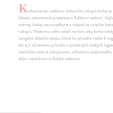
K
atherine len nedávno dokončila rukopis knihy s
hlboko zakorenené predstavy o ľudskom vedomí. Idyli
známej českej neurovedkyne a vzápätí sa rozpúta hotov
rukopis. Niekomu veľmi záleží na tom, aby kniha nikd
Langdon dôležitú stopu, ktorá ho privedie nielen k o
ale aj k oživenému prízraku z prastarých českých legi
nachádza cestu k šokujúcemu odhaleniu utajovaného p
akým nazeráme na ľudské vedomie.