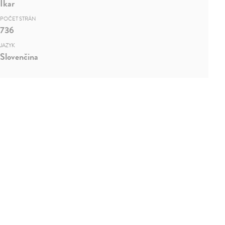
Ikar
POČET STRÁN
736
JAZYK
Slovenčina