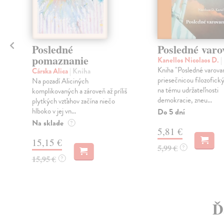
Posledné
Posledné varo
pomaznanie
Kanellos Nicolaos D.
|
Kniha "Posledné varovan
Cárska Alica
| Kniha
priesečnicou filozofický
Na pozadí Aliciných
na tému udržateľnosti
komplikovaných a zároveň až príliš
demokracie, zneu...
plytkých vzťahov začína niečo
hlboko v jej vn...
Do 5 dní
Na sklade
?
5,81 €
15,15 €
5,99 €
?
15,95 €
?
Ď