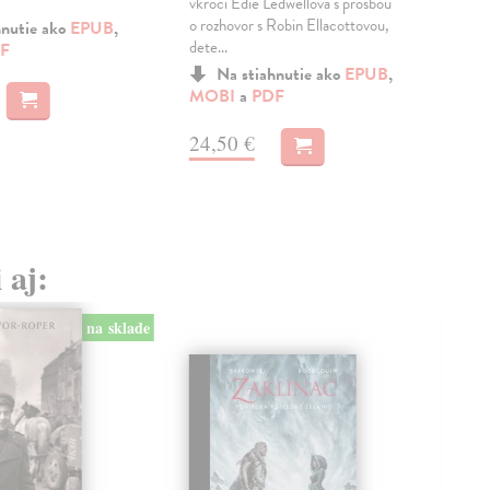
séri
vkročí Edie Ledwellová s prosbou
o rozhovor s Robin Ellacottovou,
hnutie ako
EPUB
,
dete...
F
MO
Na stiahnutie ako
EPUB
,
17
MOBI
a
PDF
24,50 €
 aj:
na sklade