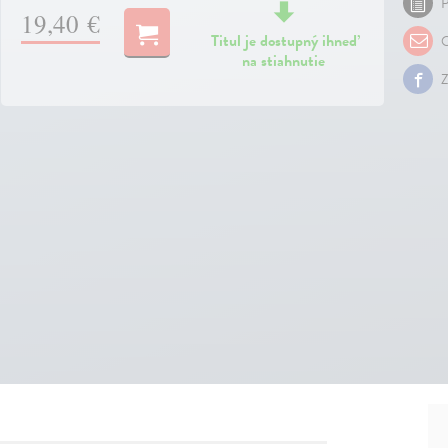
P
19,40 €
Titul je dostupný ihneď
O
na stiahnutie
Z