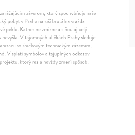
o zarážajúcim záverom, ktorý spochybňuje naše
cký pobyt v Prahe naruší brutálna vražda
é peklo. Katherine zmizne a s ňou aj celý
y nevyšla. V tajomných uličkách Prahy sleduje
rganizácii so špičkovým technickým zázemím,
end. V spleti symbolov a tajuplných odkazov
rojektu, ktorý raz a navždy zmení spôsob,