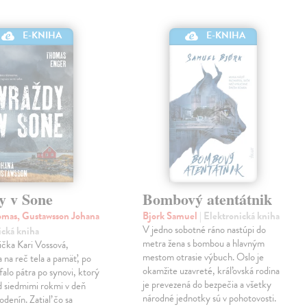
E-KNIHA
E-KNIHA
y v Sone
Bombový atentátnik
mas, Gustawsson Johana
Bjork Samuel
| Elektronická kniha
V jedno sobotné ráno nastúpi do
ická kniha
metra žena s bombou a hlavným
čka Kari Vossová,
mestom otrasie výbuch. Oslo je
 na reč tela a pamäť, po
okamžite uzavreté, kráľovská rodina
falo pátra po synovi, ktorý
je prevezená do bezpečia a všetky
d siedmimi rokmi v deň
národné jednotky sú v pohotovosti.
odenín. Zatiaľ čo sa