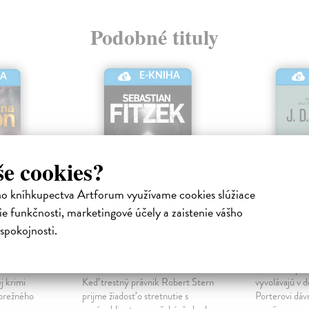
Podobné tituly
E-KNIHA
HA
še cookies?
ho kníhkupectva Artforum využívame cookies slúžiace
e funkčnosti, marketingové účely a zaistenie vášho
spokojnosti.
Nebudeš si pamätať
Šieste d
ektronická
Fitzek Sebastian
| Elektronická
Barker J.D.
|
kniha
„Otče, odpusť 
j krimi
Keď trestný právnik Robert Stern
vyvolávajú v 
obrežného
prijme žiadosť o stretnutie s
Porterovi dáv