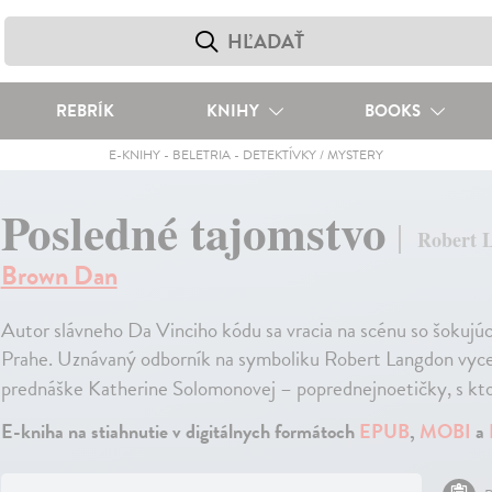
REBRÍK
KNIHY
BOOKS
E-KNIHY
-
BELETRIA
-
DETEKTÍVKY / MYSTERY
Posledné tajomstvo
Robert L
Brown Dan
Autor slávneho Da Vinciho kódu sa vracia na scénu so šokuj
Prahe. Uznávaný odborník na symboliku Robert Langdon vycest
prednáške Katherine Solomonovej – poprednejnoetičky, s k
E-kniha na stiahnutie v digitálnych formátoch
EPUB
,
MOBI
a