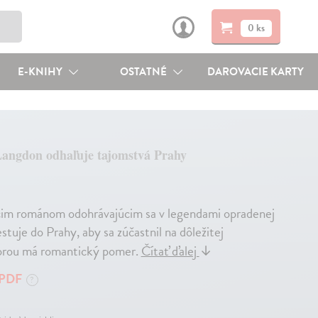
0 ks
E-KNIHY
OSTATNÉ
DAROVACIE KARTY
angdon odhaľuje tajomstvá Prahy
úcim románom odohrávajúcim sa v legendami opradenej
uje do Prahy, aby sa zúčastnil na dôležitej
torou má romantický pomer.
Čítať ďalej
↓
PDF
?