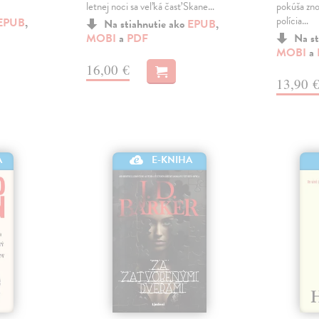
letnej noci sa veľká časť Skane…
pokúša zno
polícia…
EPUB
,
Na stiahnutie ako
EPUB
,
MOBI
a
PDF
Na st
MOBI
a
16,00 €
13,90 
A
E-KNIHA