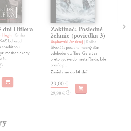
 dni Hitlera
Zaklínač: Posledné
Ta
želanie (poviedka 3)
r Hugh
| Kniha
Ric
1945 bol osud
Verš
Sapkowski Andrzej
| Kniha
a absolútnou
bás
Blyskáča posadne mocný džin
tyri mesiace akoby
zrka
oslobodený z fľaše. Geralt sa
ké...
čier
preto vydáva do mesta Rinda, kde
prosí o p...
Do 
?
Zasielame do 14 dní
6,
29,00 €
6,5
29,90 €
?
ry