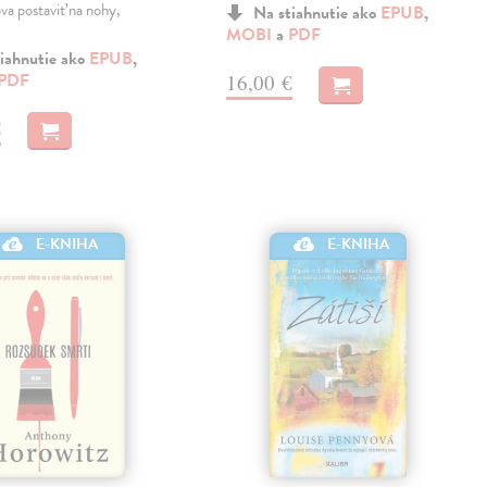
va postaviť na nohy,
Na stiahnutie ako
EPUB
,
MOBI
a
PDF
iahnutie ako
EPUB
,
PDF
16,00 €
€
E-KNIHA
E-KNIHA