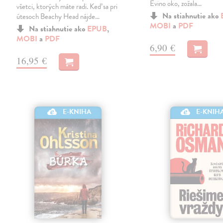
Evino oko, zožala…
všetci, ktorých máte radi. Keď sa pri
Na stiahnutie ako
útesoch Beachy Head nájde…
MOBI
a
PDF
Na stiahnutie ako
EPUB
,
MOBI
a
PDF
6,90 €
16,95 €
E-KNIHA
E-KNIH