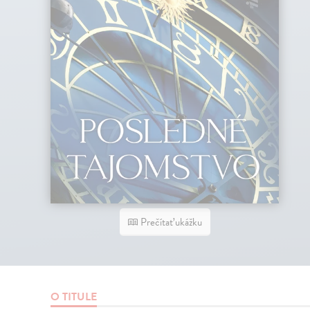
Prečítať ukážku
O TITULE