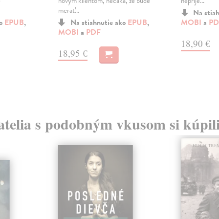
é
novým klientom, nečaká, že bude
nepríje...
merať...
Na stia
ko
EPUB
,
Na stiahnutie ako
EPUB
,
MOBI
a
PD
MOBI
a
PDF
18,90 €
18,95 €
atelia s podobným vkusom si kúpili