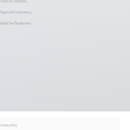
ridať do wishlistu
dporučiť známemu
dielať na Facebooku
VYDAVATEĽ