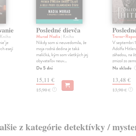
vanie
Posledné dievča
Posledné
 Kniha
Murad Nadia
| Kniha
Trevor-Rope
ie"je
Nikdy som si neuvedomila, že
V septembri 
ch esejí
moja rodná dedina je taká
Adolfa Hitler
maličká, kým som všetkých jej
záhadou, na š
obyvateľov neuv...
zmizol zo zems
Do 5 dní
Na sklade
15,11 €
13,48 €
15,90 €
13,90 €
?
?
alšie z kategórie detektívky / myste