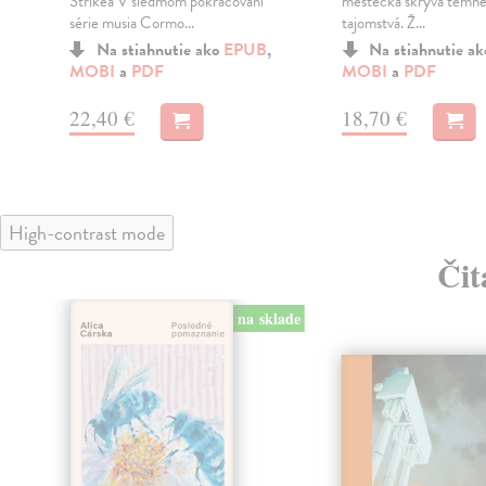
Strikea V siedmom pokračovaní
mestečka skrýva temn
série musia Cormo...
tajomstvá. Ž...
Na stiahnutie ako
EPUB
,
Na stiahnutie a
MOBI
a
PDF
MOBI
a
PDF
22,40 €
18,70 €
High-contrast mode
Čit
na sklade