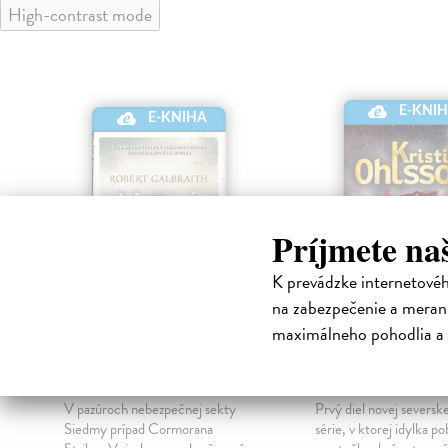
High-contrast mode
E-KNI
E-KNIHA
Príjmete na
K prevádzke internetové
na zabezpečenie a merani
maximálneho pohodlia a 
Vodný hrob
Búrka
Galbraith Robert
| Elektronická
Ohlssoná Kristina
| El
kniha
kniha
V pazúroch nebezpečnej sekty
Prvý diel novej severske
Siedmy prípad Cormorana
série, v ktorej idylka p