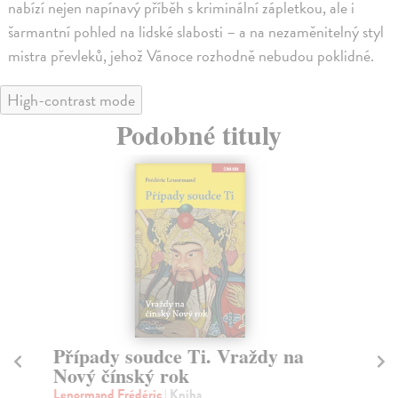
nabízí nejen napínavý příběh s kriminální zápletkou, ale i
šarmantní pohled na lidské slabosti – a na nezaměnitelný styl
mistra převleků, jehož Vánoce rozhodně nebudou poklidné.
High-contrast mode
Podobné tituly
Případy soudce Ti. Vraždy na
P
Nový čínský rok
Bí
Lenormand Frédéric
| Kniha
Le