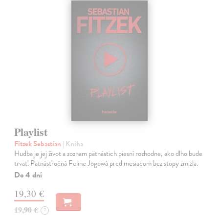
Playlist
Fitzek Sebastian
| Kniha
Hudba je jej život a zoznam pätnástich piesní rozhodne, ako dlho bude
trvať. Pätnásťročná Feline Jogowá pred mesiacom bez stopy zmizla.
Do 4 dní
19,30 €
19,90 €
?