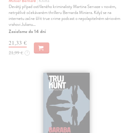
Minier Bernard
| Kniha
Devátý případ ostříleného kriminalisty Martina Servaze v novém,
netrpělivě očekávaném thrilleru Bernarda Miniera. Když se na
internetu začne šířit true crime podcast o nepolapitelném sériovém
vrahovi Julianu…
Zasielame do 14 dní
21,33 €
21,99 €
?