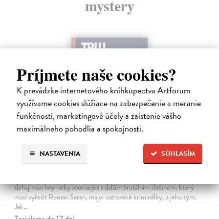
mystery
Príjmete naše cookies?
K prevádzke internetového kníhkupectva Artforum
využívame cookies slúžiace na zabezpečenie a meranie
funkčnosti, marketingové účely a zaistenie vášho
maximálneho pohodlia a spokojnosti.
Tramwaj na Sachsenberg
NASTAVENIA
SÚHLASÍM
Sagitarius Petr
| Kniha
Tramwaj Cafe je kavárna v polském Těšíně a zároveň místo, kde se
sbíhají všechny nitky související s dalším brutálním zločinem, který
musí vyřešit Roman Saran, major ostravské kriminálky, a jeho tým.
Jak…
Zasielame do 12 dní