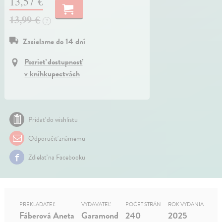
13,57 €
13,99 €
?
Zasielame do 14 dní
Pozrieť dostupnosť
v kníhkupectvách
Pridať do wishlistu
Odporučiť známemu
Zdielať na Facebooku
PREKLADATEĽ
VYDAVATEĽ
POČET STRÁN
ROK VYDANIA
Fáberová Aneta
Garamond
240
2025