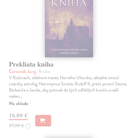
Prekliata kniha
Červenák Juraj
| Kniha
V Košiciach, sídelnom meste Horného Uhorska, záhadne zmizol
cisársky astrológ Hieronymus Scotta. Rudolf II. preto poveril Steina,
Barbariča a Jaroša, aby putovali do tých odľahlých končín a našli
nielen…
Na sklade
16,69 €
17,95 €
?