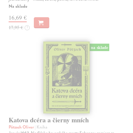
Na sklade
16,69 €
17,95 €
?
na sklade
Katova dcéra a čierny mních
Pötzsch Oliver
| Kniha
Január 1663. Neďaleko bavorského mesta Schongau zomiera za