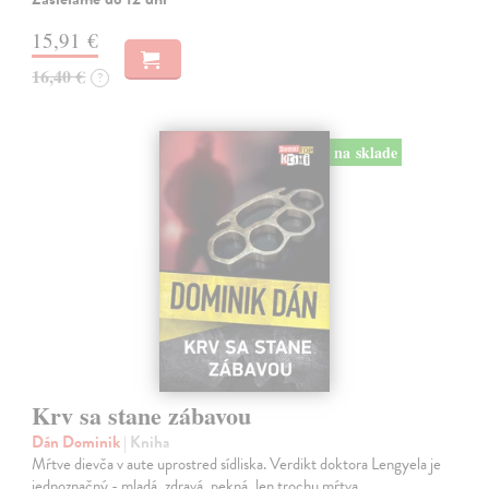
15,91 €
16,40 €
?
na sklade
Krv sa stane zábavou
Dán Dominik
| Kniha
Mŕtve dievča v aute uprostred sídliska. Verdikt doktora Lengyela je
jednoznačný - mladá, zdravá, pekná, len trochu mŕtva.