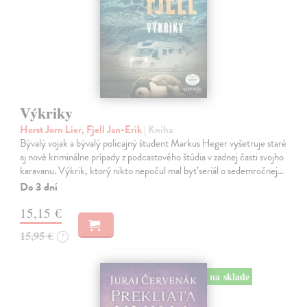
Výkriky
Horst Jorn Lier, Fjell Jan-Erik
| Kniha
Bývalý vojak a bývalý policajný študent Markus Heger vyšetruje staré
aj nové kriminálne prípady z podcastového štúdia v zadnej časti svojho
karavanu. Výkrik, ktorý nikto nepočul mal byť seriál o sedemročnej…
Do 3 dní
15,15 €
15,95 €
?
na sklade