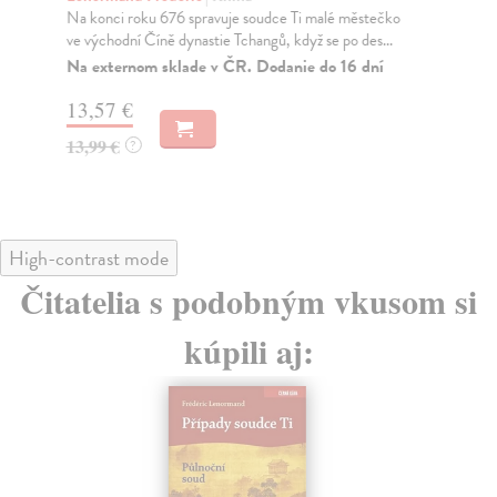
Na konci roku 676 spravuje soudce Ti malé městečko
Pří
ve východní Číně dynastie Tchangů, když se po des...
poč
Na externom sklade v ČR. Dodanie do 16 dní
Na
13,57 €
13
13,99 €
13
?
High-contrast mode
Čitatelia s podobným vkusom si
kúpili aj: