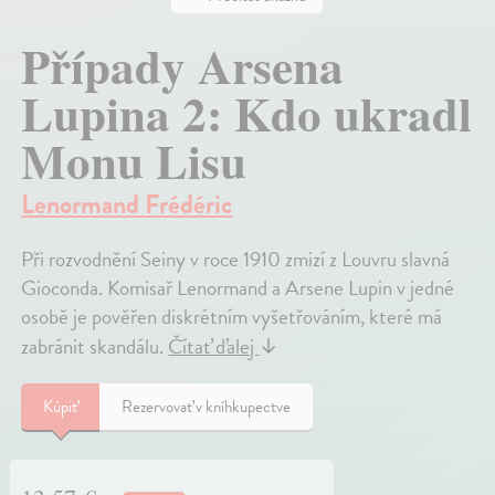
Případy Arsena
Lupina 2: Kdo ukradl
Monu Lisu
Lenormand Frédéric
Při rozvodnění Seiny v roce 1910 zmizí z Louvru slavná
Gioconda. Komisař Lenormand a Arsene Lupin v jedné
osobě je pověřen diskrétním vyšetřováním, které má
zabránit skandálu.
Čítať ďalej
↓
Kúpiť
Rezervovať v kníhkupectve