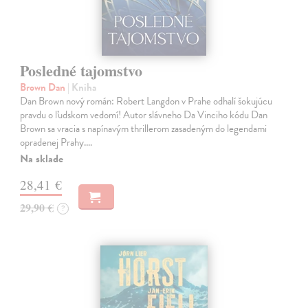
Posledné tajomstvo
Brown Dan
| Kniha
Dan Brown nový román: Robert Langdon v Prahe odhalí šokujúcu
pravdu o ľudskom vedomí! Autor slávneho Da Vinciho kódu Dan
Brown sa vracia s napínavým thrillerom zasadeným do legendami
opradenej Prahy.…
Na sklade
28,41 €
29,90 €
?