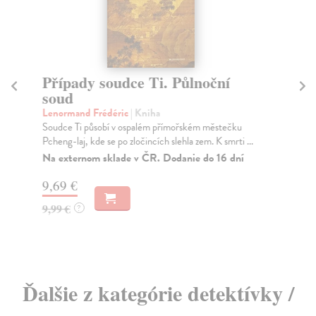
Případy soudce Ti. Půlnoční
P
soud
Le
V r
Lenormand Frédéric
| Kniha
pří
Soudce Ti působí v ospalém přímořském městečku
Pcheng-laj, kde se po zločincích slehla zem. K smrti ...
Na
Na externom sklade v ČR. Dodanie do 16 dní
13
9,69 €
13
9,99 €
?
Ďalšie z kategórie detektívky /