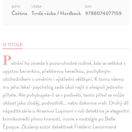
JAZYK
VÄZBA
EAN
Čeština
Tvrdá väzba / Hardback
9788074077159
O TITULE
P
átrání ho zavede k pozoruhodné rodině, kde se setkává s
upjatou baronkou, přelétavou herečkou, pochybným
obchodníkem s uměním i výstřední věštkyní. K tomu všemu
mu jeho lékař-psycholog zadá úkol najít si alespoň jednoho
přítele. Ale pohybujete-li se v podsvětí, tento přítel se může
ukázat jako zloděj, podvodník… nebo dokonce vrah. Druhý díl
nápadité série o Arsenovi Lupinovi v roli detektiva je elegantní
krimikomedií plnou hravosti, ironie a nostalgie po Belle
Époque. Zkušený autor detektivek Frédéric Lenormand