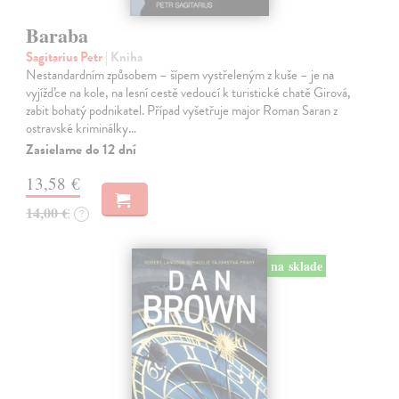
Baraba
Sagitarius Petr
| Kniha
Nestandardním způsobem – šípem vystřeleným z kuše – je na
vyjížďce na kole, na lesní cestě vedoucí k turistické chatě Girová,
zabit bohatý podnikatel. Případ vyšetřuje major Roman Saran z
ostravské kriminálky…
Zasielame do 12 dní
13,58 €
14,00 €
?
na sklade