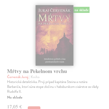
na sklade
Mŕtvy na Pekelnom vrchu
Červenák Juraj
| Kniha
Historická detektívka. Prvý prípad kapitána Steina a notára
Barbariča, ktorí súna stope zločinu v habsburskom cisárstve za vlády
Rudolfa II.
Na sklade
17,05 €