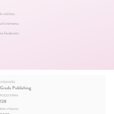
do wishlistu
čiť známemu
 na Facebooku
VYDAVATEĽ
Grada Publishing
POČET STRÁN
128
ROK VYDANIA