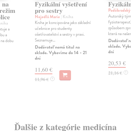
 na
Fyzikální vyšetření
Fyzikáln
 režim
pro sestry
Poděbradský 
lice
Autorský tým 
Nejedlá Marie
| Kniha
fyzioterapeu
Kniha je koncipována jako základní
Kniha
způsobem zpr
učebnice pro studenty
tuje a
která na našem
ošetřovatelství a sestry v praxi.
obu a
Seznamuje...
Dodávateľ n
 na dobu
sklade. Vyb
Dodávateľ nemá titul na
dní
sklade. Vybavíme do 14 - 21
dní
20,53 €
11,60 €
21,16 €
?
11,96 €
?
Ďalšie z kategórie medicína