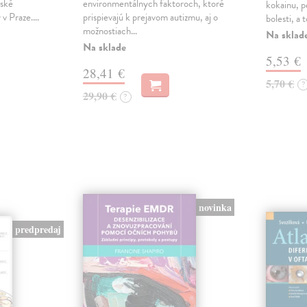
řské
environmentálnych faktoroch, ktoré
kokainu, pe
y v Praze.…
prispievajú k prejavom autizmu, aj o
bolesti, a
možnostiach…
Na sklad
Na sklade
5,53 €
28,41 €
5,70 €
?
29,90 €
?
novinka
predpredaj