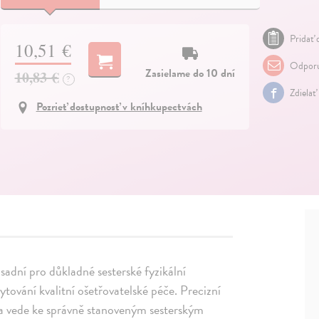
Pridať 
10,51 €
Odporu
Zasielame do 10 dní
10,83 €
?
Zdielať
Pozrieť dostupnosť v kníhkupectvách
sadní pro důkladné sesterské fyzikální
tování kvalitní ošetřovatelské péče. Precizní
 a vede ke správně stanoveným sesterským