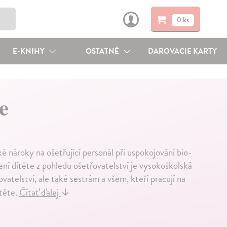
0 ks
E-KNIHY
OSTATNÉ
DAROVACIE KARTY
e
é nároky na ošetřující personál při uspokojování bio-
ení dítěte z pohledu ošetřovatelství je vysokoškolská
telství, ale také sestrám a všem, kteří pracují na
ítěte.
Čítať ďalej
↓