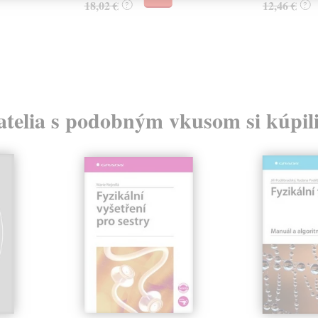
18,02 €
12,46 €
?
?
atelia s podobným vkusom si kúpili