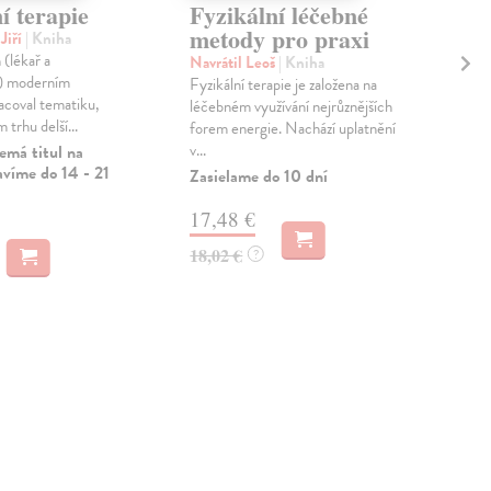
í terapie
Fyzikální léčebné
La
metody pro praxi
vy
Jiří
| Kniha
pr
(lékař a
Navrátil Leoš
| Kniha
t) moderním
Fyzikální terapie je založena na
Bro
acoval tematiku,
léčebném využívání nejrůznějších
Mon
 trhu delší...
forem energie. Nachází uplatnění
různ
v...
emá titul na
ale 
avíme do 14 - 21
přeh
Zasielame do 10 dní
Zas
17,48 €
32
18,02 €
?
33,