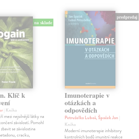
predpredaj
na sklade
n. Klíč k
Imunoterapie v
vení
otázkách a
odpovědích
er
| Kniha
ří mezi nejsilnější látky na
Petruželka Luboš, Špaček Jan
|
končení závislostí. Pomohl
Kniha
í zbavit se závislostina
Moderní imunoterapie inhibitory
metadonu, cracku,
kontrolních bodů imunitní reakce