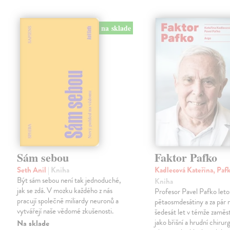
na sklade
Sám sebou
Faktor Pafko
Seth Anil
| Kniha
Kadlecová Kateřina, Paf
Být sám sebou není tak jednoduché,
Kniha
jak se zdá. V mozku každého z nás
Profesor Pavel Pafko letos
pracují společně miliardy neuronů a
pětaosmdesátiny a za pár 
vytvářejí naše vědomé zkušenosti.
šedesát let v témže zaměst
jako břišní a hrudní chirurg 
Na sklade