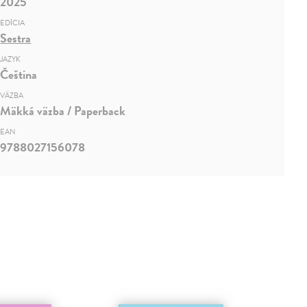
2025
EDÍCIA
Sestra
JAZYK
Čeština
VÄZBA
Mäkká väzba / Paperback
EAN
9788027156078