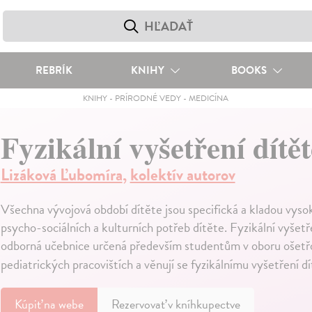
REBRÍK
KNIHY
BOOKS
KNIHY
-
PRÍRODNÉ VEDY
-
MEDICÍNA
Fyzikální vyšetření dítět
Lizáková Ľubomíra
,
kolektív autorov
Všechna vývojová období dítěte jsou specifická a kladou vysok
psycho-sociálních a kulturních potřeb dítěte. Fyzikální vyšetř
odborná učebnice určená především studentům v oboru ošetřova
pediatrických pracovištích a věnují se fyzikálnímu vyšetření d
Kúpiť
na webe
Rezervovať v kníhkupectve