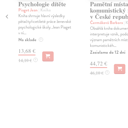
Psychologie dítěte
Pamětní místa
komunistický
Piaget Jean
| Kniha
v České repub
Kniha shrnuje hlavní výsledky
pětačtyřicetileté práce ženevské
Čermáková Barbora
| 
psychologické školy. Jean Piaget
Obsáhlá kniha dokumen
v ní...
interpretuje vznik, pod
Na sklade
význam pamětních míst
?
komunistickéh...
13,68 €
Zasielame do 12 dní
14,10 €
?
44,72 €
46,10 €
?