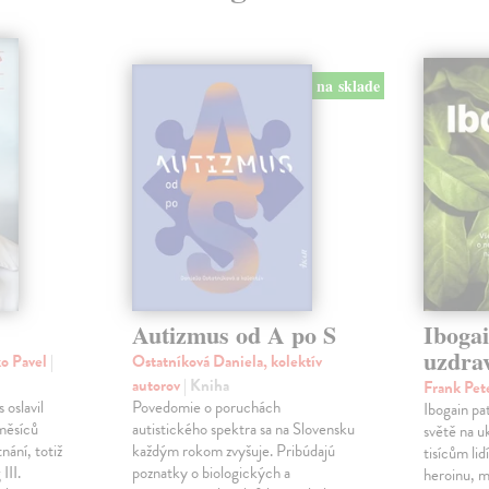
na sklade
Autizmus od A po S
Ibogai
uzdra
ko Pavel
|
Ostatníková Daniela, kolektív
autorov
| Kniha
Frank Pet
 oslavil
Povedomie o poruchách
Ibogain pat
měsíců
autistického spektra sa na Slovensku
světě na u
nání, totiž
každým rokom zvyšuje. Pribúdajú
tisícům lid
III.
poznatky o biologických a
heroinu, 