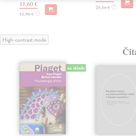
11,60 €
21,16 €
?
11,96 €
?
High-contrast mode
Čit
na sklade
klade