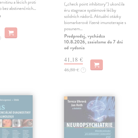
rvitinu a lécích proti
(„check point inhibitory“) ukončila
 to bez abstinenčních…
éru stagnace systémové léčby
e
solidních nádorů. Aktuální otázky
biomarkerově řízené imunoterapie s
posunem…
Predpredaj, vychádza
10.8.2026, zasielame do 7 dní
od vydania
41,18 €
46,80 €
?