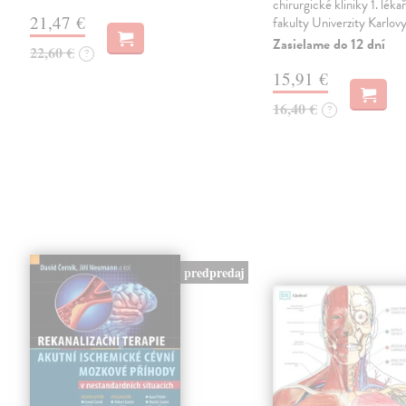
chirurgické kliniky 1. léka
21,47 €
fakulty Univerzity Karlov
Zasielame do 12 dní
22,60 €
?
15,91 €
16,40 €
?
predpredaj