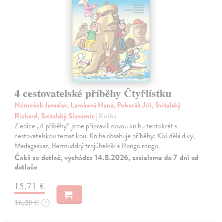
4 cestovatelské příběhy Čtyřlístku
Němeček Jaroslav, Lamková Hana, Poborák Jiří, Svitalský
Richard, Svitalský Slavomír
| Kniha
Z edice „4 příběhy“ jsme připravili novou knihu tentokrát s
cestovatelskou tematikou. Kniha obsahuje příběhy: Kivi dělá divy,
Madagaskar, Bermudský trojúhelník a Rongo rongo.
Čaká sa dotlač, vychádza 14.8.2026, zasielame do 7 dní od
dotlače
15,71 €
16,20 €
?