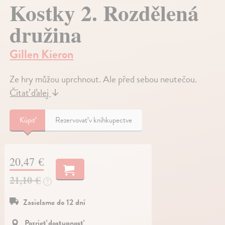
Kostky 2. Rozdělená
družina
Gillen Kieron
Ze hry můžou uprchnout. Ale před sebou neutečou.
Čítať ďalej
↓
Kúpiť
Rezervovať v kníhkupectve
20,47 €
21,10 €
?
Zasielame do 12 dní
Pozrieť dostupnosť