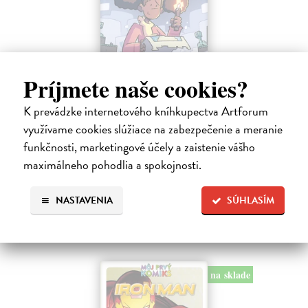
Príjmete naše cookies?
Minecraft: Srdce z kameňa 2
K prevádzke internetového kníhkupectva Artforum
Clemson Andrew, Lawson Jeremy, Esposito Taylor
| Kniha
využívame cookies slúžiace na zabezpečenie a meranie
Druhé pokračovanie napínavého dobrodružstva zo sveta Minecraftu.
funkčnosti, marketingové účely a zaistenie vášho
Samotársky farmár Cobb sa chce len starať o svoju úrodu, zbierať
suroviny a mať pokoj.
maximálneho pohodlia a spokojnosti.
Na sklade
?
9,45 €
NASTAVENIA
SÚHLASÍM
9,95 €
?
na sklade