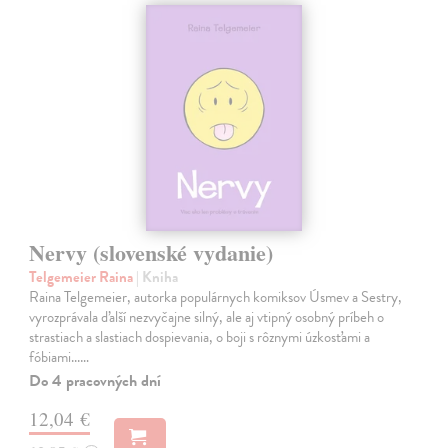
Nervy (slovenské vydanie)
Telgemeier Raina
| Kniha
Raina Telgemeier, autorka populárnych komiksov Úsmev a Sestry,
vyrozprávala ďalší nezvyčajne silný, ale aj vtipný osobný príbeh o
strastiach a slastiach dospievania, o boji s rôznymi úzkosťami a
fóbiami...…
Do 4 pracovných dní
12,04 €