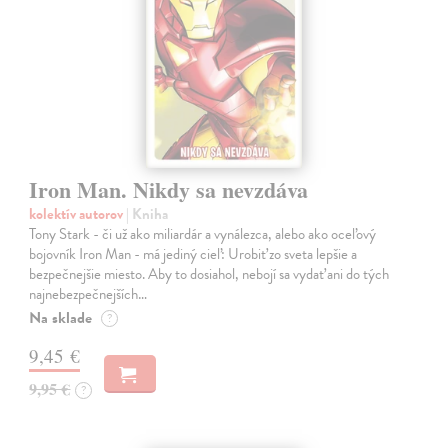
Iron Man. Nikdy sa nevzdáva
kolektív autorov
| Kniha
Tony Stark - či už ako miliardár a vynálezca, alebo ako oceľový
bojovník Iron Man - má jediný cieľ: Urobiť zo sveta lepšie a
bezpečnejšie miesto. Aby to dosiahol, nebojí sa vydať ani do tých
najnebezpečnejších…
Na sklade
?
9,45 €
9,95 €
?