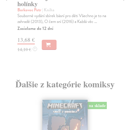
holínky
Sk
Pov
Borkovec Petr
| Kniha
pov
Souborné vydání sbírek básní pro děti Všechno je to na
zahradě (2013), O čem sní (2016) a Každá věc ...
Na
Zasielame do 12 dní
13
13,68 €
14
14,10 €
?
Ďalšie z kategórie komiksy
na sklade