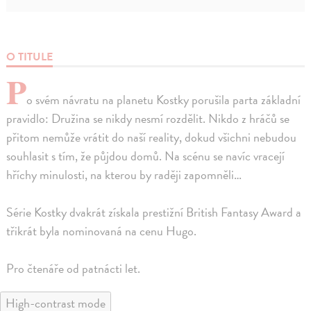
O TITULE
P
o svém návratu na planetu Kostky porušila parta základní
pravidlo: Družina se nikdy nesmí rozdělit. Nikdo z hráčů se
přitom nemůže vrátit do naší reality, dokud všichni nebudou
souhlasit s tím, že půjdou domů. Na scénu se navíc vracejí
hříchy minulosti, na kterou by raději zapomněli…
Série Kostky dvakrát získala prestižní British Fantasy Award a
třikrát byla nominovaná na cenu Hugo.
Pro čtenáře od patnácti let.
High-contrast mode