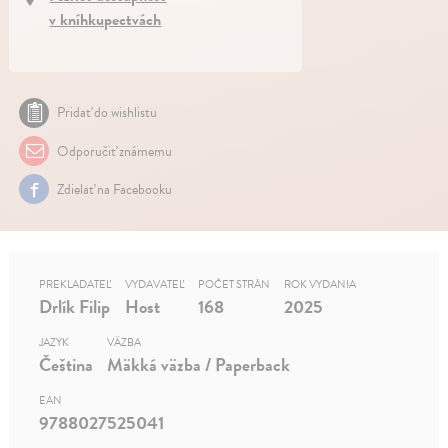
v kníhkupectvách
Pridať do wishlistu
Odporučiť známemu
Zdielať na Facebooku
PREKLADATEĽ
VYDAVATEĽ
POČET STRÁN
ROK VYDANIA
Drlík Filip
Host
168
2025
JAZYK
VÄZBA
Čeština
Mäkká väzba / Paperback
EAN
9788027525041