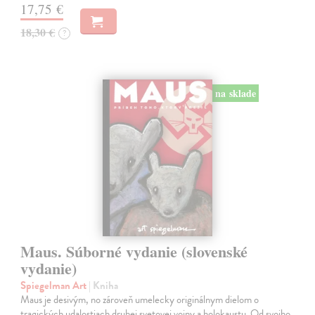
17,75 €
18,30 €
?
na sklade
Maus. Súborné vydanie (slovenské
vydanie)
Spiegelman Art
| Kniha
Maus je desivým, no zároveň umelecky originálnym dielom o
tragických udalostiach druhej svetovej vojny a holokaustu. Od svojho