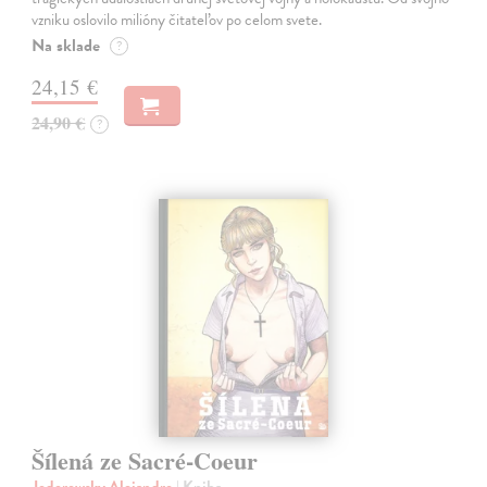
vzniku oslovilo milióny čitateľov po celom svete.
Na sklade
?
24,15 €
24,90 €
?
Šílená ze Sacré-Coeur
Jodorowsky Alejandro
| Kniha