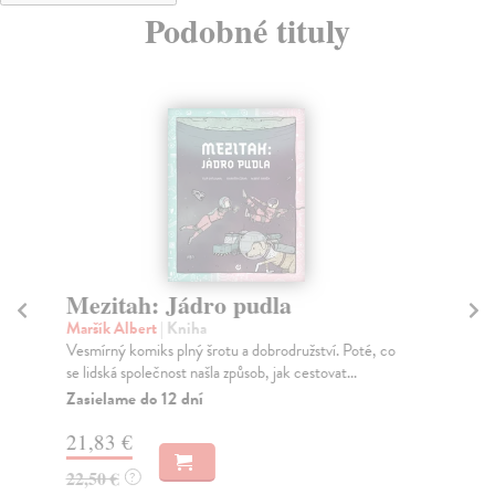
Podobné tituly
Mezitah: Jádro pudla
M
Maršík Albert
| Kniha
Zat
Vesmírný komiks plný šrotu a dobrodružství. Poté, co
Pos
se lidská společnost našla způsob, jak cestovat...
kom
Zasielame do 12 dní
Na
21,83 €
25
22,50 €
25
?