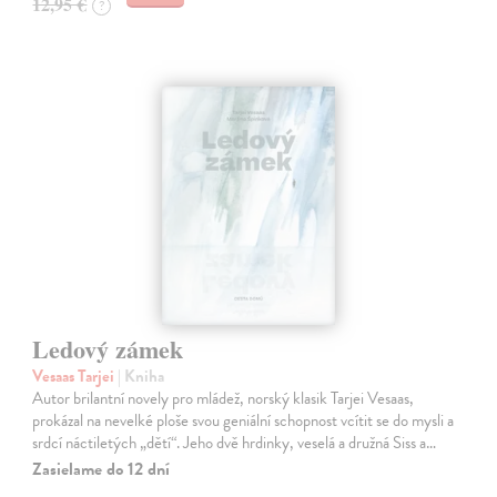
12,95 €
?
Ledový zámek
Vesaas Tarjei
| Kniha
Autor brilantní novely pro mládež, norský klasik Tarjei Vesaas,
prokázal na nevelké ploše svou geniální schopnost vcítit se do mysli a
srdcí náctiletých „dětí“. Jeho dvě hrdinky, veselá a družná Siss a…
Zasielame do 12 dní