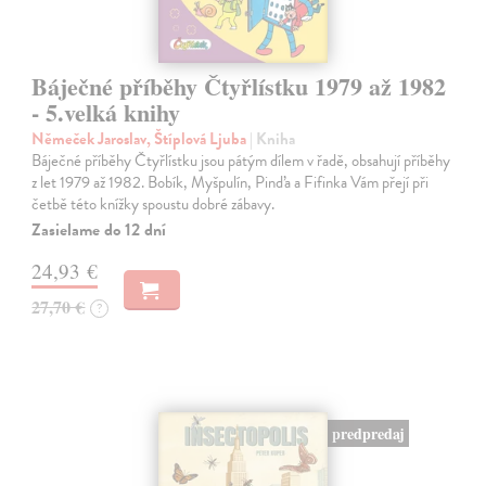
Báječné příběhy Čtyřlístku 1979 až 1982
- 5.velká knihy
Němeček Jaroslav, Štíplová Ljuba
| Kniha
Báječné příběhy Čtyřlístku jsou pátým dílem v řadě, obsahují příběhy
z let 1979 až 1982. Bobík, Myšpulín, Pinďa a Fifinka Vám přejí při
četbě této knížky spoustu dobré zábavy.
Zasielame do 12 dní
24,93 €
27,70 €
?
predpredaj