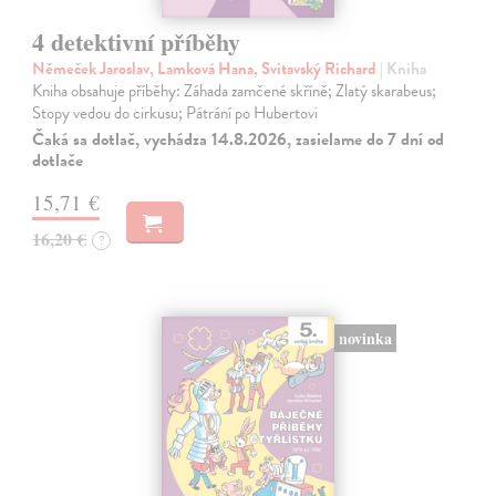
4 detektivní příběhy
Němeček Jaroslav, Lamková Hana, Svitavský Richard
| Kniha
Kniha obsahuje příběhy: Záhada zamčené skříně; Zlatý skarabeus;
Stopy vedou do cirkusu; Pátrání po Hubertovi
Čaká sa dotlač, vychádza 14.8.2026, zasielame do 7 dní od
dotlače
15,71 €
16,20 €
?
novinka