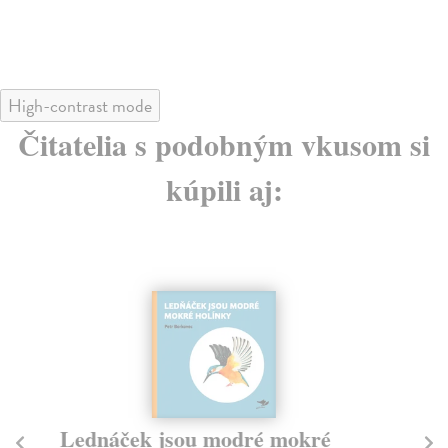
High-contrast mode
Čitatelia s podobným vkusom si
kúpili aj:
Lednáček jsou modré mokré
C