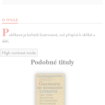
O TITULE
P
ublikace je bohatě ilustrovaná, což přispívá k oblibě u
dětí.
High-contrast mode
Podobné tituly