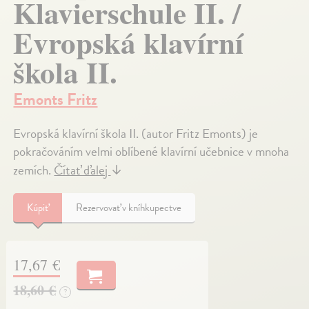
Klavierschule II. /
Evropská klavírní
škola II.
Emonts Fritz
Evropská klavírní škola II. (autor Fritz Emonts) je
pokračováním velmi oblíbené klavírní učebnice v mnoha
zemích.
Čítať ďalej
↓
Kúpiť
Rezervovať v kníhkupectve
17,67 €
18,60 €
?