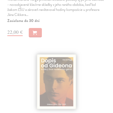
- novoobjavené klavírne skladby z jeho raného obdobia, keď bol
žiakom ĽŠU a zároveň navštevoval hodiny kompozície u profesora
Jána Cikkera…
Zasielame do 30 dní
22,00 €