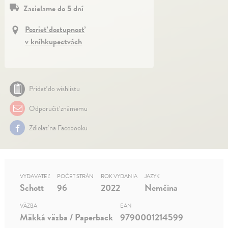
Zasielame do 5 dní
Pozrieť dostupnosť
v kníhkupectvách
Pridať do wishlistu
Odporučiť známemu
Zdielať na Facebooku
VYDAVATEĽ
POČET STRÁN
ROK VYDANIA
JAZYK
Schott
96
2022
Nemčina
VÄZBA
EAN
Mäkká väzba / Paperback
9790001214599