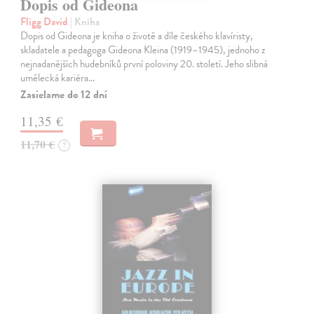
Dopis od Gideona
Fligg David
| Kniha
Dopis od Gideona je kniha o životě a díle českého klavíristy,
skladatele a pedagoga Gideona Kleina (1919–1945), jednoho z
nejnadanějších hudebníků první poloviny 20. století. Jeho slibná
umělecká kariéra…
Zasielame do 12 dní
11,35 €
11,70 €
?