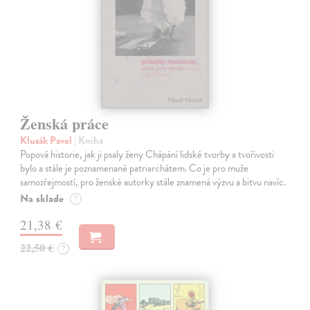
Ženská práce
Klusák Pavel
| Kniha
Popová historie, jak ji psaly ženy Chápání lidské tvorby a tvořivosti
bylo a stále je poznamenané patriarchátem. Co je pro muže
samozřejmostí, pro ženské autorky stále znamená výzvu a bitvu navíc.
Na sklade
?
21,38 €
22,50 €
?