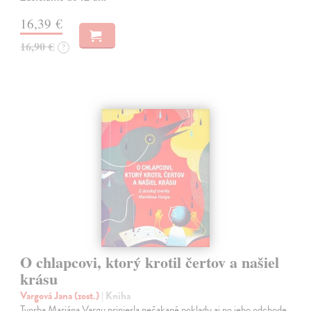
16,39 €
16,90 €
?
O chlapcovi, ktorý krotil čertov a našiel
krásu
Vargová Jana (zost.)
| Kniha
Tvorba Mariána Vargu priniesla nečakané poklady aj po jeho odchode