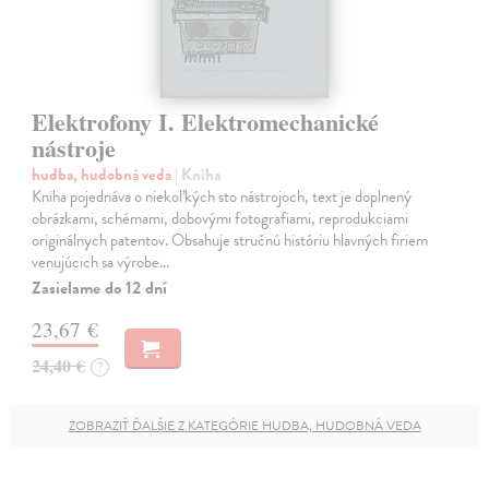
Elektrofony I. Elektromechanické
nástroje
hudba, hudobná veda
| Kniha
Kniha pojednáva o niekoľkých sto nástrojoch, text je doplnený
obrázkami, schémami, dobovými fotografiami, reprodukciami
originálnych patentov. Obsahuje stručnú históriu hlavných firiem
venujúcich sa výrobe…
Zasielame do 12 dní
23,67 €
24,40 €
?
ZOBRAZIŤ ĎALŠIE Z KATEGÓRIE HUDBA, HUDOBNÁ VEDA