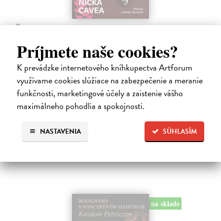
Žvýkačka Niny Simone
Ellis Warren
| Kniha
Príjmete naše cookies?
Ellisova kniha je neobvyklou literární poctou legendární jazzové
zpěvačce a pianistce Nině Simone. Světoznámý hudebník v ní vypráví
K prevádzke internetového kníhkupectva Artforum
příběh zdánlivě bezvýznamného předmětu – žvýkačky, kterou
využívame cookies slúžiace na zabezpečenie a meranie
Simone během…
funkčnosti, marketingové účely a zaistenie vášho
Na sklade
?
maximálneho pohodlia a spokojnosti.
12,92 €
13,60 €
?
NASTAVENIA
SÚHLASÍM
na sklade