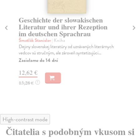
Geschichte der slowakischen
Ex
Literatur und ihrer Rezeption
M
im deutschen Sprachrau
T
Šmatlák Stanislav
| Kniha
Ha
Dejiny slovenskej literatúry od uznávaných literárnych
Exp
vedcov sú stručným, ale zároveň syntetizujúci...
Prá
(em
Zasielame do 14 dní
Za
12,62 €
12
13,28 €
?
12
High-contrast mode
Čitatelia s podobným vkusom si