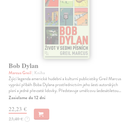
Bob Dylan
Marcus Greil
| Kniha
Žijící legenda americké hudební a kulturní publicistiky Greil Marcus
vypráví příběh Boba Dylana prostřednictvím jeho šesti autorských
písní a jedné převzaté lidovky. Představuje umělcovu šedesátiletou…
Zasielame do 12 dní
22,23 €
23,40 €
?