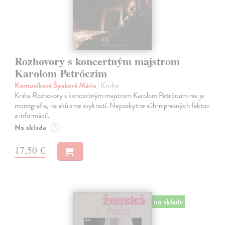
Rozhovory s koncertným majstrom
Karolom Petróczim
Kornucíková Špaková Mária
| Kniha
Kniha Rozhovory s koncertným majstrom Karolom Petróczim nie je
monografia, na akú sme zvyknutí. Neposkytne súhrn presných faktov
a informácií.
Na sklade
?
17,50 €
na sklade