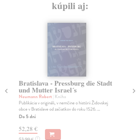
kúpili aj:
Bratislava - Pressburg die Stadt
M
und Mutter Israel´s
M
Neumann Robert
| Kniha
Re
Publikácia v origináli, v nemčine o histórii Židovskej
Sbí
obce v Bratislave od začiatkov do roku 1526. ...
čle
Do 5 dní
Za
52,28 €
3,
53,90 €
3,
?