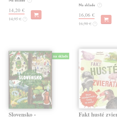
Na sklade
?
Na sklade
?
14,20 €
16,06 €
14,95 €
?
16,90 €
?
na sklade
Slovensko -
Fakt husté zvie