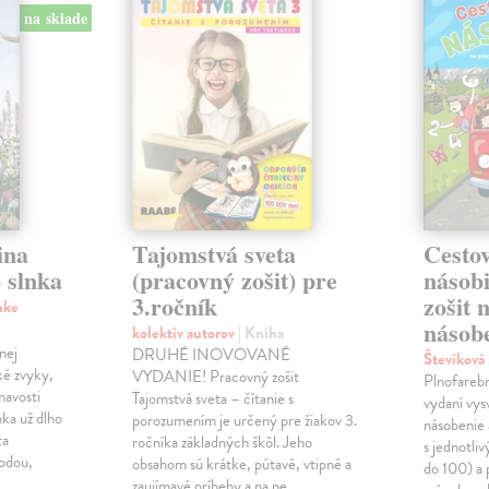
na sklade
ina
Tajomstvá sveta
Cestov
 slnka
(pracovný zošit) pre
násob
3.ročník
zošit 
nke
násobe
kolektív autorov
| Kniha
nej
DRUHÉ INOVOVANÉ
Števíková
ké zvyky,
VYDANIE! Pracovný zošit
Plnofareb
mavosti
Tajomstvá sveta – čítanie s
vydaní vysv
nka už dlho
porozumením je určený pre žiakov 3.
násobenie 
ta
ročníka základných škôl. Jeho
s jednotli
rodou,
obsahom sú krátke, pútavé, vtipné a
do 100) a 
zaujímavé príbehy a na ne