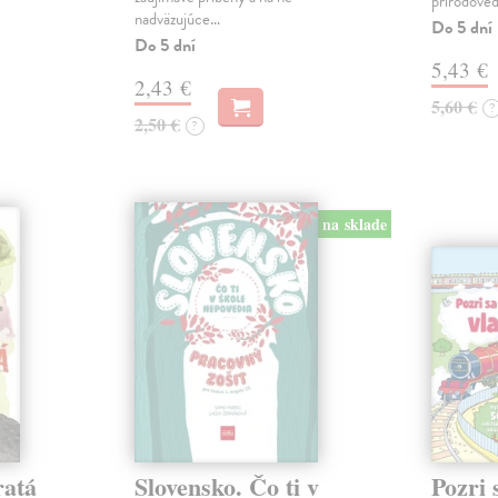
prírodoved
nadväzujúce…
Do 5 dní
Do 5 dní
5,43 €
2,43 €
5,60 €
?
2,50 €
?
na sklade
ratá
Slovensko. Čo ti v
Pozri 