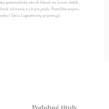
ka systematický nácvik hlások na úrovni slabík,
luchové vnímanie a cit pre jazyk. Pomôžte svojmu
osťou! Sériu Logoaktivity pripravujú
Podobné tituly