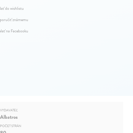
dať do wishlistu
oručiť známemu
elať na Facebooku
VYDAVATEĽ
Albatros
POČET STRÁN
80