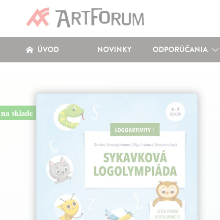
ÚVOD
NOVINKY
ODPORÚČANIA
na sklade