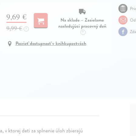
Pri
9,69 €
Na sklade – Zasielame
Odp
nasledujúci pracovný deň
9,99 €
?
Zdi
?
Pozrieť dostupnosť v kníhkupectvách
 v ktorej deti za splnenie úloh zbierajú