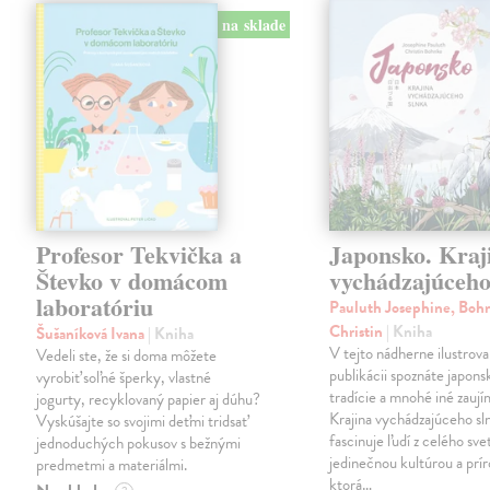
na sklade
Profesor Tekvička a
Japonsko. Kraj
Števko v domácom
vychádzajúceho
laboratóriu
Pauluth Josephine, Boh
Christin
| Kniha
Šušaníková Ivana
| Kniha
V tejto nádherne ilustrova
Vedeli ste, že si doma môžete
publikácii spoznáte japons
vyrobiť soľné šperky, vlastné
tradície a mnohé iné zaují
jogurty, recyklovaný papier aj dúhu?
Krajina vychádzajúceho sl
Vyskúšajte so svojimi deťmi tridsať
fascinuje ľudí z celého sve
jednoduchých pokusov s bežnými
jedinečnou kultúrou a prí
predmetmi a materiálmi.
ktorá…