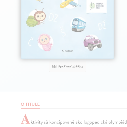
Prečítať ukážku
O TITULE
A
ktivity sú koncipované ako logopedická olympiáda,