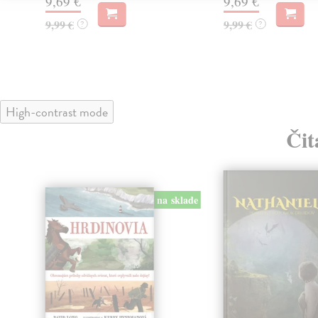
9,69 €
9,69 €
9,99 €
9,99 €
?
?
High-contrast mode
Čit
klade
na sklade