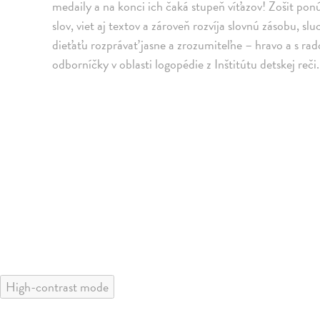
medaily a na konci ich čaká stupeň víťazov! Zošit ponú
slov, viet aj textov a zároveň rozvíja slovnú zásobu, s
dieťaťu rozprávať jasne a zrozumiteľne – hravo a s rad
odborníčky v oblasti logopédie z Inštitútu detskej reči.
High-contrast mode