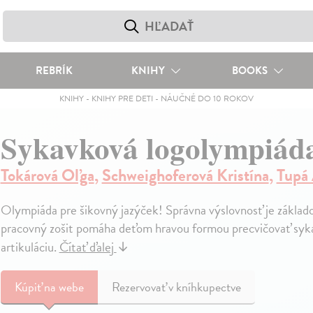
REBRÍK
KNIHY
BOOKS
KNIHY
-
KNIHY PRE DETI
-
NÁUČNÉ DO 10 ROKOV
Sykavková logolympiá
Tokárová Oľga
,
Schweighoferová Kristína
,
Tupá 
Olympiáda pre šikovný jazýček! Správna výslovnosť je základo
pracovný zošit pomáha deťom hravou formou precvičovať sykavky 
artikuláciu.
Čítať ďalej
↓
Kúpiť
na webe
Rezervovať v kníhkupectve