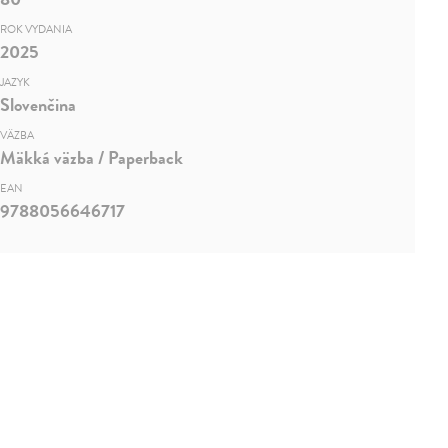
ROK VYDANIA
2025
JAZYK
Slovenčina
VÄZBA
Mäkká väzba / Paperback
EAN
9788056646717