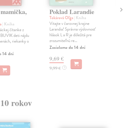
 mamička,
Poklad Larandie
Sl
Tokárová Oľga
| Kniha
Tok
Vitajte v čarovnej krajine
Vita
ga
| Kniha
Larandia! Správna výslovnosť
záso
áckej čítanke z
hlások L a R je dôležitá pre
reči
 BUVIK deti nájdu
zrozumiteľnú re...
slov
menách, riekanky o
Zasielame do 14 dní
Zas
o 14 dní
9,69 €
9,
9,99 €
9,9
?
 10 rokov