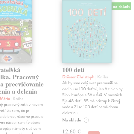
na sklade
ateľská
100 detí
ilka. Pracovný
Drösser Christoph
| Kniha
na precvičovanie
Ak by sme celý svet premenili na
dedinu so 100 deťmi, len 6 z nich by
nia a delenia
žilo v Európe a 56 v Ázii. V mestách
 Mária
| Kniha
žije 48 detí, 85 má prístup k čistej
ný pracovný zošit v novom
vode a 21 zo 100 detí nemá doma
etlí žiakom, čo je
elektrinu.
a delenie, názorne pracuje
Na sklade
?
vými násobilkami (v obore
prepája námety s učivom
12,60 €