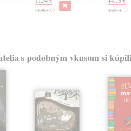
11,54 €
14,16 €
11,90 €
14,90 €
?
?
atelia s podobným vkusom si kúpili