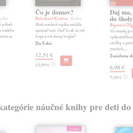
Čo je domov?
Daj ma,
do školy
Kniha
Baluchová Kristína
| Kniha
 príbeh
Malá zvedavá myška zatúžila
Bajusová Oľ
 a malého
spoznať svet. Veď čo ak sú iné
Vo veselej prv
norte sa
kraje a iné domy krajšie?
vydavateľstva
veršíky o pís
Do 5 dní
menách,...
12,51 €
Zasielame d
12,90 €
?
6,98 €
7,20 €
?
 kategórie náučné knihy pre deti do