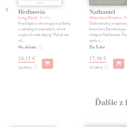
a
Hrdinovia
Nathaniel
Long David
| Kniha
Mišovičová Kristína
| 
Prečítajte si ohromujúce príbehy
Dobrodružný a napínavý
o odvážnych zvieratách, ktoré
hraničiara Bartolomeja
ovplyvnili naše dejiny! Počuli ste
chlapca Nathaniela. Po
už...
spolu s...
Na sklade
Do 5 dní
?
24,15 €
17,36 €
24,90 €
17,90 €
?
?
Ďalšie z