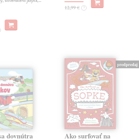
y, slovenského jazyka,…
12,99 €
?
predpredaj
sa dovnútra
Ako surfovať na