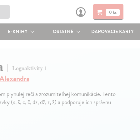
0 ks
E-KNIHY
OSTATNÉ
DAROVACIE KARTY
da
Logoaktivity 1
Alexandra
m plynulej reči a zrozumiteľnej komunikácie. Tento
(s, š, c, č, dz, dž, z, ž) a podporuje ich správnu