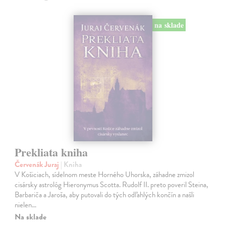
na sklade
Prekliata kniha
Červenák Juraj
| Kniha
V Košiciach, sídelnom meste Horného Uhorska, záhadne zmizol
cisársky astrológ Hieronymus Scotta. Rudolf II. preto poveril Steina,
Barbariča a Jaroša, aby putovali do tých odľahlých končín a našli
nielen…
Na sklade