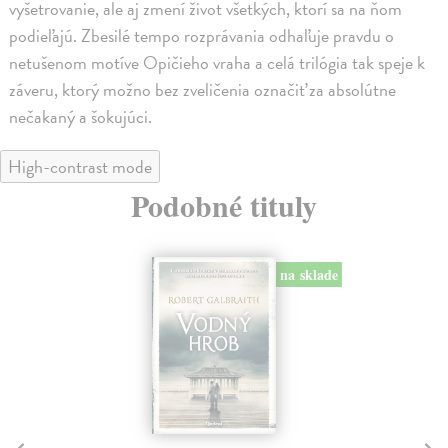
vyšetrovanie, ale aj zmení život všetkých, ktorí sa na ňom
podieľajú. Zbesilé tempo rozprávania odhaľuje pravdu o
netušenom motíve Opičieho vraha a celá trilógia tak speje k
záveru, ktorý možno bez zveličenia označiť za absolútne
nečakaný a šokujúci.
High-contrast mode
Podobné tituly
na sklade