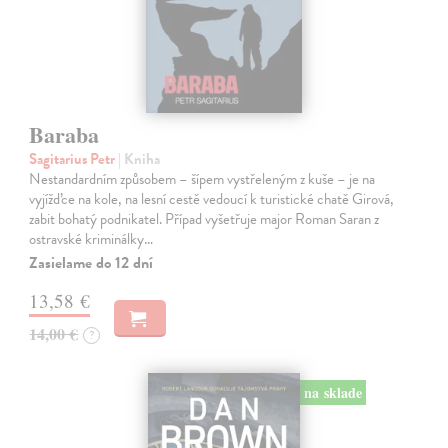
Baraba
Sagitarius Petr
| Kniha
Nestandardním způsobem – šípem vystřeleným z kuše – je na
vyjížďce na kole, na lesní cestě vedoucí k turistické chatě Girová,
zabit bohatý podnikatel. Případ vyšetřuje major Roman Saran z
ostravské kriminálky…
Zasielame do 12 dní
13,58 €
14,00 €
?
na sklade