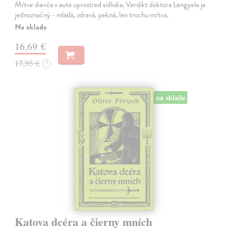
Mŕtve dievča v aute uprostred sídliska. Verdikt doktora Lengyela je
jednoznačný - mladá, zdravá, pekná, len trochu mŕtva.
Na sklade
16,69 €
17,95 €
?
na sklade
Katova dcéra a čierny mních