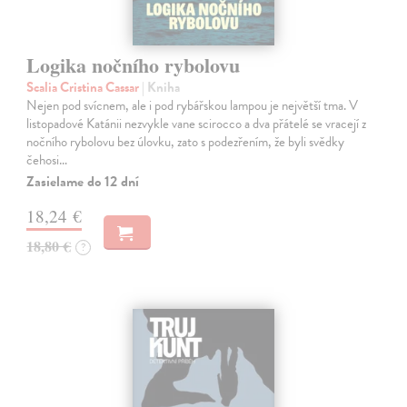
Logika nočního rybolovu
Scalia Cristina Cassar
| Kniha
Nejen pod svícnem, ale i pod rybářskou lampou je největší tma. V
listopadové Katánii nezvykle vane scirocco a dva přátelé se vracejí z
nočního rybolovu bez úlovku, zato s podezřením, že byli svědky
čehosi…
Zasielame do 12 dní
18,24 €
18,80 €
?