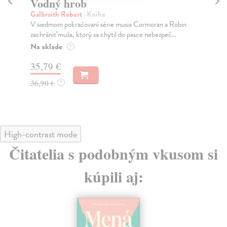
Vodný hrob
H
Galbraith Robert
| Kniha
Ga
V siedmom pokračovaní série musia Cormoran a Robin
Hod
zachrániť muža, ktorý sa chytil do pasce nebezpeč...
det
jeho
Na sklade
?
Za
35,79 €
24
36,90 €
?
24
High-contrast mode
Čitatelia s podobným vkusom si
kúpili aj: