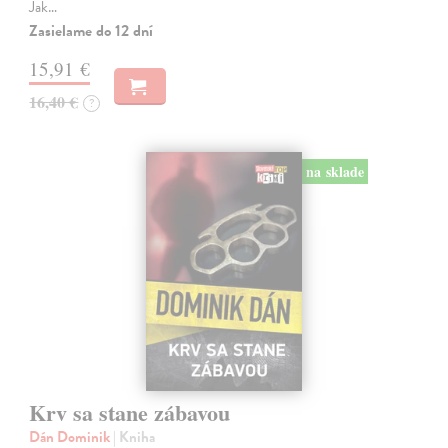
Jak…
Zasielame do 12 dní
15,91 €
16,40 €
?
na sklade
Krv sa stane zábavou
Dán Dominik
| Kniha