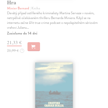
Hra
Minier Bernard
| Kniha
Devátý případ ostříleného kriminalisty Martina Servaze v novém,
netrpělivě očekávaném thrilleru Bernarda Miniera. Když se na
internetu začne šířit true crime podcast o nepolapitelném sériovém
vrahovi Julianu…
Zasielame do 14 dní
21,33 €
21,99 €
?