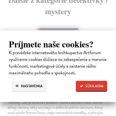
mystery
Príjmete naše cookies?
K prevádzke internetového kníhkupectva Artforum
využívame cookies slúžiace na zabezpečenie a meranie
funkčnosti, marketingové účely a zaistenie vášho
maximálneho pohodlia a spokojnosti.
NASTAVENIA
SÚHLASÍM
Tramwaj na Sachsenberg
Sagitarius Petr
| Kniha
Tramwaj Cafe je kavárna v polském Těšíně a zároveň místo, kde se
sbíhají všechny nitky související s dalším brutálním zločinem, který
musí vyřešit Roman Saran, major ostravské kriminálky, a jeho tým.