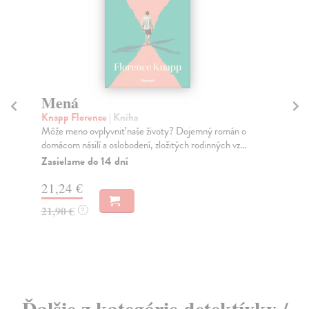
Mená
F
Knapp Florence
| Kniha
Eps
Môže meno ovplyvniť naše životy? Dojemný román o
Str
domácom násilí a oslobodení, zložitých rodinných vz...
pre
Zasielame do 14 dní
Na
21,24 €
12
21,90 €
12
?
Ďalšie z kategórie detektívky /