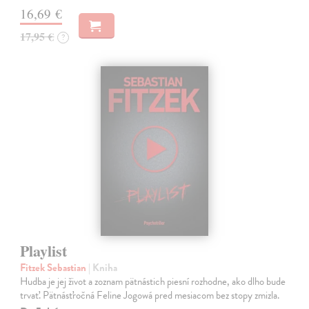
16,69 €
17,95 €
?
Playlist
Fitzek Sebastian
| Kniha
Hudba je jej život a zoznam pätnástich piesní rozhodne, ako dlho bude
trvať. Pätnásťročná Feline Jogowá pred mesiacom bez stopy zmizla.