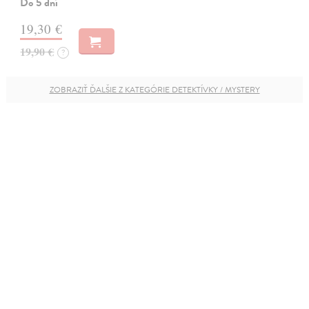
Do 5 dní
19,30 €
19,90 €
?
ZOBRAZIŤ ĎALŠIE Z KATEGÓRIE DETEKTÍVKY / MYSTERY