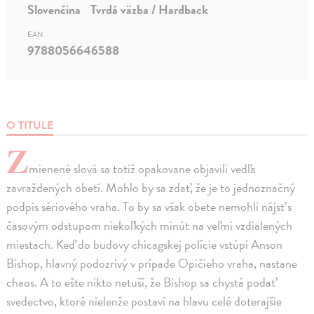
Slovenčina
Tvrdá väzba / Hardback
EAN
9788056646588
O TITULE
Z
mienené slová sa totiž opakovane objavili vedľa
zavraždených obetí. Mohlo by sa zdať, že je to jednoznačný
podpis sériového vraha. To by sa však obete nemohli nájsť s
časovým odstupom niekoľkých minút na veľmi vzdialených
miestach. Keď do budovy chicagskej polície vstúpi Anson
Bishop, hlavný podozrivý v prípade Opičieho vraha, nastane
chaos. A to ešte nikto netuší, že Bishop sa chystá podať
svedectvo, ktoré nielenže postaví na hlavu celé doterajšie