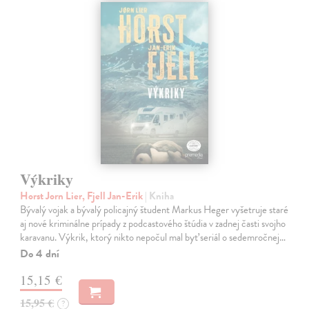
Výkriky
Horst Jorn Lier, Fjell Jan-Erik
| Kniha
Bývalý vojak a bývalý policajný študent Markus Heger vyšetruje staré
aj nové kriminálne prípady z podcastového štúdia v zadnej časti svojho
karavanu. Výkrik, ktorý nikto nepočul mal byť seriál o sedemročnej…
Do 4 dní
15,15 €
15,95 €
?