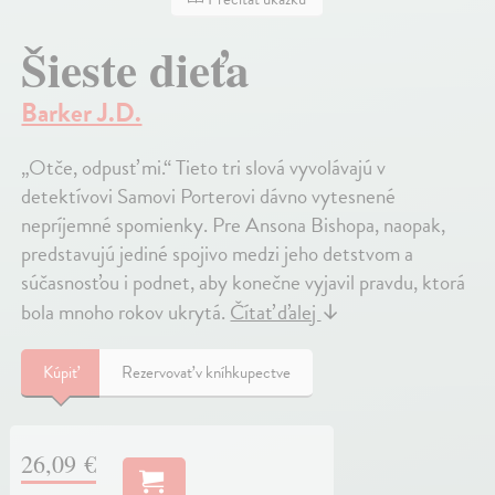
Šieste dieťa
Barker J.D.
„Otče, odpusť mi.“ Tieto tri slová vyvolávajú v
detektívovi Samovi Porterovi dávno vytesnené
nepríjemné spomienky. Pre Ansona Bishopa, naopak,
predstavujú jediné spojivo medzi jeho detstvom a
súčasnosťou i podnet, aby konečne vyjavil pravdu, ktorá
bola mnoho rokov ukrytá.
Čítať ďalej
↓
Kúpiť
Rezervovať v kníhkupectve
26,09 €