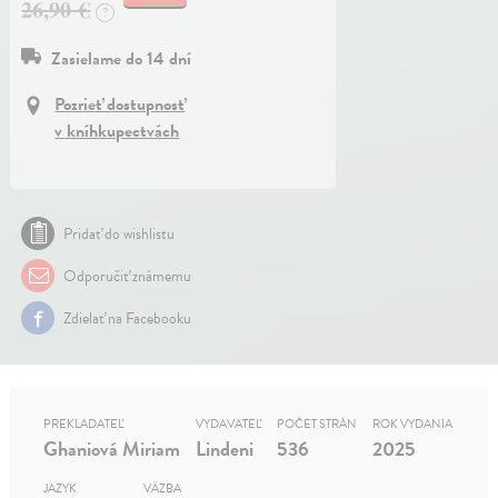
26,90 €
?
Zasielame do 14 dní
Pozrieť dostupnosť
v kníhkupectvách
Pridať do wishlistu
Odporučiť známemu
Zdielať na Facebooku
PREKLADATEĽ
VYDAVATEĽ
POČET STRÁN
ROK VYDANIA
Ghaniová Miriam
Lindeni
536
2025
JAZYK
VÄZBA