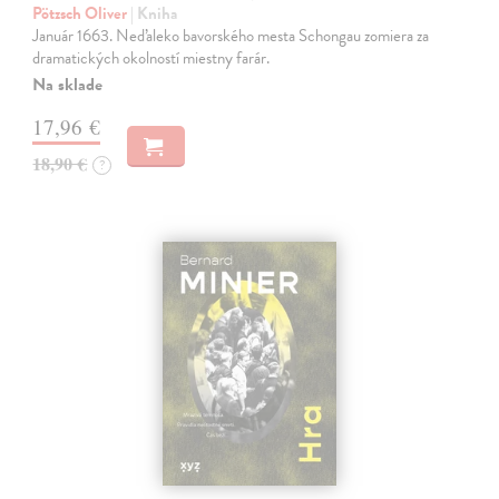
Pötzsch Oliver
| Kniha
Január 1663. Neďaleko bavorského mesta Schongau zomiera za
dramatických okolností miestny farár.
Na sklade
17,96 €
18,90 €
?