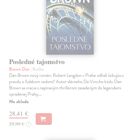
Posledné tajomstvo
Brown Dan
| Kniha
Dan Brown nový román: Robert Langdon v Prahe odhalí šokujúcu
pravdu o ľudskom vedomí! Autor slávneho Da Vinciho kódu Dan
Brown sa vracia s napínavým thrillerom zasadeným do legendami
opradenej Prahy.…
Na sklade
28,41 €
29,90 €
?