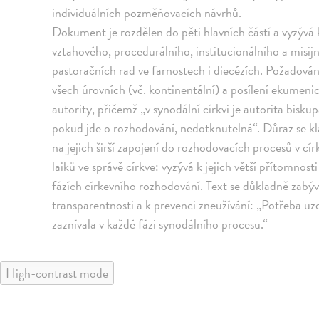
individuálních pozměňovacích návrhů.
Dokument je rozdělen do pěti hlavních částí a vyzývá
vztahového, procedurálního, institucionálního a misij
pastoračních rad ve farnostech i diecézích. Požadován
všech úrovních (vč. kontinentální) a posílení ekumeni
autority, přičemž „v synodální církvi je autorita bisk
pokud jde o rozhodování, nedotknutelná“. Důraz se kla
na jejich širší zapojení do rozhodovacích procesů v cír
laiků ve správě církve: vyzývá k jejich větší přítomno
fázích církevního rozhodování. Text se důkladně zabývá
transparentnosti a k prevenci zneužívání: „Potřeba uzd
zaznívala v každé fázi synodálního procesu.“
High-contrast mode