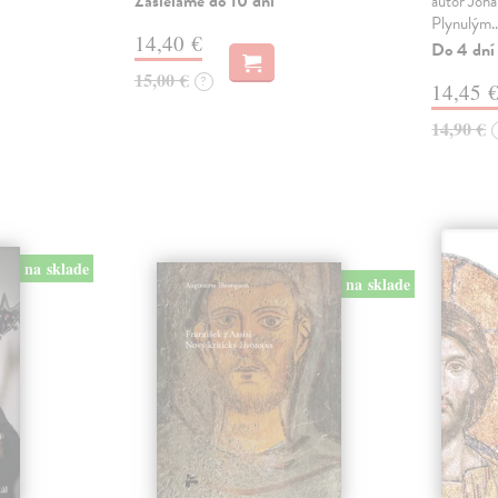
Zasielame do 10 dní
autor Joha
Plynulým
14,40 €
Do 4 dní
15,00 €
?
14,45 
14,90 €
na sklade
na sklade