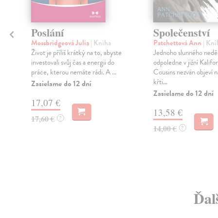
Poslání
Společenství
Mossbridgeová Julia
| Kniha
Patchettová Ann
| Kni
Život je příliš krátký na to, abyste
Jednoho slunného nedě
investovali svůj čas a energii do
odpoledne v jižní Kalifor
práce, kterou nemáte rádi. A ...
Cousins nezván objeví n
křti...
Zasielame do 12 dní
Zasielame do 12 dní
17,07 €
13,58 €
17,60 €
?
14,00 €
?
Ďal