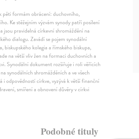
 k pěti formám obrácení: duchovního,
ního. Ke stěžejním výzvám synody patří posílení
a jsou pravidelná církevní shromáždění na
ckého dialogu. Zavádí se pojem synodální
upa, biskupského kolegia a římského biskupa,
de na větší vliv žen na formaci duchovních a
kvi. Synodální dokument rozšiřuje i roli věřících
sti na synodálních shromážděních a ve všech
 i odpovědností církve, vyzývá k větší finanční
ravení, smíření a obnovení důvěry v církvi
Podobné tituly