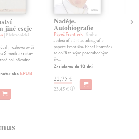
Naděje.
Sp
ství
Autobiografie
a 
a jiné eseje
ba
Pápež František
| Kniha
an
| Elektronická
Jediná oficiální autobiografie
Mik
papeže Františka. Papež František
 úvah, rozhovorov či
Nábo
se ohlíží za svým pozoruhodným
na Šimečku z rokov
význ
živ...
toré boli pôvodne
ješ
souč
Zasielame do 10 dní
Zas
hnutie ako
EPUB
22,75 €
51
23,45 €
?
53,
zmus