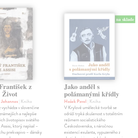
na sklade
František z
Jako anděl s
. Život
polámanými křídly
n Johannes
| Kniha
Hošek Pavel
| Kniha
z vychádza v slovenčine
V Krylově umělecké tvorbě se
jznámejších a najlepšie
odráží trpká zkušenost s totalitním
ch životopisov svätého
režimem socialistického
 Assisi, ktorý napísal –
Československa, s náročnou
chu prekvapivo – dánsky
existencí exulanta, vypuzeného z