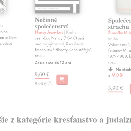
Nečinné
Společen
společenství
strachu 
ha
lního
Nancy Jean-Luc
| Kniha
Šimečka Mil
nii se Bert
Jean-Luc Nancy (*1940) patří
kniha
a oslavě
mezi nejvýznamnější současné
Výber z esejí,
francouzské filosofy. Jeho stěžejní
fejtónov Mila
titul,...
1979-1989, k
roz...
Zasielame do 12 dní
Na stia
9,60 €
a
MOBI
9,90 €
?
3,90 €
šie z kategórie kresťanstvo a judai