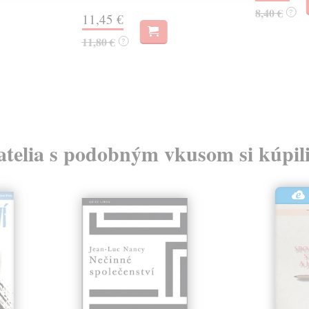
8,40 €
?
11,45 €
11,80 €
?
atelia s podobným vkusom si kúpili