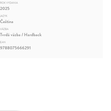
ROK VYDANIA
2025
JAZYK
Čeština
VÄZBA
Tvrdá väzba / Hardback
EAN
9788075666291