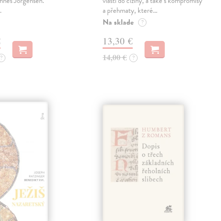
nnes Jorgensen.
vlasti do ciziny, a také s kompromisy
…
a přehmaty, které…
Na sklade
?
€
13,30 €
14,00 €
?
?