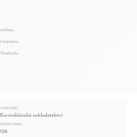
wishlistu
ť známemu
a Facebooku
VYDAVATEĽ
Karmelitánské nakladatelství
POČET STRÁN
136