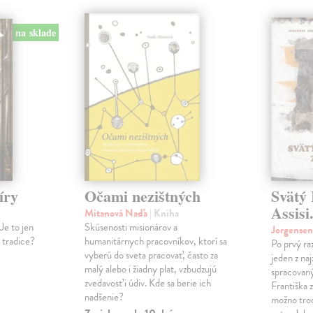
na sklade
íry
Očami nezištných
Svätý 
Assisi
Mitanová Naďa
| Kniha
Je to jen
Skúsenosti misionárov a
Jorgense
í tradice?
humanitárnych pracovníkov, ktorí sa
Po prvý ra
vyberú do sveta pracovať, často za
jeden z na
malý alebo i žiadny plat, vzbudzujú
spracovaný
zvedavosť i údiv. Kde sa berie ich
Františka z
nadšenie?
možno tro