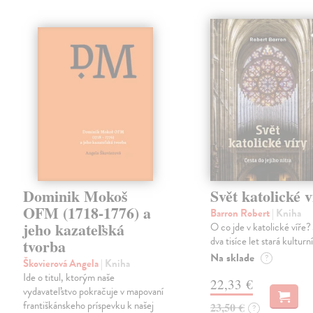
Dominik Mokoš
Svět katolické v
OFM (1718-1776) a
Barron Robert
| Kniha
jeho kazateľská
O co jde v katolické víře? 
dva tisíce let stará kulturn
tvorba
Na sklade
?
Škovierová Angela
| Kniha
Ide o titul, ktorým naše
22,33 €
vydavateľstvo pokračuje v mapovaní
františkánskeho príspevku k našej
23,50 €
?