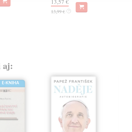
13,57 €
13,99 €
?
 aj:
E-KNIHA