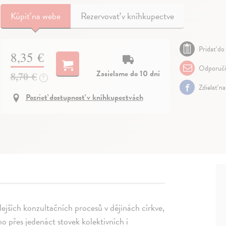
Kúpiť
na webe
Rezervovať v kníhkupectve
Pridať do 
8,35 €
Odporuči
Zasielame do 10 dní
8,70 €
?
Zdielať n
Pozrieť dostupnosť v kníhkupectvách
lejších konzultačních procesů v dějinách církve,
o přes jedenáct stovek kolektivních i