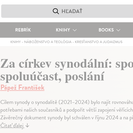
REBRÍK
KNIHY
BOOKS
KNIHY
-
NÁBOŽENSTVO A TEOLÓGIA
-
KRESŤANSTVO A JUDAIZMUS
Za církev synodální: spo
spoluúčast, poslání
Pápež František
Cílem synody o synodalitě (2021–2024) bylo najít rovnováhu
potřebami našich současníků a podpořit větší zapojení věřících
Závěrečný dokument synody byl schválen v říjnu 2024 a na př
Čítať ďalej
↓