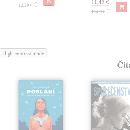
11,45 €
12,20 €
?
11,80 €
?
High-contrast mode
Čit