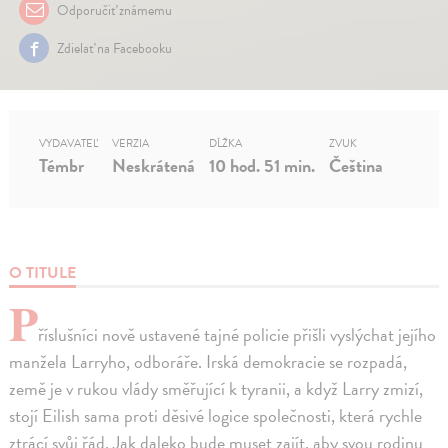
Odporučiť známemu
Zdielať na Facebooku
VYDAVATEĽ
VERZIA
DĹŽKA
ZVUK
Témbr
Neskrátená
10 hod. 51 min.
Čeština
O TITULE
P
říslušníci nově ustavené tajné policie přišli vyslýchat jejího
manžela Larryho, odboráře. Irská demokracie se rozpadá,
země je v rukou vlády směřující k tyranii, a když Larry zmizí,
stojí Eilish sama proti děsivé logice společnosti, která rychle
ztrácí svůj řád. Jak daleko bude muset zajít, aby svou rodinu