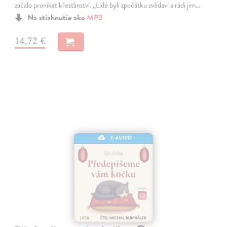
začalo pronikat křesťanství. „Lidé byli zpočátku zvědavi a rádi jim…
Na stiahnutie ako
MP3
14,72 €
E-AUDIO