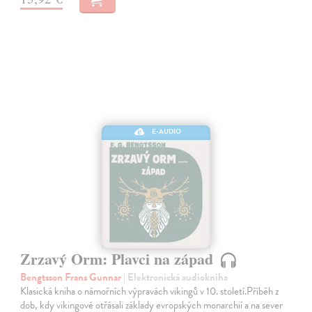
E-AUDIO
Zrzavý Orm: Plavci na západ
Bengtsson Frans Gunnar
| Elektronická audiokniha
Klasická kniha o námořních výpravách vikingů v 10. století.Příběh z
dob, kdy vikingové otřásali základy evropských monarchií a na sever