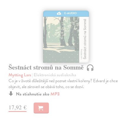
E-AUDIO
Šestnáct stromů na Sommě
Mytting Lars
| Elektronická audiokniha
Co je v životě důležitější než poznat vlastní kořeny? Edvard je chce
objevit, ale zároveň se obává toho, co se dozví.
Na stiahnutie ako
MP3
17,92 €