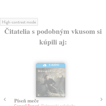
High-contrast mode
Čitatelia s podobným vkusom si
kúpili aj:
E-AUDIO
Píseň meče
P
Cornwell Bernard
| Elektronická audiokniha
We