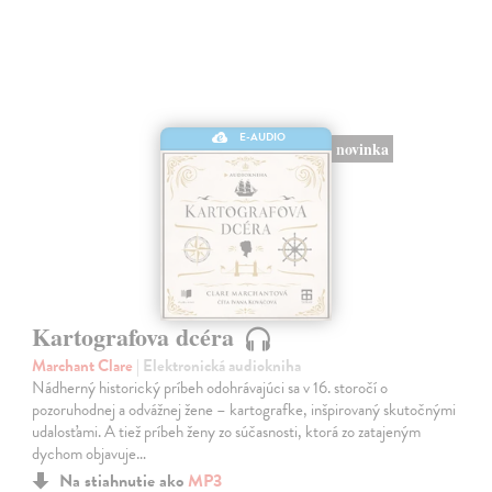
E-AUDIO
novinka
Kartografova dcéra
Marchant Clare
| Elektronická audiokniha
Nádherný historický príbeh odohrávajúci sa v 16. storočí o
pozoruhodnej a odvážnej žene – kartografke, inšpirovaný skutočnými
udalosťami. A tiež príbeh ženy zo súčasnosti, ktorá zo zatajeným
dychom objavuje…
Na stiahnutie ako
MP3