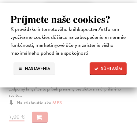
E-AUDIO
Príjmete naše cookies?
K prevádzke internetového kníhkupectva Artforum
využívame cookies slúžiace na zabezpečenie a meranie
funkčnosti, marketingové účely a zaistenie vášho
maximálneho pohodlia a spokojnosti.
Premena
NASTAVENIA
SÚHLASÍM
Franz Kafka
| Elektronická audiokniha
Notoricky známa poviedka Franza Kafku z roku 1915, v ktorej sa
obchodný cestujúci Gregor Samsa jedného rána prebudí v posteli ako
„odporný hmyz“.Je to príbeh premeny bez zľutovania či prílišného
súcitu…
Na stiahnutie ako
MP3
7,00 €