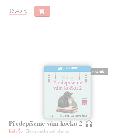
15,45 €
E-AUDIO
novinka
Předepíšeme vám kočku 2
Išida Šó
| Elektronická audiokniha