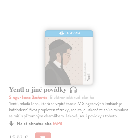
E-AUDIO
Yentl a jiné povídky
Singer Isaac Bashevis
| Elektronická audiokniha
Yentl, mladá žena, která se vzpírá tradici.V Singerových knihách je
každodenní život propleten zázraky, realita je utkaná ze snů a minulost
se mísí s přítomným okamžikem. Takové jsou i povídky z tohoto…
Na stiahnutie ako
MP3
15,92 €