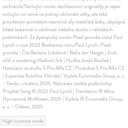
zachránila?Strhující román dechberoucí originality je nejen
zničující vizí země na pokraji občanské války, ale také
procítěným portrétem nesmírné síly mateřské lásky, obyčejné
lidské laskavosti a odolnosti lidského ducha v nelidských
podmínkách. Za dystopický román Píseň proroka získal Paul
Lynch v roce 2023 Bookerovu cenu.Paul Lynch: Píseň
proroka | Čte Barbara Lukešová | Režie Jan Herget | Zvuk,
střih a mastering Vladimír Srb | Hudba Jonáš Rosůlek |
Natočeno ve studiu S Pro Alfa CZ | Produkce S Pro Alfa CZ
| Supervize Kateřina Višinská | Vydala Euromedia Group, a. s.
– Témbr, v květnu 2025. Nahrávka vznikla podle knihy:
Prophet Song © 2023 Paul Lynch | Translation © Alice
Hyrmanová McAlveen, 2025 | Vydala © Euromedia Group,
a. s. – Odeon, 2025
High-contrast mode