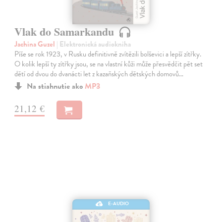
Vlak do Samarkandu
Jachina Guzel
| Elektronická audiokniha
Píše se rok 1923, v Rusku definitivně zvítězili bolševici a lepší zítřky.
O kolik lepší ty zítřky jsou, se na vlastní kůži může přesvědčit pět set
dětí od dvou do dvanácti let z kazaňských dětských domovů…
Na stiahnutie ako
MP3
21,12 €
E-AUDIO