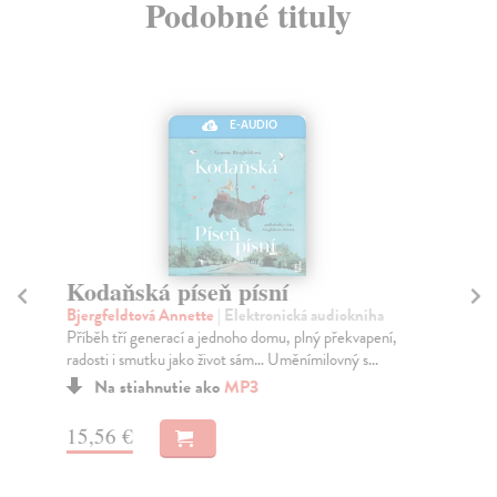
Podobné tituly
E-AUDIO
Kodaňská píseň písní
N
Bjergfeldtová Annette
| Elektronická audiokniha
Co
Příběh tří generací a jednoho domu, plný překvapení,
Lin
radosti i smutku jako život sám… Uměnímilovný s...
zám
Za
Na stiahnutie ako
MP3
15
15,56 €
16