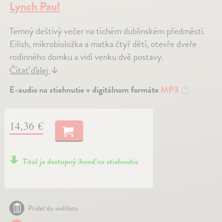
Lynch Paul
Temný deštivý večer na tichém dublinském předměstí.
Eilish, mikrobioložka a matka čtyř dětí, otevře dveře
rodinného domku a vidí venku dvě postavy.
Čítať ďalej
↓
E-audio na stiahnutie v digitálnom formáte
MP3
?
14,36 €
Titul je dostupný ihneď na stiahnutie
Pridať do wishlistu