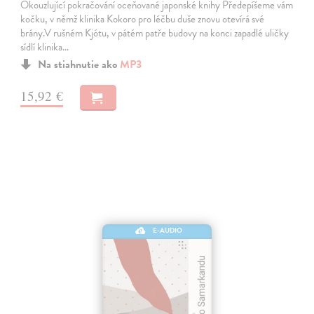
Okouzlující pokračování oceňované japonské knihy Předepíšeme vám
kočku, v němž klinika Kokoro pro léčbu duše znovu otevírá své
brány.V rušném Kjótu, v pátém patře budovy na konci zapadlé uličky
sídlí klinika…
Na stiahnutie ako
MP3
15,92 €
E-AUDIO