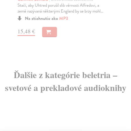
Stačí, aby Uhtred porušil slib věrnosti Alfredovi, a
Sla
země nazývaná některými England by se brzy mohl...
vyp
chu
Na stiahnutie ako
MP3
15,48 €
12
Ďalšie z kategórie beletria –
svetové a prekladové audioknihy