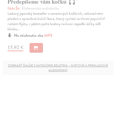
Předepíšeme vám kočku
Išida Šó
| Elektronická audiokniha
Laskavý japonský bestseller o sametových kožíšcích, nekonečném
předení a opravdové kočičí lásce, který vychází ve třiceti jazycích.V
rušném Kjótu, v pátém patře budovy na konci zapadlé uličky sídlí
klinika…
Na stiahnutie ako
MP3
15,92 €
ZOBRAZIŤ ĎALŠIE Z KATEGÓRIE BELETRIA – SVETOVÉ A PREKLADOVÉ
AUDIOKNIHY