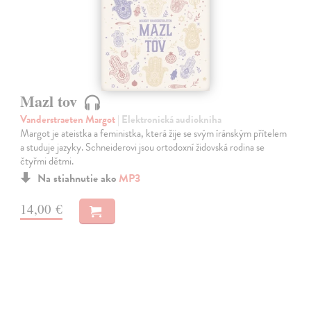
Mazl tov
Vanderstraeten Margot
| Elektronická audiokniha
Margot je ateistka a feministka, která žije se svým íránským přítelem
a studuje jazyky. Schneiderovi jsou ortodoxní židovská rodina se
čtyřmi dětmi.
Na stiahnutie ako
MP3
14,00 €