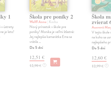
íky 1
Škola pre poníky 2
Škola m
zvierat 
Wolff Anne
| Kniha
 v ústrety
Nový prírastok v škole pre
Auerová Mar
e je leto!
poníky! Monika je veľmi šťastná:
V tejto škole 
u
Jej najlepšia kamarátka Ema sa
na koho sa usm
vrátila ...
najlepšieho pr
Do 5 dní
Do 5 dní
12,51 €
12,60 €
12,90 €
?
12,99 €
?