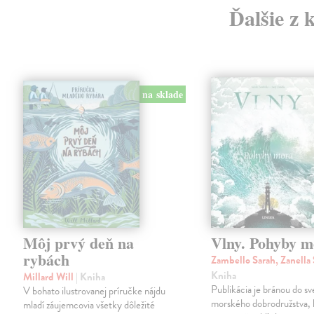
Ďalšie z 
na sklade
Môj prvý deň na
Vlny. Pohyby m
rybách
Zambello Sarah, Zanella
Kniha
Millard Will
| Kniha
Publikácia je bránou do sv
V bohato ilustrovanej príručke nájdu
morského dobrodružstva, 
mladí záujemcovia všetky dôležité