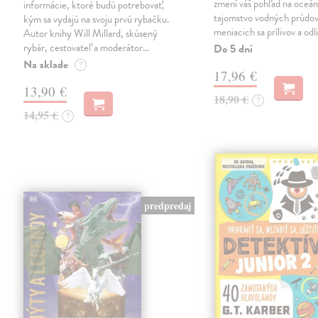
zmení váš pohľad na oceá
informácie, ktoré budú potrebovať,
tajomstvo vodných prúdov
kým sa vydajú na svoju prvú rybačku.
meniacich sa prílivov a odl
Autor knihy Will Millard, skúsený
rybár, cestovateľ a moderátor…
Do 5 dní
Na sklade
?
17,96 €
13,90 €
18,90 €
?
14,95 €
?
predpredaj