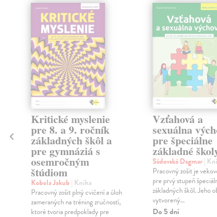
Kritické myslenie
Vzťahová a
pre 8. a 9. ročník
sexuálna vých
základných škôl a
pre špeciálne
pre gymnáziá s
základné škol
osemročným
Sádovská Dagmar
| Kn
štúdiom
Pracovný zošit je veko
pre prvý stupeň špeciá
Kobela Jakub
| Kniha
základných škôl. Jeho o
Pracovný zošit plný cvičení a úloh
vytvorený...
zameraných na tréning zručností,
Do 5 dní
ktoré tvoria predpoklady pre