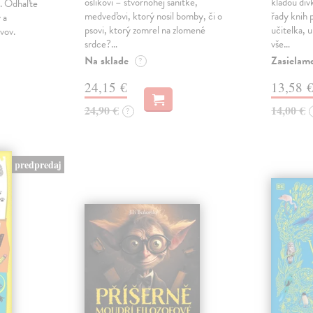
oslíkovi – štvornohej sanitke,
kladou dív
n. Odhaľte
medveďovi, ktorý nosil bomby, či o
řady knih 
 a
psovi, ktorý zomrel na zlomené
učitelka, 
ivov.
srdce?…
vše…
Na sklade
Zasielame
?
24,15 €
13,58 
24,90 €
14,00 €
?
predpredaj