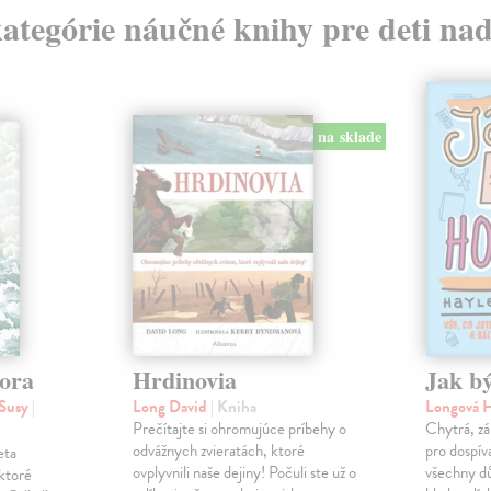
kategórie náučné knihy pre deti na
na sklade
ora
Hrdinovia
Jak bý
 Susy
|
Long David
| Kniha
Longová 
Prečítajte si ohromujúce príbehy o
Chytrá, zá
odvážnych zvieratách, ktoré
pro dospív
eta
ovplyvnili naše dejiny! Počuli ste už o
všechny dů
ktoré