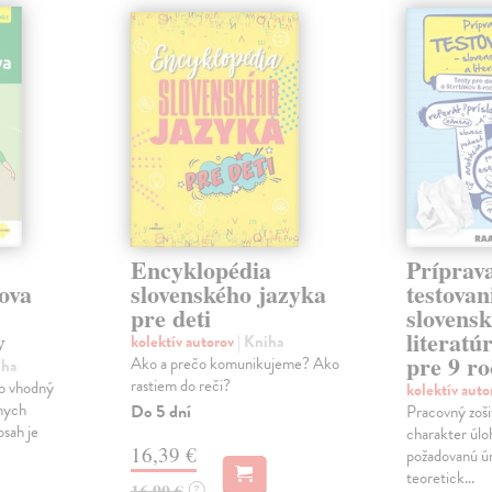
Encyklopédia
Príprav
ova
slovenského jazyka
testovan
pre deti
slovensk
y
literatú
kolektív autorov
| Kniha
pre 9 r
Ako a prečo komunikujeme? Ako
iha
rastiem do reči?
vo vhodný
kolektív aut
lnych
Do 5 dní
Pracovný zoši
bsah je
charakter úlo
16,39 €
požadovanú ú
teoretick...
16,90 €
?