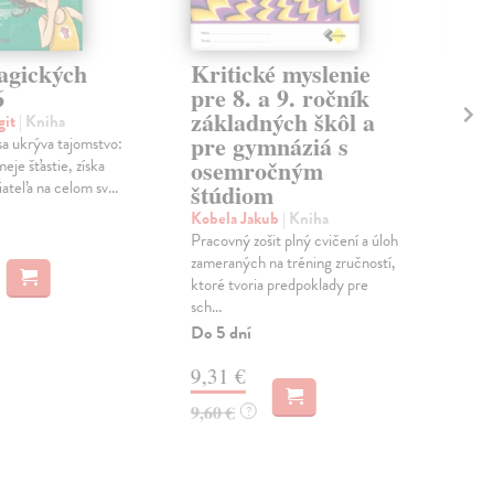
agických
Kritické myslenie
Vz
6
pre 8. a 9. ročník
se
základných škôl a
pr
git
| Kniha
pre gymnáziá s
zá
sa ukrýva tajomstvo:
osemročným
eje šťastie, získa
Sád
iateľa na celom sv...
štúdiom
Pra
pre 
Kobela Jakub
| Kniha
zákl
Pracovný zošit plný cvičení a úloh
vytv
zameraných na tréning zručností,
Do 
ktoré tvoria predpoklady pre
sch...
11
Do 5 dní
11,
9,31 €
9,60 €
?