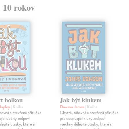
d 10 rokov
t holkou
Jak být klukem
Hayley
| Kniha
Dawson James
| Kniha
bavná a otevřená příručka
Chytrá, zábavná a otevřená příručka
ající slečny zodpoví
pro dospívající kluky zodpoví
ležité otázky, které si
všechny důležité otázky, které si