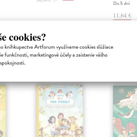
Do 5 dní
11,64 €
12,00 €
?
še cookies?
ho kníhkupectva Artforum využívame cookies slúžiace
e funkčnosti, marketingové účely a zaistenie vášho
spokojnosti.
atelia s podobným vkusom si kúpili