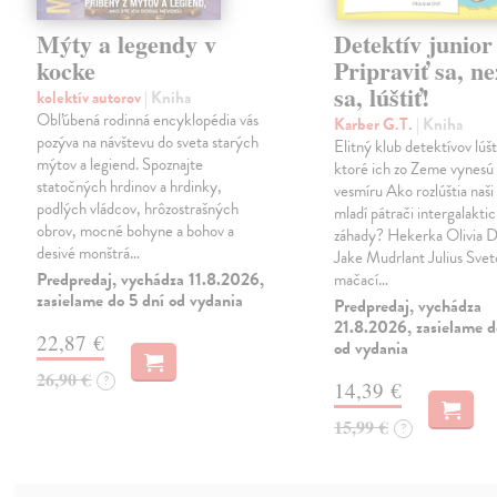
Mýty a legendy v
Detektív junior
kocke
Pripraviť sa, ne
sa, lúštiť!
kolektív autorov
| Kniha
Obľúbená rodinná encyklopédia vás
Karber G.T.
| Kniha
pozýva na návštevu do sveta starých
Elitný klub detektívov lúšt
mýtov a legiend. Spoznajte
ktoré ich zo Zeme vynesú 
statočných hrdinov a hrdinky,
vesmíru Ako rozlúštia naši 
podlých vládcov, hrôzostrašných
mladí pátrači intergalakti
obrov, mocné bohyne a bohov a
záhady? Hekerka Olivia D
desivé monštrá…
Jake Mudrlant Julius Sve
Predpredaj, vychádza 11.8.2026,
mačací…
zasielame do 5 dní od vydania
Predpredaj, vychádza
21.8.2026, zasielame d
22,87 €
od vydania
26,90 €
?
14,39 €
15,99 €
?