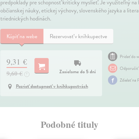
predpoklady pre schopnosť kriticky myslieť. Je využiteľný na 
občianskej náuky, etickej výchovy, slovenského jazyka a litera
triednických hodinách.
Kúpiť
na webe
Rezervovať v kníhkupectve
Pridať do w
9,31 €
Odporučiť
Zasielame do 5 dní
9,60 €
?
Zdielať na 
Pozrieť dostupnosť v kníhkupectvách
Podobné tituly