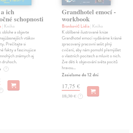
a ich
Grandhotel emocí -
očné schopnosti
workbook
n
| Kniha
Branković Lidia
| Kniha
 k oblohe a objavte
K oblíbené ilustrované knize
 najúžasnejších vtákov
Grandhotel emocí vydáváme krásně
ty. Prečítajte si
zpracovaný pracovní sešit plný
né fakty a fascinujúce
cvičení, aby nám pomohl přemýšlet
 mnohých známych aj
o vlastních pocitech a mluvit o nich.
 druhoch.
Zve děti k objevování světa pocitů
hravou…
e
?
Zasielame do 12 dní
€
17,75 €
?
18,30 €
?