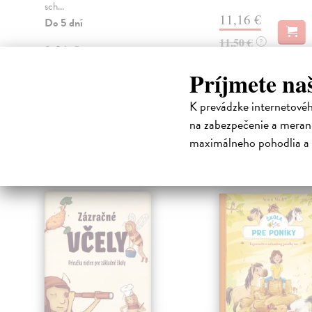
sch...
11,16 €
Do 5 dní
11,50 €
?
9,31 €
9,60 €
Príjmete na
?
K prevádzke internetové
na zabezpečenie a merani
High-contrast mode
maximálneho pohodlia a 
Čit
klade