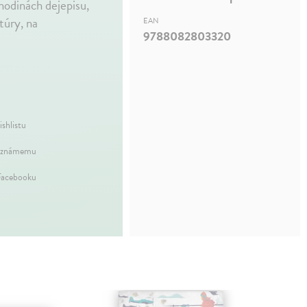
hodinách dejepisu,
túry, na
EAN
9788082803320
ishlistu
 známemu
Facebooku