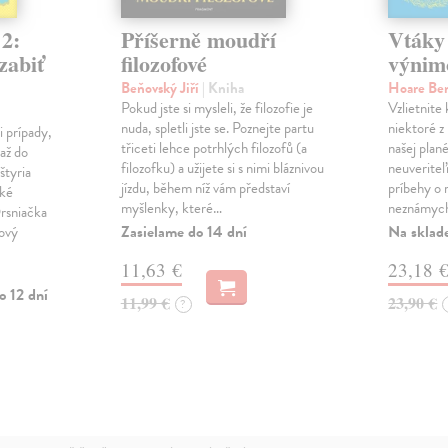
 2:
Příšerně moudří
Vtáky 
zabiť
filozofové
výnim
Beňovský Jiří
| Kniha
Hoare Be
Pokud jste si mysleli, že filozofie je
Vzlietnite
nuda, spletli jste se. Poznejte partu
niektoré z
i prípady,
třiceti lehce potrhlých filozofů (a
našej plané
až do
filozofku) a užijete si s nimi bláznivou
neuveriteľ
štyria
jízdu, během níž vám představí
príbehy o
cké
myšlenky, které…
neznámych
rsniačka
Zasielame do 14 dní
Na sklad
tový
11,63 €
23,18 
o 12 dní
11,99 €
23,90 €
?