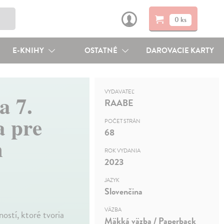
0 ks
E-KNIHY
OSTATNÉ
DAROVACIE KARTY
VYDAVATEĽ
a 7.
RAABE
a pre
POČET STRÁN
68
m
ROK VYDANIA
2023
JAZYK
Slovenčina
VÄZBA
ostí, ktoré tvoria
Mäkká väzba / Paperback