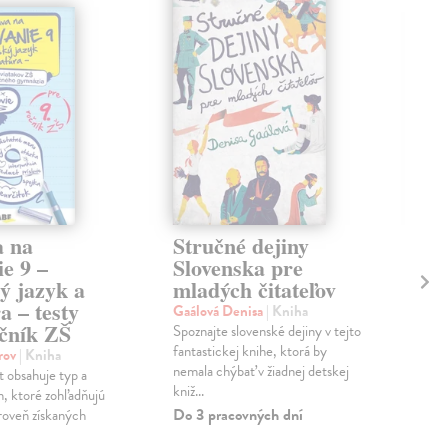
a na
Stručné dejiny
Po
ie 9 –
Slovenska pre
za
ý jazyk a
mladých čitateľov
kol
ra – testy
Na 
Gaálová Denisa
| Kniha
očník ZŠ
svet
Spoznajte slovenské dejiny v tejto
aspo
fantastickej knihe, ktorá by
orov
| Kniha
Pol..
nemala chýbať v žiadnej detskej
t obsahuje typ a
kniž...
Do 
h, ktoré zohľadňujú
Do 3 pracovných dní
roveň získaných
9,