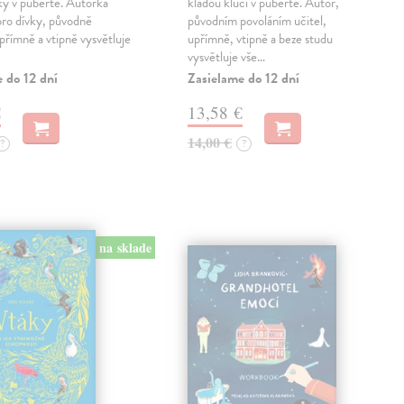
ky v pubertě. Autorka
kladou kluci v pubertě. Autor,
pro dívky, původně
původním povoláním učitel,
upřímně a vtipně vysvětluje
upřímně, vtipně a beze studu
vysvětluje vše…
 do 12 dní
Zasielame do 12 dní
€
13,58 €
14,00 €
?
?
na sklade