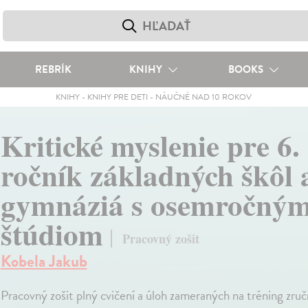
REBRÍK
KNIHY
BOOKS
KNIHY
-
KNIHY PRE DETI
-
NÁUČNÉ NAD 10 ROKOV
Kritické myslenie pre 6. 
ročník základných škôl 
gymnáziá s osemročný
štúdiom
Pracovný zošit
Kobela Jakub
Pracovný zošit plný cvičení a úloh zameraných na tréning zručn