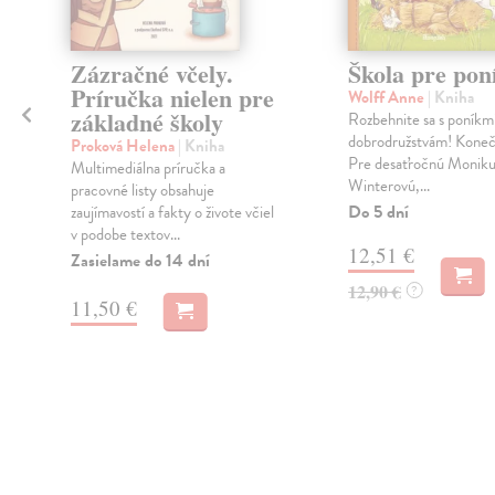
a
Zázračné včely.
Škola pre pon
Príručka nielen pre
Wolff Anne
| Kniha
základné školy
Rozbehnite sa s poníkmi
dobrodružstvám! Konečn
Proková Helena
| Kniha
Pre desaťročnú Monik
Multimediálna príručka a
Winterovú,...
pracovné listy obsahuje
Do 5 dní
zaujímavostí a fakty o živote včiel
v podobe textov...
12,51 €
Zasielame do 14 dní
12,90 €
?
11,50 €