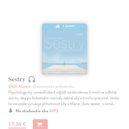
E-AUDIO
Sestry
Uhlíř Martin
| Elektronická audiokniha
Psychologický románRobert odjíždí na dovolenou k moři na odlehlý
ostrov, aby po bolestném rozvodu nabral síly a trochu pracoval. Jenže
ho neustále vyrušuje přítomnost Lily a Marie, dvou sester, s nimiž…
Na stiahnutie ako
MP3
13,16 €