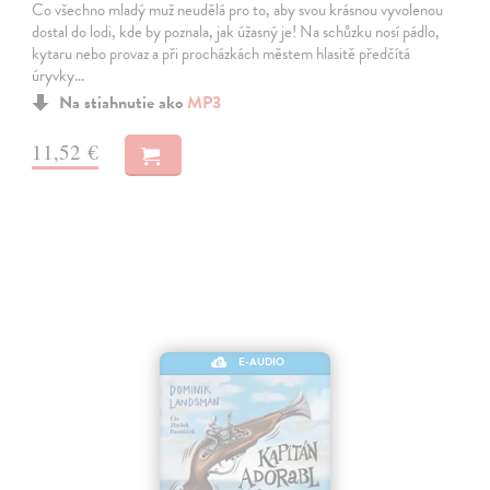
Co všechno mladý muž neudělá pro to, aby svou krásnou vyvolenou
dostal do lodi, kde by poznala, jak úžasný je! Na schůzku nosí pádlo,
kytaru nebo provaz a při procházkách městem hlasitě předčítá
úryvky…
Na stiahnutie ako
MP3
11,52 €
E-AUDIO