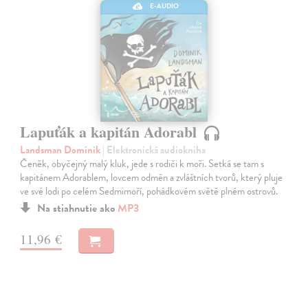
E-AUDIO
Lapuťák a kapitán Adorabl
Landsman Dominik
| Elektronická audiokniha
Čeněk, obyčejný malý kluk, jede s rodiči k moři. Setká se tam s
kapitánem Adorablem, lovcem odměn a zvláštních tvorů, který pluje
ve své lodi po celém Sedmimoří, pohádkovém světě plném ostrovů.
Na stiahnutie ako
MP3
11,96 €