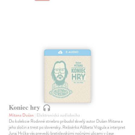
E-AUDIO
Koniec hry
Mitana Dušan
| Elektronická audiokniha
Do kolekcie Rodinné striebro pribudol skvelý autor Dušan Mitana a
jeho zločin a trest po slovensky. Režisérka Alžbeta Vrzgula a interpret
Juraj Hrčka vás prevedú bratislavskými nočnými ulicami v čase