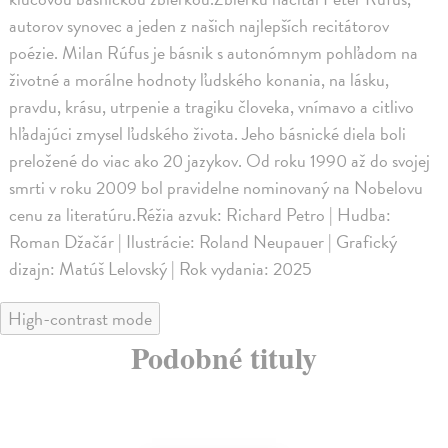
autorov synovec a jeden z našich najlepších recitátorov
poézie. Milan Rúfus je básnik s autonómnym pohľadom na
životné a morálne hodnoty ľudského konania, na lásku,
pravdu, krásu, utrpenie a tragiku človeka, vnímavo a citlivo
hľadajúci zmysel ľudského života. Jeho básnické diela boli
preložené do viac ako 20 jazykov. Od roku 1990 až do svojej
smrti v roku 2009 bol pravidelne nominovaný na Nobelovu
cenu za literatúru.Réžia azvuk: Richard Petro | Hudba:
Roman Džačár | Ilustrácie: Roland Neupauer | Grafický
dizajn: Matúš Lelovský | Rok vydania: 2025
High-contrast mode
Podobné tituly