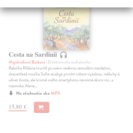
E-AUDIO
novinka
Cesta na Sardinii
Majchráková Barbora
| Elektronická audiokniha
Babička Růžena truchlí po svém nedávno zesnulém manželovi,
dvacetiletá vnučka Sofie studuje prvním rokem vysokou, měla by si
užívat života, ale kromě svého smartphonu nevnímá skoro nic, a
maminka Alena…
Na stiahnutie ako
MP3
15,80 €