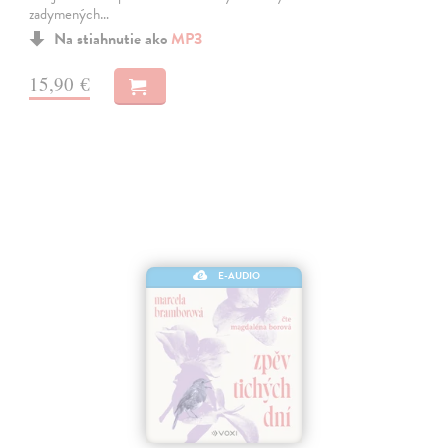
zadymených…
Na stiahnutie ako
MP3
15,90 €
E-AUDIO