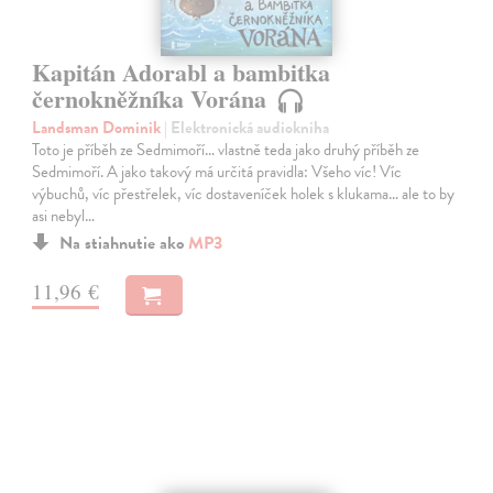
Kapitán Adorabl a bambitka
černokněžníka Vorána
Landsman Dominik
| Elektronická audiokniha
Toto je příběh ze Sedmimoří… vlastně teda jako druhý příběh ze
Sedmimoří. A jako takový má určitá pravidla: Všeho víc! Víc
výbuchů, víc přestřelek, víc dostaveníček holek s klukama… ale to by
asi nebyl…
Na stiahnutie ako
MP3
11,96 €