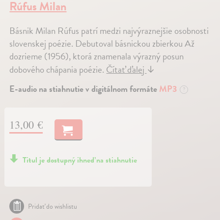
Rúfus Milan
Básnik Milan Rúfus patrí medzi najvýraznejšie osobnosti
slovenskej poézie. Debutoval básnickou zbierkou Až
dozrieme (1956), ktorá znamenala výrazný posun
dobového chápania poézie.
Čítať ďalej
↓
E-audio na stiahnutie v digitálnom formáte
MP3
?
13,00 €
Titul je dostupný ihneď na stiahnutie
Pridať do wishlistu