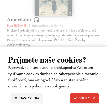
Amerikáni
Hudák Tomáš
| Elektronická audiokniha
Niektoré príbehy nám pripomenú, aké drahé môže byť slovo „nový
začiatok“ o ktorý sa v našej najväčšej vysťahovaleckej vlne na prelome
19. a 20. storočia pokúsilo približne 600 000 ľudí. Príbehy
vysťahovalectva,…
Na stiahnutie ako
MP3
Príjmete naše cookies?
15,95 €
K prevádzke internetového kníhkupectva Artforum
využívame cookies slúžiace na zabezpečenie a meranie
funkčnosti, marketingové účely a zaistenie vášho
maximálneho pohodlia a spokojnosti.
NASTAVENIA
SÚHLASÍM