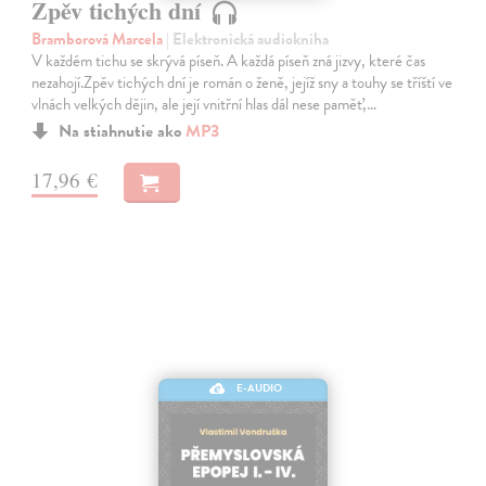
Zpěv tichých dní
Bramborová Marcela
| Elektronická audiokniha
V každém tichu se skrývá píseň. A každá píseň zná jizvy, které čas
nezahojí.Zpěv tichých dní je román o ženě, jejíž sny a touhy se tříští ve
vlnách velkých dějin, ale její vnitřní hlas dál nese paměť,…
Na stiahnutie ako
MP3
17,96 €
E-AUDIO