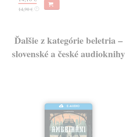
3,50 €
3,
Ďalšie z kategórie beletria –
slovenské a české audioknihy
E-AUDIO