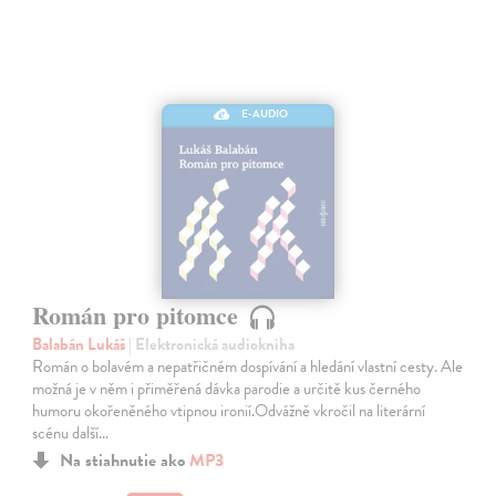
E-AUDIO
Román pro pitomce
Balabán Lukáš
| Elektronická audiokniha
Román o bolavém a nepatřičném dospívání a hledání vlastní cesty. Ale
možná je v něm i přiměřená dávka parodie a určitě kus černého
humoru okořeněného vtipnou ironií.Odvážně vkročil na literární
scénu další…
Na stiahnutie ako
MP3