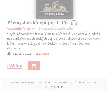
Přemyslovská epopej I.-IV.
Vondruška Vlastimil
| Elektronická audiokniha
Čtyřdílná románová freska Vlastimila Vondrušky pojednává o jedné z
nejslavnějších epoch českých dějin, o době velkých přemyslovských
králů.Historická sága začíná v českém knížectví rozvráceném
rodovými…
Na stiahnutie ako
MP3
39,96 €
ZOBRAZIŤ ĎALŠIE Z KATEGÓRIE BELETRIA – SLOVENSKÉ A ČESKÉ
AUDIOKNIHY