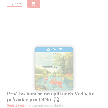
13,16 €
E-AUDIO
Proč bychom se netopili aneb Vodácký
průvodce pro Ofélii
Šmíd Zdeněk
| Elektronická audiokniha