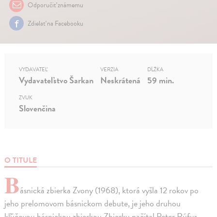
Odporučiť známemu
Zdielať na Facebooku
VYDAVATEĽ
VERZIA
DĹŽKA
Vydavateľstvo Šarkan
Neskrátená
59 min.
ZVUK
Slovenčina
O TITULE
B
ásnická zbierka Zvony (1968), ktorá vyšla 12 rokov po
jeho prelomovom básnickom debute, je jeho druhou
kľúčovou básnickou zbierkou.Zbierku načítal Peter Rúfus,