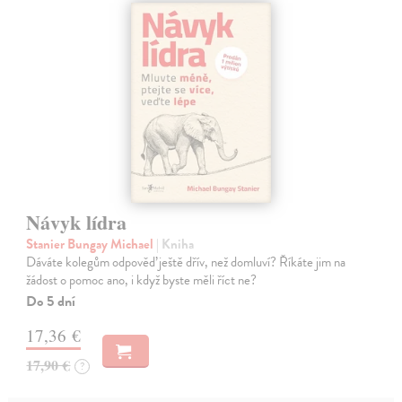
Návyk lídra
Stanier Bungay Michael
| Kniha
Dáváte kolegům odpověď ještě dřív, než domluví? Říkáte jim na
žádost o pomoc ano, i když byste měli říct ne?
Do 5 dní
17,36 €
17,90 €
?