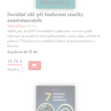
Sociální sítě při budování značky
zaměstnavatele
Vrbová Petra
| Kniha
Věděli jste, že až 59 % kandidátů si udělá názor na firmu podle
informací na sociálních sítích ještě předtím, než se vůbec přihlásí na
pohovor? Trh práce se v posledních letech výrazně proměnil a o
šikovné…
Zasielame do 12 dní
18,54 €
20,60 €
?