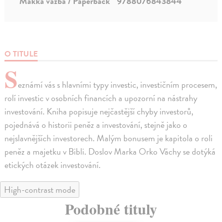
Mäkká väzba / Paperback
9788076843844
O TITULE
S
eznámí vás s hlavními typy investic, investičním procesem,
rolí investic v osobních financích a upozorní na nástrahy
investování. Kniha popisuje nejčastější chyby investorů,
pojednává o historii peněz a investování, stejně jako o
nejslavnějších investorech. Malým bonusem je kapitola o roli
peněz a majetku v Bibli. Doslov Marka Orko Váchy se dotýká
etických otázek investování.
High-contrast mode
Podobné tituly