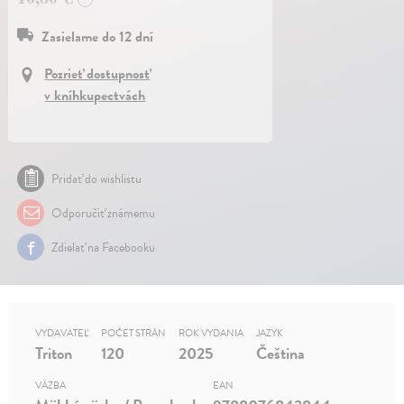
Zasielame do 12 dní
Pozrieť dostupnosť
v kníhkupectvách
Pridať do wishlistu
Odporučiť známemu
Zdielať na Facebooku
VYDAVATEĽ
POČET STRÁN
ROK VYDANIA
JAZYK
Triton
120
2025
Čeština
VÄZBA
EAN