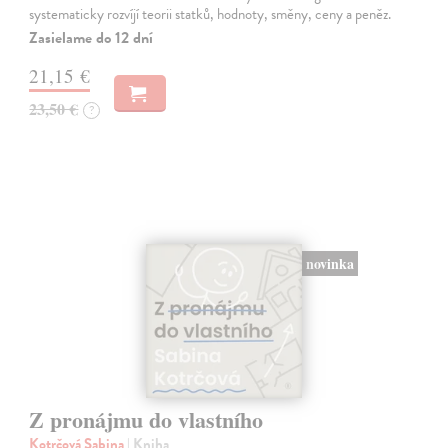
systematicky rozvíjí teorii statků, hodnoty, směny, ceny a peněz.
Zasielame do 12 dní
21,15 €
23,50 €
?
novinka
Z pronájmu do vlastního
Kotrčová Sabina
| Kniha