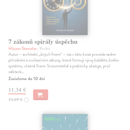
7 zákonů spirály úspěchu
Häuser Stanislav
| Kniha
Autor – architekt „živých firem“ – vás v této knize provede sedmi
přírodními a civilizačními zákony, které formují vývoj každého živého
systému, včetně firem. Srozumitelně a prakticky ukazuje, proč
některé…
Zasielame do 10 dní
11,34 €
11,69 €
?