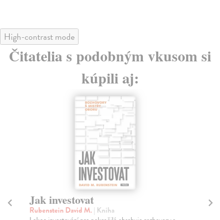
High-contrast mode
Čitatelia s podobným vkusom si
kúpili aj:
Jak investovat
M
Ot
Rubenstein David M.
| Kniha
Lekce investování pro pokročilé obsahuje rozhovory s