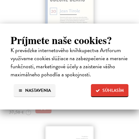
Príjmete naše cookies?
Ekonomie pro obecné blaho
K prevádzke internetového kníhkupectva Artforum
využívame cookies slúžiace na zabezpečenie a meranie
Tirole Jean
| Kniha
Ekonomie může pomoci realizovat společné dobro, pokud
funkčnosti, marketingové účely a zaistenie vášho
ekonomové opustí své obvyklé role: psaní odborných článků do
maximálneho pohodlia a spokojnosti.
vědeckých časopisů, které čtou jen jejich kolegové, nebo vypouštění
zjednodušených pouček…
Na sklade
NASTAVENIA
SÚHLASÍM
?
33,75 €
37,50 €
?