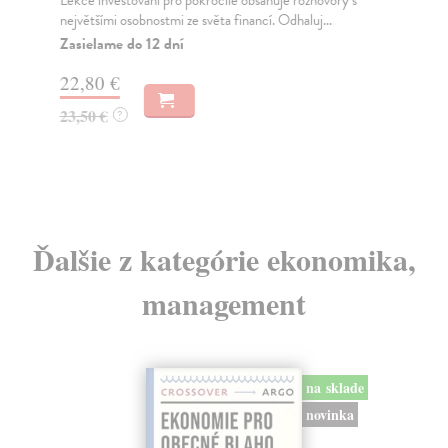
li
největšími osobnostmi ze světa financí. Odhaluj...
Ně
Zasielame do 12 dní
Ved
pro
22,80 €
Za
23,50 €
?
7,
7,
Ďalšie z kategórie ekonomika,
management
na sklade
novinka