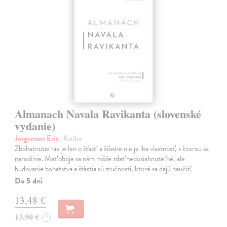
Almanach Navala Ravikanta (slovenské
vydanie)
Jorgenson Eric
| Kniha
Zbohatnutie nie je len o šťastí a šťastie nie je iba vlastnosť, s ktorou sa
narodíme. Mať oboje sa nám môže zdať nedosiahnuteľné, ale
budovanie bohatstva a šťastia sú zručnosti, ktoré sa dajú naučiť.
Do 5 dní
13,48 €
13,90 €
?