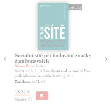
novinka
Sociální sítě při budování značky
Po
zaměstnavatele
Mü
Věd
Vrbová Petra
| Kniha
jed
Věděli jste, že až 59 % kandidátů si udělá názor na firmu
podle informací na sociálních sítích ještě...
Pr
dn
Zasielame do 12 dní
17
18,54 €
19
20,60 €
?