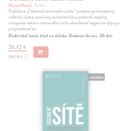
Marciš Matúš
| Kniha
Publikácia „Odolnosť cestovného ruchu“ predstavuje komplexný
vedecký výstup zameraný na teoretické a praktické aspekty
schopnosti sektora cestovného ruchu absorbovať negatívne vplyvy a
prispôsobovať sa…
Dodávateľ nemá titul na sklade. Dodanie do cca. 30 dní.
20,12 €
20,74 €
?
novinka