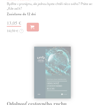
Bydlíte v pronájmu, ale jednou byste chtěli něco svého? Ptáte se:
„Kde začít?
Zasielame do 12 dní
13,05 €
14,50 €
?
Odolnosť cestovného ruchu