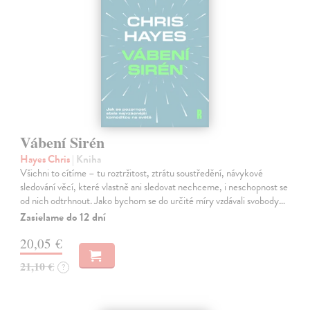
Vábení Sirén
Hayes Chris
| Kniha
Všichni to cítíme – tu roztržitost, ztrátu soustředění, návykové
sledování věcí, které vlastně ani sledovat nechceme, i neschopnost se
od nich odtrhnout. Jako bychom se do určité míry vzdávali svobody…
Zasielame do 12 dní
20,05 €
21,10 €
?