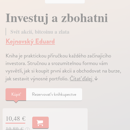
Investuj a zbohatni
Svět akcií, bitcoinu a zlata
Kejnovský Eduard
Kniha je praktickou příručkou každého začínajícího
investora. Stručnou a srozumitelnou formou vám
vysvětlí, jak si koupit první akcii a obchodovat na burze,
jak sestavit výnosné portfolio.
Čítať ďalej
↓
Kúpiť
Rezervovať v kníhkupectve
10,48 €
10,80 €
?