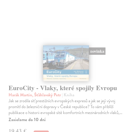
novinka
EuroCity - Vlaky, které spojily Evropu
Harák Martin, Šťáhlavský Petr
| Kniha
Jak se zrodila síť prestižních evropských expresů a jak se její vývoj
promítl do železniční dopravy v České republice? To vám přiblíží
publikace o historii evropské sítě komfortních mezinárodních vlaků,…
Zasielame do 10 dní
19,43 €