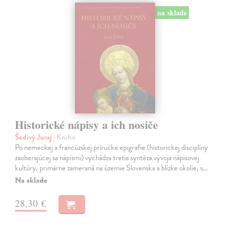
na sklade
Historické nápisy a ich nosiče
Šedivý Juraj
| Kniha
Po nemeckej a francúzskej príručke epigrafie (historickej disciplíny
zaoberajúcej sa nápismi) vychádza tretia syntéza vývoja nápisovej
kultúry, primárne zameraná na územie Slovenska a blízke okolie, s…
Na sklade
28,30 €