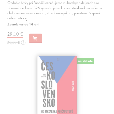
Obdobie bitky pri Moháči označujeme v uhorských dejinách ako
zlomové a rokom 1526 vymedzujeme koniec stredoveku a začiatok
obdobia novoveku v našom, stredoeurópskom, priestore. Napriek
dôležitosti a aj…
Zasielame do 14 dní
29,10 €
30,00 €
?
na sklade