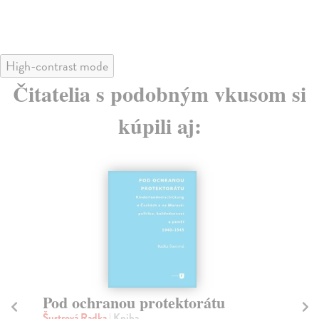
High-contrast mode
Čitatelia s podobným vkusom si
kúpili aj:
Pod ochranou protektorátu
P
Šustrová Radka
| Kniha
Lav