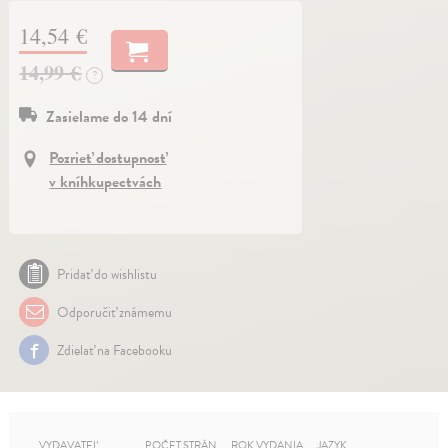
14,54 €
14,99 €
?
Zasielame do 14 dní
Pozrieť dostupnosť
v kníhkupectvách
Pridať do wishlistu
Odporučiť známemu
Zdielať na Facebooku
VYDAVATEĽ
POČET STRÁN
ROK VYDANIA
JAZYK