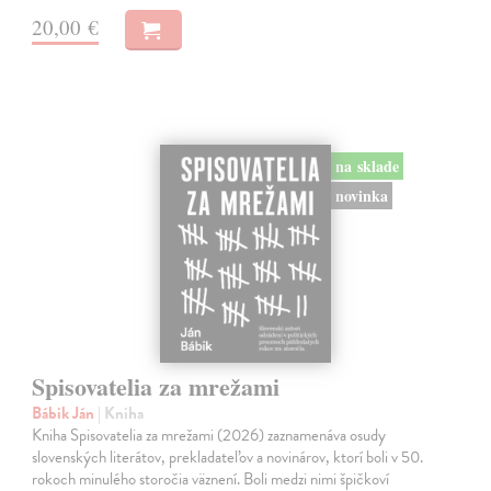
20,00 €
na sklade
novinka
Spisovatelia za mrežami
Bábik Ján
| Kniha
Kniha Spisovatelia za mrežami (2026) zaznamenáva osudy
slovenských literátov, prekladateľov a novinárov, ktorí boli v 50.
rokoch minulého storočia väznení. Boli medzi nimi špičkoví