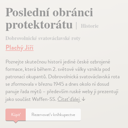
Poslední obránci
protektorátu
Historie
Dobrovolnické svatováclavské roty
Plachý Jiří
Poznejte skutečnou historii jediné české ozbrojené
formace, která během 2. světové války vznikla pod
patronací okupantů. Dobrovolnická svatováclavská rota
se zformovala v březnu 1945 a dnes okolo ní dosud
panuje řada mýtů – především ruské weby ji prezentují
jako součást Waffen-SS.
Čítať ďalej
↓
Kúpiť
Rezervovať v kníhkupectve