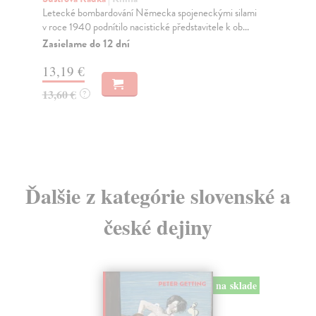
Letecké bombardování Německa spojeneckými silami
Je 
v roce 1940 podnítilo nacistické představitele k ob...
rev
arm
Zasielame do 12 dní
Za
13,19 €
26
13,60 €
?
27
Ďalšie z kategórie slovenské a
české dejiny
na sklade