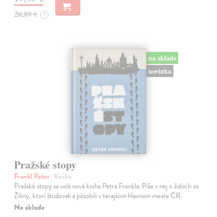
20,89 €
?
na sklade
novinka
Pražské stopy
Frankl Peter
| Kniha
Pražské stopy sa volá nová kniha Petra Frankla. Píše v nej o židoch zo
Žiliny, ktorí študovali a pôsobili v terajšom hlavnom meste ČR.
Na sklade