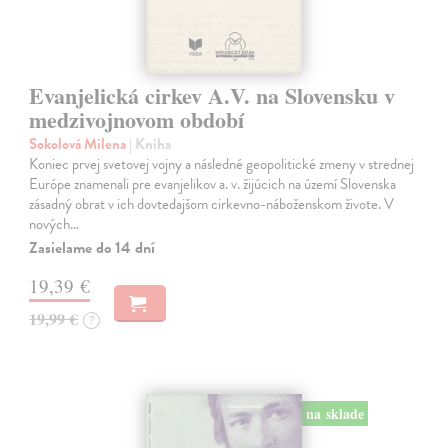
Evanjelická cirkev A.V. na Slovensku v
medzivojnovom období
Sokolová Milena
| Kniha
Koniec prvej svetovej vojny a následné geopolitické zmeny v strednej
Európe znamenali pre evanjelikov a. v. žijúcich na území Slovenska
zásadný obrat v ich dovtedajšom cirkevno-náboženskom živote. V
nových…
Zasielame do 14 dní
19,39 €
19,99 €
?
na sklade