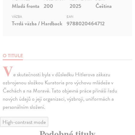
Mladá fronta
200
2025
Čeština
VÄZBA
EAN
Tvrdá väzba / Hardback
9788020464712
O TITULE
V
e skutečnosti byla v důsledku Hitlerova zákazu
ozbrojenou složkou Kuratoria pro výchovu mládeže v
Čechách a na Moravě. Tato objevná práce přináší řadu
nových údajů o její organizaci, výzbroji, uniformách a
personálním složení.
High-contrast mode
Podobné tituly