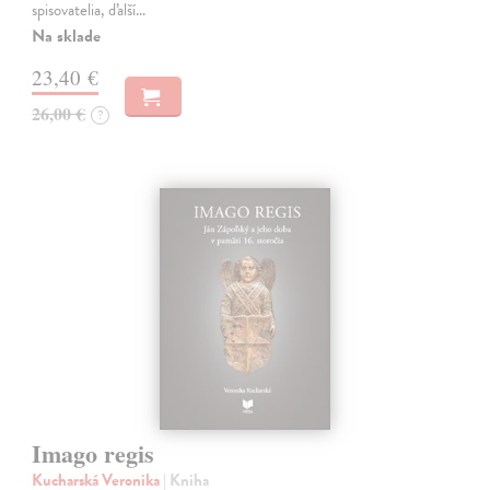
spisovatelia, ďalší…
Na sklade
23,40 €
26,00 €
?
Imago regis
Kucharská Veronika
| Kniha