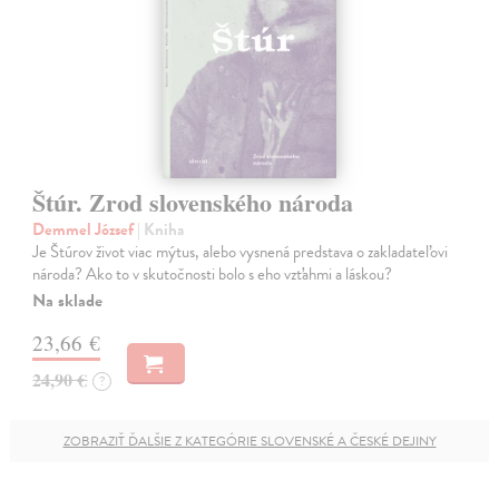
Štúr. Zrod slovenského národa
Demmel József
| Kniha
Je Štúrov život viac mýtus, alebo vysnená predstava o zakladateľovi
národa? Ako to v skutočnosti bolo s eho vzťahmi a láskou?
Na sklade
23,66 €
24,90 €
?
ZOBRAZIŤ ĎALŠIE Z KATEGÓRIE SLOVENSKÉ A ČESKÉ DEJINY