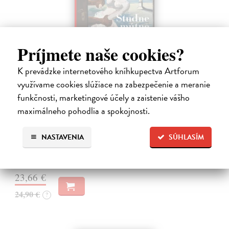
Príjmete naše cookies?
K prevádzke internetového kníhkupectva Artforum
využívame cookies slúžiace na zabezpečenie a meranie
Studne mútne
funkčnosti, marketingové účely a zaistenie vášho
Getting Peter
| Kniha
maximálneho pohodlia a spokojnosti.
Sú ikonickými postavami našej kultúry. Postavili im sochy a
pomenovali po nich ulice, majú svoje nespochybniteľné miesto v
lexikónoch literatúry aj učebniciach, slovenské moderné umenie sa
NASTAVENIA
SÚHLASÍM
bez nich nedá…
Na sklade
23,66 €
24,90 €
?