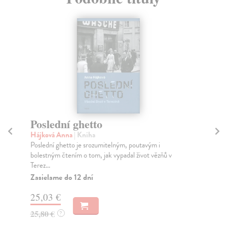
Poslední ghetto
D
a
Hájková Anna
| Kniha
Poslední ghetto je srozumitelným, poutavým i
Ko
bolestným čtením o tom, jak vypadal život vězňů v
Zná
Terez...
čes
Zasielame do 12 dní
Za
25,03 €
13
25,80 €
?
14