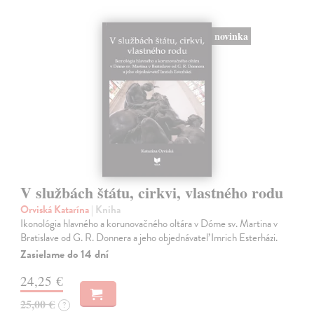
novinka
V službách štátu, cirkvi, vlastného rodu
Orviská Katarína
| Kniha
Ikonológia hlavného a korunovačného oltára v Dóme sv. Martina v
Bratislave od G. R. Donnera a jeho objednávateľ Imrich Esterházi.
Zasielame do 14 dní
24,25 €
25,00 €
?