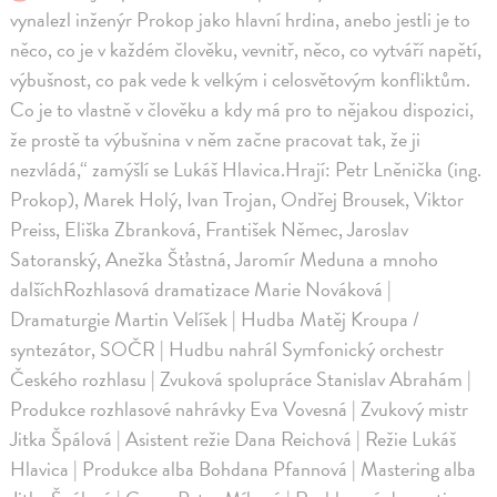
vynalezl inženýr Prokop jako hlavní hrdina, anebo jestli je to
něco, co je v každém člověku, vevnitř, něco, co vytváří napětí,
výbušnost, co pak vede k velkým i celosvětovým konfliktům.
Co je to vlastně v člověku a kdy má pro to nějakou dispozici,
že prostě ta výbušnina v něm začne pracovat tak, že ji
nezvládá,“ zamýšlí se Lukáš Hlavica.Hrají: Petr Lněnička (ing.
Prokop), Marek Holý, Ivan Trojan, Ondřej Brousek, Viktor
Preiss, Eliška Zbranková, František Němec, Jaroslav
Satoranský, Anežka Šťastná, Jaromír Meduna a mnoho
dalšíchRozhlasová dramatizace Marie Nováková |
Dramaturgie Martin Velíšek | Hudba Matěj Kroupa /
syntezátor, SOČR | Hudbu nahrál Symfonický orchestr
Českého rozhlasu | Zvuková spolupráce Stanislav Abrahám |
Produkce rozhlasové nahrávky Eva Vovesná | Zvukový mistr
Jitka Špálová | Asistent režie Dana Reichová | Režie Lukáš
Hlavica | Produkce alba Bohdana Pfannová | Mastering alba