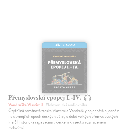
E-AUDIO
Přemyslovská epopej I.-IV.
Vondruška Vlastimil
| Elektronická audiokniha
Čtyřdílná románová freska Vlastimila Vondrušky pojednává o jedné z
nejslavnějších epoch českých dějin, o době velkých přemyslovských
králů.Historická sága začíná v českém knížectví rozvráceném
rodovými…