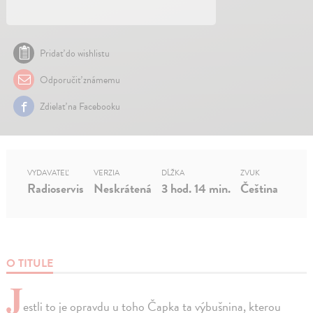
Pridať do wishlistu
Odporučiť známemu
Zdielať na Facebooku
VYDAVATEĽ
VERZIA
DĹŽKA
ZVUK
Radioservis
Neskrátená
3 hod. 14 min.
Čeština
O TITULE
J
estli to je opravdu u toho Čapka ta výbušnina, kterou