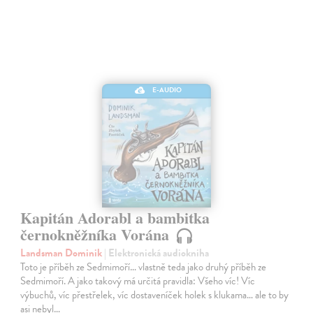
E-AUDIO
Kapitán Adorabl a bambitka
černokněžníka Vorána
Landsman Dominik
| Elektronická audiokniha
Toto je příběh ze Sedmimoří… vlastně teda jako druhý příběh ze
Sedmimoří. A jako takový má určitá pravidla: Všeho víc! Víc
výbuchů, víc přestřelek, víc dostaveníček holek s klukama… ale to by
asi nebyl…