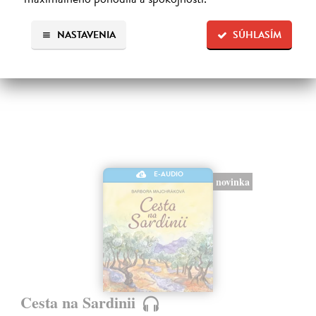
Na stiahnutie ako
MP3
NASTAVENIA
SÚHLASÍM
15,95 €
E-AUDIO
novinka
Cesta na Sardinii