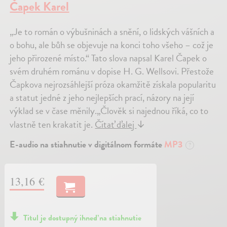
Čapek Karel
„Je to román o výbušninách a snění, o lidských vášních a
o bohu, ale bůh se objevuje na konci toho všeho – což je
jeho přirozené místo.“ Tato slova napsal Karel Čapek o
svém druhém románu v dopise H. G. Wellsovi. Přestože
Čapkova nejrozsáhlejší próza okamžitě získala popularitu
a statut jedné z jeho nejlepších prací, názory na její
výklad se v čase měnily.„Člověk si najednou říká, co to
vlastně ten krakatit je.
Čítať ďalej
↓
E-audio na stiahnutie v digitálnom formáte
MP3
?
13,16 €
Titul je dostupný ihneď na stiahnutie