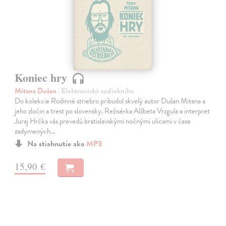
Koniec hry
Mitana Dušan
| Elektronická audiokniha
Do kolekcie Rodinné striebro pribudol skvelý autor Dušan Mitana a
jeho zločin a trest po slovensky. Režisérka Alžbeta Vrzgula a interpret
Juraj Hrčka vás prevedú bratislavskými nočnými ulicami v čase
zadymených…
Na stiahnutie ako
MP3
15,90 €