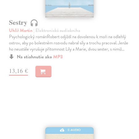
Sestry
Uhlíř Martin
| Elektronická audiokniha
Psychologický románRobert odjíždí na dovolenou k moři na odlehlý
ostrov, aby po bolestném rozvodu nabral síly a trochu pracoval. Jenže
ho neustále vyrušuje přítomnost Lily a Marie, dvou sester, s nimiž…
Na stiahnutie ako
MP3
13,16 €
E-AUDIO