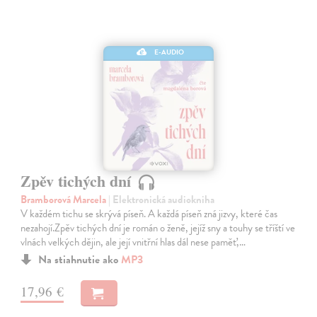
E-AUDIO
Zpěv tichých dní
Bramborová Marcela
| Elektronická audiokniha
V každém tichu se skrývá píseň. A každá píseň zná jizvy, které čas
nezahojí.Zpěv tichých dní je román o ženě, jejíž sny a touhy se tříští ve
vlnách velkých dějin, ale její vnitřní hlas dál nese paměť,…
Na stiahnutie ako
MP3
17,96 €