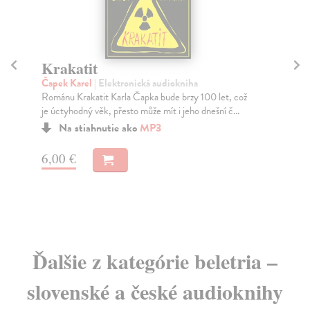
Krakatit
V
Čapek Karel
| Elektronická audiokniha
Ča
Vedle hlavní dějové linky jednoho z nejznámějších
Rud
Čapkových románů, která se věnuje třaskavému
Vin
vynál...
Na stiahnutie ako
MP3
5,
9,16 €
Ďalšie z kategórie beletria –
slovenské a české audioknihy