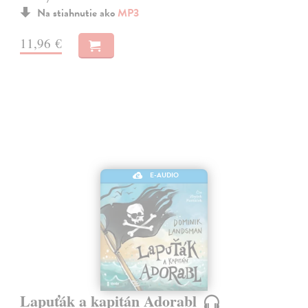
Na stiahnutie ako
MP3
11,96 €
E-AUDIO
Lapuťák a kapitán Adorabl