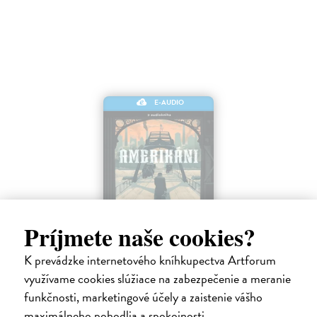
E-AUDIO
Amerikáni
Príjmete naše cookies?
Hudák Tomáš
| Elektronická audiokniha
K prevádzke internetového kníhkupectva Artforum
Niektoré príbehy nám pripomenú, aké drahé môže byť slovo „nový
využívame cookies slúžiace na zabezpečenie a meranie
začiatok“ o ktorý sa v našej najväčšej vysťahovaleckej vlne na prelome
19. a 20. storočia pokúsilo približne 600 000 ľudí. Príbehy
funkčnosti, marketingové účely a zaistenie vášho
vysťahovalectva,…
maximálneho pohodlia a spokojnosti.