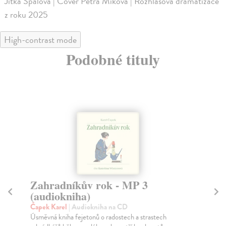
Jitka Špálová | Cover Petra Míková | Rozhlasová dramatizace
z roku 2025
High-contrast mode
Podobné tituly
Válka s mloky - CD MP3
M
(audiokniha)
C
Čapek Karel
| Audiokniha na CD
Ně
Zpočátku jsou Mloci roztomilí, dělníci – levná pracovní
Je 