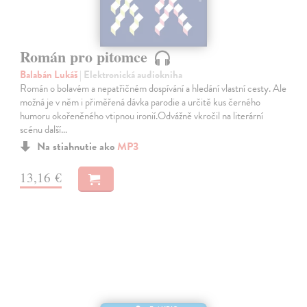
Román pro pitomce
Balabán Lukáš
| Elektronická audiokniha
Román o bolavém a nepatřičném dospívání a hledání vlastní cesty. Ale
možná je v něm i přiměřená dávka parodie a určitě kus černého
humoru okořeněného vtipnou ironií.Odvážně vkročil na literární
scénu další…
Na stiahnutie ako
MP3
13,16 €