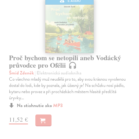
E-AUDIO
Proč bychom se netopili aneb Vodácký
průvodce pro Ofélii
Šmíd Zdeněk
| Elektronická audiokniha
Co všechno mladý muž neudělá pro to, aby svou krásnou vyvolenou
dostal do lodi, kde by poznala, jak úžasný je! Na schůzku nosí pádlo,
kytaru nebo provaz a při procházkách městem hlasitě předčítá
úryvky…
Na stiahnutie ako
MP3
11,52 €