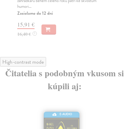
síla, která má za úkol za lidstvo udělat těž...
zku
Zasielame do 12 dní
Za
18,24 €
13
18,80 €
14
?
High-contrast mode
Čitatelia s podobným vkusom si
kúpili aj:
E-AUDIO