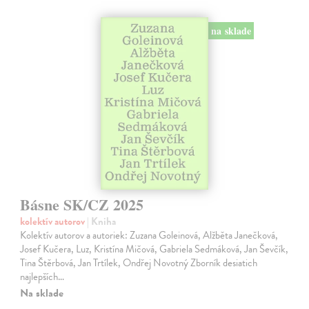
na sklade
Básne SK/CZ 2025
kolektív autorov
| Kniha
Kolektív autorov a autoriek: Zuzana Goleinová, Alžběta Janečková,
Josef Kučera, Luz, Kristína Mičová, Gabriela Sedmáková, Jan Ševčík,
Tina Štěrbová, Jan Trtílek, Ondřej Novotný Zborník desiatich
najlepších…
Na sklade