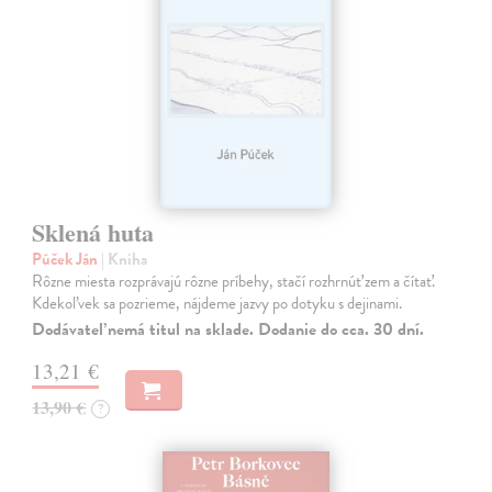
Sklená huta
Púček Ján
| Kniha
Rôzne miesta rozprávajú rôzne príbehy, stačí rozhrnúť zem a čítať.
Kdekoľvek sa pozrieme, nájdeme jazvy po dotyku s dejinami.
Dodávateľ nemá titul na sklade. Dodanie do cca. 30 dní.
13,21 €
13,90 €
?