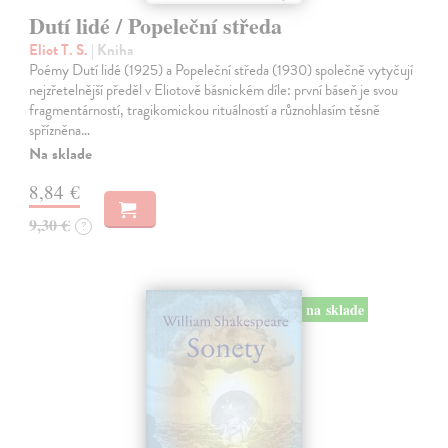
Dutí lidé / Popeleční středa
Eliot T. S.
| Kniha
Poémy Dutí lidé (1925) a Popeleční středa (1930) společně vytyčují
nejzřetelnější předěl v Eliotově básnickém díle: první báseň je svou
fragmentárností, tragikomickou rituálností a různohlasím těsně
spřízněna…
Na sklade
8,84 €
9,30 €
?
na sklade