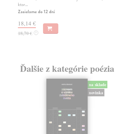
ktor...
Za
Zasielame do 12 dní
10
18,14 €
10
18,70 €
?
Ďalšie z kategórie poézia
na sklade
novinka