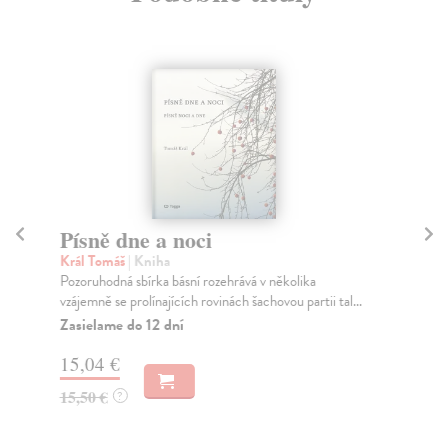
Písně dne a noci
Dí
Král Tomáš
| Kniha
Šik
Pozoruhodná sbírka básní rozehrává v několika
Prv
vzájemně se prolínajících rovinách šachovou partii tal...
bás
sm.
Zasielame do 12 dní
Za
15,04 €
11
15,50 €
?
12