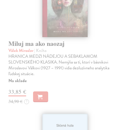
Miluj ma ako naozaj
Válek Miroslav
| Kniha
HRANICA MEDZI NÁDEJOU A SEBAKLAMOM
SLOVENSKÉHO KLASIKA. Nemýlia sa tí, ktorí v básnikovi
Miroslavovi Válkovi (1927 – 1991) vidia deziluzívneho analytika
ľudskej situácie.
Na sklade
33,85 €
34,90 €
?