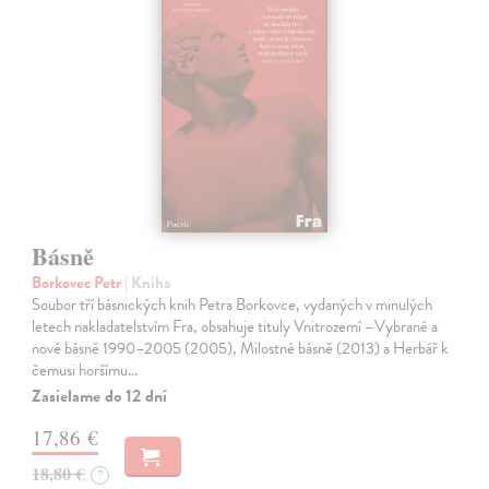
Básně
Borkovec Petr
| Kniha
Soubor tří básnických knih Petra Borkovce, vydaných v minulých
letech nakladatelstvím Fra, obsahuje tituly Vnitrozemí –Vybrané a
nové básně 1990–2005 (2005), Milostné básně (2013) a Herbář k
čemusi horšímu…
Zasielame do 12 dní
17,86 €
18,80 €
?