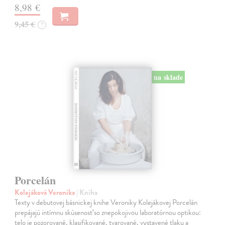
8,98 €
9,45 €
?
na sklade
Porcelán
Kolejáková Veronika
| Kniha
Texty v debutovej básnickej knihe Veroniky Kolejákovej Porcelán
prepájajú intímnu skúsenosť so znepokojivou laboratórnou optikou:
telo je pozorované, klasifikované, tvarované, vystavené tlaku a