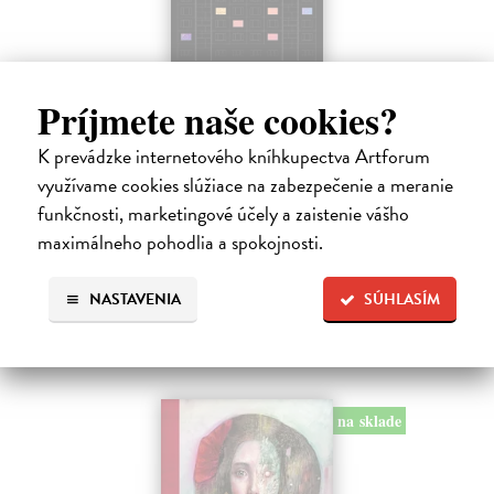
Záznam o vzniku zvláštneho sveta
Príjmete naše cookies?
Ábelová Mirka
| Kniha
Po úspešných a vypredaných básnických zbierkach Striptíz, Na!,
K prevádzke internetového kníhkupectva Artforum
Básničky pre domáce paničky, Večný pocit nedele a Dom, vydáva
využívame cookies slúžiace na zabezpečenie a meranie
slovenská poetka Mirka Ábelová novú básnickú zbierku. Záznam o
vzniku zvláštneho…
funkčnosti, marketingové účely a zaistenie vášho
Na sklade
maximálneho pohodlia a spokojnosti.
14,31 €
NASTAVENIA
SÚHLASÍM
15,90 €
?
na sklade