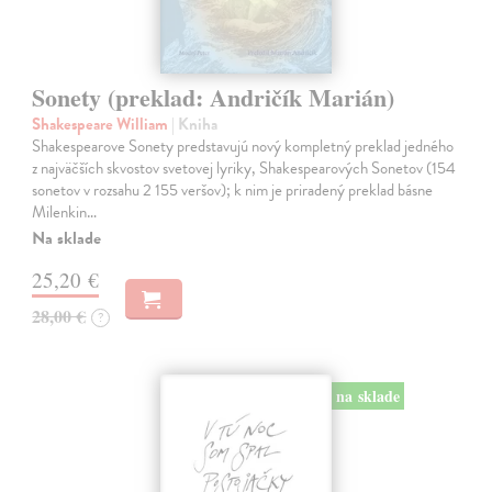
Sonety (preklad: Andričík Marián)
Shakespeare William
| Kniha
Shakespearove Sonety predstavujú nový kompletný preklad jedného
z najväčších skvostov svetovej lyriky, Shakespearových Sonetov (154
sonetov v rozsahu 2 155 veršov); k nim je priradený preklad básne
Milenkin…
Na sklade
25,20 €
28,00 €
?
na sklade