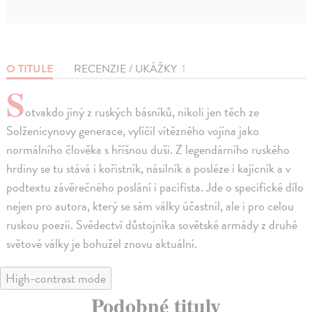
O TITULE
RECENZIE / UKÁŽKY
1
S
otvakdo jiný z ruských básníků, nikoli jen těch ze
Solženicynovy generace, vylíčil vítězného vojína jako
normálního člověka s hříšnou duši. Z legendárního ruského
hrdiny se tu stává i kořistník, násilník a posléze i kajícník a v
podtextu závěrečného poslání i pacifista. Jde o specifické dílo
nejen pro autora, který se sám války účastnil, ale i pro celou
ruskou poezii. Svědectví důstojníka sovětské armády z druhé
světové války je bohužel znovu aktuální.
High-contrast mode
Podobné tituly