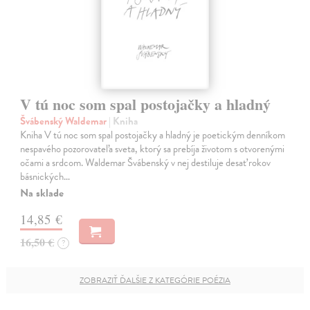
V tú noc som spal postojačky a hladný
Švábenský Waldemar
| Kniha
Kniha V tú noc som spal postojačky a hladný je poetickým denníkom
nespavého pozorovateľa sveta, ktorý sa prebíja životom s otvorenými
očami a srdcom. Waldemar Švábenský v nej destiluje desať rokov
básnických…
Na sklade
14,85 €
16,50 €
?
ZOBRAZIŤ ĎALŠIE Z KATEGÓRIE POÉZIA