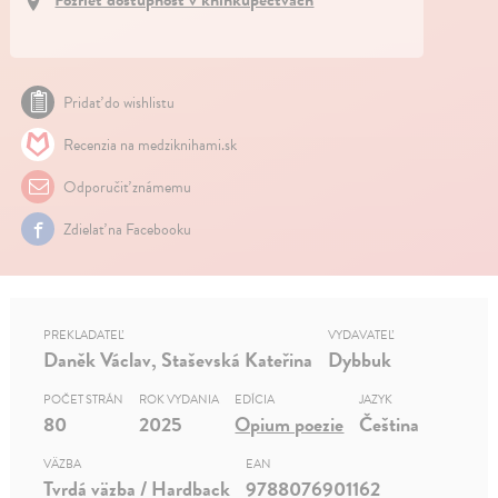
Pridať do wishlistu
Recenzia na medziknihami.sk
Odporučiť známemu
Zdielať na Facebooku
PREKLADATEĽ
VYDAVATEĽ
Daněk Václav, Staševská Kateřina
Dybbuk
POČET STRÁN
ROK VYDANIA
EDÍCIA
JAZYK
80
2025
Opium poezie
Čeština
VÄZBA
EAN
Tvrdá väzba / Hardback
9788076901162