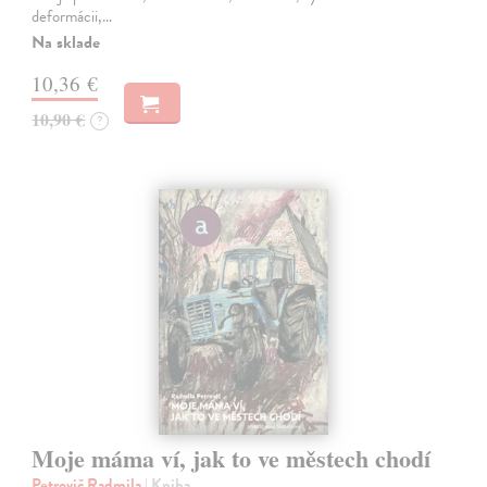
deformácii,…
Na sklade
10,36 €
10,90 €
?
Moje máma ví, jak to ve městech chodí
Petrovič Radmila
| Kniha