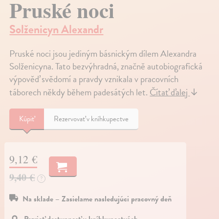
Pruské noci
Solženicyn Alexandr
Pruské noci jsou jediným básnickým dílem Alexandra
Solženicyna. Tato bezvýhradná, značně autobiografická
výpověď svědomí a pravdy vznikala v pracovních
táborech někdy během padesátých let.
Čítať ďalej
↓
Kúpiť
Rezervovať v kníhkupectve
9,12 €
9,40 €
?
Na sklade – Zasielame nasledujúci pracovný deň
Pozrieť dostupnosť v kníhkupectvách