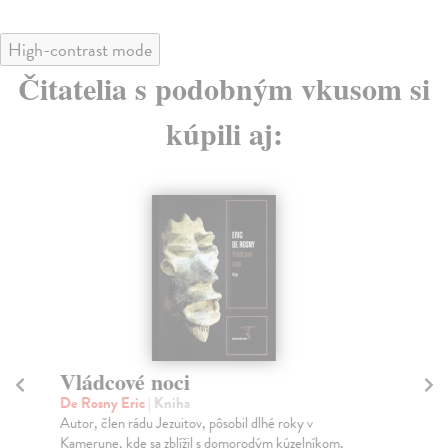
High-contrast mode
Čitatelia s podobným vkusom si
kúpili aj:
Vládcové noci
D
De Rosny Eric
| Kniha
Pa
Autor, člen rádu Jezuitov, pôsobil dlhé roky v
Jes
Kamerune, kde sa zblížil s domorodým kúzelníkom,
jak