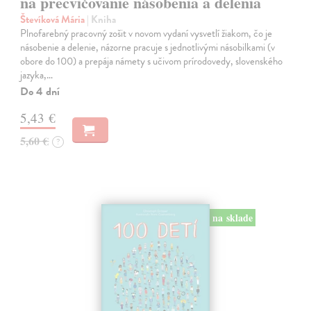
na precvičovanie násobenia a delenia
Števíková Mária
| Kniha
Plnofarebný pracovný zošit v novom vydaní vysvetlí žiakom, čo je
násobenie a delenie, názorne pracuje s jednotlivými násobilkami (v
obore do 100) a prepája námety s učivom prírodovedy, slovenského
jazyka,…
Do 4 dní
5,43 €
5,60 €
?
na sklade