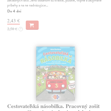
základných škôl. Jeho obsahom sú krátke, pútavé, vtipné a zaujímavé
príbehy a na ne nadväzujúce…
Do 4 dní
2,43 €
2,50 €
?
Cestovateľská násobilka. Pracovný zošit