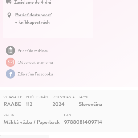
Zasielame do 4 dní
Pozrieť dostupnosť
v kníhkupectvách
Pridať do wishlistu
Odporučiť známemu
Zdielať na Facebooku
VYDAVATEĽ
POČET STRÁN
ROK VYDANIA
JAZYK
RAABE
112
2024
Slovenčina
VÄZBA
EAN
Mäkká väzba / Paperback
9788081409714