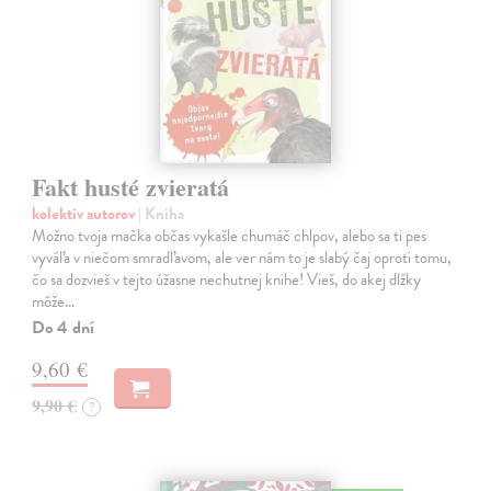
Fakt husté zvieratá
kolektív autorov
| Kniha
Možno tvoja mačka občas vykašle chumáč chlpov, alebo sa ti pes
vyváľa v niečom smradľavom, ale ver nám to je slabý čaj oproti tomu,
čo sa dozvieš v tejto úžasne nechutnej knihe! Vieš, do akej dlžky
môže…
Do 4 dní
9,60 €
9,90 €
?