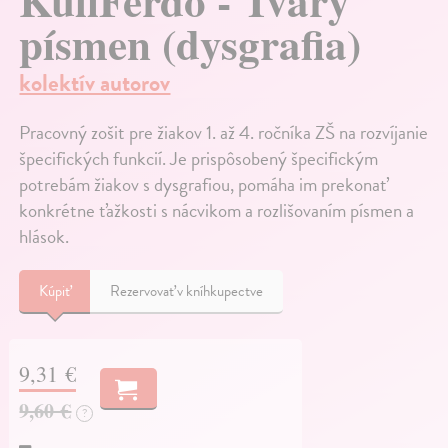
KuliFerdo - Tvary
písmen (dysgrafia)
kolektív autorov
Pracovný zošit pre žiakov 1. až 4. ročníka ZŠ na rozvíjanie
špecifických funkcií. Je prispôsobený špecifickým
potrebám žiakov s dysgrafiou, pomáha im prekonať
konkrétne ťažkosti s nácvikom a rozlišovaním písmen a
hlások.
Kúpiť
Rezervovať v kníhkupectve
9,31 €
9,60 €
?