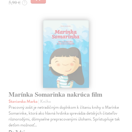
5,90 €
?
Marínka Somarinka nakrúca film
Staviarska Marka
| Kniha
Pracovný zošit je netradičným doplnkom k čítaniu knihy o Marínke
Somarinke, ktorá ako hlavná hrdinka sprevádza detských čitateľov
rôznorodými, dômyselne prepracovanými úlohami. Sprístupňuje tak
deťom možnosť…
Do 3 dní