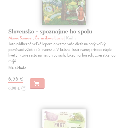
Slovensko - spoznajme ho spolu
Marec Samuel, Čermáková Lucia
| Kniha
Toto nádherné veľké leporelo vezme vaše dieťa na prvý veľký
poznávací výlet po Slovensku. V krásne ilustrovanej prírode nájde
kvety, ktoré rastú na našich poliach, lúkach či horách, zvieratká, čo
majú…
Na sklade
6,56 €
6,90 €
?