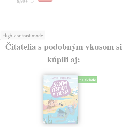
9,31 €
9,
9,60 €
?
High-contrast mode
Čitatelia s podobným vkusom si
kúpili aj: