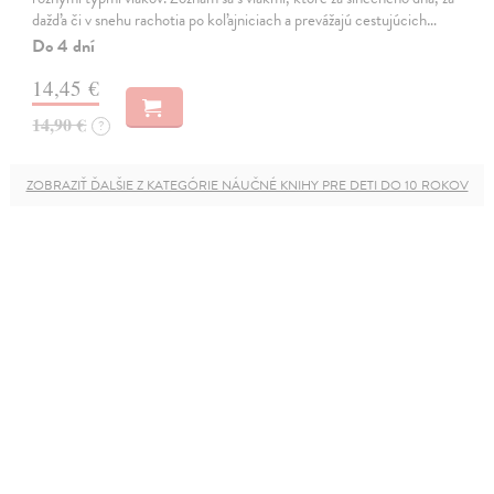
dažďa či v snehu rachotia po koľajniciach a prevážajú cestujúcich…
Do 4 dní
14,45 €
14,90 €
?
ZOBRAZIŤ ĎALŠIE Z KATEGÓRIE NÁUČNÉ KNIHY PRE DETI DO 10 ROKOV