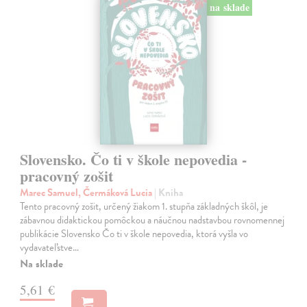
na sklade
Slovensko. Čo ti v škole nepovedia -
pracovný zošit
Marec Samuel, Čermáková Lucia
| Kniha
Tento pracovný zošit, určený žiakom 1. stupňa základných škôl, je
zábavnou didaktickou pomôckou a náučnou nadstavbou rovnomennej
publikácie Slovensko Čo ti v škole nepovedia, ktorá vyšla vo
vydavateľstve…
Na sklade
5,61 €