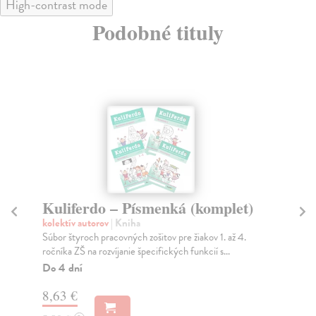
High-contrast mode
Podobné tituly
KuliFerdo - Matematika ,
Ku
geometria (dyskalkúlia)
p
kolektív autorov
| Kniha
kol
V pracovnom zošite KULIFERDO – Matematika,
Pra
geometria pre žiakov 1. až 4. ročníka ZŠ nájdete
do 
inšpirác...
Na
Do 4 dní
9,