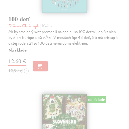
100 detí
Drösser Christoph
| Kniha
Ak by sme celý svet premenili na dedinu so 100 deťmi, len 6 z nich
by žilo v Európe a 56 v Ázii. V mestách žije 48 detí, 85 má prístup k
čistej vode a 21 zo 100 detí nemá doma elektrinu.
Na sklade
12,60 €
12,99 €
?
na sklade