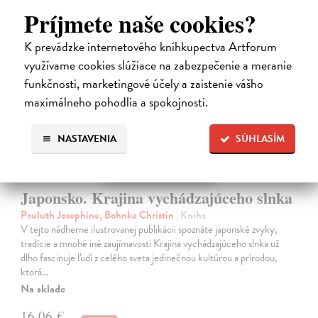
Príjmete naše cookies?
K prevádzke internetového kníhkupectva Artforum
na sklade
využívame cookies slúžiace na zabezpečenie a meranie
funkčnosti, marketingové účely a zaistenie vášho
maximálneho pohodlia a spokojnosti.
NASTAVENIA
SÚHLASÍM
Japonsko. Krajina vychádzajúceho slnka
Pauluth Josephine, Bohnke Christin
| Kniha
V tejto nádherne ilustrovanej publikácii spoznáte japonské zvyky,
tradície a mnohé iné zaujímavosti Krajina vychádzajúceho slnka už
dlho fascinuje ľudí z celého sveta jedinečnou kultúrou a prírodou,
ktorá…
Na sklade
16,06 €