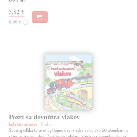
5,82 €
6,00 €
?
Pozri sa dovnútra vlakov
kolektív autorov
| Kniha
Spoznaj vďaka tejto encyklopedickej knižke s viac ako 60 okienkami s
rôznymi typmi vlakov. Zoznám sa s vlakmi, ktoré za slnečného dňa, za