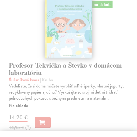
na sklade
Profesor Tekvička a Števko v domácom
laboratóriu
Šušaníková Ivana
| Kniha
Vedeli ste, že si doma môžete vyrobiť soľné šperky, vlastné jogurty,
recyklovaný papier aj dúhu? Vyskúšajte so svojimi deťmi tridsať
jednoduchých pokusov s bežnými predmetmi a materiálmi.
Na sklade
14,20 €
14,95 €
?