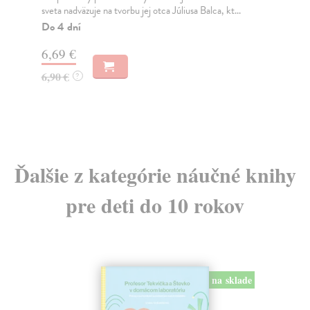
sveta nadväzuje na tvorbu jej otca Júliusa Balca, kt...
kni
Do 4 dní
Do
6,69 €
6,
6,90 €
6,
?
Ďalšie z kategórie náučné knihy
pre deti do 10 rokov
na sklade