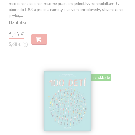
násobenie a delenie, názorne pracuje s jednotlivými násobilkami (v
obore do 100) a prepája námety s učivom prírodovedy, slovenského
jazyka,…
Do 4 dní
5,43 €
5,60 €
?
na sklade