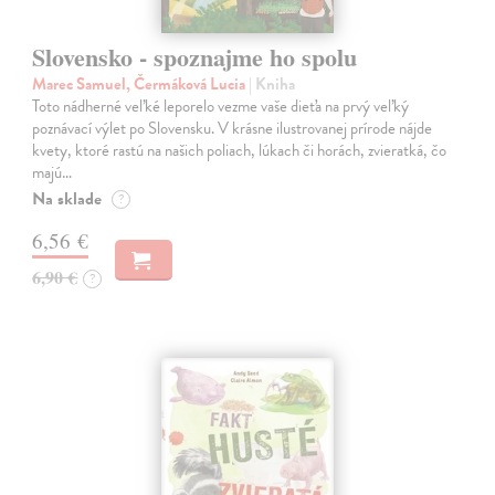
Slovensko - spoznajme ho spolu
Marec Samuel, Čermáková Lucia
| Kniha
Toto nádherné veľké leporelo vezme vaše dieťa na prvý veľký
poznávací výlet po Slovensku. V krásne ilustrovanej prírode nájde
kvety, ktoré rastú na našich poliach, lúkach či horách, zvieratká, čo
majú…
Na sklade
?
6,56 €
6,90 €
?