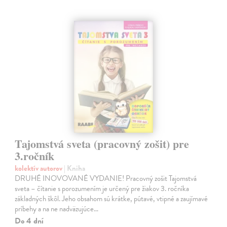
Tajomstvá sveta (pracovný zošit) pre
3.ročník
kolektív autorov
| Kniha
DRUHÉ INOVOVANÉ VYDANIE! Pracovný zošit Tajomstvá
sveta – čítanie s porozumením je určený pre žiakov 3. ročníka
základných škôl. Jeho obsahom sú krátke, pútavé, vtipné a zaujímavé
príbehy a na ne nadväzujúce…
Do 4 dní