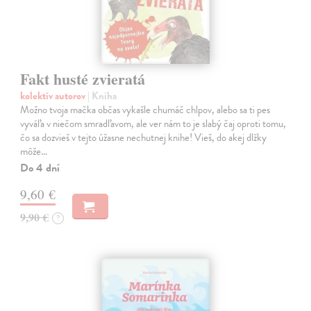
Fakt husté zvieratá
kolektív autorov
| Kniha
Možno tvoja mačka občas vykašle chumáč chlpov, alebo sa ti pes
vyváľa v niečom smradľavom, ale ver nám to je slabý čaj oproti tomu,
čo sa dozvieš v tejto úžasne nechutnej knihe! Vieš, do akej dlžky
môže…
Do 4 dní
9,60 €
9,90 €
?