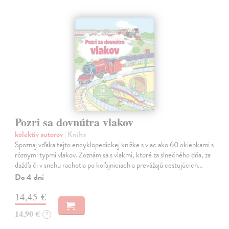
Pozri sa dovnútra vlakov
kolektív autorov
| Kniha
Spoznaj vďaka tejto encyklopedickej knižke s viac ako 60 okienkami s
rôznymi typmi vlakov. Zoznám sa s vlakmi, ktoré za slnečného dňa, za
dažďa či v snehu rachotia po koľajniciach a prevážajú cestujúcich…
Do 4 dní
14,45 €
14,90 €
?