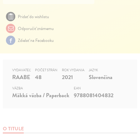
Pridať do wishlistu
Odporučiť známemu
Zdielať na Facebooku
VYDAVATEĽ
POČET STRÁN
ROK VYDANIA
JAZYK
RAABE
48
2021
Slovenčina
VÄZBA
EAN
Mäkká väzba / Paperback
9788081404832
O TITULE