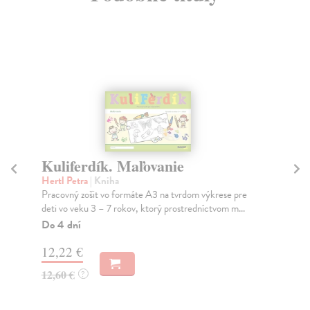
Moje prvé aktivity na tablete 5+
kolektív autorov
| Kniha
 pre
Zábava nikdy nekončí – hurá na interaktívne učenie!
m...
Vezmite si svoj čarovný tablet všade so sebou! P...
Zasielame do 10 dní
14,54 €
14,99 €
?