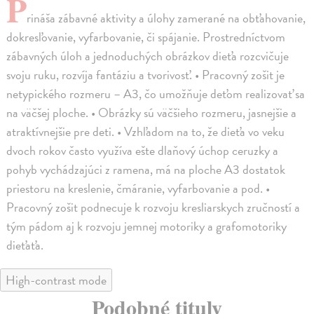
P
rináša zábavné aktivity a úlohy zamerané na obťahovanie,
dokresľovanie, vyfarbovanie, či spájanie. Prostredníctvom
zábavných úloh a jednoduchých obrázkov dieťa rozcvičuje
svoju ruku, rozvíja fantáziu a tvorivosť. • Pracovný zošit je
netypického rozmeru – A3, čo umožňuje deťom realizovať sa
na väčšej ploche. • Obrázky sú väčšieho rozmeru, jasnejšie a
atraktívnejšie pre deti. • Vzhľadom na to, že dieťa vo veku
dvoch rokov často využíva ešte dlaňový úchop ceruzky a
pohyb vychádzajúci z ramena, má na ploche A3 dostatok
priestoru na kreslenie, čmáranie, vyfarbovanie a pod. •
Pracovný zošit podnecuje k rozvoju kresliarskych zručností a
tým pádom aj k rozvoju jemnej motoriky a grafomotoriky
dieťaťa.
High-contrast mode
Podobné tituly