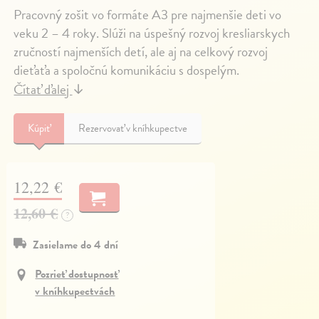
Pracovný zošit vo formáte A3 pre najmenšie deti vo
veku 2 – 4 roky. Slúži na úspešný rozvoj kresliarskych
zručností najmenších detí, ale aj na celkový rozvoj
dieťaťa a spoločnú komunikáciu s dospelým.
Čítať ďalej
↓
Kúpiť
Rezervovať v kníhkupectve
12,22 €
12,60 €
?
Zasielame do 4 dní
Pozrieť dostupnosť
v kníhkupectvách