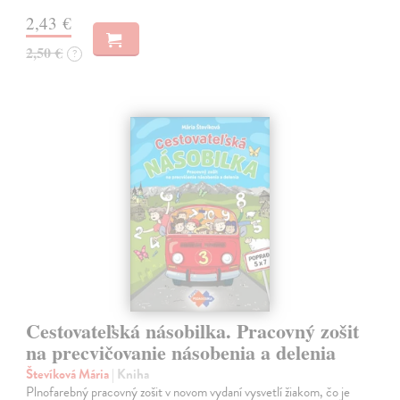
2,43 €
2,50 €
?
Cestovateľská násobilka. Pracovný zošit
na precvičovanie násobenia a delenia
Števíková Mária
| Kniha
Plnofarebný pracovný zošit v novom vydaní vysvetlí žiakom, čo je