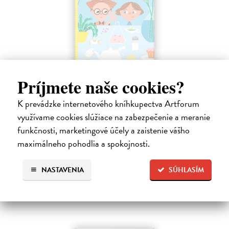
Profesor Tekvička a Števko v domácom
Príjmete naše cookies?
laboratóriu
K prevádzke internetového kníhkupectva Artforum
Šušaníková Ivana
| Kniha
Vedeli ste, že si doma môžete vyrobiť soľné šperky, vlastné jogurty,
využívame cookies slúžiace na zabezpečenie a meranie
recyklovaný papier aj dúhu? Vyskúšajte so svojimi deťmi tridsať
funkčnosti, marketingové účely a zaistenie vášho
jednoduchých pokusov s bežnými predmetmi a materiálmi.
maximálneho pohodlia a spokojnosti.
Na sklade
?
14,20 €
NASTAVENIA
SÚHLASÍM
14,95 €
?