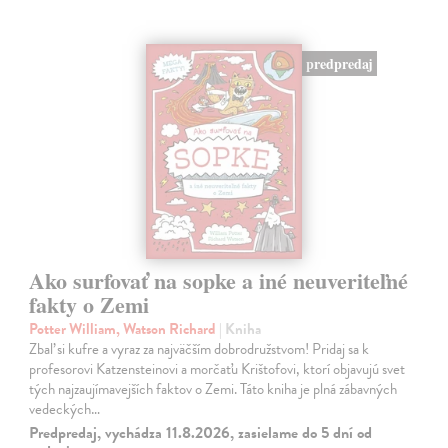
predpredaj
Ako surfovať na sopke a iné neuveriteľné
fakty o Zemi
Potter William, Watson Richard
| Kniha
Zbaľ si kufre a vyraz za najväčším dobrodružstvom! Pridaj sa k
profesorovi Katzensteinovi a morčaťu Krištofovi, ktorí objavujú svet
tých najzaujímavejších faktov o Zemi. Táto kniha je plná zábavných
vedeckých…
Predpredaj, vychádza 11.8.2026, zasielame do 5 dní od