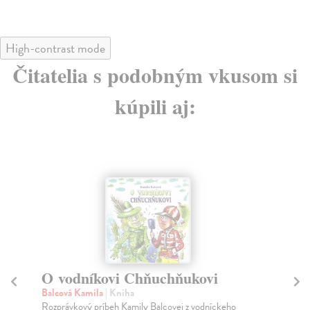
High-contrast mode
Čitatelia s podobným vkusom si
kúpili aj:
O vodníkovi Chňuchňukovi
P
Balcová Kamila
| Kniha
Wi
Rozprávkový príbeh Kamily Balcovej z vodníckeho
Opä