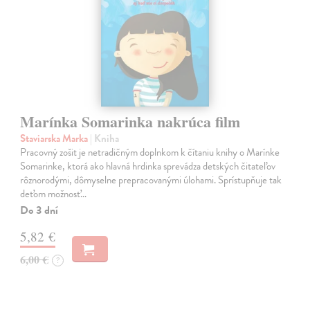
Marínka Somarinka nakrúca film
Staviarska Marka
| Kniha
Pracovný zošit je netradičným doplnkom k čítaniu knihy o Marínke
Somarinke, ktorá ako hlavná hrdinka sprevádza detských čitateľov
rôznorodými, dômyselne prepracovanými úlohami. Sprístupňuje tak
deťom možnosť…
Do 3 dní
5,82 €
6,00 €
?