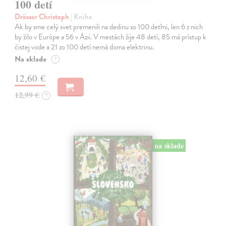
100 detí
Drösser Christoph
| Kniha
Ak by sme celý svet premenili na dedinu so 100 deťmi, len 6 z nich
by žilo v Európe a 56 v Ázii. V mestách žije 48 detí, 85 má prístup k
čistej vode a 21 zo 100 detí nemá doma elektrinu.
Na sklade
?
12,60 €
12,99 €
?
na sklade