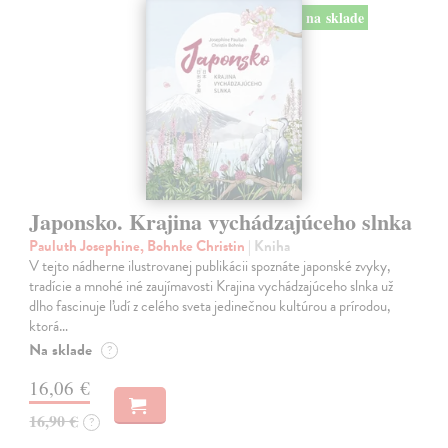
na sklade
Japonsko. Krajina vychádzajúceho slnka
Pauluth Josephine, Bohnke Christin
| Kniha
V tejto nádherne ilustrovanej publikácii spoznáte japonské zvyky,
tradície a mnohé iné zaujímavosti Krajina vychádzajúceho slnka už
dlho fascinuje ľudí z celého sveta jedinečnou kultúrou a prírodou,
ktorá…
Na sklade
?
16,06 €
16,90 €
?