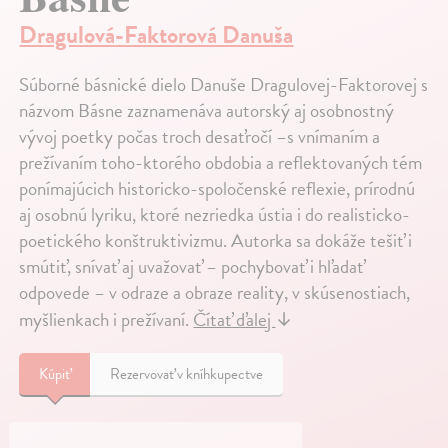
Dragulová-Faktorová Danuša
Súborné básnické dielo Danuše Dragulovej-Faktorovej s
názvom Básne zaznamenáva autorský aj osobnostný
vývoj poetky počas troch desaťročí –s vnímaním a
prežívaním toho-ktorého obdobia a reflektovaných tém
ponímajúcich historicko-spoločenské reflexie, prírodnú
aj osobnú lyriku, ktoré nezriedka ústia i do realisticko-
poetického konštruktivizmu. Autorka sa dokáže tešiť i
smútiť, snívať aj uvažovať – pochybovať i hľadať
odpovede – v odraze a obraze reality, v skúsenostiach,
myšlienkach i prežívaní.
Čítať ďalej
↓
Kúpiť
Rezervovať v kníhkupectve