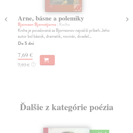
Arne, básne a polemiky
Tv
z
Bjornson Bjornstjerne
| Kniha
Kniha je považovaná za Bjornsonov najväčší príbeh. Jeho
Za
autor bol básnik, dramatik, novinár, divadel...
Výz
výs
Do 5 dní
...
7,69 €
Za
7,93 €
?
11
11
Ďalšie z kategórie poézia