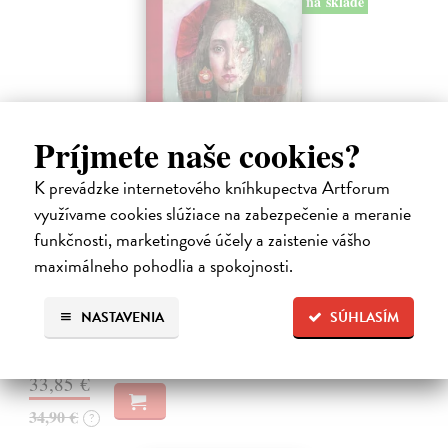
na sklade
Príjmete naše cookies?
K prevádzke internetového kníhkupectva Artforum
využívame cookies slúžiace na zabezpečenie a meranie
Miluj ma ako naozaj
funkčnosti, marketingové účely a zaistenie vášho
Válek Miroslav
| Kniha
HRANICA MEDZI NÁDEJOU A SEBAKLAMOM
maximálneho pohodlia a spokojnosti.
SLOVENSKÉHO KLASIKA. Nemýlia sa tí, ktorí v básnikovi
Miroslavovi Válkovi (1927 – 1991) vidia deziluzívneho analytika
NASTAVENIA
SÚHLASÍM
ľudskej situácie.
Na sklade
?
33,85 €
34,90 €
?