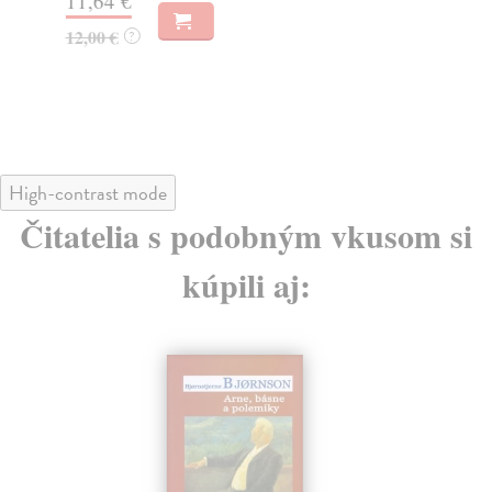
11,64 €
19
12,00 €
20
?
High-contrast mode
Čitatelia s podobným vkusom si
kúpili aj: