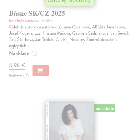
Básne SK/CZ 2025
kolektív autorov
| Kniha
Kolektív autorov a autoriek: Zuzana Goleinová, Alžběta Janečková,
Josef Kučera, Luz, Kristína Mičová, Gabriela Sedmáková, Jan Ševčík,
Tina Štěrbová, Jan Trtílek, Ondřej Novotný Zborník desiatich
najlepších…
Na sklade
?
8,98 €
9,45 €
?
na sklade