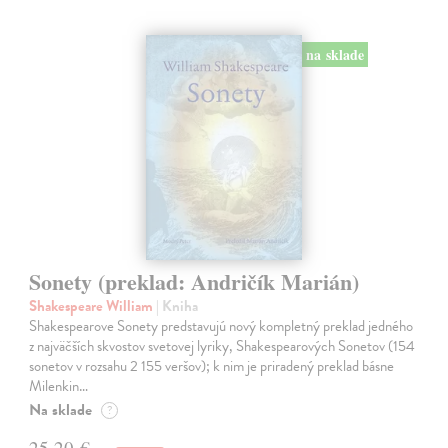
na sklade
Sonety (preklad: Andričík Marián)
Shakespeare William
| Kniha
Shakespearove Sonety predstavujú nový kompletný preklad jedného
z najväčších skvostov svetovej lyriky, Shakespearových Sonetov (154
sonetov v rozsahu 2 155 veršov); k nim je priradený preklad básne
Milenkin…
Na sklade
?
25,20 €