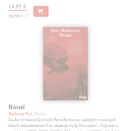
14,85 €
16,50 €
?
Básně
Borkovec Petr
| Kniha
Soubor tří básnických knih Petra Borkovce, vydaných v minulých
letech nakladatelstvím Fra, obsahuje tituly Vnitrozemí –Vybrané a