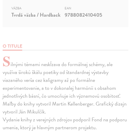
VÄZBA
EAN
Tvrdá väzba / Hardback
9788082410405
O TITULE
S
ilnými témami neskĺzava do formálnej schémy, ale
využíva širokú škálu poetiky od štandardnej výstavby
viazaného verša cez kaligramy až po formálne
experimentovanie, a to v dokonalej harmónii s obsahom
jednotlivých básní, čo umocňuje ich významovú osobitosť.
Maľby do knihy vytvoril Martin Kellenberger. Grafický dizajn
vytvoril Ján Mikulčík.
Vydanie knihy z verejných zdrojov podporil Fond na podporu
umenia, ktorý je hlavným partnerom projektu.