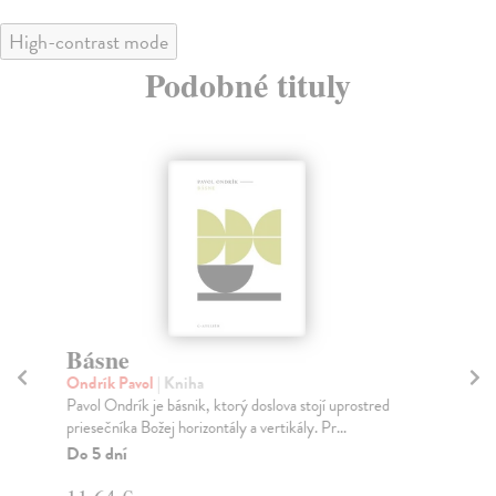
High-contrast mode
Podobné tituly
Básne
Bá
Ondrík Pavol
| Kniha
Buz
Pavol Ondrík je básnik, ktorý doslova stojí uprostred
Buz
priesečníka Božej horizontály a vertikály. Pr...
rok
Do 5 dní
Na