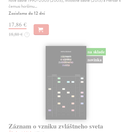
nové básně 1990–2005 (2005), Milostné básně (2013) a Herbář k
čemusi horšímu…
Zasielame do 12 dní
17,86 €
18,80 €
?
na sklade
novinka
Záznam o vzniku zvláštneho sveta