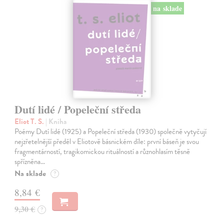
na sklade
Dutí lidé / Popeleční středa
Eliot T. S.
| Kniha
Poémy Dutí lidé (1925) a Popeleční středa (1930) společně vytyčují
nejzřetelnější předěl v Eliotově básnickém díle: první báseň je svou
fragmentárností, tragikomickou rituálností a různohlasím těsně
spřízněna…
Na sklade
?
8,84 €
9,30 €
?