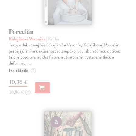
Porcelán
Kolejáková Veronika
| Kniha
Texty v debutovej básnickej knihe Veroniky Kolejákovej Porcelán
prepájajú intímnu skúsenosť so znepokojivou laboratórnou optikou:
telo je pozorované, klasifikované, tvarované, vystavené tlaku a
deformácii,…
Na sklade
?
10,36 €
10,90 €
?