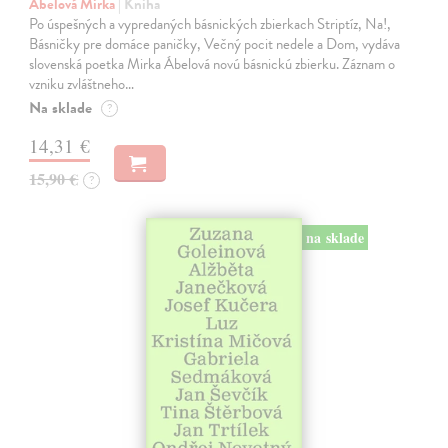
Ábelová Mirka
| Kniha
Po úspešných a vypredaných básnických zbierkach Striptíz, Na!,
Básničky pre domáce paničky, Večný pocit nedele a Dom, vydáva
slovenská poetka Mirka Ábelová novú básnickú zbierku. Záznam o
vzniku zvláštneho…
Na sklade
?
14,31 €
15,90 €
?
na sklade