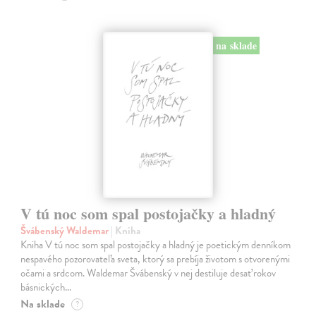
na sklade
V tú noc som spal postojačky a hladný
Švábenský Waldemar
| Kniha
Kniha V tú noc som spal postojačky a hladný je poetickým denníkom
nespavého pozorovateľa sveta, ktorý sa prebíja životom s otvorenými
očami a srdcom. Waldemar Švábenský v nej destiluje desať rokov
básnických…
Na sklade
?