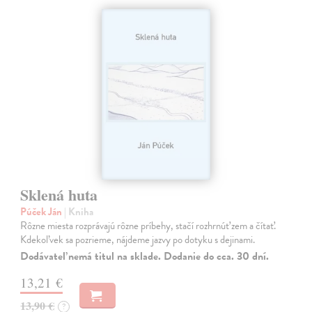
Sklená huta
Púček Ján
| Kniha
Rôzne miesta rozprávajú rôzne príbehy, stačí rozhrnúť zem a čítať.
Kdekoľvek sa pozrieme, nájdeme jazvy po dotyku s dejinami.
Dodávateľ nemá titul na sklade. Dodanie do cca. 30 dní.
13,21 €
13,90 €
?