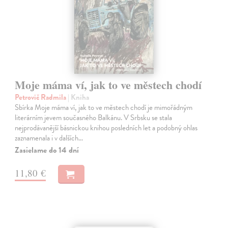
Moje máma ví, jak to ve městech chodí
Petrovič Radmila
| Kniha
Sbírka Moje máma ví, jak to ve městech chodí je mimořádným
literárním jevem současného Balkánu. V Srbsku se stala
nejprodávanější básnickou knihou posledních let a podobný ohlas
zaznamenala i v dalších…
Zasielame do 14 dní
11,80 €