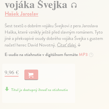
vojáka Švejka
Hašek Jaroslav
Šest textů o dobrém vojáku Švejkovi z pera Jaroslava
Haška, které vznikly ještě před slavným románem. Tyto
jiné a překvapivé osudy dobrého vojáka Švejka s gustem
načetl herec David Novotný.
Čítať ďalej
↓
E-audio na stiahnutie v digitálnom formáte
MP3
?
9,96 €
Titul je dostupný ihneď na stiahnutie