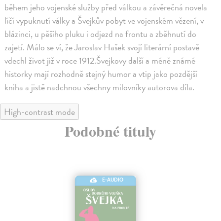
během jeho vojenské služby před válkou a závěrečná novela
líčí vypuknutí války a Švejkův pobyt ve vojenském vězení, v
blázinci, u pěšího pluku i odjezd na frontu a zběhnutí do
zajetí. Málo se ví, že Jaroslav Hašek svojí literární postavě
vdechl život již v roce 1912.Švejkovy další a méně známé
historky mají rozhodně stejný humor a vtip jako pozdější
kniha a jistě nadchnou všechny milovníky autorova díla.
High-contrast mode
Podobné tituly
E-AUDIO