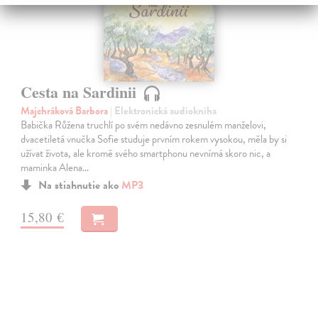
Cesta na Sardinii
Majchráková Barbora
| Elektronická audiokniha
Babička Růžena truchlí po svém nedávno zesnulém manželovi,
dvacetiletá vnučka Sofie studuje prvním rokem vysokou, měla by si
užívat života, ale kromě svého smartphonu nevnímá skoro nic, a
maminka Alena…
Na stiahnutie ako
MP3
15,80 €