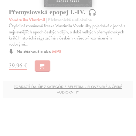
Přemyslovská epopej I.-IV.
Vondruška Vlastimil
| Elektronická audiokniha
Čtyřdílná románová freska Vlastimila Vondrušky pojednává o jedné z
nejslavnějších epoch českých dějin, o době velkých přemyslovských
králů.Historická sága začíná v českém knížectví rozvráceném
rodovými…
Na stiahnutie ako
MP3
39,96 €
ZOBRAZIŤ ĎALŠIE Z KATEGÓRIE BELETRIA – SLOVENSKÉ A ČESKÉ
AUDIOKNIHY