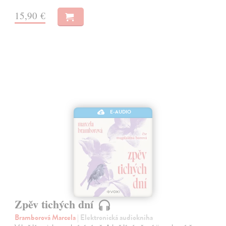
15,90 €
E-AUDIO
Zpěv tichých dní
Bramborová Marcela
| Elektronická audiokniha