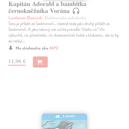
Kapitán Adorabl a bambitka
černokněžníka Vorána
Landsman Dominik
| Elektronická audiokniha
Toto je příběh ze Sedmimoří… vlastně teda jako druhý příběh ze
Sedmimoří. A jako takový má určitá pravidla: Všeho víc! Víc
výbuchů, víc přestřelek, víc dostaveníček holek s klukama… ale to by
asi nebyl…
Na stiahnutie ako
MP3
11,96 €
E-AUDIO