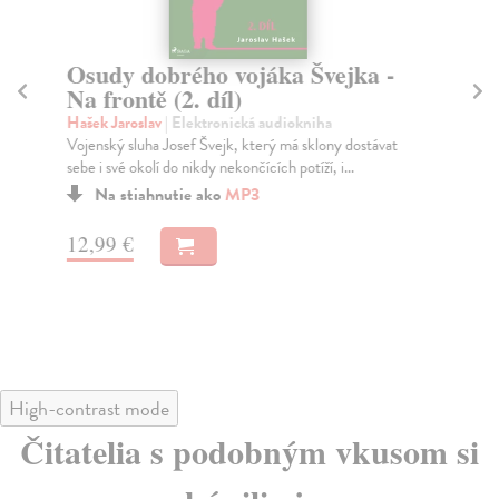
Osudy dobrého vojáka Švejka -
O
Na frontě (2. díl)
Sl
Hašek Jaroslav
| Elektronická audiokniha
Haš
Vojenský sluha Josef Švejk, který má sklony dostávat
Tvá
sebe i své okolí do nikdy nekončících potíží, i...
nap
Na stiahnutie ako
MP3
12,99 €
13
High-contrast mode
Čitatelia s podobným vkusom si