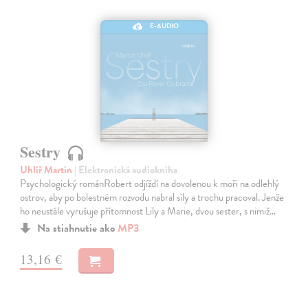
E-AUDIO
Sestry
Uhlíř Martin
| Elektronická audiokniha
Psychologický románRobert odjíždí na dovolenou k moři na odlehlý
ostrov, aby po bolestném rozvodu nabral síly a trochu pracoval. Jenže
ho neustále vyrušuje přítomnost Lily a Marie, dvou sester, s nimiž…
Na stiahnutie ako
MP3
13,16 €