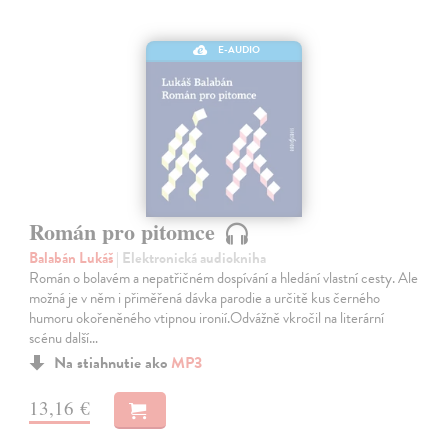
E-AUDIO
Román pro pitomce
Balabán Lukáš
| Elektronická audiokniha
Román o bolavém a nepatřičném dospívání a hledání vlastní cesty. Ale
možná je v něm i přiměřená dávka parodie a určitě kus černého
humoru okořeněného vtipnou ironií.Odvážně vkročil na literární
scénu další…
Na stiahnutie ako
MP3
13,16 €