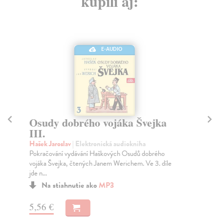
kúpili aj:
E-AUDIO
Osudy dobrého vojáka Švejka
O
III.
IV
Hašek Jaroslav
| Elektronická audiokniha
Haš
Pokračování vydávání Haškových Osudů dobrého
Pok
vojáka Švejka, čtených Janem Werichem. Ve 3. díle
voj
jde n...
ko..
Na stiahnutie ako
MP3
5,56 €
5,