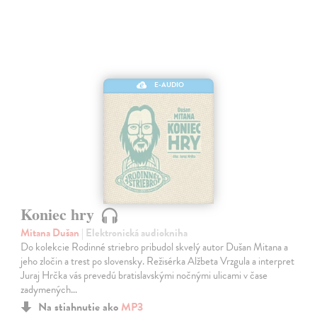
E-AUDIO
Koniec hry
Mitana Dušan
| Elektronická audiokniha
Do kolekcie Rodinné striebro pribudol skvelý autor Dušan Mitana a
jeho zločin a trest po slovensky. Režisérka Alžbeta Vrzgula a interpret
Juraj Hrčka vás prevedú bratislavskými nočnými ulicami v čase
zadymených…
Na stiahnutie ako
MP3