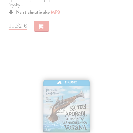
úryvky…
Na stiahnutie ako
MP3
11,52 €
E-AUDIO