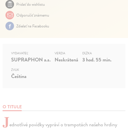
Pridať do wishlistu
Odporučiť známemu
Zdielať na Facebooku
VYDAVATEĽ
VERZIA
DĹŽKA
SUPRAPHON a.s.
Neskrátená
3 hod. 55 min.
ZVUK
Čeština
O TITULE
J
ednotlivé povídky vypráví o trampotách našeho hrdiny