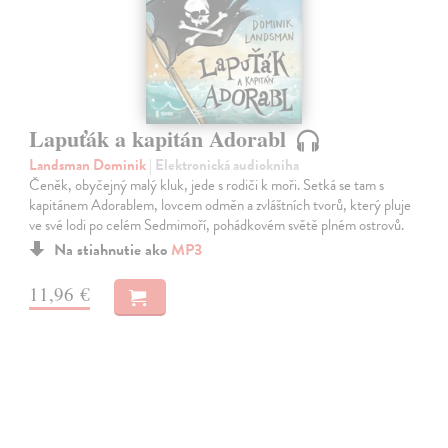
Lapuťák a kapitán Adorabl
Landsman Dominik
| Elektronická audiokniha
Čeněk, obyčejný malý kluk, jede s rodiči k moři. Setká se tam s
kapitánem Adorablem, lovcem odměn a zvláštních tvorů, který pluje
ve své lodi po celém Sedmimoří, pohádkovém světě plném ostrovů.
Na stiahnutie ako
MP3
11,96 €