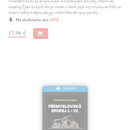
V každém tichu se skrývá píseň. A každá píseň zná jizvy, které čas
nezahojí.Zpěv tichých dní je román o ženě, jejíž sny a touhy se tříští ve
vlnách velkých dějin, ale její vnitřní hlas dál nese paměť,…
Na stiahnutie ako
MP3
17,96 €
E-AUDIO