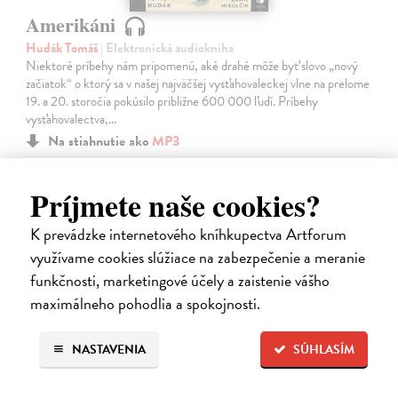
Amerikáni
Hudák Tomáš
| Elektronická audiokniha
Niektoré príbehy nám pripomenú, aké drahé môže byť slovo „nový
začiatok“ o ktorý sa v našej najväčšej vysťahovaleckej vlne na prelome
19. a 20. storočia pokúsilo približne 600 000 ľudí. Príbehy
vysťahovalectva,…
Na stiahnutie ako
MP3
15,95 €
Príjmete naše cookies?
K prevádzke internetového kníhkupectva Artforum
využívame cookies slúžiace na zabezpečenie a meranie
funkčnosti, marketingové účely a zaistenie vášho
maximálneho pohodlia a spokojnosti.
NASTAVENIA
SÚHLASÍM
E-AUDIO
novinka