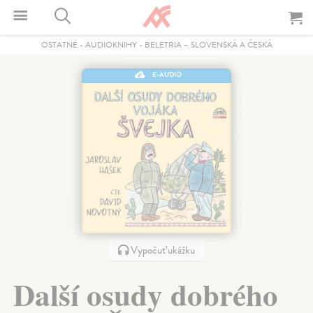
OSTATNÉ
-
AUDIOKNIHY
-
BELETRIA – SLOVENSKÁ A ČESKÁ
E-AUDIO
Vypočuť ukážku
Další osudy dobrého