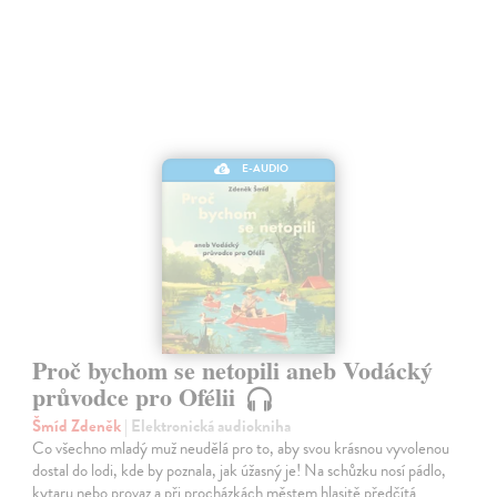
E-AUDIO
Proč bychom se netopili aneb Vodácký
průvodce pro Ofélii
Šmíd Zdeněk
| Elektronická audiokniha
Co všechno mladý muž neudělá pro to, aby svou krásnou vyvolenou
dostal do lodi, kde by poznala, jak úžasný je! Na schůzku nosí pádlo,
kytaru nebo provaz a při procházkách městem hlasitě předčítá