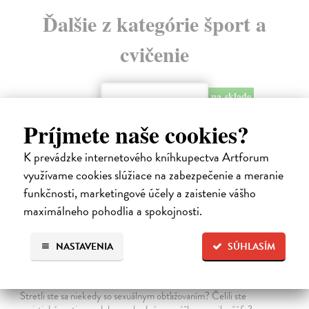
Ďalšie z kategórie šport a
cvičenie
na sklade
Príjmete naše cookies?
K prevádzke internetového kníhkupectva Artforum
využívame cookies slúžiace na zabezpečenie a meranie
funkčnosti, marketingové účely a zaistenie vášho
maximálneho pohodlia a spokojnosti.
NASTAVENIA
SÚHLASÍM
Moderná sebaobrana
Houdek Jasmína, Houdek Pavel
| Kniha
Stretli ste sa niekedy so sexuálnym obťažovaním? Čelili ste