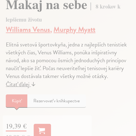
Makaj na sebe
8 krokov k
lepšiemu životu
Williams Venus
,
Murphy Myatt
Elitná svetová športovkyňa, jedna z najlepších tenistiek
všetkých čias, Venus Williams, ponúka inšpiratívny
návod, ako sa pomocou ôsmich jednoduchých princípov
naučiť lepšie žiť. Počas neuveriteľnej tenisovej kariéry
Venus dostávala takmer všetky možné otázky.
Čítať ďalej
↓
Kúpiť
Rezervovať v kníhkupectve
19,39 €