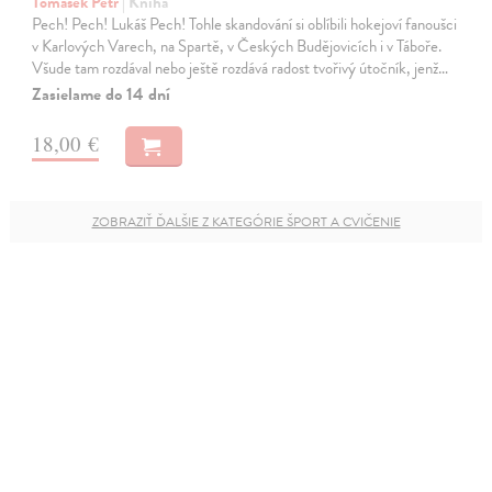
Tomášek Petr
| Kniha
Pech! Pech! Lukáš Pech! Tohle skandování si oblíbili hokejoví fanoušci
v Karlových Varech, na Spartě, v Českých Budějovicích i v Táboře.
Všude tam rozdával nebo ještě rozdává radost tvořivý útočník, jenž…
Zasielame do 14 dní
18,00 €
ZOBRAZIŤ ĎALŠIE Z KATEGÓRIE ŠPORT A CVIČENIE