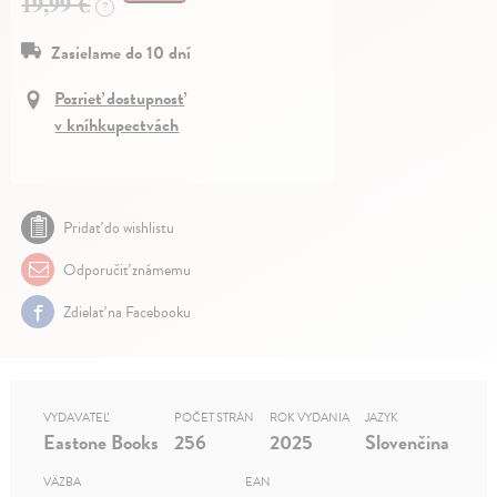
19,99 €
?
Zasielame do 10 dní
Pozrieť dostupnosť
v kníhkupectvách
Pridať do wishlistu
Odporučiť známemu
Zdielať na Facebooku
VYDAVATEĽ
POČET STRÁN
ROK VYDANIA
JAZYK
Eastone Books
256
2025
Slovenčina
VÄZBA
EAN