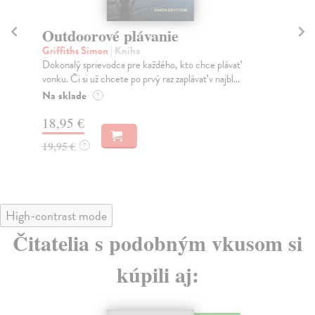
Outdoorové plávanie
O
Griffiths Simon
| Kniha
Ko
Dokonalý sprievodca pre každého, kto chce plávať
Bež
vonku. Či si už chcete po prvý raz zaplávať v najbl...
slo
fot
Na sklade
?
Na
18,95 €
17
19,95 €
?
18
High-contrast mode
Čitatelia s podobným vkusom si
kúpili aj: