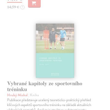
14,59 €
?
Vybrané kapitoly ze sportovního
tréninku
Hrubý Michal
| Kniha
Publikace představuje ucelený teoreticko-praktický přehled
klíčových aspektů sportovního tréninku na základě aktuálních
vědeckých poznatků. Analyzuje strukturu a determinanty