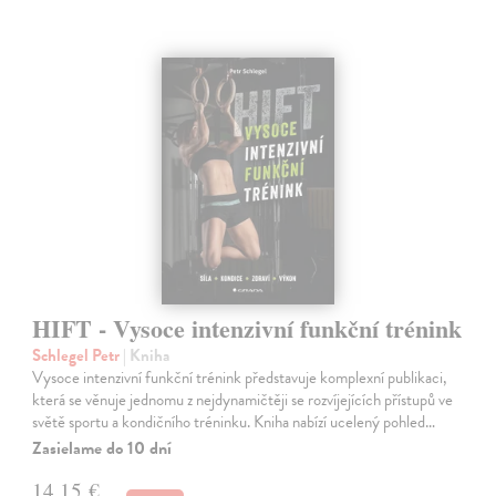
HIFT - Vysoce intenzivní funkční trénink
Schlegel Petr
| Kniha
Vysoce intenzivní funkční trénink představuje komplexní publikaci,
která se věnuje jednomu z nejdynamičtěji se rozvíjejících přístupů ve
světě sportu a kondičního tréninku. Kniha nabízí ucelený pohled…
Zasielame do 10 dní
14,15 €