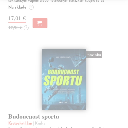
sexistickým vtipom alebo nevhodným narážkam svojho šéfa?
Na sklade
?
17,01 €
17,90 €
?
novinka
Budoucnost sportu
Kratochvíl Jan
| Kniha