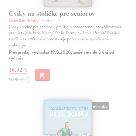
Cviky na stoličke pre seniorov
Castellani Emily
| Kniha
Cviky vhodné pre seniorov, pre ľudí s obmedzenou pohyblivosťou a
pre všetkých, ktorí hľadajú ľahšie formy cvičenia. Pre väčšinu ľudí
starších ako 60 rokov predstavuje pobolievanie zapríčinené
stuhnutými…
Predpredaj, vychádza 19.8.2026, zasielame do 5 dní od
vydania
16,92 €
19,90 €
?
novinka