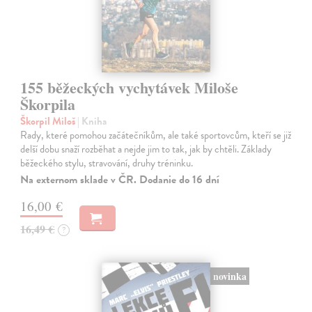
155 běžeckých vychytávek Miloše
Škorpila
Škorpil Miloš
| Kniha
Rady, které pomohou začátečníkům, ale také sportovcům, kteří se již
delší dobu snaží rozběhat a nejde jim to tak, jak by chtěli. Základy
běžeckého stylu, stravování, druhy tréninku.
Na externom sklade v ČR. Dodanie do 16 dní
16,00 €
16,49 €
?
novinka