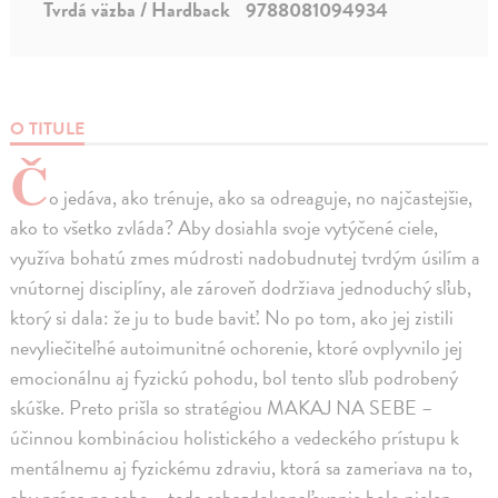
Tvrdá väzba / Hardback
9788081094934
O TITULE
Č
o jedáva, ako trénuje, ako sa odreaguje, no najčastejšie,
ako to všetko zvláda? Aby dosiahla svoje vytýčené ciele,
využíva bohatú zmes múdrosti nadobudnutej tvrdým úsilím a
vnútornej disciplíny, ale zároveň dodržiava jednoduchý sľub,
ktorý si dala: že ju to bude baviť. No po tom, ako jej zistili
nevyliečiteľné autoimunitné ochorenie, ktoré ovplyvnilo jej
emocionálnu aj fyzickú pohodu, bol tento sľub podrobený
skúške. Preto prišla so stratégiou MAKAJ NA SEBE –
účinnou kombináciou holistického a vedeckého prístupu k
mentálnemu aj fyzickému zdraviu, ktorá sa zameriava na to,
aby práca na sebe – teda sebazdokonaľovanie bolo nielen