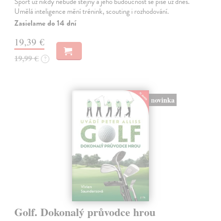
Sport už nikdy nebude stejný a jeho budoucnost se píše už dnes.
Umělá inteligence mění trénink, scouting i rozhodování.
Zasielame do 14 dní
19,39 €
19,99 €
?
novinka
Golf. Dokonalý průvodce hrou