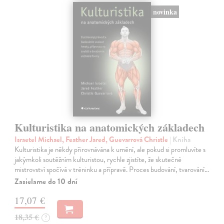
novinka
Kulturistika na anatomických základech
Israetel Michael, Feather Jared, Guevarrová Christle
| Kniha
Kulturistika je někdy přirovnávána k umění, ale pokud si promluvíte s
jakýmkoli soutěžním kulturistou, rychle zjistíte, že skutečné
mistrovství spočívá v tréninku a přípravě. Proces budování, tvarování…
Zasielame do 10 dní
17,07 €
18,35 €
?