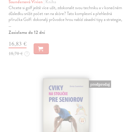
Saundersová Vivien
| Kniha
Chcete si golf ještě více užít, zdokonalit svou techniku a v konečném
důsledku snížit počet ran na skóre? Tato komplexní a přehledná
příručka Golf: dokonalý průvodce hrou nabízí zásadní tipy a strategie,
…
Zasielame do 12 dní
16,83 €
18,70 €
?
predpredaj