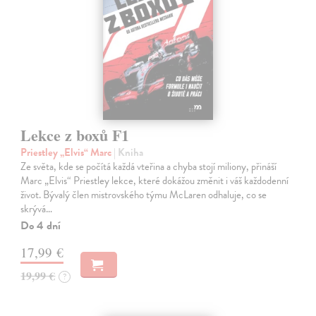
Lekce z boxů F1
Priestley „Elvis“ Marc
| Kniha
Ze světa, kde se počítá každá vteřina a chyba stojí miliony, přináší
Marc „Elvis“ Priestley lekce, které dokážou změnit i váš každodenní
život. Bývalý člen mistrovského týmu McLaren odhaluje, co se
skrývá…
Do 4 dní
17,99 €
19,99 €
?