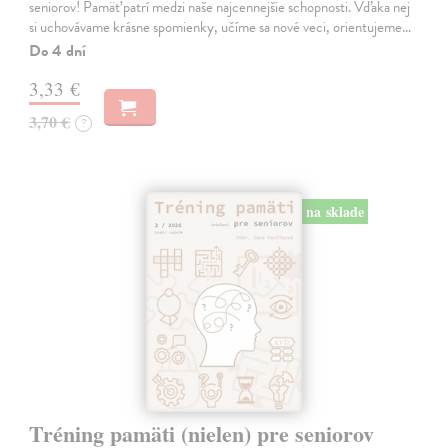
seniorov! Pamäť patrí medzi naše najcennejšie schopnosti. Vďaka nej
si uchovávame krásne spomienky, učíme sa nové veci, orientujeme…
Do 4 dní
3,33 €
3,70 €
?
na sklade
Tréning pamäti (nielen) pre seniorov