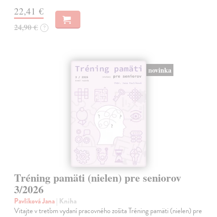
22,41 €
24,90 €
?
novinka
Tréning pamäti (nielen) pre seniorov
3/2026
Pavlíková Jana
| Kniha
Vitajte v treťom vydaní pracovného zošita Tréning pamäti (nielen) pre