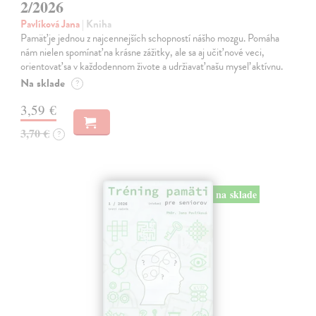
2/2026
Pavlíková Jana
| Kniha
Pamäť je jednou z najcennejších schopností nášho mozgu. Pomáha
nám nielen spomínať na krásne zážitky, ale sa aj učiť nové veci,
orientovať sa v každodennom živote a udržiavať našu myseľ aktívnu.
Na sklade
?
3,59 €
3,70 €
?
na sklade