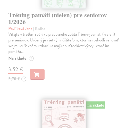
Tréning pamäti (nielen) pre seniorov
1/2026
Pavlíková Jana
| Kniha
Vitajte v treťom ročníku pracovného zošita Tréning pamäti (nielen)
pre seniorov. Určený je všetkým lúštiteľom, ktorí sa rozhodli venovať
svojmu duševnému zdraviu a majú chuť zdolávať výzvy, ktoré im
pomôžu…
Na sklade
?
3,52 €
3,70 €
?
na sklade