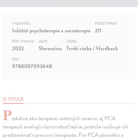
VYDAVATEĽ
POČET STRÁN
Inštitút psychoterapie a socioterapie
211
ROK VYDANIA
JAZYK
VÄZBA
2023
Slovenčina
Tvrdá väzba / Hardback
EAN
9788097093648
O TITULE
P
odobne ako terapeuti ostatných smerov, aj PCA
terapeuti oceňujú rôznorodosť teórie, pretože rozširuje ich
predstavivosť v pracovni terapeuta. Pre PCA párového a