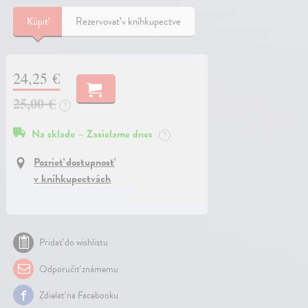
Kúpiť
Rezervovať v kníhkupectve
24,25 €
25,00 €
?
Na sklade – Zasielame dnes
?
Pozrieť dostupnosť
v kníhkupectvách
Pridať do wishlistu
Odporučiť známemu
Zdielať na Facebooku