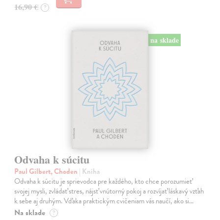
16,90 €
?
na sklade
Odvaha k súcitu
Paul Gilbert, Choden
| Kniha
Odvaha k súcitu je sprievodca pre každého, kto chce porozumieť
svojej mysli, zvládať stres, nájsť vnútorný pokoj a rozvíjať láskavý vzťah
k sebe aj druhým. Vďaka praktickým cvičeniam vás naučí, ako si…
Na sklade
?