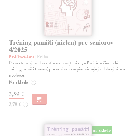
Tréning pamäti (nielen) pre seniorov
4/2025
Pavlíková Jana
| Kniha
Preverte svoje vedomosti a zachovajte si myseľ sviežu a činorodú.
Tréning pamäti (nielen) pre seniorov navyše prispeje j k dobrej nálade
a pohode.
Na sklade
?
3,59 €
3,70 €
?
na sklade