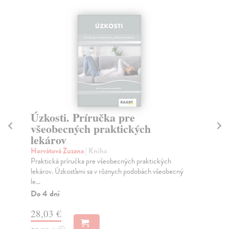
Úzkosti. Príručka pre
Tr
všeobecných praktických
Ma
lekárov
JE
NAŠ
Horvátová Zuzana
| Kniha
muž
Praktická príručka pre všeobecných praktických
Za
lekárov. Úzkosťami sa v rôznych podobách všeobecný
le...
22
Do 4 dní
24
28,03 €