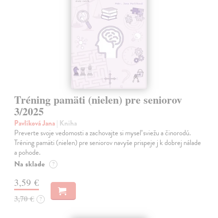
Tréning pamäti (nielen) pre seniorov
3/2025
Pavlíková Jana
| Kniha
Preverte svoje vedomosti a zachovajte si myseľ sviežu a činorodú.
Tréning pamäti (nielen) pre seniorov navyše prispeje j k dobrej nálade
a pohode.
Na sklade
?
3,59 €
3,70 €
?