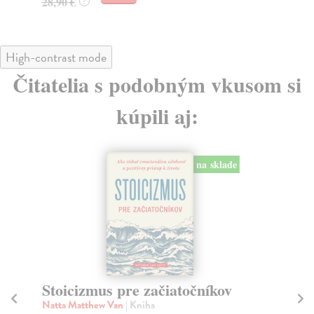
28,90 €
?
High-contrast mode
Čitatelia s podobným vkusom si
kúpili aj:
na sklade
Stoicizmus pre začiatočníkov
Ut
Natta Matthew Van
| Kniha
Br