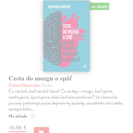
na sklade
Cesta do mozgu a späť
Fričová Dominika
| Kniha
Čo nás bolí, keď nás bolí hlava? Čo sa deje v mozgu, keď spíme,
meditujeme, športujeme alebo keď sme zamilovaní? ké chemické
procesy prebiehajú počas depresívnej epizódy, sexuálneho aktu alebo
epileptického…
Na sklade
?
16,06 €