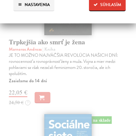
NASTAVENIA
SÚHLASÍM
Trpkejšia ako smrť je žena
Marneros Andreas
| Kniha
JE TO MOŽNO NAJVÄČŠIA REVOLÚCIA NAŠICH DNÍ:
rovnocennosť a rovnoprávnosť ženy a muža. Vojna a mier medzi
pohlaviami sa však nezačali feminizmom 20. storočia, ale ich
spolužitím.
Zasielame do 14 dní
22,05 €
24,50 €
?
na sklade