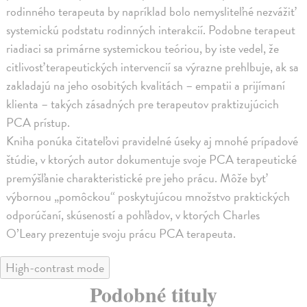
rodinného terapeuta by napríklad bolo nemysliteľné nezvážiť
systemickú podstatu rodinných interakcií. Podobne terapeut
riadiaci sa primárne systemickou teóriou, by iste vedel, že
citlivosť terapeutických intervencií sa výrazne prehlbuje, ak sa
zakladajú na jeho osobitých kvalitách – empatii a prijímaní
klienta – takých zásadných pre terapeutov praktizujúcich
PCA prístup.
Kniha ponúka čitateľovi pravidelné úseky aj mnohé prípadové
štúdie, v ktorých autor dokumentuje svoje PCA terapeutické
premýšľanie charakteristické pre jeho prácu. Môže byť
výbornou „pomôckou“ poskytujúcou množstvo praktických
odporúčaní, skúseností a pohľadov, v ktorých Charles
O’Leary prezentuje svoju prácu PCA terapeuta.
High-contrast mode
Podobné tituly