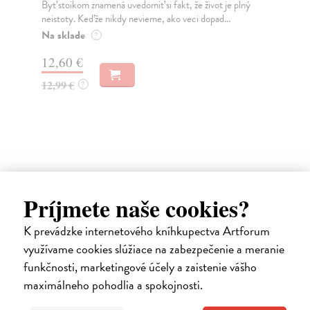
Byť stoikom znamená uvedomiť si fakt, že život je plný
Uni
neistoty. Keďže nikdy nevieme, ako veci dopad...
pra
Na sklade
Na
?
12,60 €
15
12,99 €
15
?
Ďalšie z kategórie psychológia
Príjmete naše cookies?
K prevádzke internetového kníhkupectva Artforum
využívame cookies slúžiace na zabezpečenie a meranie
funkčnosti, marketingové účely a zaistenie vášho
maximálneho pohodlia a spokojnosti.