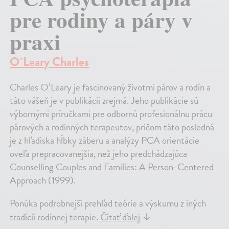
pre rodiny a páry v
praxi
O´Leary Charles
Charles O’Leary je fascinovaný životmi párov a rodín a
táto vášeň je v publikácii zrejmá. Jeho publikácie sú
výbornými príručkami pre odbornú profesionálnu prácu
párových a rodinných terapeutov, pričom táto posledná
je z hľadiska hĺbky záberu a analýzy PCA orientácie
oveľa prepracovanejšia, než jeho predchádzajúca
Counselling Couples and Families: A Person-Centered
Approach (1999).
Ponúka podrobnejší prehľad teórie a výskumu z iných
tradícií rodinnej terapie.
Čítať ďalej
↓