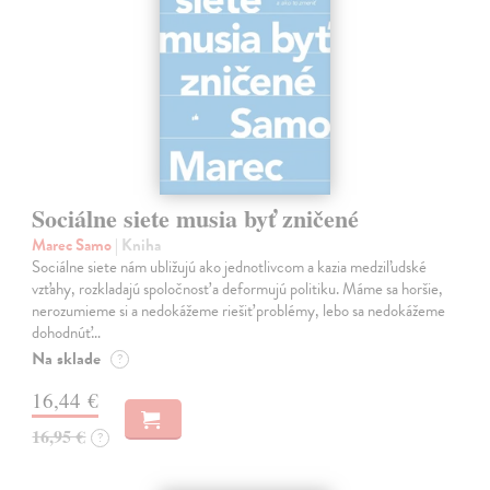
Sociálne siete musia byť zničené
Marec Samo
| Kniha
Sociálne siete nám ubližujú ako jednotlivcom a kazia medziľudské
vzťahy, rozkladajú spoločnosť a deformujú politiku. Máme sa horšie,
nerozumieme si a nedokážeme riešiť problémy, lebo sa nedokážeme
dohodnúť…
Na sklade
?
16,44 €
16,95 €
?