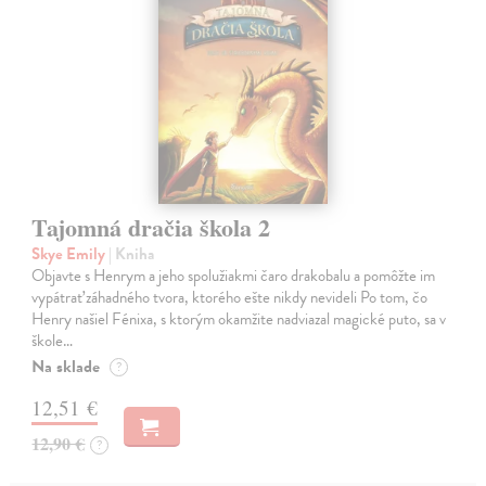
Tajomná dračia škola 2
Skye Emily
| Kniha
Objavte s Henrym a jeho spolužiakmi čaro drakobalu a pomôžte im
vypátrať záhadného tvora, ktorého ešte nikdy nevideli Po tom, čo
Henry našiel Fénixa, s ktorým okamžite nadviazal magické puto, sa v
škole…
Na sklade
?
12,51 €
12,90 €
?