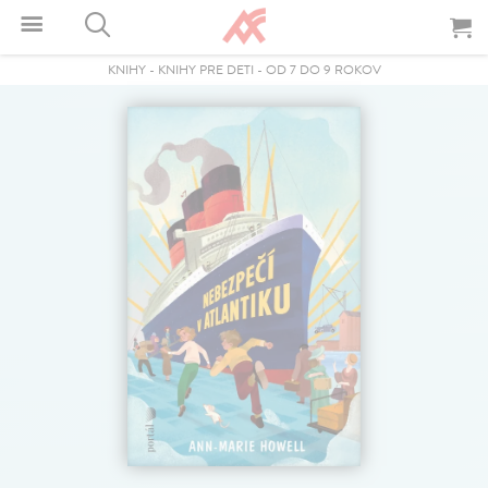
KNIHY
-
KNIHY PRE DETI
-
OD 7 DO 9 ROKOV