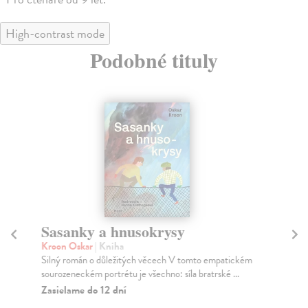
High-contrast mode
Podobné tituly
Sasanky a hnusokrysy
Ži
Kroon Oskar
| Kniha
Ch
Silný román o důležitých věcech V tomto empatickém
Ach
sourozeneckém portrétu je všechno: síla bratrské ...
člo
Zasielame do 12 dní
Na