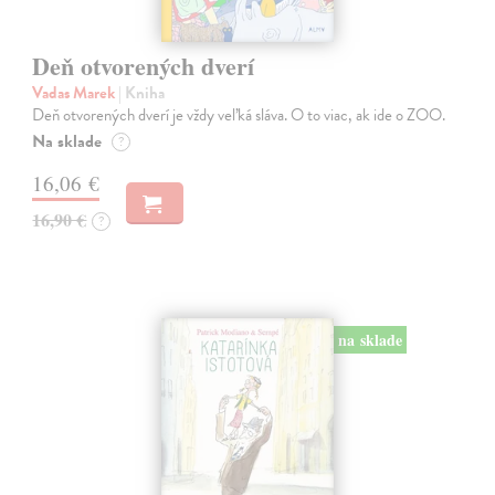
Deň otvorených dverí
Vadas Marek
| Kniha
Deň otvorených dverí je vždy veľká sláva. O to viac, ak ide o ZOO.
Na sklade
?
16,06 €
16,90 €
?
na sklade