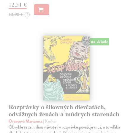
12,51 €
12,90 €
?
na sklade
Rozprávky o šikovných dievčatách,
odvážnych ženách a múdrych starenách
Oravcová Marianna
| Kniha
Obvykle sa za hrdinu v živote i v rozprávke považuje muž, a to vďaka
sile, bohatstvu, moci a odvahe čeliť nebezpečenstvu so zbraňou v