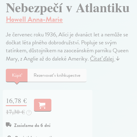
Nebezpečí v Atlantiku
Howell Anna-Marie
Je červenec roku 1936, Alici je dvanáct let a nemůže se
dočkat léta plného dobrodružství. Popluje se svým
tatínkem, důstojníkem na zaoceánském parníku Queen
Mary, z Anglie až do daleké Ameriky.
Čítať ďalej
↓
Kúpiť
Rezervovať v kníhkupectve
16,78 €
17,30 €
?
Zasielame do 6 dní