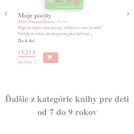
Moje pocity
P
Allen Vanessa Green
| Kniha
Per
Když se objeví silné pocity, můžeš si s nimi poradit!
Pře
Někdy se stává, že nás pocity jako žárlivost ...
psy
na z
Do 6 dní
Do
15,23 €
14
15,70 €
?
15
Ďalšie z kategórie knihy pre deti
od 7 do 9 rokov