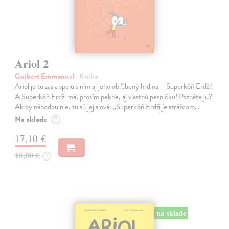
Ariol 2
Guibert Emmanuel
| Kniha
Ariol je tu zas a spolu s ním aj jeho obľúbený hrdina – Superkôň Erdži!
A Superkôň Erdži má, prosím pekne, aj vlastnú pesničku! Poznáte ju?
Ak by náhodou nie, tu sú jej slová: „Superkôň Erdži je strážcom…
Na sklade
?
17,10 €
18,00 €
?
na sklade