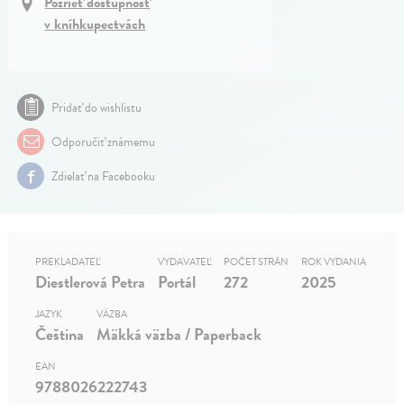
Pozrieť dostupnosť
v kníhkupectvách
Pridať do wishlistu
Odporučiť známemu
Zdielať na Facebooku
PREKLADATEĽ
VYDAVATEĽ
POČET STRÁN
ROK VYDANIA
Diestlerová Petra
Portál
272
2025
JAZYK
VÄZBA
Čeština
Mäkká väzba / Paperback
EAN
9788026222743