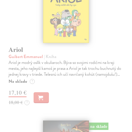
Ariol
Guibert Emmanuel
| Kniha
Ariol je modrý oslík v okuliaroch. Býva so svojimi rodičmi na kraji
mesta, jeho najlepší kamoš je prasa a Ariol je tak trochu buchnutý do
jednej kravy v triede. Telesnú ich učí navrčaný kohút (namojdušu!)…
Na sklade
?
17,10 €
18,00 €
?
na sklade