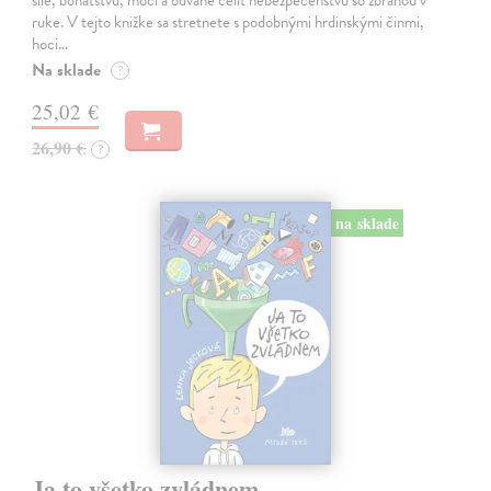
ruke. V tejto knižke sa stretnete s podobnými hrdinskými činmi,
hoci…
Na sklade
?
25,02 €
26,90 €
?
na sklade
Ja to všetko zvládnem