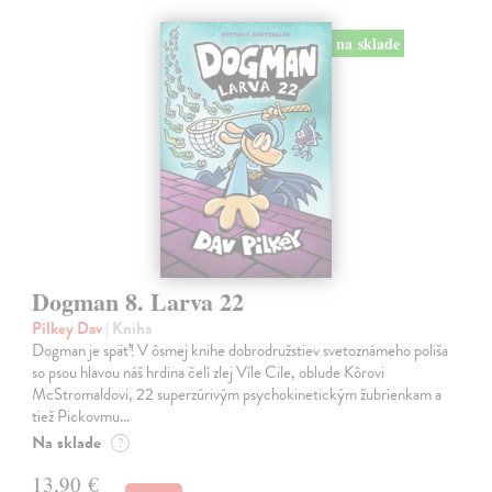
na sklade
Dogman 8. Larva 22
Pilkey Dav
| Kniha
Dogman je späť! V ôsmej knihe dobrodružstiev svetoznámeho poliša
so psou hlavou náš hrdina čelí zlej Víle Cile, oblude Kôrovi
McStromaldovi, 22 superzúrivým psychokinetickým žubrienkam a
tiež Pickovmu…
Na sklade
?
13,90 €