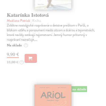
Katarínka Istotová
Modiano Patrick
| Kniha
Zvláštne nostalgické rozprávanie o detstve prežitom v Paríži, o
blízkom vzťahu a porozumení medzi otcom a dcérou a tajomstvách,
ktoré navždy ostávajú tajomstvami. Jemný humor prítomný v
rozprávaní naznačuje,…
Na sklade
?
9,90 €
11,00 €
?
na sklade