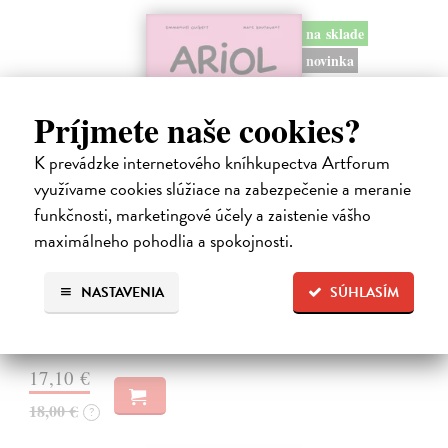
na sklade
novinka
Príjmete naše cookies?
K prevádzke internetového kníhkupectva Artforum
využívame cookies slúžiace na zabezpečenie a meranie
funkčnosti, marketingové účely a zaistenie vášho
Ariol 4
maximálneho pohodlia a spokojnosti.
Guibert Emmanuel
| Kniha
PEŤULA je krásna a ako pekne vonia! Ariol sedí v triede rovno za ňou
NASTAVENIA
SÚHLASÍM
a vo svojich myšlienkach ju zasýpa komplimentami. Dokonca si
predstavuje, ako jej hovorí, že ju miluje.
Na sklade
?
17,10 €
18,00 €
?