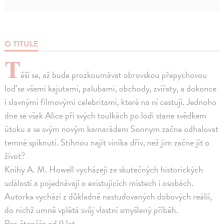
O TITULE
T
ěší se, až bude prozkoumávat obrovskou přepychovou
loď se všemi kajutami, palubami, obchody, zvířaty, a dokonce
i slavnými filmovými celebritami, které na ní cestují. Jednoho
dne se však Alice při svých toulkách po lodi stane svědkem
útoku a se svým novým kamarádem Sonnym začne odhalovat
temné spiknutí. Stihnou najít viníka dřív, než jim začne jít o
život?
Knihy A. M. Howell vycházejí ze skutečných historických
událostí a pojednávají o existujících místech i osobách.
Autorka vychází z důkladně nastudovaných dobových reálií,
do nichž umně vplétá svůj vlastní smyšlený příběh.
Pro čtenáře od 9 let.