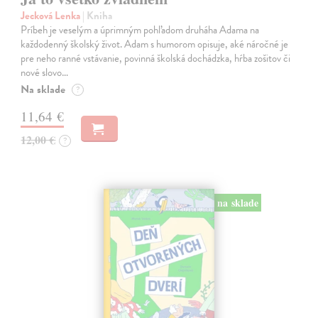
Jecková Lenka
| Kniha
Príbeh je veselým a úprimným pohľadom druháha Adama na
každodenný školský život. Adam s humorom opisuje, aké náročné je
pre neho ranné vstávanie, povinná školská dochádzka, hŕba zošitov či
nové slovo…
Na sklade
?
11,64 €
12,00 €
?
na sklade