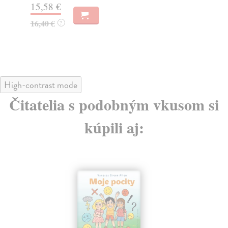
15,58 €
19
16,40 €
20
?
High-contrast mode
Čitatelia s podobným vkusom si
kúpili aj: