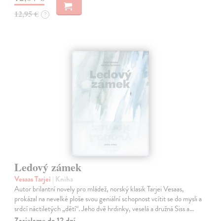
12,95 €
?
Ledový zámek
Vesaas Tarjei
| Kniha
Autor brilantní novely pro mládež, norský klasik Tarjei Vesaas,
prokázal na nevelké ploše svou geniální schopnost vcítit se do mysli a
srdcí náctiletých „dětí“. Jeho dvě hrdinky, veselá a družná Siss a…
Zasielame do 12 dní