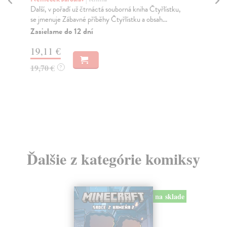
Další, v pořadí už čtrnáctá souborná kniha Čtyřlístku,
Ně
se jmenuje Zábavné příběhy Čtyřlístku a obsah...
Z e
ten
Zasielame do 12 dní
Ča
19,11 €
do 
19,70 €
?
15
16
Ďalšie z kategórie komiksy
na sklade