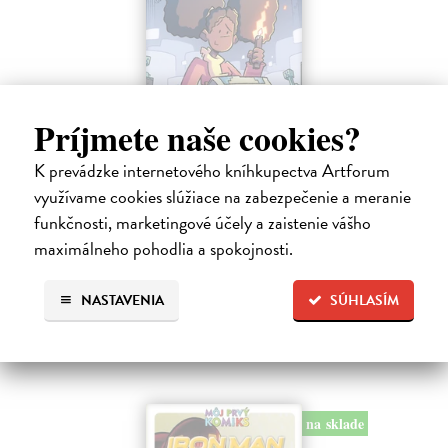
Príjmete naše cookies?
Minecraft: Srdce z kameňa 2
K prevádzke internetového kníhkupectva Artforum
využívame cookies slúžiace na zabezpečenie a meranie
Clemson Andrew, Lawson Jeremy, Esposito Taylor
| Kniha
Druhé pokračovanie napínavého dobrodružstva zo sveta Minecraftu.
funkčnosti, marketingové účely a zaistenie vášho
Samotársky farmár Cobb sa chce len starať o svoju úrodu, zbierať
maximálneho pohodlia a spokojnosti.
suroviny a mať pokoj.
Na sklade
?
NASTAVENIA
SÚHLASÍM
9,45 €
9,95 €
?
na sklade