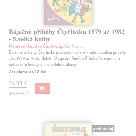
Báječné příběhy Čtyřlístku 1979 až 1982
- 5.velká knihy
Němeček Jaroslav, Štíplová Ljuba
| Kniha
Báječné příběhy Čtyřlístku jsou pátým dílem v řadě, obsahují příběhy
z let 1979 až 1982. Bobík, Myšpulín, Pinďa a Fifinka Vám přejí při
četbě této knížky spoustu dobré zábavy.
Zasielame do 12 dní
24,93 €
27,70 €
?
predpredaj