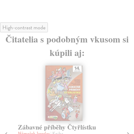
25
High-contrast mode
Čitatelia s podobným vkusom si
kúpili aj:
Zábavné příběhy Čtyřlístku
4 
Čt
Němeček Jaroslav
| Kniha