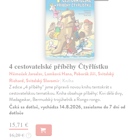
4 cestovatelské příběhy Čtyřlístku
Němeček Jaroslav, Lamková Hana, Poborák Jiří, Svitalský
Richard, Svitalský Slavomír
| Kniha
Z edice „4 příběhy“ jsme připravili novou knihu tentokrát s
cestovatelskou tematikou. Kniha obsahuje příběhy: Kivi dělá divy,
Madagaskar, Bermudský trojúhelník a Rongo rongo.
Čaká sa dotlač, vychádza 14.8.2026, zasielame do 7 dní od
dotlače
15,71 €
16,20 €
?