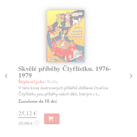
Skvělé příběhy Čtyřlístku. 1976-
Sl
1979
a
Štíplová Ljuba
| Kniha
Ští
V této knize ilustrovaných příběhů oblíbené čtveřice
Zbi
Čtyřlístku jsou příběhy našich dětí, kterým v t...
Vyn
Č..
Zasielame do 10 dní
Do
25,12 €
dní
gar
25,90 €
?
25