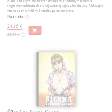
Maus je desivým, no zároveň umelecky originálnym dielom o
tragických udalostiach druhej svetovej vojny a holokaustu. Od svojho
vzniku oslovilo milióny čitateľov po celom svete.
Na sklade
?
24,15 €
24,90 €
?
Šílená ze Sacré-Coeur