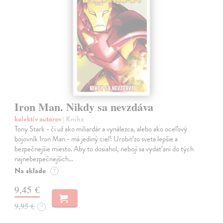
Iron Man. Nikdy sa nevzdáva
kolektív autorov
| Kniha
Tony Stark - či už ako miliardár a vynálezca, alebo ako oceľový
bojovník Iron Man - má jediný cieľ: Urobiť zo sveta lepšie a
bezpečnejšie miesto. Aby to dosiahol, nebojí sa vydať ani do tých
najnebezpečnejších…
Na sklade
?
9,45 €
9,95 €
?