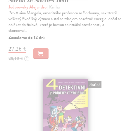
Jodorowsky Alejandro
| Kniha
Pro Alaina Mangela, emeritního profesora ze Sorbonny, sex ztratil
veškerý živočišný význam a stal se zdrojem posvátné energie. Začal se
oblékat do fialové, která je barvou spirituální otevřenosti, a
skoncoval…
Zasielame do 12 dní
27,26 €
28,10 €
?
dotlač