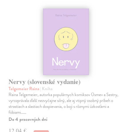
Nervy (slovenské vydanie)
Telgemeier Raina
| Kniha
Raina Telgemeier, autorka populárnych komiksov Úsmev a Sestry,
vyrozprávala ďalší nezvyčajne silný, ale aj vtipný osobný príbeh o
strastiach a slastiach dospievania, o boji s rôznymi úzkosťami a
fóbiami...…
Do 4 pracovných dní
12,04 €