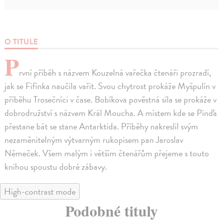
O TITULE
P
rvní příběh s názvem Kouzelná vařečka čtenáři prozradí,
jak se Fifinka naučila vařit. Svou chytrost prokáže Myšpulín v
příběhu Trosečníci v čase. Bobíkova pověstná síla se prokáže v
dobrodružství s názvem Král Moucha. A místem kde se Pinďa
přestane bát se stane Antarktida. Příběhy nakreslil svým
nezaměnitelným výtvarným rukopisem pan Jaroslav
Němeček. Všem malým i větším čtenářům přejeme s touto
knihou spoustu dobré zábavy.
High-contrast mode
Podobné tituly