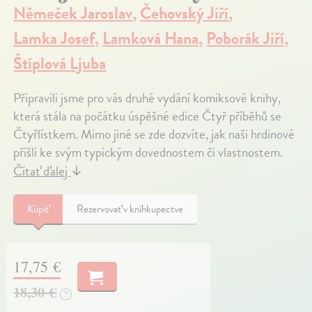
Němeček Jaroslav
,
Čehovský Jiří
,
Lamka Josef
,
Lamková Hana
,
Poborák Jiří
,
Štíplová Ljuba
Připravili jsme pro vás druhé vydání komiksové knihy,
která stála na počátku úspěšné edice Čtyř příběhů se
Čtyřlístkem. Mimo jiné se zde dozvíte, jak naši hrdinové
přišli ke svým typickým dovednostem či vlastnostem.
Čítať ďalej
↓
Kúpiť
Rezervovať v kníhkupectve
17,75 €
18,30 €
?