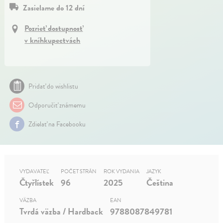
Zasielame do 12 dní
Pozrieť dostupnosť
v kníhkupectvách
Pridať do wishlistu
Odporučiť známemu
Zdielať na Facebooku
VYDAVATEĽ
POČET STRÁN
ROK VYDANIA
JAZYK
Čtyřlístek
96
2025
Čeština
VÄZBA
EAN
Tvrdá väzba / Hardback
9788087849781