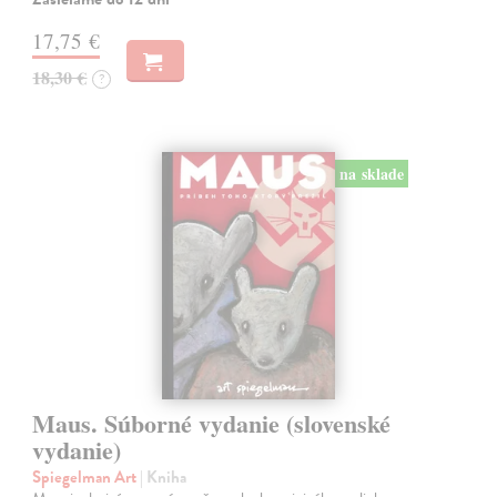
17,75 €
18,30 €
?
na sklade
Maus. Súborné vydanie (slovenské
vydanie)
Spiegelman Art
| Kniha