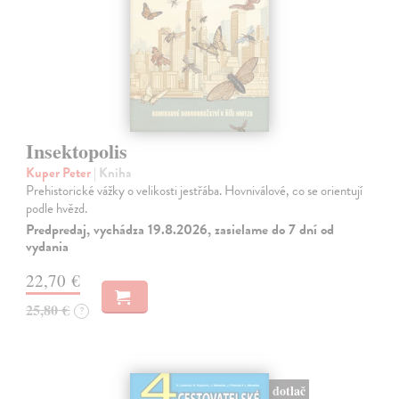
Insektopolis
Kuper Peter
| Kniha
Prehistorické vážky o velikosti jestřába. Hovniválové, co se orientují
podle hvězd.
Predpredaj, vychádza 19.8.2026, zasielame do 7 dní od
vydania
22,70 €
25,80 €
?
dotlač