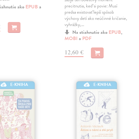
precitnutia, keď si povie: Musí
iahnutie ako
EPUB
a
predsa existovať lepší spôsob
výchovy detí ako neúčinné kričanie,
vyhrážky,…
€
Na stiahnutie ako
EPUB
,
MOBI
a
PDF
12,60 €
E-KNIHA
E-KNIHA