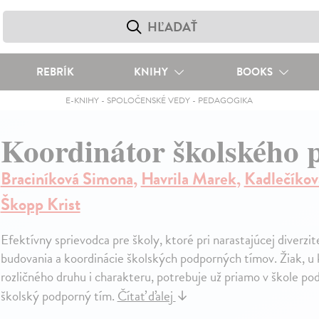
REBRÍK
KNIHY
BOOKS
E-KNIHY
-
SPOLOČENSKÉ VEDY
-
PEDAGOGIKA
Koordinátor školského 
Braciníková Simona
,
Havrila Marek
,
Kadlečíkov
Škopp Krist
Efektívny sprievodca pre školy, ktoré pri narastajúcej diverzit
budovania a koordinácie školských podporných tímov. Žiak, u 
rozličného druhu i charakteru, potrebuje už priamo v škole po
školský podporný tím.
Čítať ďalej
↓