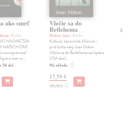
ia ako smrť
Vlečie sa do
Mo
Betlehema
Bre
Ren
dreas
| Kniha
Didion Joan
| Kniha
auto
NO NAJVÄČŠIA
Kultová, kánonická, kľúčová –
Utóp
 NAŠICH DNÍ:
prvá kniha esejí Joan Didion
Breg
 a rovnoprávnosť
Vlečie sa do Betlehema zachytáva
ojna a mier m...
USA šesť...
Na 
o 14 dní
Na sklade
?
10
17,58 €
10,
18,50 €
?