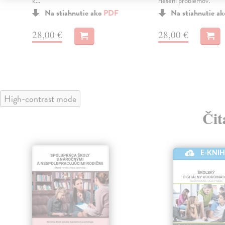
k...
riešení problémov.
Na stiahnutie ako
PDF
Na stiahnutie a
28,00 €
28,00 €
High-contrast mode
Čit
E-KNI