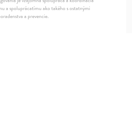
ovania je vzájomná spolupráca a koordinácia
ímu a spoluprácatímu ako takého s ostatnými
poradenstva a prevencie.