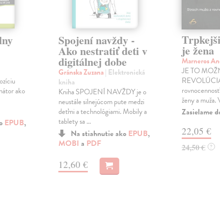
Trpkejš
lny
Spojení navždy -
je žena
Ako nestratiť deti v
digitálnej dobe
Marneros An
JE TO MOŽ
Gránska Zuzana
| Elektronická
REVOLÚCIA
zíciu
kniha
rovnocennosť
inátor ako
Kniha SPOJENÍ NAVŽDY je o
ženy a muža. V
neustále silnejúcom pute medzi
Zasielame d
deťmi a technológiami. Mobily a
tablety sa ...
ko
EPUB
,
22,05 €
Na stiahnutie ako
EPUB
,
MOBI
a
PDF
24,50 €
?
12,60 €