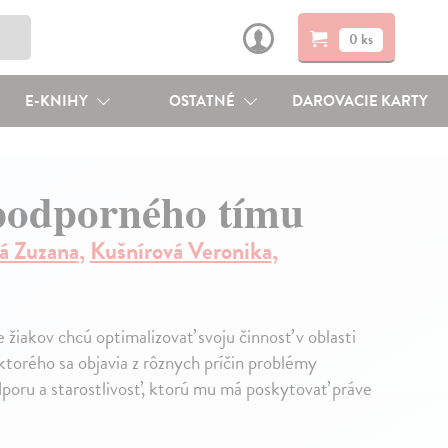
0 ks
E-KNIHY
OSTATNÉ
DAROVACIE KARTY
podporného tímu
á Zuzana
,
Kušnírová Veronika
,
e žiakov chcú optimalizovať svoju činnosť v oblasti
ktorého sa objavia z rôznych príčin problémy
dporu a starostlivosť, ktorú mu má poskytovať práve