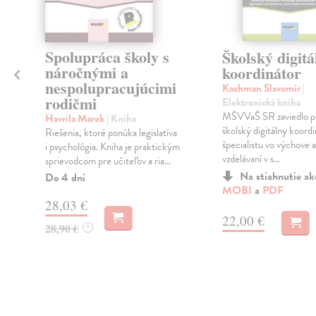
Spolupráca školy s
Školský digitá
náročnými a
koordinátor
nespolupracujúcimi
Kachman Slavomír
|
rodičmi
Elektronická kniha
MŠVVaŠ SR zaviedlo po
Havrila Marek
| Kniha
o
školský digitálny koord
Riešenia, ktoré ponúka legislatíva
špecialistu vo výchove a
i psychológia. Kniha je praktickým
vzdelávaní v s...
sprievodcom pre učiteľov a ria...
Na stiahnutie a
Do 4 dní
MOBI
a
PDF
28,03 €
22,00 €
28,90 €
?