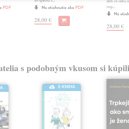
im spätnú v...
detí vo veku o
imp...
ko
PDF
Na stiahnutie ako
PDF
Na stia
28,00 €
28,00 €
atelia s podobným vkusom si kúpili
E-KNIHA
HA