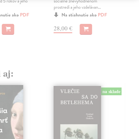
d 5 rokov a jeho
sociálne znevýhodnenom
prostredí a jeho vzdelávan...
28
hnutie ako
PDF
Na stiahnutie ako
PDF
28,00 €
 aj:
na sklade