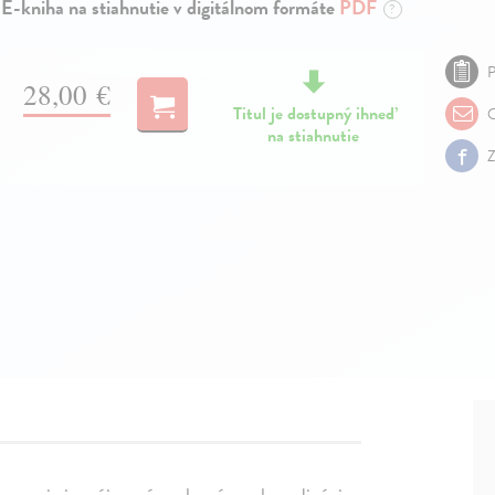
E-kniha na stiahnutie v digitálnom formáte
PDF
?
P
28,00 €
Titul je dostupný ihneď
O
na stiahnutie
Z