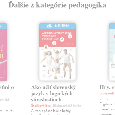
Ďalšie z kategórie pedagogika
A
E-KNIHA
eťmi o
Ako učiť slovenský
Hry, s
jazyk v logických
Slussaref
súvislostiach
kniha
ronická
Digitální 
Štočková Eva
| Elektronická kniha
méně divok
ním u detí
Autorka pôsobila ako bežný,
nemusejí zt