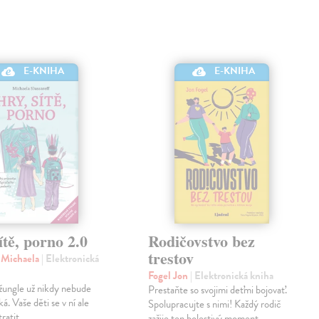
E-KNIHA
E-KNIHA
ítě, porno 2.0
Rodičovstvo bez
trestov
f Michaela
| Elektronická
Fogel Jon
| Elektronická kniha
džungle už nikdy nebude
Prestaňte so svojimi deťmi bojovať.
á. Vaše děti se v ní ale
Spolupracujte s nimi! Každý rodič
ratit.
zažije ten bolestivý moment