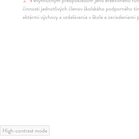
evyhnutným predpokladom jeho efektívneho fung
činnosti jednotlivých členov školského podporného t
aktérmi výchovy a vzdelávania v škole a zariadeniami 
High-contrast mode