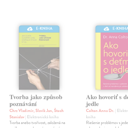
E-KNIHA
E-KNIH
Tvorba jako způsob
Ako hovoriť s d
poznávání
jedle
Chrz Vladimír, Slavik Jan, Štech
Colton Anna Dr.
| Elekt
Stanislav
| Elektronická kniha
kniha
Tvorba anebo tvořivost, založená na
Riešenie problémov s jede