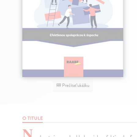
Prečítať ukážku
O TITULE
N