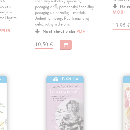
nciu
špeciálny a školský špeciálny
o, že si
Na st
pedagóg v ZŠ, poradenský špeciálny
nezjete
MOBI
pedagóg a kineziológ – metóda
mali byť za
Jednotný mozog. Publikácia je jej
celoživotným dielom.
13,95 
EPUB
,
Na stiahnutie ako
PDF
10,50 €
A
E-KNIHA