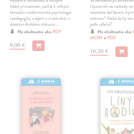
myšlence osvobození a rozvíjení
od narodenia po adolesce
lidské přirozenosti, patřila k velkým
Upozornili vás niekedy na t
tématům modernistické psychologie
nesmiete dať dezert, kým 
i pedagogiky a zájem o ni setrvává i v
zeleninu? Alebo že by ste 
dnešním školském diskurzu.…
jedlo vďační?
Na stiahnutie ako
PDF
Na stiahnutie ako
MOBI
a
PDF
9,00 €
16,20 €
E-KNIH
E-KNIHA