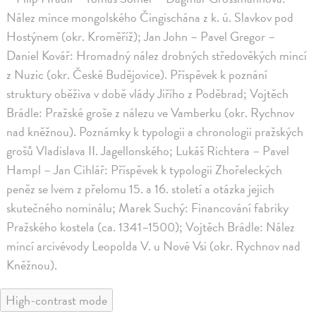
Nález mince mongolského Čingischána z k. ú. Slavkov pod
Hostýnem (okr. Kroměříž); Jan John – Pavel Gregor –
Daniel Kovář: Hromadný nález drobných středověkých mincí
z Nuzic (okr. České Budějovice). Příspěvek k poznání
struktury oběživa v době vlády Jiřího z Poděbrad; Vojtěch
Brádle: Pražské groše z nálezu ve Vamberku (okr. Rychnov
nad kněžnou). Poznámky k typologii a chronologii pražských
grošů Vladislava II. Jagellonského; Lukáš Richtera – Pavel
Hampl – Jan Cihlář: Příspěvek k typologii Zhořeleckých
peněz se lvem z přelomu 15. a 16. století a otázka jejich
skutečného nominálu; Marek Suchý: Financování fabriky
Pražského kostela (ca. 1341–1500); Vojtěch Brádle: Nález
mincí arcivévody Leopolda V. u Nové Vsi (okr. Rychnov nad
Kněžnou).
High-contrast mode