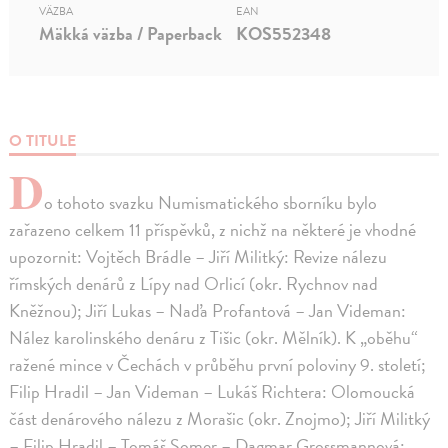
VÄZBA
EAN
Mäkká väzba / Paperback
KOS552348
O TITULE
D
o tohoto svazku Numismatického sborníku bylo
zařazeno celkem 11 příspěvků, z nichž na některé je vhodné
upozornit: Vojtěch Brádle – Jiří Militký: Revize nálezu
římských denárů z Lípy nad Orlicí (okr. Rychnov nad
Kněžnou); Jiří Lukas – Naďa Profantová – Jan Videman:
Nález karolinského denáru z Tišic (okr. Mělník). K „oběhu“
ražené mince v Čechách v průběhu první poloviny 9. století;
Filip Hradil – Jan Videman – Lukáš Richtera: Olomoucká
část denárového nálezu z Morašic (okr. Znojmo); Jiří Militký
– Filip Hradil – Tomáš Somer – Dagmar Grossmannová: