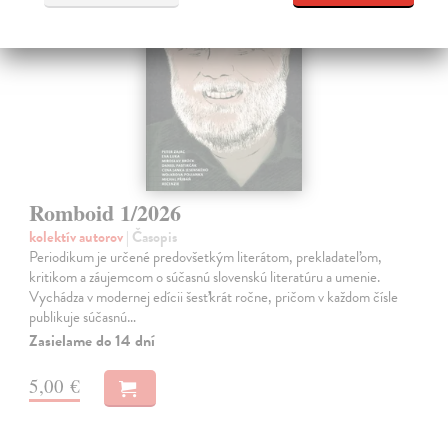
Romboid 1/2026
kolektív autorov
| Časopis
Periodikum je určené predovšetkým literátom, prekladateľom,
kritikom a záujemcom o súčasnú slovenskú literatúru a umenie.
Vychádza v modernej edícii šesťkrát ročne, pričom v každom čísle
publikuje súčasnú…
Zasielame do 14 dní
5,00 €