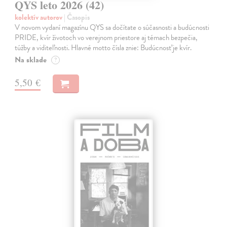
QYS leto 2026 (42)
kolektív autorov
| Časopis
V novom vydaní magazínu QYS sa dočítate o súčasnosti a budúcnosti
PRIDE, kvír životoch vo verejnom priestore aj témach bezpečia,
túžby a viditeľnosti. Hlavné motto čísla znie: Budúcnosť je kvír.
Na sklade
?
5,50 €