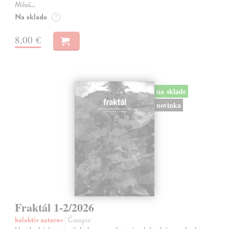
Miloš…
Na sklade
?
8,00 €
na sklade
novinka
Fraktál 1-2/2026
kolektív autorov
| Časopis