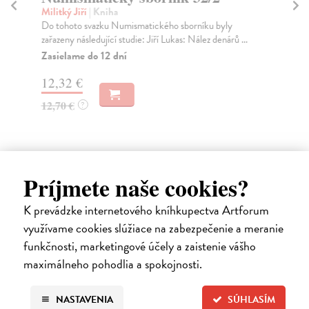
Militký Jiří
| Kniha
Mil
Do tohoto svazku Numismatického sborníku byly
Do 
zařazeny následující studie: Jiří Lukas: Nález denárů ...
zař
min
Zasielame do 12 dní
Do
12,32 €
dní
gar
12,70 €
?
12
12
Príjmete naše cookies?
Ďalšie z kategórie ostatné
K prevádzke internetového kníhkupectva Artforum
využívame cookies slúžiace na zabezpečenie a meranie
periodiká
funkčnosti, marketingové účely a zaistenie vášho
maximálneho pohodlia a spokojnosti.
NASTAVENIA
SÚHLASÍM