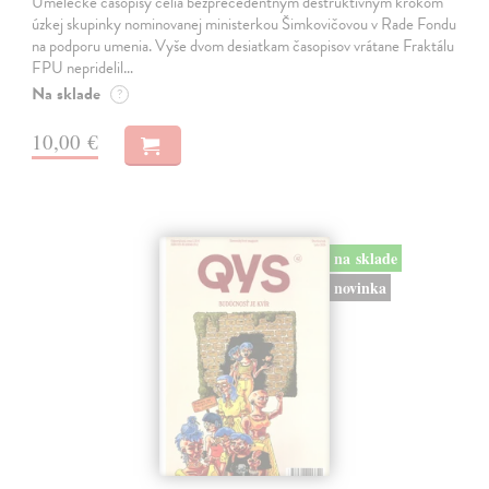
Umelecké časopisy čelia bezprecedentným deštruktívnym krokom
úzkej skupinky nominovanej ministerkou Šimkovičovou v Rade Fondu
na podporu umenia. Vyše dvom desiatkam časopisov vrátane Fraktálu
FPU nepridelil…
Na sklade
?
10,00 €
na sklade
novinka