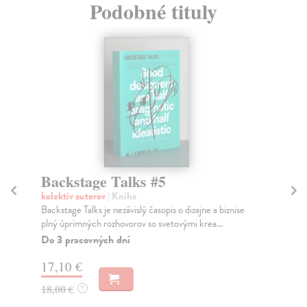
Podobné tituly
Backstage Talks #5
P
2
kolektív autorov
| Kniha
Backstage Talks je nezávislý časopis o dizajne a biznise
kol
plný úprimných rozhovorov so svetovými krea...
Dvo
fen
Do 3 pracovných dní
Za
17,10 €
18
18,00 €
?
18