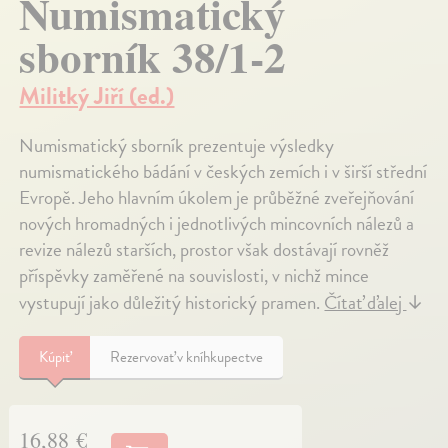
Numismatický
sborník 38/1-2
Militký Jiří (ed.)
Numismatický sborník prezentuje výsledky
numismatického bádání v českých zemích i v širší střední
Evropě. Jeho hlavním úkolem je průběžné zveřejňování
nových hromadných i jednotlivých mincovních nálezů a
revize nálezů starších, prostor však dostávají rovněž
příspěvky zaměřené na souvislosti, v nichž mince
vystupují jako důležitý historický pramen.
Čítať ďalej
↓
Kúpiť
Rezervovať v kníhkupectve
16,88 €