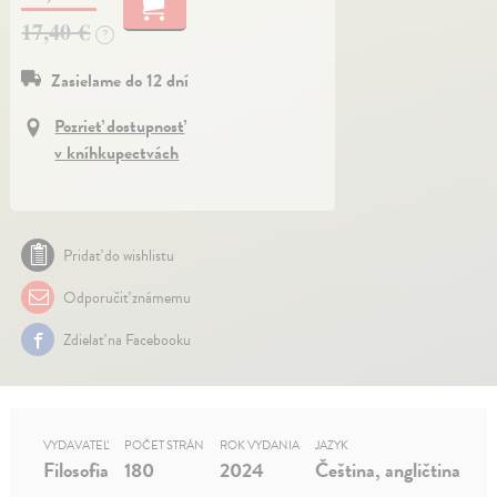
17,40 €
?
Zasielame do 12 dní
Pozrieť dostupnosť
v kníhkupectvách
Pridať do wishlistu
Odporučiť známemu
Zdielať na Facebooku
VYDAVATEĽ
POČET STRÁN
ROK VYDANIA
JAZYK
Filosofia
180
2024
Čeština, angličtina