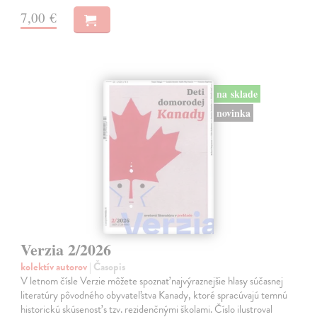
7,00 €
na sklade
novinka
Verzia 2/2026
kolektív autorov
| Časopis
V letnom čísle Verzie môžete spoznať najvýraznejšie hlasy súčasnej
literatúry pôvodného obyvateľstva Kanady, ktoré spracúvajú temnú
historickú skúsenosť s tzv. rezidenčnými školami. Číslo ilustroval