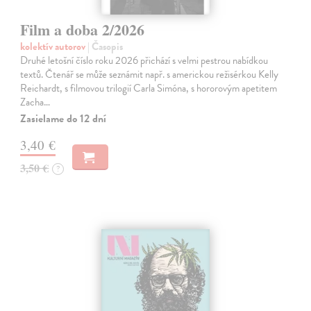
Film a doba 2/2026
kolektív autorov
| Časopis
Druhé letošní číslo roku 2026 přichází s velmi pestrou nabídkou
textů. Čtenář se může seznámit např. s americkou režisérkou Kelly
Reichardt, s filmovou trilogií Carla Simóna, s hororovým apetitem
Zacha…
Zasielame do 12 dní
3,40 €
3,50 €
?