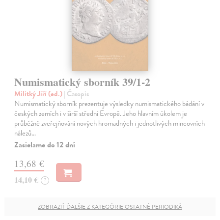
Numismatický sborník 39/1-2
Militký Jiří (ed.)
| Časopis
Numismatický sborník prezentuje výsledky numismatického bádání v
českých zemích i v širší střední Evropě. Jeho hlavním úkolem je
průběžné zveřejňování nových hromadných i jednotlivých mincovních
nálezů…
Zasielame do 12 dní
13,68 €
14,10 €
?
ZOBRAZIŤ ĎALŠIE Z KATEGÓRIE OSTATNÉ PERIODIKÁ