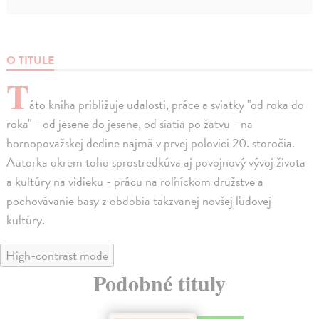
O TITULE
T
áto kniha približuje udalosti, práce a sviatky "od roka do
roka" - od jesene do jesene, od siatia po žatvu - na
hornopovažskej dedine najmä v prvej polovici 20. storočia.
Autorka okrem toho sprostredkúva aj povojnový vývoj života
a kultúry na vidieku - prácu na roľníckom družstve a
pochovávanie basy z obdobia takzvanej novšej ľudovej
kultúry.
High-contrast mode
Podobné tituly