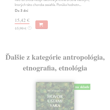
Na
10,36 €
14
10,90 €
?
15
Ďalšie z kategórie antropológia,
etnografia, etnológia
na sklade