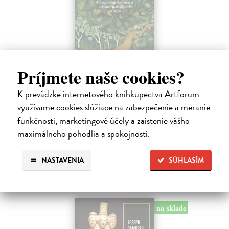
Hovor ústami Yaka
Príjmete naše cookies?
Bombjaková Daša
| Kniha
Ich deti denne prejdú rukami aj dvadsiatich rôznych ľudí. Nepoznajú
K prevádzke internetového kníhkupectva Artforum
koncept viny, netolerujú chvastanie a namiesto o vzdelávaní hovoria o
využívame cookies slúžiace na zabezpečenie a meranie
zdieľaní múdrosti a dozrievaní.
funkčnosti, marketingové účely a zaistenie vášho
Na sklade
?
maximálneho pohodlia a spokojnosti.
16,06 €
16,90 €
NASTAVENIA
SÚHLASÍM
?
na sklade