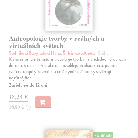
Antropologie tvorby v reálných a
virtuálních světech
Stehlíková Babyrádová Hana, Šilhánková Aneta
| Kniha
Kniha se věnuje tématu antropologie tvorby na příkladech drobných
děl dětí, studujících a také děl rozsáhlejšího charakteru, jež jsou
tvořena dospělými umělci a umělkyněmi. Autorky si všímají
nejrůznějších…
Zasielame do 12 dní
18,24 €
18,80 €
?
na sklade