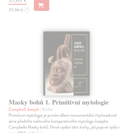
37,50 €
?
Masky bohů 1. Primitivní mytologie
Campbell Joseph
| Kniha
Primitivní mytologie je prvním dílem monumentální čtyřsvazkové
série předního světového komparativního mytologa Josepha
Campbella Masky bohů. Nové vydání této knihy, jež poprvé vyšla v