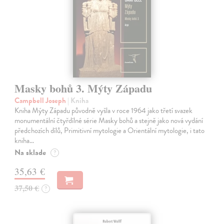
Masky bohů 3. Mýty Západu
Campbell Joseph
| Kniha
Kniha Mýty Západu původně vyšla v roce 1964 jako třetí svazek
monumentální čtyřdílné série Masky bohů a stejně jako nová vydání
předchozích dílů, Primitivní mytologie a Orientální mytologie, i tato
kniha…
Na sklade
?
35,63 €
37,50 €
?