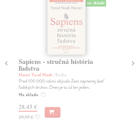
na sklade
Sapiens - stručná história
T
ľudstva
Ta
Obj
Harari Yuval Noah
| Kniha
ode
Pred 100 000 rokmi obývalo Zem najmenej šesť
ľudských druhov. Dnes je tu už len jeden.
Na
Na sklade
?
24
28,45 €
25
29,95 €
?