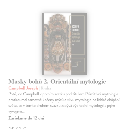
Masky bohů 2. Orientální mytologie
Campbell Joseph
| Kniha
Poté, co Campbell v prvním svazku pod titulem Primitivní mytologie
prozkoumal samotné kořeny mýtů a vlivu mytologie na lidské chápání
světa, se v tomto druhém svazku zabývá východní mytologií a jejím
vývojem.…
Zasielame do 12 dní
35,63 €