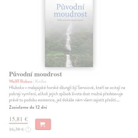
Původní moudrost
Wolff Roben
| Kniha
Hluboko v malajsijské horské džungli žijí Senoiové, kteří se ocitají na
pokraji vymření, ačkoli jejich způsob života dost možná představuje
právě tu podobu existence, jež dokáže nám všem zajistit přežití.…
Zasielame do 12 dní
15,81 €
16,30 €
?