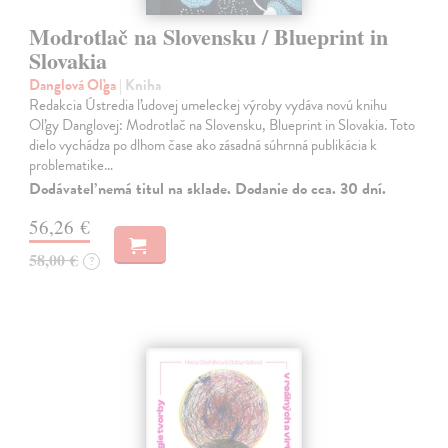
Modrotlač na Slovensku / Blueprint in
Slovakia
Danglová Oľga
| Kniha
Redakcia Ústredia ľudovej umeleckej výroby vydáva novú knihu
Oľgy Danglovej: Modrotlač na Slovensku, Blueprint in Slovakia. Toto
dielo vychádza po dlhom čase ako zásadná súhrnná publikácia k
problematike…
Dodávateľ nemá titul na sklade. Dodanie do cca. 30 dní.
56,26 €
58,00 €
?