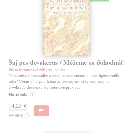
Šaj pes dovakeras / Môžeme sa dohodnúť
Hübschmannová Milena
| Kniha
Ako vznikajú predsudky a prečo si nerozumieme, hoci žijeme vedľa
seba? Výnimočná publikácia uznávanej romistky vychádza po
prvýkrát v slovenskom a rómskom preklade.
Na sklade
?
14,25 €
15,00 €
?