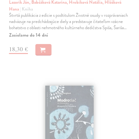
Lazorík Ján, Babčáková Katarína, Hrebíková Natália, Hlôšková
Hana
| Kniha
Štvrtá publikácia z edície s podtitulom Životné osudy v rozprávaniach
nadväzuje na predchádzajúce diely a predstavuje čitateľom vzácne
bohatstvo z oblasti nehmotného kultúrneho dedičstva Spiša, Šariša…
Zasielame do 14 dní
18,30 €