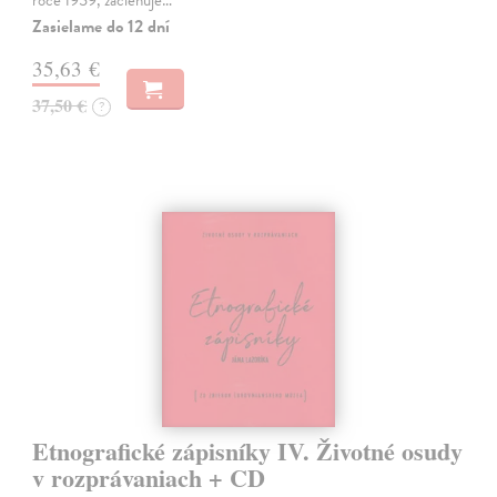
roce 1959, začleňuje…
Zasielame do 12 dní
35,63 €
37,50 €
?
Etnografické zápisníky IV. Životné osudy
v rozprávaniach + CD