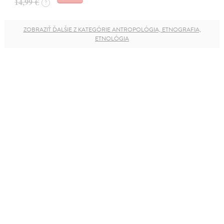
14,99 €
?
ZOBRAZIŤ ĎALŠIE Z KATEGÓRIE ANTROPOLÓGIA, ETNOGRAFIA,
ETNOLÓGIA