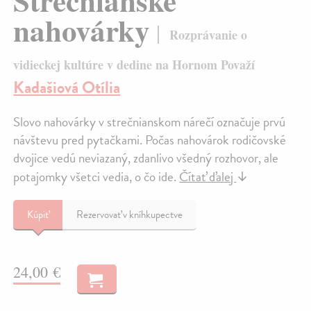
Strečnianske
nahovárky
Rozprávanie o
vidieckej kultúre v dedine na Hornom Považí
Kadašiová Otília
Slovo nahovárky v strečnianskom nárečí označuje prvú
návštevu pred pytačkami. Počas nahovárok rodičovské
dvojice vedú neviazaný, zdanlivo všedný rozhovor, ale
potajomky všetci vedia, o čo ide.
Čítať ďalej
↓
Kúpiť
Rezervovať v kníhkupectve
24,00 €