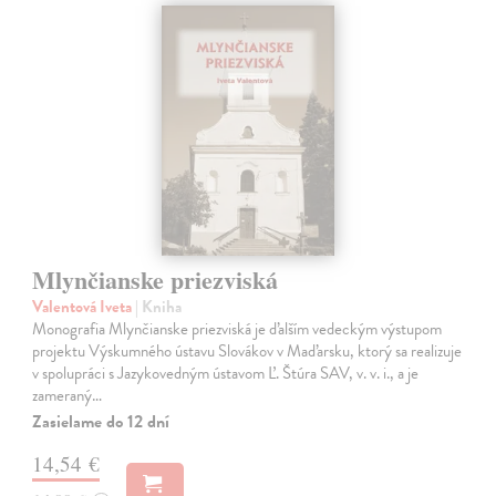
Mlynčianske priezviská
Valentová Iveta
| Kniha
Monografia Mlynčianske priezviská je ďalším vedeckým výstupom
projektu Výskumného ústavu Slovákov v Maďarsku, ktorý sa realizuje
v spolupráci s Jazykovedným ústavom Ľ. Štúra SAV, v. v. i., a je
zameraný…
Zasielame do 12 dní
14,54 €