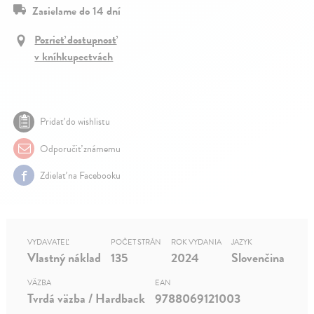
Zasielame do 14 dní
Pozrieť dostupnosť
v kníhkupectvách
Pridať do wishlistu
Odporučiť známemu
Zdielať na Facebooku
VYDAVATEĽ
POČET STRÁN
ROK VYDANIA
JAZYK
Vlastný náklad
135
2024
Slovenčina
VÄZBA
EAN
Tvrdá väzba / Hardback
9788069121003