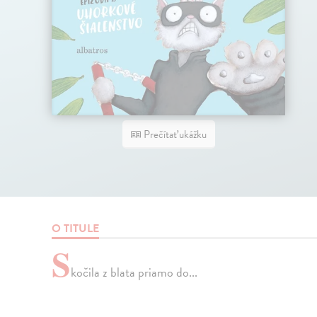
Prečítať ukážku
O TITULE
S
kočila z blata priamo do...