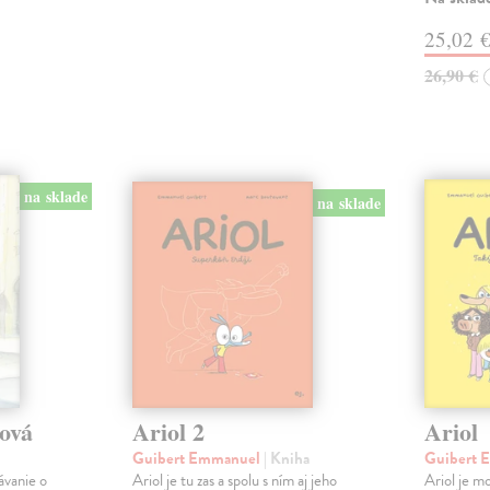
25,02 
26,90 €
na sklade
na sklade
tová
Ariol 2
Ariol
Guibert Emmanuel
| Kniha
Guibert
ávanie o
Ariol je tu zas a spolu s ním aj jeho
Ariol je mo