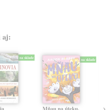
 aj:
na sklade
na sklade
ia
Mňau na úteku.
Mň