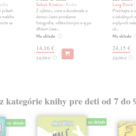
Kniha
Soboň Kristína
| Kniha
Long David
|
 príbeh
Z výletov, ciest a dovoleniek si
Prečítajte si
 a malého
domov často prinášame
o odvážnych z
norte sa
fotografie, vďaka ktorým si aj po
ovplyvnili naš
dlhšom čase...
už...
Na sklade
Na sklade
?
14,16 €
24,15 €
14,90 €
24,90 €
?
?
 z kategórie knihy pre deti od 7 do 
na sklade
na sklade