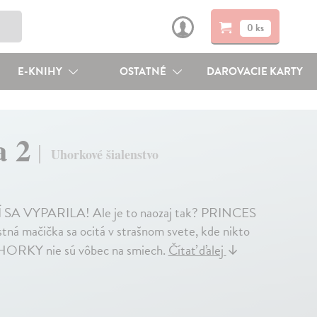
0 ks
E-KNIHY
OSTATNÉ
DAROVACIE KARTY
a 2
Uhorkové šialenstvo
YPARILA! Ale je to naozaj tak? PRINCES
ná mačička sa ocitá v strašnom svete, kde nikto
UHORKY nie sú vôbec na smiech.
Čítať ďalej
↓