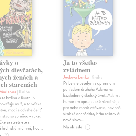
ávky o
Ja to všetko
ých dievčatách,
zvládnem
nych ženách a
Jecková Lenka
| Kniha
ch starenách
Príbeh je veselým a úprimným
pohľadom druháha Adama na
 Marianna
| Kniha
každodenný školský život. Adam s
za hrdinu v živote i v
humorom opisuje, aké náročné je
považuje muž, a to vďaka
pre neho ranné vstávanie, povinná
stvu, moci a odvahe čeliť
školská dochádzka, hŕba zošitov či
stvu so zbraňou v ruke.
nové slovo…
žke sa stretnete s
Na sklade
?
 hrdinskými činmi, hoci…
e
?