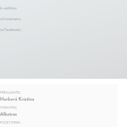
do wishlistu
čiť známemu
 na Facebooku
PREKLADATEĽ
Horková Kristína
VYDAVATEĽ
Albatros
POČET STRÁN