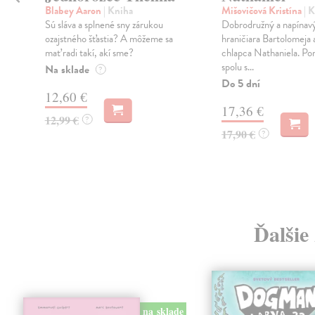
Blabey Aaron
| Kniha
Mišovičová Kristína
| 
Sú sláva a splnené sny zárukou
Dobrodružný a napínavý
ozajstného šťastia? A môžeme sa
hraničiara Bartolomeja
mať radi takí, akí sme?
chlapca Nathaniela. Po
spolu s...
Na sklade
?
Do 5 dní
12,60 €
17,36 €
12,99 €
?
17,90 €
?
Ďalšie
na sklade