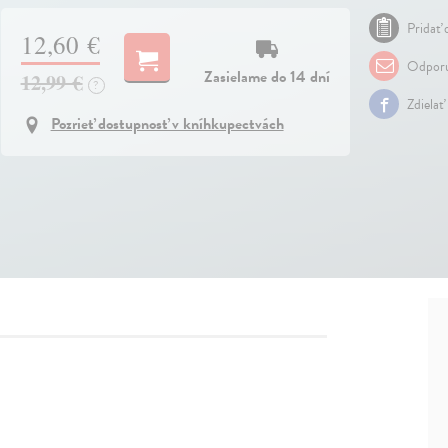
Pridať 
12,60 €
Odporu
Zasielame do 14 dní
12,99 €
?
Zdielať
Pozrieť dostupnosť v kníhkupectvách