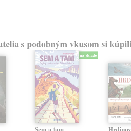
atelia s podobným vkusom si kúpili
na sklade
Sem a tam
Hrdinov