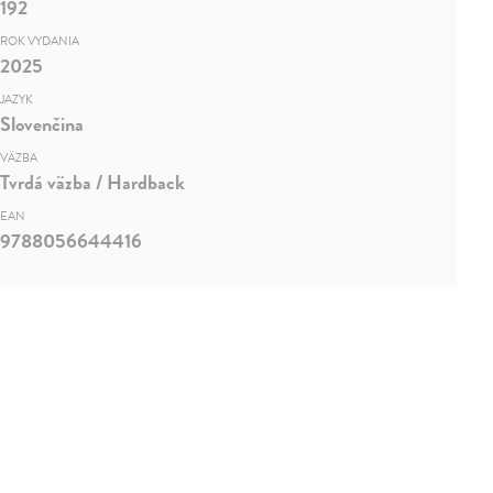
192
ROK VYDANIA
2025
JAZYK
Slovenčina
VÄZBA
Tvrdá väzba / Hardback
EAN
9788056644416