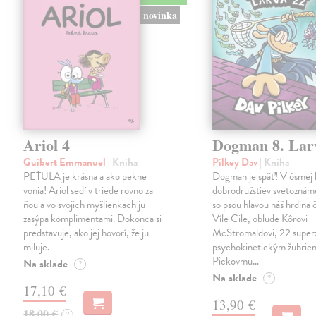
novinka
Ariol 4
Dogman 8. Lar
Guibert Emmanuel
| Kniha
Pilkey Dav
| Kniha
PEŤULA je krásna a ako pekne
Dogman je späť! V ôsmej 
vonia! Ariol sedí v triede rovno za
dobrodružstiev svetoznám
ňou a vo svojich myšlienkach ju
so psou hlavou náš hrdina če
zasýpa komplimentami. Dokonca si
Víle Cile, oblude Kôrovi
predstavuje, ako jej hovorí, že ju
McStromaldovi, 22 super
miluje.
psychokinetickým žubrien
Pickovmu…
Na sklade
?
Na sklade
?
17,10 €
13,90 €
18,00 €
?