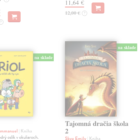
11,64 €
€
12,00 €
?
?
na sklade
na sklade
Tajomná dračia škola
2
 Emmanuel
| Kniha
drý oslík v okuliaroch.
Skye Emily
| Kniha