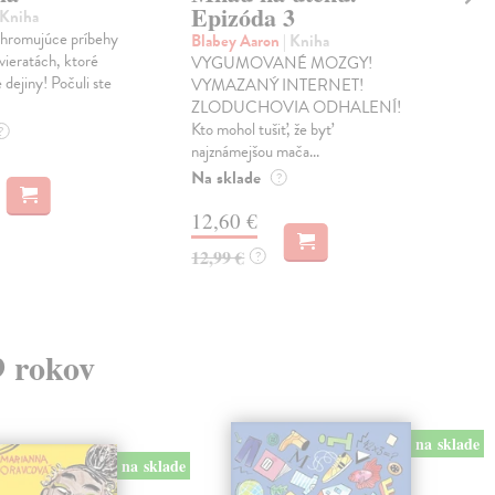
Epizóda 3
Ep
 Kniha
 ohromujúce príbehy
Blabey Aaron
| Kniha
Bla
vieratách, ktoré
VYGUMOVANÉ MOZGY!
Čo s
e dejiny! Počuli ste
VYMAZANÝ INTERNET!
inte
ZLODUCHOVIA ODHALENÍ!
obvi
Kto mohol tušiť, že byť
nesp
?
najznámejšou mača...
Zas
Na sklade
?
12
12,60 €
12,
12,99 €
?
9 rokov
na sklade
na sklade