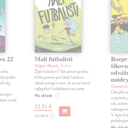
va 22
Malí futbalisti
Rozpr
šikovn
Vešper Marek
| Kniha
odváž
knihe
Žiješ futbalom? Tak potom je táto
eho poliša
kniha presne pre teba! Lenka a
múdry
lí zlej
Jakub snívajú o tom, že sa raz stanú
Oravcová
najlepšími futbalistami na svete.
Obvykle sa 
zúrivým
Na sklade
?
rozprávke 
kam a tiež
sile, bohat
12,51 €
nebezpečen
V tejto kni
12,90 €
?
podobnými
Na sklad