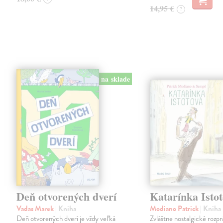
14,95 €
?
na sklade
Deň otvorených dverí
Katarínka Isto
Vadas Marek
| Kniha
Modiano Patrick
| Kniha
Deň otvorených dverí je vždy veľká
Zvláštne nostalgické rozpr