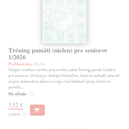
Tréning pamäti (nielen) pre seniorov
1/2026
Pavlíková Jana
| Kniha
Vitajte v treťom ročníku pracovného zošita Tréning pamäti (nielen)
pre seniorov. Určený je všetkým lúštiteľom, ktorí sa rozhodli venovať
svojmu duševnému zdraviu a majú chuť zdolávať výzvy, ktoré im
pomôžu…
Na sklade
?
3,52 €
3,70 €
?