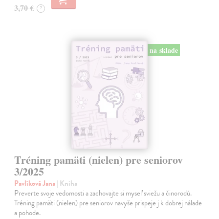
3,70 €
?
na sklade
Tréning pamäti (nielen) pre seniorov
3/2025
Pavlíková Jana
| Kniha
Preverte svoje vedomosti a zachovajte si myseľ sviežu a činorodú.
Tréning pamäti (nielen) pre seniorov navyše prispeje j k dobrej nálade
a pohode.