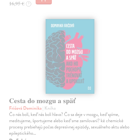
16,95 €
?
Cesta do mozgu a späť
Fričová Dominika
| Kniha
Čo nás bolí, keď nás bolí hlava? Čo sa deje v mozgu, keď spíme,
meditujeme, športujeme alebo keď sme zamilovaní? ké chemické
procesy prebiehajú počas depresívnej epizódy, sexuálneho aktu alebo
epileptického…