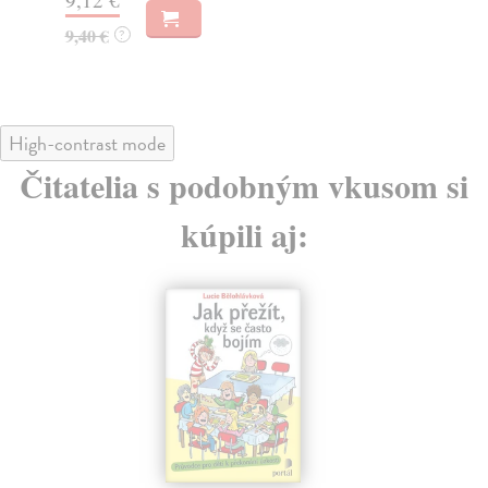
9,40 €
9,
?
High-contrast mode
Čitatelia s podobným vkusom si
kúpili aj: