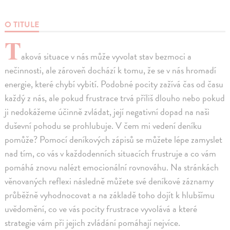
O TITULE
T
aková situace v nás může vyvolat stav bezmoci a
nečinnosti, ale zároveň dochází k tomu, že se v nás hromadí
energie, které chybí vybití. Podobné pocity zažívá čas od času
každý z nás, ale pokud frustrace trvá příliš dlouho nebo pokud
ji nedokážeme účinně zvládat, její negativní dopad na naši
duševní pohodu se prohlubuje. V čem mi vedení deníku
pomůže? Pomocí deníkových zápisů se můžete lépe zamyslet
nad tím, co vás v každodenních situacích frustruje a co vám
pomáhá znovu nalézt emocionální rovnováhu. Na stránkách
věnovaných reflexi následně můžete své deníkové záznamy
průběžně vyhodnocovat a na základě toho dojít k hlubšímu
uvědomění, co ve vás pocity frustrace vyvolává a které
strategie vám při jejich zvládání pomáhají nejvíce.