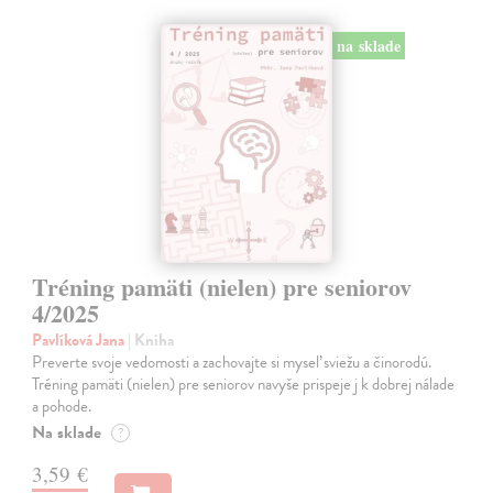
na sklade
Tréning pamäti (nielen) pre seniorov
4/2025
Pavlíková Jana
| Kniha
Preverte svoje vedomosti a zachovajte si myseľ sviežu a činorodú.
Tréning pamäti (nielen) pre seniorov navyše prispeje j k dobrej nálade
a pohode.
Na sklade
?
3,59 €