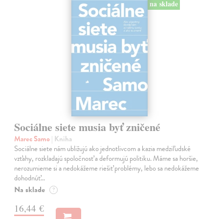
na sklade
Sociálne siete musia byť zničené
Marec Samo
| Kniha
Sociálne siete nám ubližujú ako jednotlivcom a kazia medziľudské
vzťahy, rozkladajú spoločnosť a deformujú politiku. Máme sa horšie,
nerozumieme si a nedokážeme riešiť problémy, lebo sa nedokážeme
dohodnúť…
Na sklade
?
16,44 €