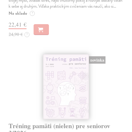
svojej mysli, zvládať stres, nájsť vnútorný pokoj a rozvíjať láskavý vzťah
k sebe aj druhým. Vďaka praktickým cvičeniam vás naučí, ako si…
Na sklade
?
22,41 €
24,90 €
?
novinka
Tréning pamäti (nielen) pre seniorov