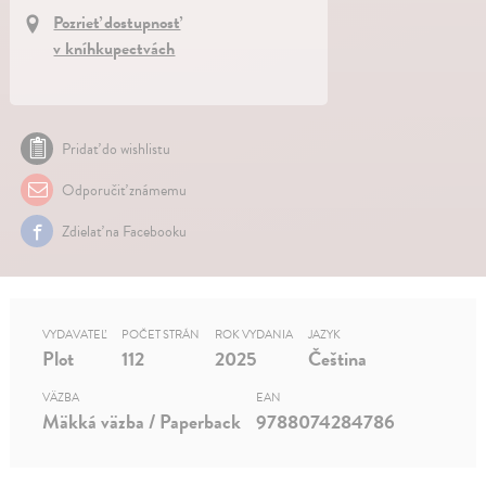
Pozrieť dostupnosť
v kníhkupectvách
Pridať do wishlistu
Odporučiť známemu
Zdielať na Facebooku
VYDAVATEĽ
POČET STRÁN
ROK VYDANIA
JAZYK
Plot
112
2025
Čeština
VÄZBA
EAN
Mäkká väzba / Paperback
9788074284786