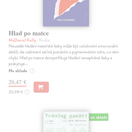
Hlad po matce
McDaniel Kelly
| Kniha
Neustálé hledání mateřské lásky může být celoživotní emocionální
zátěží, ale uzdravení začíná poznáním a pojmenováním toho, co nám
chybí. Hlad po matce demystifikuje hledání nenaplněné lásky a
poskytuje…
Na sklade
?
20,47 €
21,10 €
?
na sklade