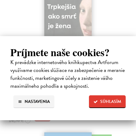
Príjmete naše cookies?
Trpkejšia ako smrť je žena
K prevádzke internetového kníhkupectva Artforum
Marneros Andreas
| Kniha
využívame cookies slúžiace na zabezpečenie a meranie
JE TO MOŽNO NAJVÄČŠIA REVOLÚCIA NAŠICH DNÍ:
funkčnosti, marketingové účely a zaistenie vášho
rovnocennosť a rovnoprávnosť ženy a muža. Vojna a mier medzi
maximálneho pohodlia a spokojnosti.
pohlaviami sa však nezačali feminizmom 20. storočia, ale ich
spolužitím.
Zasielame do 14 dní
NASTAVENIA
SÚHLASÍM
22,05 €
24,50 €
?