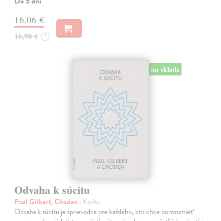
Do 5 dní
16,06 €
16,90 €
?
na sklade
Odvaha k súcitu
Paul Gilbert, Choden
| Kniha
Odvaha k súcitu je sprievodca pre každého, kto chce porozumieť