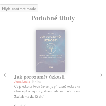
High-contrast mode
Podobné tituly
Jak porozumět úzkosti
J
Jasná Lucie
| Kniha
Jas
Co je úzkost? Pocit úzkosti je přirozená reakce na
Co 
situace plné nejistoty, stresu nebo možného ohrož...
jak
Zasielame do 12 dní
Za
9,12 €
9,