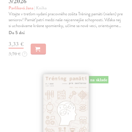
3/2026
Pavlíková Jana
| Kniha
Vitajte v treťom vydaní pracovného zošita Tréning pamäti (nielen) pre
seniorov! Pamäť patrí medzi naše najcennejšie schopnosti. Vďaka nej
si uchovávame krásne spomienky, učíme sa nové veci, orientujeme…
Do 5 dní
3,33 €
3,70 €
?
na sklade