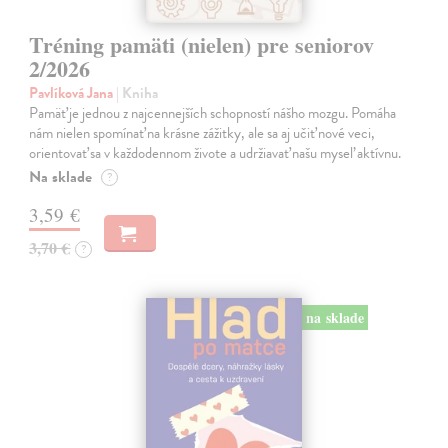
Tréning pamäti (nielen) pre seniorov
2/2026
Pavlíková Jana
| Kniha
Pamäť je jednou z najcennejších schopností nášho mozgu. Pomáha
nám nielen spomínať na krásne zážitky, ale sa aj učiť nové veci,
orientovať sa v každodennom živote a udržiavať našu myseľ aktívnu.
Na sklade
?
3,59 €
3,70 €
?
na sklade