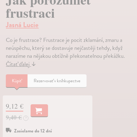
frustraci
Jasná Lucie
Co je frustrace? Frustrace je pocit zklamání, zmaru a
neúspěchu, který se dostavuje nejčastěji tehdy, když
narazíme na nějakou obtížně překonatelnou překážku.
Čítať ďalej
↓
Kúpiť
Rezervovať v kníhkupectve
9,12 €
9,40 €
?
Zasielame do 12 dní