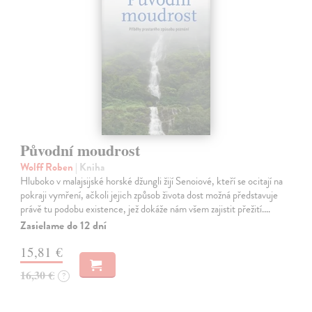
Původní moudrost
Wolff Roben
| Kniha
Hluboko v malajsijské horské džungli žijí Senoiové, kteří se ocitají na
pokraji vymření, ačkoli jejich způsob života dost možná představuje
právě tu podobu existence, jež dokáže nám všem zajistit přežití.…
Zasielame do 12 dní
15,81 €
16,30 €
?