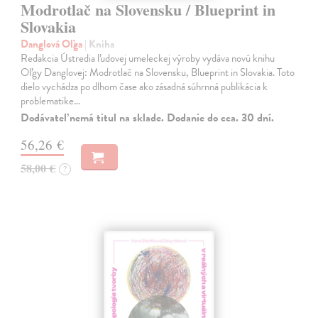
Modrotlač na Slovensku / Blueprint in
Slovakia
Danglová Oľga
| Kniha
Redakcia Ústredia ľudovej umeleckej výroby vydáva novú knihu
Oľgy Danglovej: Modrotlač na Slovensku, Blueprint in Slovakia. Toto
dielo vychádza po dlhom čase ako zásadná súhrnná publikácia k
problematike…
Dodávateľ nemá titul na sklade. Dodanie do cca. 30 dní.
56,26 €
58,00 €
?