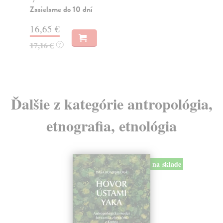
Zasielame do 10 dní
13
16,65 €
13
17,16 €
?
Ďalšie z kategórie antropológia,
etnografia, etnológia
na sklade