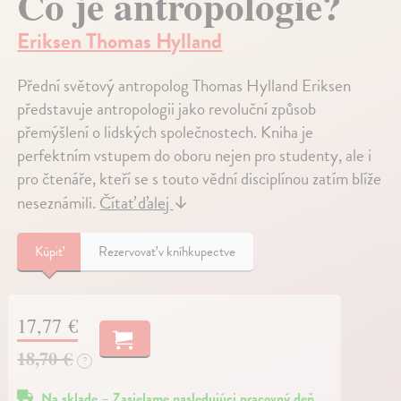
Co je antropologie?
Eriksen Thomas Hylland
Přední světový antropolog Thomas Hylland Eriksen
představuje antropologii jako revoluční způsob
přemýšlení o lidských společnostech. Kniha je
perfektním vstupem do oboru nejen pro studenty, ale i
pro čtenáře, kteří se s touto vědní disciplínou zatím blíže
neseznámili.
Čítať ďalej
↓
Kúpiť
Rezervovať v kníhkupectve
17,77 €
18,70 €
?
Na sklade – Zasielame nasledujúci pracovný deň