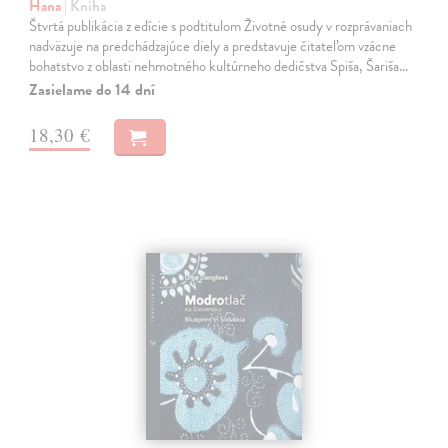
Hana
| Kniha
Štvrtá publikácia z edície s podtitulom Životné osudy v rozprávaniach
nadväzuje na predchádzajúce diely a predstavuje čitateľom vzácne
bohatstvo z oblasti nehmotného kultúrneho dedičstva Spiša, Šariša…
Zasielame do 14 dní
18,30 €