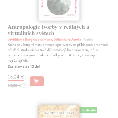
Antropologie tvorby v reálných a
virtuálních světech
Stehlíková Babyrádová Hana, Šilhánková Aneta
| Kniha
Kniha se věnuje tématu antropologie tvorby na příkladech drobných
děl dětí, studujících a také děl rozsáhlejšího charakteru, jež jsou
tvořena dospělými umělci a umělkyněmi. Autorky si všímají
nejrůznějších…
Zasielame do 12 dní
18,24 €
18,80 €
?
na sklade