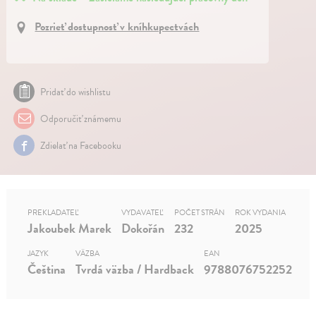
Pozrieť dostupnosť v kníhkupectvách
Pridať do wishlistu
Odporučiť známemu
Zdielať na Facebooku
PREKLADATEĽ
VYDAVATEĽ
POČET STRÁN
ROK VYDANIA
Jakoubek Marek
Dokořán
232
2025
JAZYK
VÄZBA
EAN
Čeština
Tvrdá väzba / Hardback
9788076752252