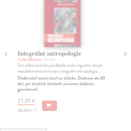
Integrální antropologie
St
Cichá Martina
| Kniha
Lév
Tato odborná kniha předkládá zcela originální, dosud
Nov
nepublikovanou koncepci integrální antropologie...
str
Dodávateľ nemá titul na sklade. Dodanie do 30
Za
dní, pri starších tituloch nevieme dodanie
garantovať.
18
18
27,35 €
28,20 €
?