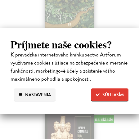
Hovor ústami Yaka
Príjmete naše cookies?
Bombjaková Daša
| Kniha
Ich deti denne prejdú rukami aj dvadsiatich rôznych ľudí. Nepoznajú
K prevádzke internetového kníhkupectva Artforum
koncept viny, netolerujú chvastanie a namiesto o vzdelávaní hovoria o
zdieľaní múdrosti a dozrievaní.
využívame cookies slúžiace na zabezpečenie a meranie
Na sklade
funkčnosti, marketingové účely a zaistenie vášho
maximálneho pohodlia a spokojnosti.
16,06 €
16,90 €
?
NASTAVENIA
SÚHLASÍM
na sklade