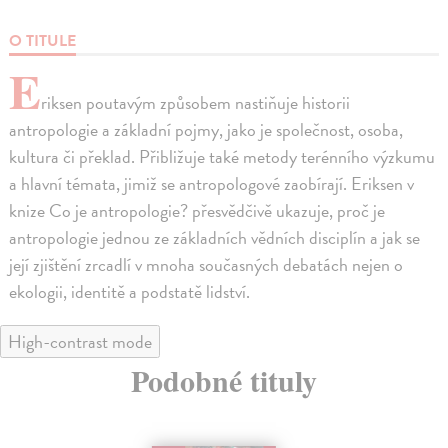
O TITULE
E
riksen poutavým způsobem nastiňuje historii
antropologie a základní pojmy, jako je společnost, osoba,
kultura či překlad. Přibližuje také metody terénního výzkumu
a hlavní témata, jimiž se antropologové zaobírají. Eriksen v
knize Co je antropologie? přesvědčivě ukazuje, proč je
antropologie jednou ze základních vědních disciplín a jak se
její zjištění zrcadlí v mnoha současných debatách nejen o
ekologii, identitě a podstatě lidství.
High-contrast mode
Podobné tituly