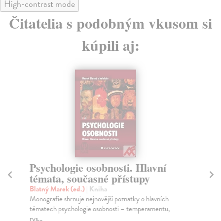
High-contrast mode
Čitatelia s podobným vkusom si
kúpili aj:
Psychologie osobnosti. Hlavní
Če
témata, současné přístupy
Ja
S p
Blatný Marek (ed.)
| Kniha
sam
Monografie shrnuje nejnovější poznatky o hlavních
rep
tématech psychologie osobnosti – temperamentu,
rys...
Za