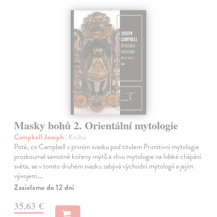
Masky bohů 2. Orientální mytologie
Campbell Joseph
| Kniha
Poté, co Campbell v prvním svazku pod titulem Primitivní mytologie
prozkoumal samotné kořeny mýtů a vlivu mytologie na lidské chápání
světa, se v tomto druhém svazku zabývá východní mytologií a jejím
vývojem.…
Zasielame do 12 dní
35,63 €