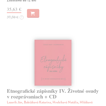
Zasielame do 12 dní
35,63 €
37,50 €
?
Etnografické zápisníky IV. Životné osudy
v rozprávaniach + CD
Lazorík Ján, Babčáková Katarína, Hrebíková Natália, Hlôšková