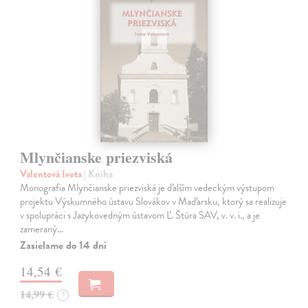
Mlynčianske priezviská
Valentová Iveta
| Kniha
Monografia Mlynčianske priezviská je ďalším vedeckým výstupom
projektu Výskumného ústavu Slovákov v Maďarsku, ktorý sa realizuje
v spolupráci s Jazykovedným ústavom Ľ. Štúra SAV, v. v. i., a je
zameraný…
Zasielame do 14 dní
14,54 €
14,99 €
?