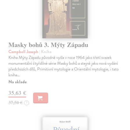
Masky bohů 3. Mýty Západu
Campbell Joseph
| Kniha
Kniha Mýty Západu původně vyšla v roce 1964 jako třetí svazek
monumentální čtyřdílné série Masky bohů a stejně jako nová vydání
předchozích dílů, Primitivní mytologie a Orientální mytologie, i tato
kniha…
Na sklade
35,63 €
37,50 €
?