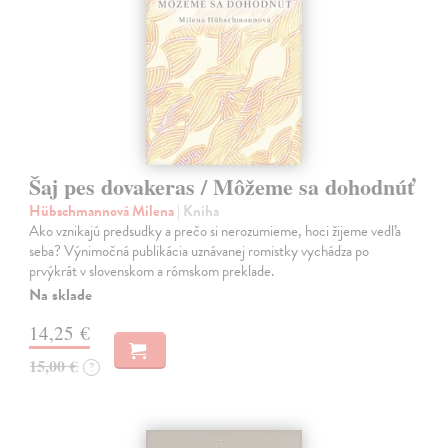
Šaj pes dovakeras / Môžeme sa dohodnúť
Hübschmannová Milena
| Kniha
Ako vznikajú predsudky a prečo si nerozumieme, hoci žijeme vedľa
seba? Výnimočná publikácia uznávanej romistky vychádza po
prvýkrát v slovenskom a rómskom preklade.
Na sklade
14,25 €
15,00 €
?