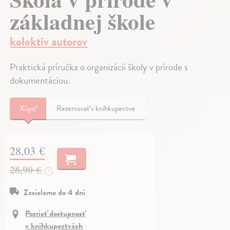
základnej škole
kolektív autorov
Praktická príručka o organizácii školy v prírode s
dokumentáciou.
Kúpiť
Rezervovať v kníhkupectve
28,03 €
28,90 €
?
Zasielame do 4 dní
Pozrieť dostupnosť
v kníhkupectvách