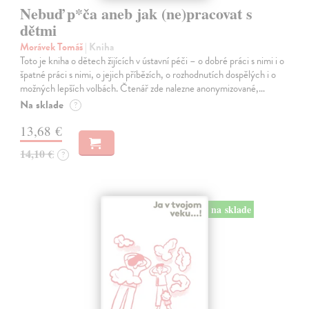
Nebuď p*ča aneb jak (ne)pracovat s
dětmi
Morávek Tomáš
| Kniha
Toto je kniha o dětech žijících v ústavní péči – o dobré práci s nimi i o
špatné práci s nimi, o jejich příbězích, o rozhodnutích dospělých i o
možných lepších volbách. Čtenář zde nalezne anonymizované,…
Na sklade
?
13,68 €
14,10 €
?
na sklade