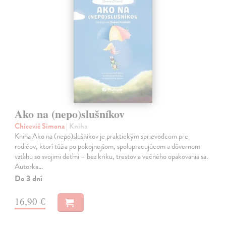
Ako na (nepo)slušníkov
Chicevič Simona
| Kniha
Kniha Ako na (nepo)slušníkov je praktickým sprievodcom pre
rodičov, ktorí túžia po pokojnejšom, spolupracujúcom a dôvernom
vzťahu so svojimi deťmi – bez kriku, trestov a večného opakovania sa.
Autorka…
Do 3 dní
16,90 €