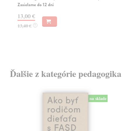
ško
Na sklade
?
Za
13,68 €
16
14,10 €
?
17
Ďalšie z kategórie pedagogika
na sklade