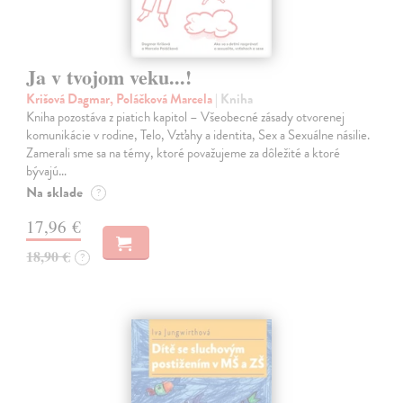
Ja v tvojom veku...!
Krišová Dagmar, Poláčková Marcela
| Kniha
Kniha pozostáva z piatich kapitol – Všeobecné zásady otvorenej
komunikácie v rodine, Telo, Vzťahy a identita, Sex a Sexuálne násilie.
Zamerali sme sa na témy, ktoré považujeme za dôležité a ktoré
bývajú…
Na sklade
?
17,96 €
18,90 €
?