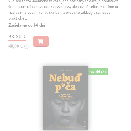
Cieľom tohto učebného textu a jeho nadväzných častí je predstaviť
študentom učiteľstva etickej výchovy, ale tiež učiteľom v teréne či
riadiacim pracovníkom v školách teoretické základy a súvisiace
praktické…
Zasielame do 14 dní
38,80 €
40,00 €
?
na sklade