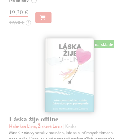
Na sklade
?
19,30 €
19,90 €
?
na sklade
Láska žije offline
Halmkan Lívia, Žiaková Lucia
| Kniha
Mnohí z nás vyrastali v rodinách, kde sa o intímnych témach
nehovorilo. Dnes je veľmi potrebné prelomiť ľady a zmeniť to.