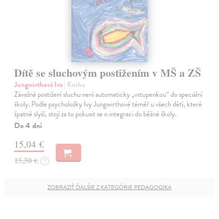
Dítě se sluchovým postižením v MŠ a ZŠ
Jungwirthová Iva
| Kniha
Závažné postižení sluchu není automaticky „vstupenkou“ do speciální
školy. Podle psycholožky Ivy Jungwirthové téměř u všech dětí, které
špatně slyší, stojí za to pokusit se o integraci do běžné školy.
Do 4 dní
15,04 €
15,50 €
?
ZOBRAZIŤ ĎALŠIE Z KATEGÓRIE PEDAGOGIKA