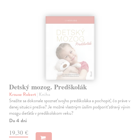
Detský mozog. Predškolák
Krause Robert
| Kniha
Snažíte sa dokonale spoznať svojho predškoláka a pochopiť, čo práve v
danej situácii prežíva? Je možné vlastným úsilím podporiť zdravý vývin
mozgu dieťaťa v predškolskom veku?
Do 4 dní
19,30 €