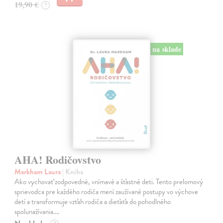
19,90 €
?
na sklade
AHA! Rodičovstvo
Markham Laura
| Kniha
Ako vychovať zodpovedné, vnímavé a šťastné deti. Tento prelomový
sprievodca pre každého rodiča mení zaužívané postupy vo výchove
detí a transformuje vzťah rodiča a dieťaťa do pohodlného
spolunažívania.…