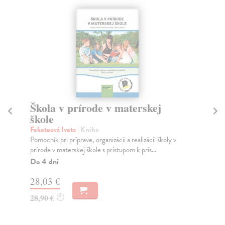
Škola v prírode v materskej
S
škole
šk
Feketeová Iveta
| Kniha
Čer
Pomocník pri príprave, organizácii a realizácii školy v
Vzť
prírode v materskej škole s prístupom k prís...
soc
Do 4 dní
Na
28,03 €
28
28,90 €
28
?