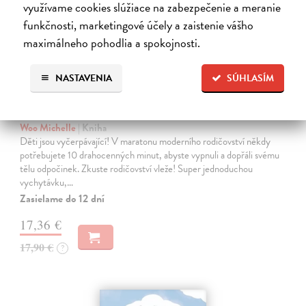
využívame cookies slúžiace na zabezpečenie a meranie
funkčnosti, marketingové účely a zaistenie vášho
maximálneho pohodlia a spokojnosti.
NASTAVENIA
SÚHLASÍM
Rodičem vleže
Woo Michelle
| Kniha
Děti jsou vyčerpávající! V maratonu moderního rodičovství někdy
potřebujete 10 drahocenných minut, abyste vypnuli a dopřáli svému
tělu odpočinek. Zkuste rodičovství vleže! Super jednoduchou
vychytávku,…
Zasielame do 12 dní
17,36 €
17,90 €
?