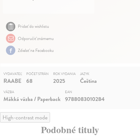
Pridať do wishlistu
Odporučiť známemu
Zdielať na Facebooku
VYDAVATEĽ
POČET STRÁN
ROK VYDANIA
JAZYK
RAABE
68
2025
Čeština
VÄZBA
EAN
Mäkká väzba / Paperback
9788083010284
High-contrast mode
Podobné tituly