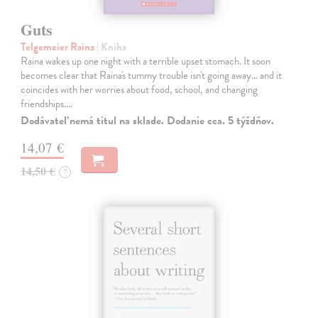
Guts
Telgemeier Raina
| Kniha
Raina wakes up one night with a terrible upset stomach. It soon
becomes clear that Raina's tummy trouble isn't going away... and it
coincides with her worries about food, school, and changing
friendships.…
Dodávateľ nemá titul na sklade. Dodanie cca. 5 týždňov.
14,07 €
14,50 €
?