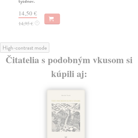
týždňov.
14
14,50 €
14
14,95 €
?
High-contrast mode
Čitatelia s podobným vkusom si
kúpili aj: