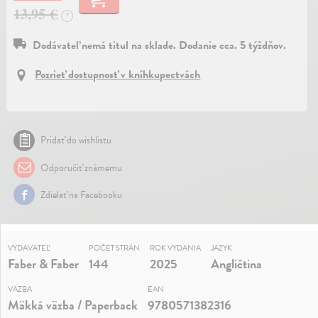
13,95 €
?
Dodávateľ nemá titul na sklade. Dodanie cca. 5 týždňov.
Pozrieť dostupnosť v kníhkupectvách
Pridať do wishlistu
Odporučiť známemu
Zdielať na Facebooku
VYDAVATEĽ
POČET STRÁN
ROK VYDANIA
JAZYK
Faber & Faber
144
2025
Angličtina
VÄZBA
EAN
Mäkká väzba / Paperback
9780571382316