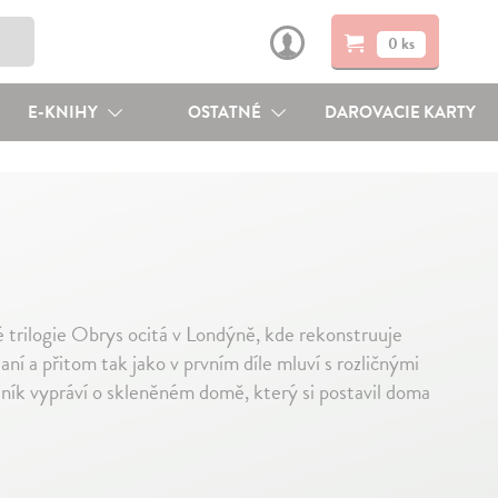
0 ks
E-KNIHY
OSTATNÉ
DAROVACIE KARTY
trilogie Obrys ocitá v Londýně, kde rekonstruuje
aní a přitom tak jako v prvním díle mluví s rozličnými
edník vypráví o skleněném domě, který si postavil doma