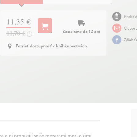
Pridať d
11,35 €
Odporu
Zasielame do 12 dní
11,70 €
?
Zdielať
Pozrieť dostupnosť v kníhkupectvách
e o ní pronikají spíše mezerami mezi cizími