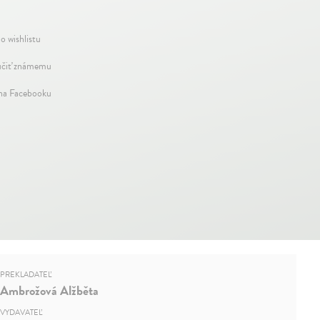
o wishlistu
čiť známemu
 na Facebooku
PREKLADATEĽ
Ambrožová Alžběta
VYDAVATEĽ