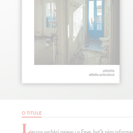
O TITULE
L
eccos vychází najevo i o Faye, byť k nám informac