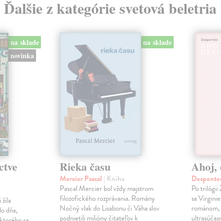
Ďalšie z kategórie svetová beletria
na sklade
na sklade
novinka
ctve
Rieka času
Ahoj, 
Mercier Pascal
| Kniha
Despentes
Pascal Mercier bol vždy majstrom
Po trilógi
filozofického rozprávania. Romány
sa Virgini
žila
Nočný vlak do Lisabonu či Váha slov
románom, 
do dňa,
podnietili milióny čitateľov k
ultrasúča
 ktorého sa