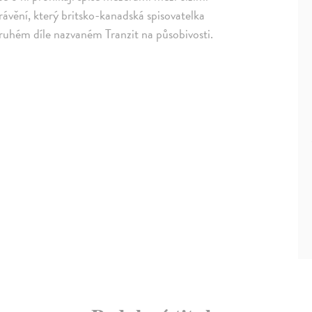
ávění, který britsko-kanadská spisovatelka
 druhém díle nazvaném Tranzit na působivosti.