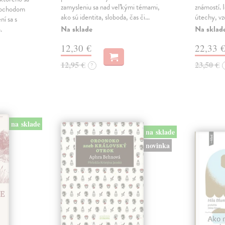
zamysleniu sa nad veľkými témami,
známostí. 
imochodom
ako sú identita, sloboda, čas či…
útechy, vzd
ní sa s
Na sklade
Na sklad
.
12,30 €
22,33 
12,95 €
23,50 €
?
na sklade
na sklade
novinka