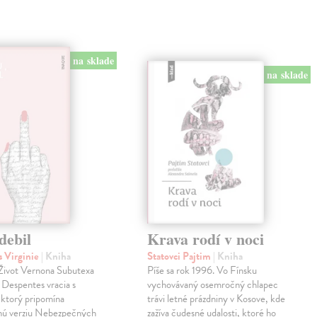
na sklade
na sklade
debil
Krava rodí v noci
 Virginie
| Kniha
Statovci Pajtim
| Kniha
i Život Vernona Subutexa
Píše sa rok 1996. Vo Fínsku
e Despentes vracia s
vychovávaný osemročný chlapec
ktorý pripomína
trávi letné prázdniny v Kosove, kde
snú verziu Nebezpečných
zažíva čudesné udalosti, ktoré ho