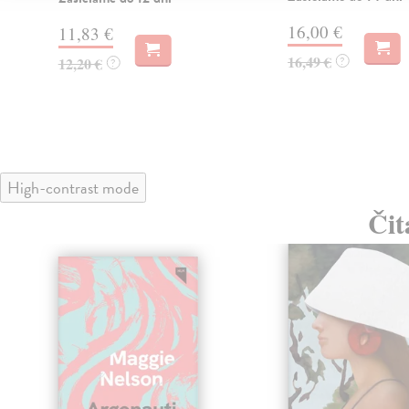
16,00 €
11,83 €
16,49 €
12,20 €
?
?
High-contrast mode
Čit