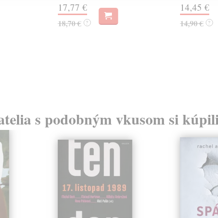
17,77 €
14,45 €
18,70 €
14,90 €
?
?
atelia s podobným vkusom si kúpili