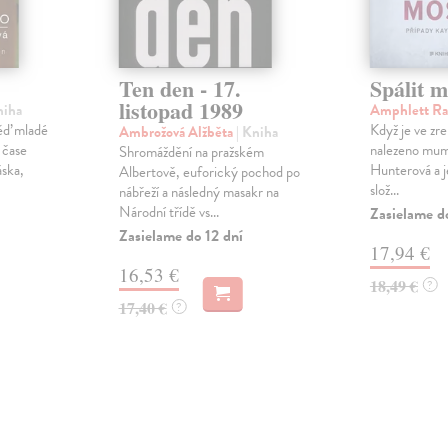
Ten den - 17.
Spálit m
listopad 1989
niha
Amphlett Ra
ěď mladé
Když je ve zr
Ambrožová Alžběta
| Kniha
 čase
nalezeno mumi
Shromáždění na pražském
áska,
Hunterová a j
Albertově, euforický pochod po
slož...
nábřeží a následný masakr na
Národní třídě vs...
Zasielame d
Zasielame do 12 dní
17,94 €
16,53 €
18,49 €
?
17,40 €
?