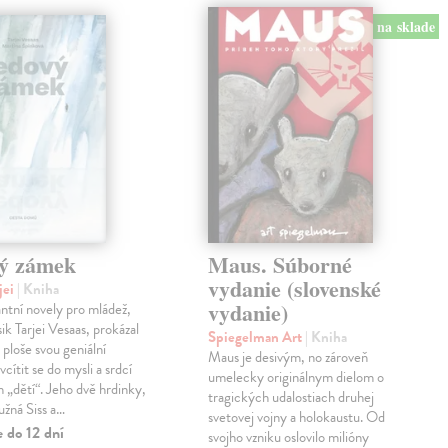
na sklade
ý zámek
Maus. Súborné
vydanie (slovenské
jei
| Kniha
vydanie)
antní novely pro mládež,
ik Tarjei Vesaas, prokázal
Spiegelman Art
| Kniha
 ploše svou geniální
Maus je desivým, no zároveň
cítit se do mysli a srdcí
umelecky originálnym dielom o
h „dětí“. Jeho dvě hrdinky,
tragických udalostiach druhej
ružná Siss a…
svetovej vojny a holokaustu. Od
 do 12 dní
svojho vzniku oslovilo milióny