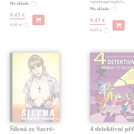
najnebezpečnejších…
Na sklade
?
Na sklade
?
9,45 €
9,45 €
9,95 €
?
9,95 €
?
Šílená ze Sacré-
4 detektivní př