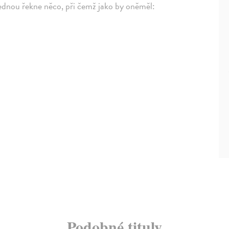
jednou řekne něco, při čemž jako by oněměl:
Podobné tituly