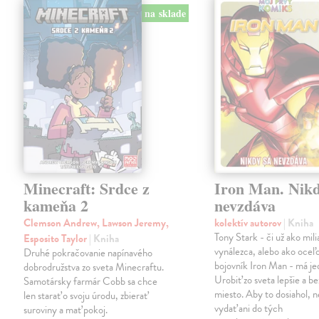
na sklade
Minecraft: Srdce z
Iron Man. Nikd
kameňa 2
nevzdáva
Clemson Andrew, Lawson Jeremy,
kolektív autorov
| Kniha
Tony Stark - či už ako mili
Esposito Taylor
| Kniha
vynálezca, alebo ako oceľ
Druhé pokračovanie napínavého
bojovník Iron Man - má jed
dobrodružstva zo sveta Minecraftu.
Urobiť zo sveta lepšie a b
Samotársky farmár Cobb sa chce
miesto. Aby to dosiahol, n
len starať o svoju úrodu, zbierať
vydať ani do tých
suroviny a mať pokoj.