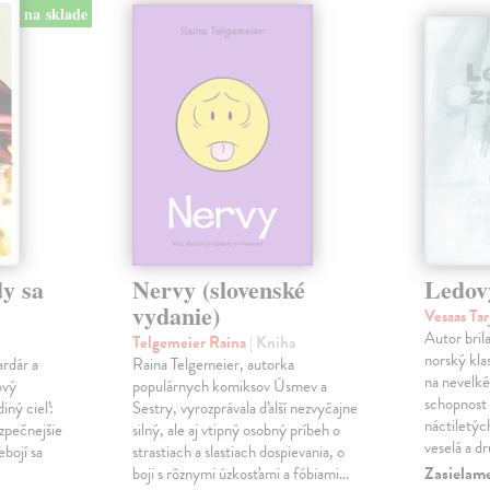
na sklade
y sa
Nervy (slovenské
Ledov
vydanie)
Vesaas Tar
Autor bril
Telgemeier Raina
| Kniha
norský klas
ardár a
Raina Telgemeier, autorka
na nevelké
ový
populárnych komiksov Úsmev a
schopnost v
iný cieľ:
Sestry, vyrozprávala ďalší nezvyčajne
náctiletýc
ezpečnejšie
silný, ale aj vtipný osobný príbeh o
veselá a d
ebojí sa
strastiach a slastiach dospievania, o
Zasielame
boji s rôznymi úzkosťami a fóbiami...