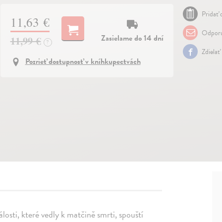
Pridať 
11,63 €
Odporu
Zasielame do 14 dní
11,99 €
?
Zdielať
Pozrieť dostupnosť v kníhkupectvách
álosti, které vedly k matčině smrti, spouští