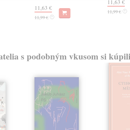
11,63 €
11,63 €
11,99 €
?
11,99 €
?
atelia s podobným vkusom si kúpili