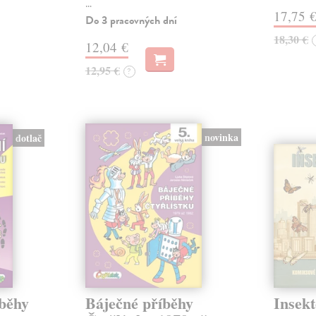
…
17,75 
Do 3 pracovných dní
18,30 €
12,04 €
12,95 €
?
novinka
dotlač
íběhy
Báječné příběhy
Insekt