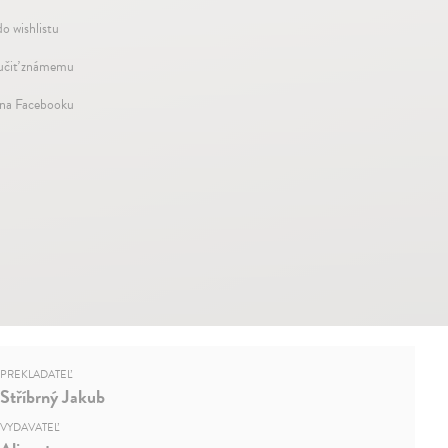
do wishlistu
čiť známemu
 na Facebooku
PREKLADATEĽ
Stříbrný Jakub
VYDAVATEĽ