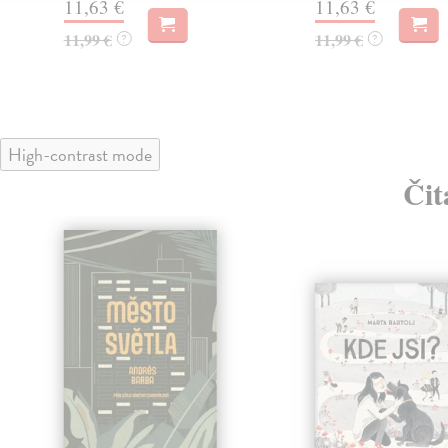
11,63 €
11,63 €
11,99 €
11,99 €
?
?
High-contrast mode
Čit