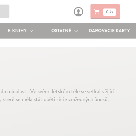
0 ks
E-KNIHY
OSTATNÉ
DAROVACIE KARTY
 do minulosti. Ve svém dětském těle se setkal s žijící
, které se měla stát obětí série vražedných únosů,