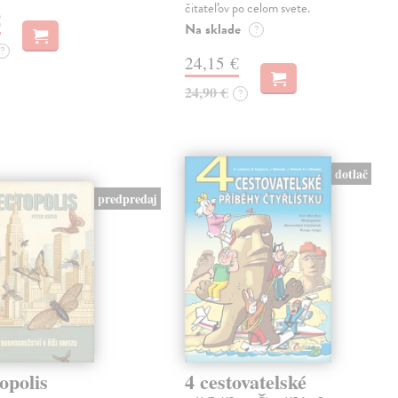
čitateľov po celom svete.
€
Na sklade
?
?
24,15 €
24,90 €
?
dotlač
predpredaj
opolis
4 cestovatelské