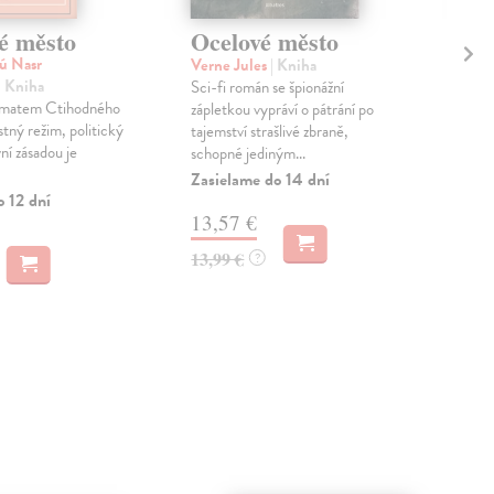
é město
Ocelové město
Do
ú Nasr
Verne Jules
| Kniha
Čer
| Kniha
Sci-fi román se špionážní
Ves
ématem Ctihodného
zápletkou vypráví o pátrání po
šest
tný režim, politický
tajemství strašlivé zbraně,
se u
vní zásadou je
schopné jediným...
podd
Zasielame do 14 dní
Zas
o 12 dní
13,57 €
4,
13,99 €
4,7
?