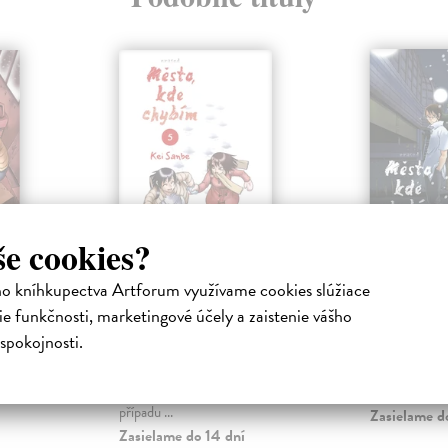
še cookies?
hybím
Město, kde chybím
Město, 
ho kníhkupectva Artforum využívame cookies slúžiace
5
6
e funkčnosti, marketingové účely a zaistenie vášho
Sanbe Kei
| Kniha
Sanbe Kei
| 
spokojnosti.
 spustilo
Díky pomoci Jaširoa a Saturuovy
Předtucha hran
e potřetí
matky byla Hinazuki umístěna do
ohledně Misat
 vzpomín...
babiččiny péče. S vyřešením
Satoru a Jaširo
případu ...
Zasielame d
Zasielame do 14 dní