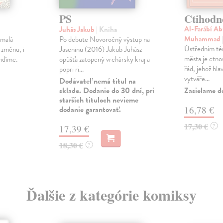
PS
Ctihodn
Al-Farábí Ab
Juhás Jakub
| Kniha
Muhammad
 malá
Po debute Novoročný výstup na
Ústředním t
 změnu, i
Jaseninu (2016) Jakub Juhász
města je ctnos
vidíme.
opúšťa zatopený vrchársky kraj a
řád, jehož hla
popri ri...
vytváře...
Dodávateľ nemá titul na
sklade. Dodanie do 30 dní, pri
Zasielame d
starších tituloch nevieme
dodanie garantovať.
16,78 €
17,30 €
?
17,39 €
18,30 €
?
Ďalšie z kategórie komiksy