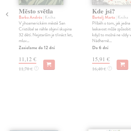
Město světla
Kde jsi?
Barba Andrés
| Kniha
Bartolj Marta
| Kniha
V jihoamerickém městě San
Příběh o tom, jak jedna
Cristóbal se náhle objeví skupina
laskavost může způsobit
32 dětí. Nejstarším je třináct let,
když to možná ne vždy 
mluv...
Nádherně...
Zasielame do 12 dní
Do 6 dní
11,12 €
15,91 €
11,70 €
16,40 €
?
?