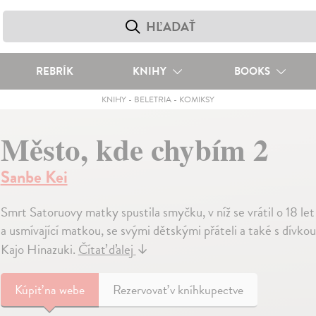
REBRÍK
KNIHY
BOOKS
KNIHY
-
BELETRIA
-
KOMIKSY
Město, kde chybím 2
Sanbe Kei
Smrt Satoruovy matky spustila smyčku, v níž se vrátil o 18 let
a usmívající matkou, se svými dětskými přáteli a také s dívkou
Kajo Hinazuki.
Čítať ďalej
↓
Kúpiť
na webe
Rezervovať v kníhkupectve