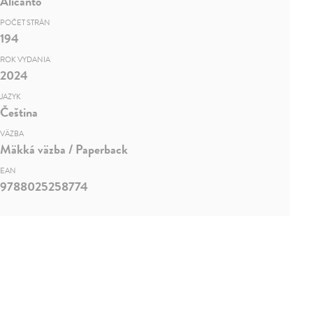
Alicanto
POČET STRÁN
194
ROK VYDANIA
2024
JAZYK
Čeština
VÄZBA
Mäkká väzba / Paperback
EAN
9788025258774