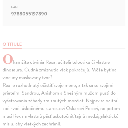
EAN
9788055197890
O TITULE
O
kamžite obvinia Rexa, učiteľa telocviku či vlastne
dinosaura. Čudné zmiznutia však pokračujú. Môže byť na
vine iný maskovaný tvor?
Rex je rozhodnutý očistiť svoje meno, a tak sa so svojimi
priateľmi Sandrou, Anishom a Snežným mužom pustí do
vyšetrovania záhady zmiznutých morčiat. Najprv sa ocitnú
zoči-voči úskočnému starostovi Oskarovi Posovi, no potom
musí Rex na vlastnú päsť uskutočniť tajnú medzigalaktickú
misiu, aby všetkých zachránil.