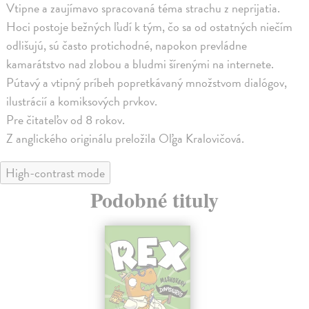
Vtipne a zaujímavo spracovaná téma strachu z neprijatia.
Hoci postoje bežných ľudí k tým, čo sa od ostatných niečím
odlišujú, sú často protichodné, napokon prevládne
kamarátstvo nad zlobou a bludmi šírenými na internete.
Pútavý a vtipný príbeh popretkávaný množstvom dialógov,
ilustrácií a komiksových prvkov.
Pre čitateľov od 8 rokov.
Z anglického originálu preložila Oľga Kralovičová.
High-contrast mode
Podobné tituly