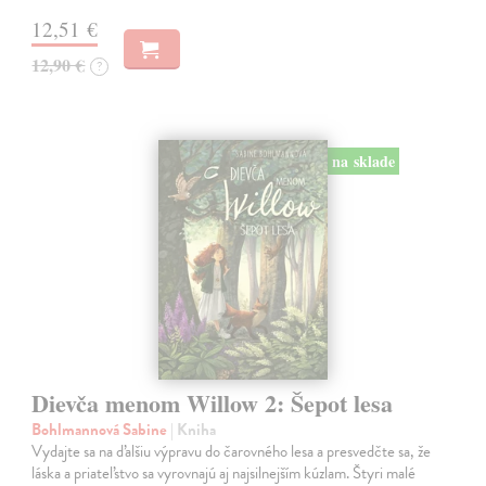
12,51 €
12,90 €
?
na sklade
Dievča menom Willow 2: Šepot lesa
Bohlmannová Sabine
| Kniha
Vydajte sa na ďalšiu výpravu do čarovného lesa a presvedčte sa, že
láska a priateľstvo sa vyrovnajú aj najsilnejším kúzlam. Štyri malé