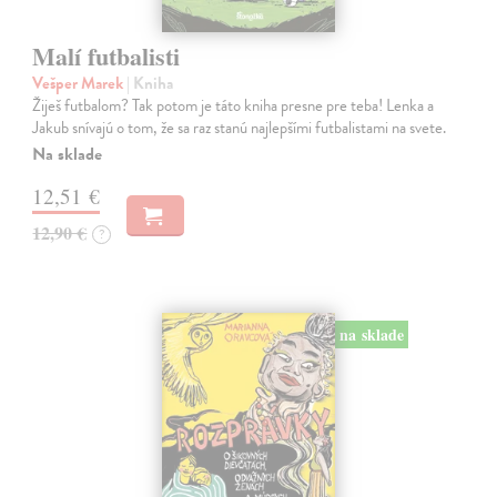
Malí futbalisti
Vešper Marek
| Kniha
Žiješ futbalom? Tak potom je táto kniha presne pre teba! Lenka a
Jakub snívajú o tom, že sa raz stanú najlepšími futbalistami na svete.
Na sklade
12,51 €
12,90 €
?
na sklade