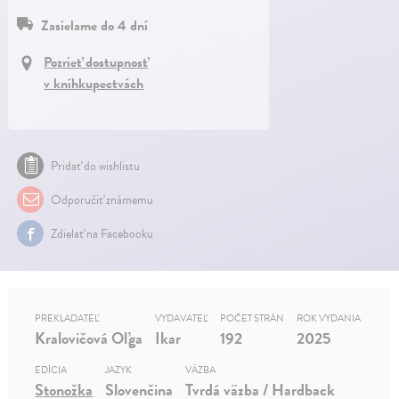
Zasielame do 4 dní
Pozrieť dostupnosť
v kníhkupectvách
Pridať do wishlistu
Odporučiť známemu
Zdielať na Facebooku
PREKLADATEĽ
VYDAVATEĽ
POČET STRÁN
ROK VYDANIA
Kralovičová Oľga
Ikar
192
2025
EDÍCIA
JAZYK
VÄZBA
Stonožka
Slovenčina
Tvrdá väzba / Hardback