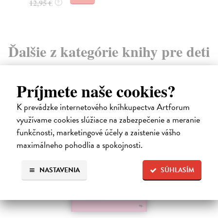
Ďalšie z kategórie knihy pre deti
od 7 do 9 rokov
Príjmete naše cookies?
K prevádzke internetového kníhkupectva Artforum
využívame cookies slúžiace na zabezpečenie a meranie
na sklade
funkčnosti, marketingové účely a zaistenie vášho
novinka
maximálneho pohodlia a spokojnosti.
NASTAVENIA
SÚHLASÍM