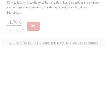
Kant je krásny filozofický príbeh pre deti, ktorý sa zaoberá vesmírom
a strachom z nepoznaného. Pre deti od 8 rokov a ich rodičov.
Na sklade
11,70 €
13,00 €
?
ZOBRAZIŤ ĎALŠIE Z KATEGÓRIE KNIHY PRE DETI OD 7 DO 9 ROKOV