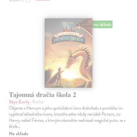
na sklade
Tajomná dračia škola 2
Skye Emily
| Kniha
Objavte s Henrym a jeho spolužiakmi čaro drakobalu a pomôžte im
vypátrať záhadného tvora, ktorého ešte nikdy nevideli Po tom, čo
Henry našiel Fénixa, s ktorým okamžite nadviazal magické puto, sa v
škole…
Na sklade