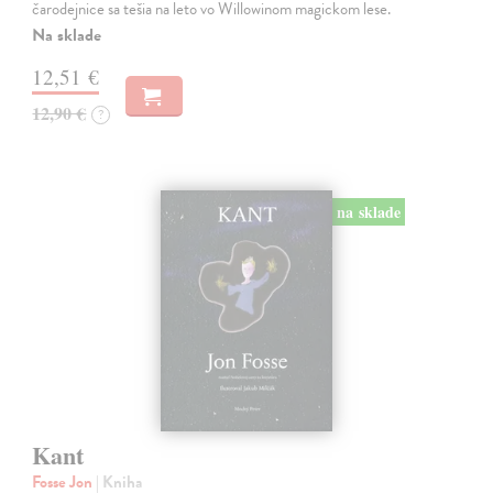
čarodejnice sa tešia na leto vo Willowinom magickom lese.
Na sklade
12,51 €
12,90 €
?
na sklade
Kant
Fosse Jon
| Kniha