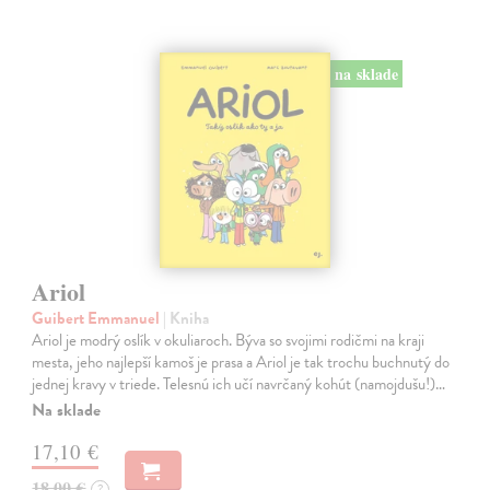
na sklade
Ariol
Guibert Emmanuel
| Kniha
Ariol je modrý oslík v okuliaroch. Býva so svojimi rodičmi na kraji
mesta, jeho najlepší kamoš je prasa a Ariol je tak trochu buchnutý do
jednej kravy v triede. Telesnú ich učí navrčaný kohút (namojdušu!)…
Na sklade
17,10 €
18,00 €
?