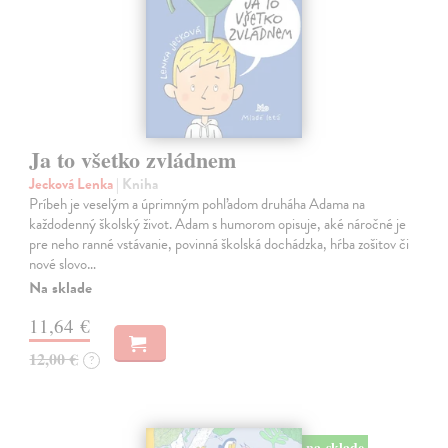
Ja to všetko zvládnem
Jecková Lenka
| Kniha
Príbeh je veselým a úprimným pohľadom druháha Adama na
každodenný školský život. Adam s humorom opisuje, aké náročné je
pre neho ranné vstávanie, povinná školská dochádzka, hŕba zošitov či
nové slovo…
Na sklade
11,64 €
12,00 €
?
na sklade