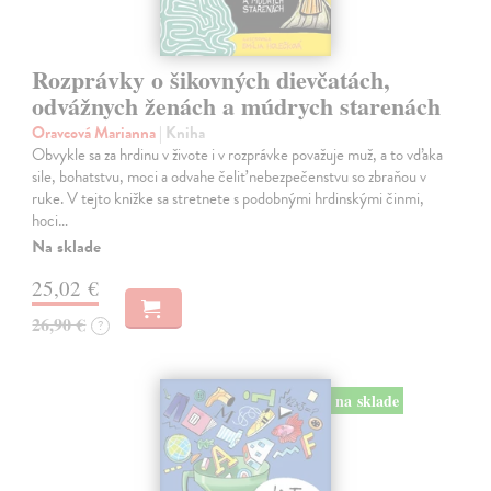
Rozprávky o šikovných dievčatách,
odvážnych ženách a múdrych starenách
Oravcová Marianna
| Kniha
Obvykle sa za hrdinu v živote i v rozprávke považuje muž, a to vďaka
sile, bohatstvu, moci a odvahe čeliť nebezpečenstvu so zbraňou v
ruke. V tejto knižke sa stretnete s podobnými hrdinskými činmi,
hoci…
Na sklade
25,02 €
26,90 €
?
na sklade