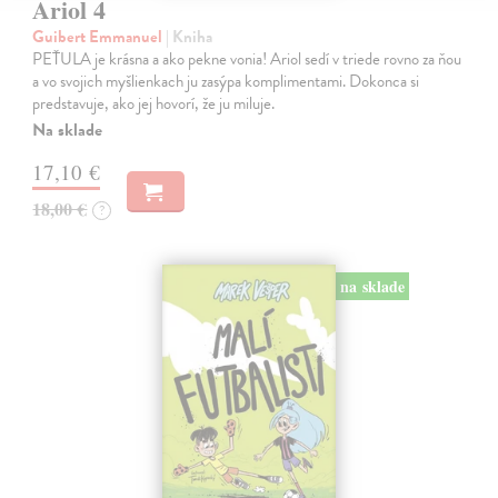
Ariol 4
Guibert Emmanuel
| Kniha
PEŤULA je krásna a ako pekne vonia! Ariol sedí v triede rovno za ňou
a vo svojich myšlienkach ju zasýpa komplimentami. Dokonca si
predstavuje, ako jej hovorí, že ju miluje.
Na sklade
17,10 €
18,00 €
?
na sklade