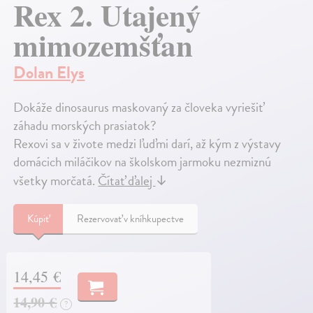
Rex 2. Utajený
mimozemšťan
Dolan Elys
Dokáže dinosaurus maskovaný za človeka vyriešiť
záhadu morských prasiatok?
Rexovi sa v živote medzi ľuďmi darí, až kým z výstavy
domácich miláčikov na školskom jarmoku nezmiznú
všetky morčatá.
Čítať ďalej
↓
Kúpiť
Rezervovať v kníhkupectve
14,45 €
14,90 €
?