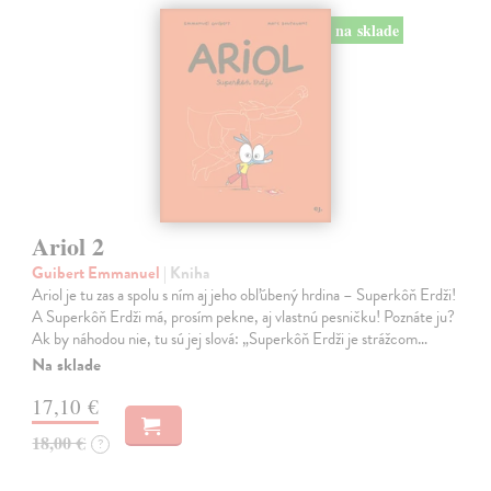
na sklade
Ariol 2
Guibert Emmanuel
| Kniha
Ariol je tu zas a spolu s ním aj jeho obľúbený hrdina – Superkôň Erdži!
A Superkôň Erdži má, prosím pekne, aj vlastnú pesničku! Poznáte ju?
Ak by náhodou nie, tu sú jej slová: „Superkôň Erdži je strážcom…
Na sklade
17,10 €
18,00 €
?