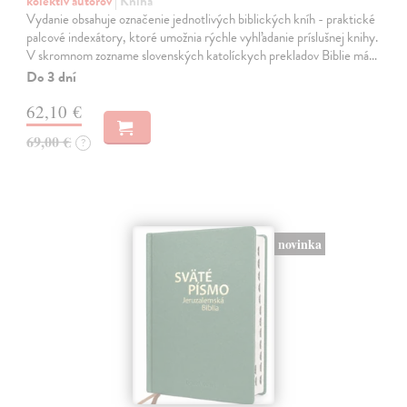
kolektív autorov
| Kniha
Vydanie obsahuje označenie jednotlivých biblických kníh - praktické
palcové indexátory, ktoré umožnia rýchle vyhľadanie príslušnej knihy.
V skromnom zozname slovenských katolíckych prekladov Biblie má…
Do 3 dní
62,10 €
69,00 €
?
novinka