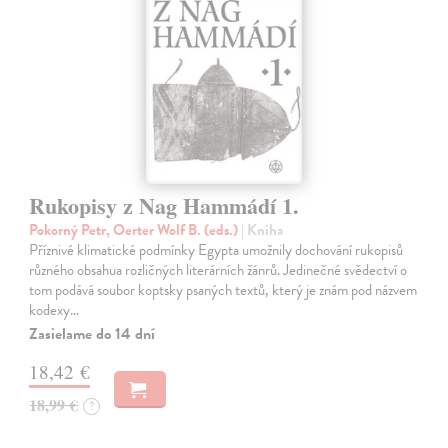
Rukopisy z Nag Hammádí 1.
Pokorný Petr, Oerter Wolf B. (eds.)
| Kniha
Příznivé klimatické podmínky Egypta umožnily dochování rukopisů
různého obsahua rozličných literárních žánrů. Jedinečné svědectví o
tom podává soubor koptsky psaných textů, který je znám pod názvem
kodexy…
Zasielame do 14 dní
18,42 €
18,99 €
?