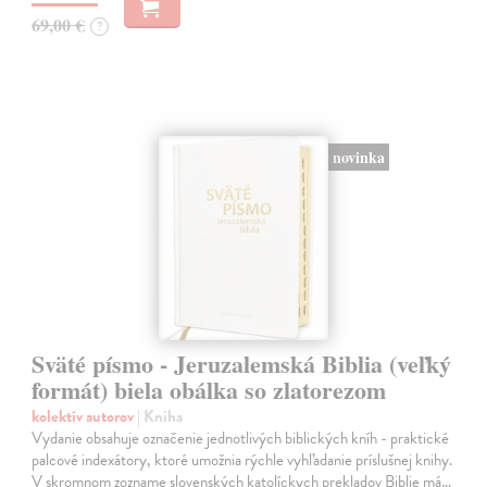
69,00 €
?
novinka
Sväté písmo - Jeruzalemská Biblia (veľký
formát) biela obálka so zlatorezom
kolektív autorov
| Kniha
Vydanie obsahuje označenie jednotlivých biblických kníh - praktické
palcové indexátory, ktoré umožnia rýchle vyhľadanie príslušnej knihy.
V skromnom zozname slovenských katolíckych prekladov Biblie má…