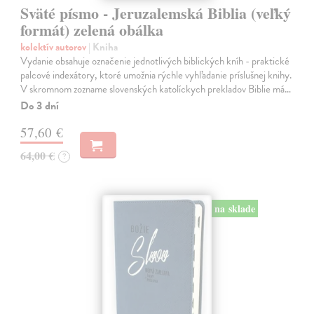
Sväté písmo - Jeruzalemská Biblia (veľký
formát) zelená obálka
kolektív autorov
| Kniha
Vydanie obsahuje označenie jednotlivých biblických kníh - praktické
palcové indexátory, ktoré umožnia rýchle vyhľadanie príslušnej knihy.
V skromnom zozname slovenských katolíckych prekladov Biblie má…
Do 3 dní
57,60 €
64,00 €
?
na sklade