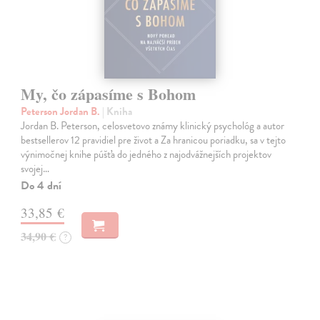
My, čo zápasíme s Bohom
Peterson Jordan B.
| Kniha
Jordan B. Peterson, celosvetovo známy klinický psychológ a autor
bestsellerov 12 pravidiel pre život a Za hranicou poriadku, sa v tejto
výnimočnej knihe púšťa do jedného z najodvážnejších projektov
svojej…
Do 4 dní
33,85 €
34,90 €
?