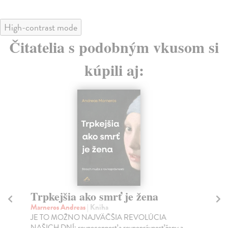
High-contrast mode
Čitatelia s podobným vkusom si
kúpili aj:
Trpkejšia ako smrť je žena
P
Marneros Andreas
| Kniha
Bor
JE TO MOŽNO NAJVÄČŠIA REVOLÚCIA
Tát
NAŠICH DNÍ: rovnocennosť a rovnoprávnosť ženy a
Bor