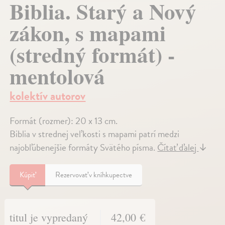
Biblia. Starý a Nový
zákon, s mapami
(stredný formát) -
mentolová
kolektív autorov
Formát (rozmer): 20 x 13 cm.
Biblia v strednej veľkosti s mapami patrí medzi
najobľúbenejšie formáty Svätého písma.
Čítať ďalej
↓
Kúpiť
Rezervovať v kníhkupectve
titul je vypredaný
42,00 €