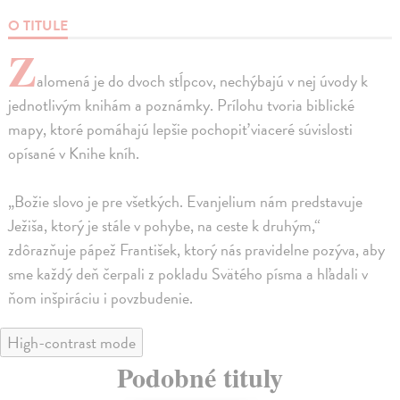
O TITULE
Z
alomená je do dvoch stĺpcov, nechýbajú v nej úvody k
jednotlivým knihám a poznámky. Prílohu tvoria biblické
mapy, ktoré pomáhajú lepšie pochopiť viaceré súvislosti
opísané v Knihe kníh.
„Božie slovo je pre všetkých. Evanjelium nám predstavuje
Ježiša, ktorý je stále v pohybe, na ceste k druhým,“
zdôrazňuje pápež František, ktorý nás pravidelne pozýva, aby
sme každý deň čerpali z pokladu Svätého písma a hľadali v
ňom inšpiráciu i povzbudenie.
High-contrast mode
Podobné tituly