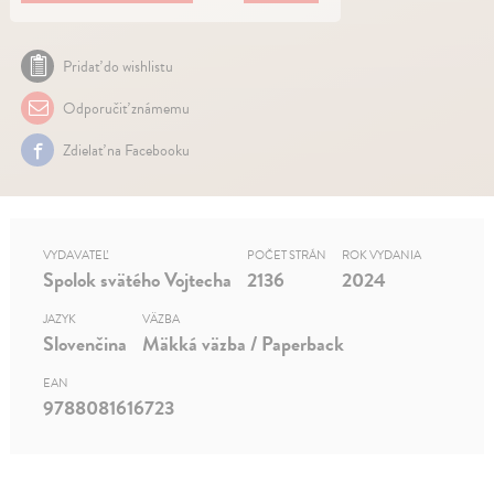
Pridať do wishlistu
Odporučiť známemu
Zdielať na Facebooku
VYDAVATEĽ
POČET STRÁN
ROK VYDANIA
Spolok svätého Vojtecha
2136
2024
JAZYK
VÄZBA
Slovenčina
Mäkká väzba / Paperback
EAN
9788081616723