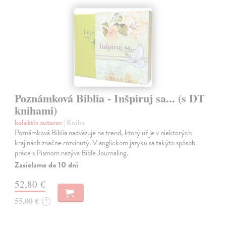
Poznámková Biblia - Inšpiruj sa... (s DT
knihami)
kolektív autorov
| Kniha
Poznámková Biblia nadväzuje na trend, ktorý už je v niektorých
krajinách značne rozvinutý. V anglickom jazyku sa takýto spôsob
práce s Písmom nazýva Bible Journaling.
Zasielame do 10 dní
52,80 €
55,00 €
?