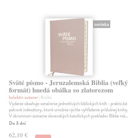
novinka
Sväté písmo - Jeruzalemská Biblia (veľký
formát) hnedá obálka so zlatorezom
kolektív autorov
| Kniha
Vydanie obsahuje označenie jednotlivých biblických kníh - praktické
palcové indexátory, ktoré umožnia rýchle vyhľadanie príslušnej knihy.
V skromnom zozname slovenských katolíckych prekladov Biblie má…
Do 3 dní
62,10 €