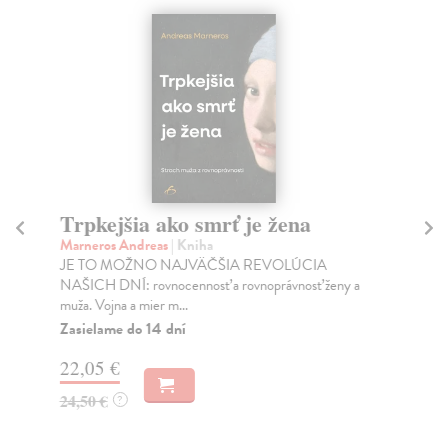
Trpkejšia ako smrť je žena
P
Marneros Andreas
| Kniha
Bor
JE TO MOŽNO NAJVÄČŠIA REVOLÚCIA
Tát
NAŠICH DNÍ: rovnocennosť a rovnoprávnosť ženy a
Bor
muža. Vojna a mier m...
Na
Zasielame do 14 dní
18
22,05 €
19
24,50 €
?