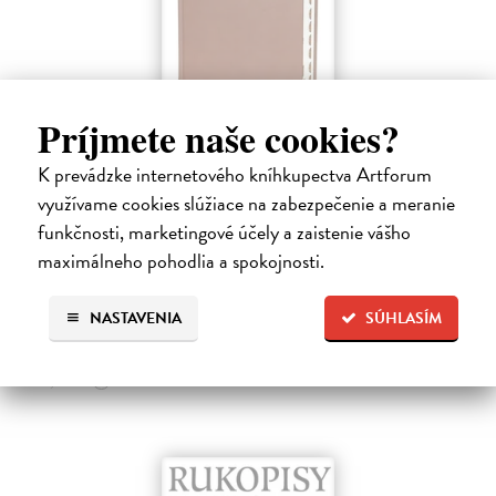
Príjmete naše cookies?
Sväté písmo - Jeruzalemská Biblia (veľký
K prevádzke internetového kníhkupectva Artforum
formát) hnedá obálka
využívame cookies slúžiace na zabezpečenie a meranie
kolektív autorov
| Kniha
funkčnosti, marketingové účely a zaistenie vášho
Vydanie obsahuje označenie jednotlivých biblických kníh - praktické
palcové indexátory, ktoré umožnia rýchle vyhľadanie príslušnej knihy.
maximálneho pohodlia a spokojnosti.
V skromnom zozname slovenských katolíckych prekladov Biblie má…
Zasielame do 10 dní
NASTAVENIA
SÚHLASÍM
57,60 €
64,00 €
?