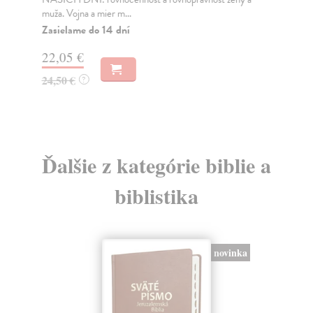
muža. Vojna a mier m...
Na
Zasielame do 14 dní
18
22,05 €
19
24,50 €
?
Ďalšie z kategórie biblie a
biblistika
novinka