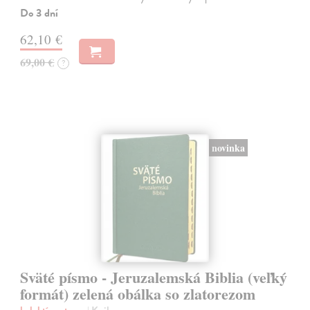
Do 3 dní
62,10 €
69,00 €
?
novinka
Sväté písmo - Jeruzalemská Biblia (veľký
formát) zelená obálka so zlatorezom