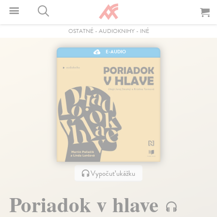
OSTATNÉ
-
AUDIOKNIHY
-
INÉ
E-AUDIO
Vypočuť ukážku
Poriadok v hlave