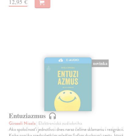
12,95 €
E-AUDIO
novinka
Entuziazmus
Girasoli Nicola
| Elektronická audiokniha
Ako spoločnosť i jednotlivci dnes naraz čelíme sklamaniu i rezignácii.
Kniha ponúka predovšetkým mladým ľuďom duchovnú cestu, ktorá