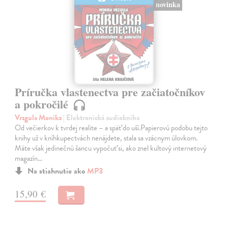
novinka
Príručka vlastenectva pre začiatočníkov
a pokročilé
Vrzgula Monika
| Elektronická audiokniha
Od večierkov k tvrdej realite – a späť do uší.Papierovú podobu tejto
knihy už v kníhkupectvách nenájdete, stala sa vzácnym úlovkom.
Máte však jedinečnú šancu vypočuť si, ako znel kultový internetový
magazín…
Na stiahnutie ako
MP3
15,90 €