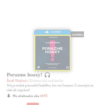
E-AUDIO
novinka
Porazme hoaxy!
Šnídl Vladimír
| Elektronická audiokniha
Nie je možné presvedčiť každého, kto verí hoaxom. S viacerými sa
však dá rozprávať.
Na stiahnutie ako
MP3