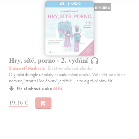
E-AUDIO
novinka
Hry, sítě, porno - 2. vydání
Slussareff Michaela
| Elektronická audiokniha
Digitální džungle už nikdy nebude méně divoká. Vaše děti se v ní ale
nemusejí ztratit.Rodičovství je těžké – a to digitální obzvlášť.
Na stiahnutie ako
MP3
19,16 €