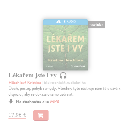
E-AUDIO
novinka
Lékařem jste i vy
Höschlová Kristina
| Elektronická audiokniha
Dech, postoj, pohyb i smysly. Všechny tyto nástroje nám tělo dává k
dispozici, aby se dokázalo samo uzdravit.
Na stiahnutie ako
MP3
17,96 €