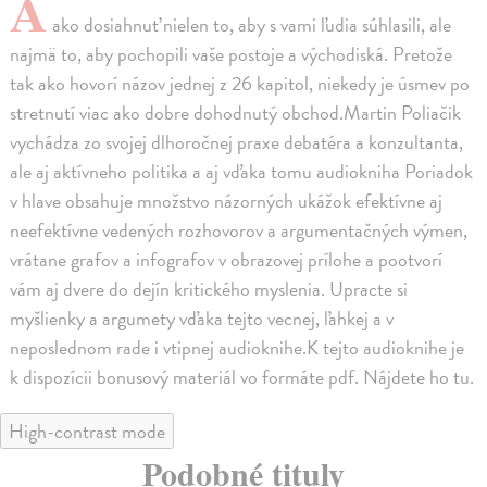
A
ako dosiahnuť nielen to, aby s vami ľudia súhlasili, ale
najmä to, aby pochopili vaše postoje a východiská. Pretože
tak ako hovorí názov jednej z 26 kapitol, niekedy je úsmev po
stretnutí viac ako dobre dohodnutý obchod.Martin Poliačik
vychádza zo svojej dlhoročnej praxe debatéra a konzultanta,
ale aj aktívneho politika a aj vďaka tomu audiokniha Poriadok
v hlave obsahuje množstvo názorných ukážok efektívne aj
neefektívne vedených rozhovorov a argumentačných výmen,
vrátane grafov a infografov v obrazovej prílohe a pootvorí
vám aj dvere do dejín kritického myslenia. Upracte si
myšlienky a argumety vďaka tejto vecnej, ľahkej a v
neposlednom rade i vtipnej audioknihe.K tejto audioknihe je
k dispozícii bonusový materiál vo formáte pdf. Nájdete ho tu.
High-contrast mode
Podobné tituly