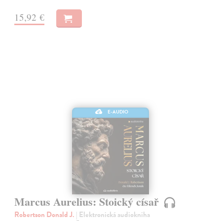
15,92 €
E-AUDIO
Marcus Aurelius: Stoický císař
Robertson Donald J.
| Elektronická audiokniha