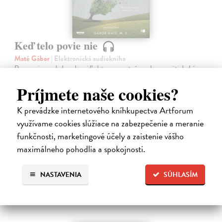
Keď telo povie nie
Maté Gábor
| Elektronická audiokniha
Prevencia pred chorobami ľudstvo zamestnáva od nepamäti. Lekár a
uznávaný autor Gábor Maté verí, že spôsob akým premýšľame a
Príjmete naše cookies?
využívame svoju mozgovú kapacitu, má vplyv aj na naše fyzické
zdravie.
K prevádzke internetového kníhkupectva Artforum
Na stiahnutie ako
MP3
využívame cookies slúžiace na zabezpečenie a meranie
14,45 €
funkčnosti, marketingové účely a zaistenie vášho
maximálneho pohodlia a spokojnosti.
NASTAVENIA
SÚHLASÍM