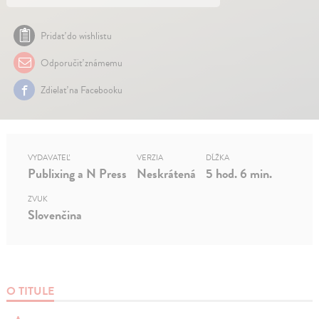
Pridať do wishlistu
Odporučiť známemu
Zdielať na Facebooku
VYDAVATEĽ
VERZIA
DĹŽKA
Publixing a N Press
Neskrátená
5 hod. 6 min.
ZVUK
Slovenčina
O TITULE