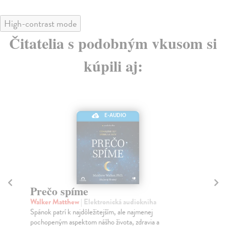
High-contrast mode
Čitatelia s podobným vkusom si
kúpili aj:
E-AUDIO
Prečo spíme
M
Walker Matthew
| Elektronická audiokniha
Ro
Spánok patrí k najdôležitejším, ale najmenej
Čo 
pochopeným aspektom nášho života, zdravia a
šim