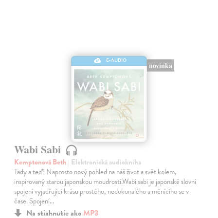
E-AUDIO
novinka
Wabi Sabi
Kemptonová Beth
| Elektronická audiokniha
Tady a teď! Naprosto nový pohled na náš život a svět kolem,
inspirovaný starou japonskou moudrostí.Wabi sabi je japonské slovní
spojení vyjadřující krásu prostého, nedokonalého a měnícího se v
čase. Spojení…
Na stiahnutie ako
MP3