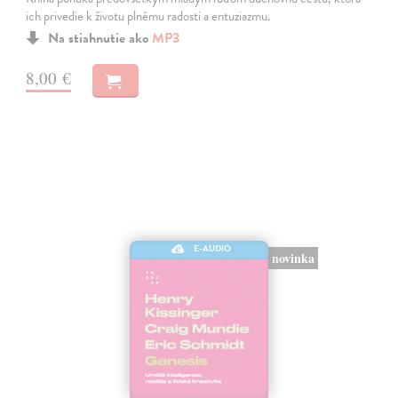
ich privedie k životu plnému radosti a entuziazmu.
Na stiahnutie ako
MP3
8,00 €
E-AUDIO
novinka