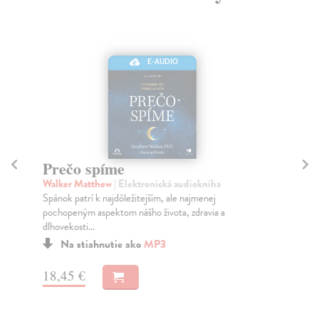
E-AUDIO
Prečo spíme
M
Walker Matthew
| Elektronická audiokniha
Ro
Spánok patrí k najdôležitejším, ale najmenej
Čo 
pochopeným aspektom nášho života, zdravia a
šim
dlhovekosti...
Na stiahnutie ako
MP3
14
18,45 €