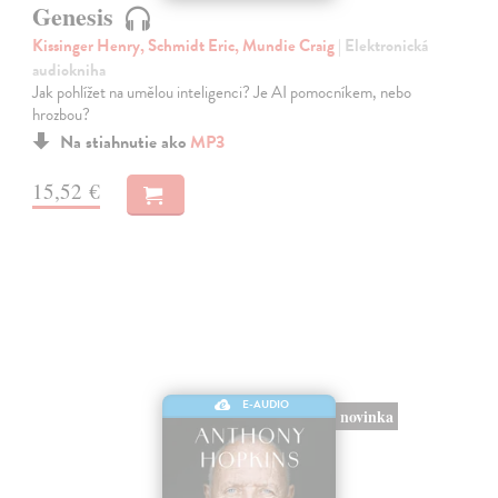
Genesis
Kissinger Henry, Schmidt Eric, Mundie Craig
| Elektronická
audiokniha
Jak pohlížet na umělou inteligenci? Je AI pomocníkem, nebo
hrozbou?
Na stiahnutie ako
MP3
15,52 €
E-AUDIO
novinka