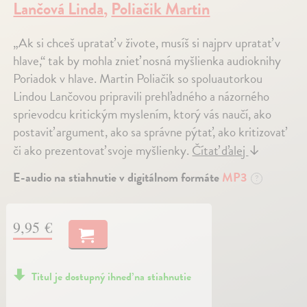
Lančová Linda
,
Poliačik Martin
„Ak si chceš upratať v živote, musíš si najprv upratať v
hlave,“ tak by mohla znieť nosná myšlienka audioknihy
Poriadok v hlave. Martin Poliačik so spoluautorkou
Lindou Lančovou pripravili prehľadného a názorného
sprievodcu kritickým myslením, ktorý vás naučí, ako
postaviť argument, ako sa správne pýtať, ako kritizovať
či ako prezentovať svoje myšlienky.
Čítať ďalej
↓
E-audio na stiahnutie v digitálnom formáte
MP3
?
9,95 €
Titul je dostupný ihneď na stiahnutie