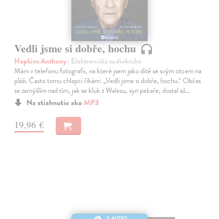
Vedli jsme si dobře, hochu
Hopkins Anthony
| Elektronická audiokniha
Mám v telefonu fotografii, na které jsem jako dítě se svým otcem na
pláži. Často tomu chlapci říkám: „Vedli jsme si dobře, hochu.“ Občas
se zamýšlím nad tím, jak se kluk z Walesu, syn pekaře, dostal až…
Na stiahnutie ako
MP3
19,96 €
E-AUDIO