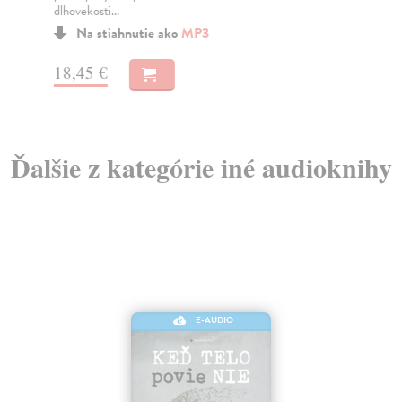
dlhovekosti...
Na stiahnutie ako
MP3
14
18,45 €
Ďalšie z kategórie iné audioknihy
E-AUDIO