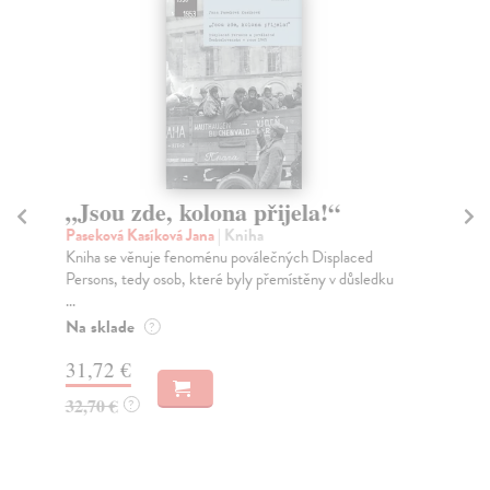
Proti Benešovi!
Kuklík Jan
| Kniha
d
Česká a slovenská protibenešovská opozícia v Londýne
ledku
1939 až 1945.
Zasielame do 12 dní
20,56 €
21,20 €
?