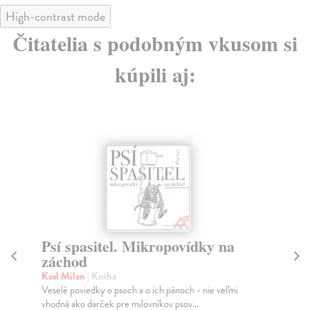
High-contrast mode
Čitatelia s podobným vkusom si
kúpili aj:
pasitel. Mikropovídky na
První Evropa
od
Turek Jan
| Kniha
Kniha přináší nové poh
lan
| Kniha
lidské dějiny v době zá
oviedky o psoch a o ich pánoch - nie veľmi
ko darček pre milovníkov psov...
Na sklade
?