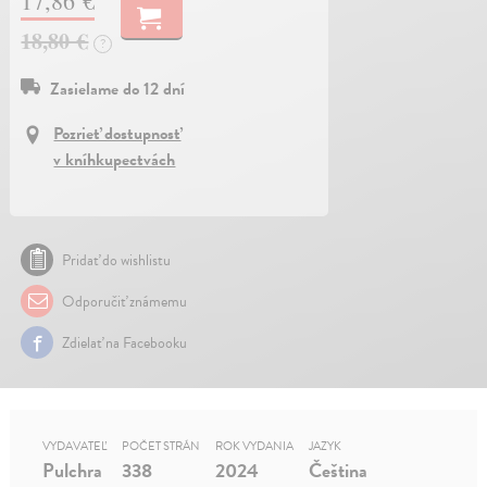
17,86 €
18,80 €
?
Zasielame do 12 dní
Pozrieť dostupnosť
v kníhkupectvách
Pridať do wishlistu
Odporučiť známemu
Zdielať na Facebooku
VYDAVATEĽ
POČET STRÁN
ROK VYDANIA
JAZYK
Pulchra
338
2024
Čeština