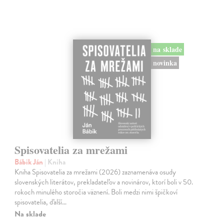
na sklade
novinka
Spisovatelia za mrežami
Bábik Ján
| Kniha
Kniha Spisovatelia za mrežami (2026) zaznamenáva osudy
slovenských literátov, prekladateľov a novinárov, ktorí boli v 50.
rokoch minulého storočia väznení. Boli medzi nimi špičkoví
spisovatelia, ďalší…
Na sklade