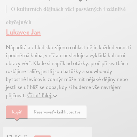
O kulturních dějinách věcí posvátných i zdánlivě
obyčejných
Lukavec Jan
Nápaditá a z hlediska zájmu o oblast dějin každodennosti
i podnětná kniha, v níž autor sleduje a vykládá kulturní
obrazy věcí. Klade si například otázky, proč při svatbách
rozbíjíme talíře, jestli jsou batůžky a snowboardy
bytostně levicové, zda sýr může mít nějaké dějiny nebo
jestli se už blíží se doba, kdy si budeme vše navzájem
půjčovat.
Čítať ďalej
↓
Kúpiť
Rezervovať v kníhkupectve