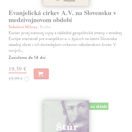
Evanjelická cirkev A.V. na Slovensku v
medzivojnovom období
Sokolová Milena
| Kniha
Koniec prvej svetovej vojny a následné geopolitické zmeny v strednej
Európe znamenali pre evanjelikov a. v. žijúcich na území Slovenska
zásadný obrat v ich dovtedajšom cirkevno-náboženskom živote. V
nových…
Zasielame do 14 dní
19,39 €
19,99 €
?
na sklade