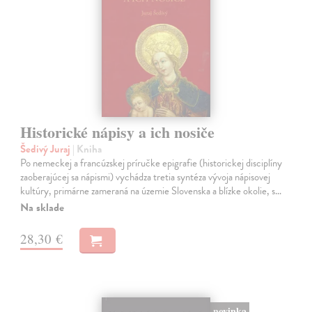
Historické nápisy a ich nosiče
Šedivý Juraj
| Kniha
Po nemeckej a francúzskej príručke epigrafie (historickej disciplíny
zaoberajúcej sa nápismi) vychádza tretia syntéza vývoja nápisovej
kultúry, primárne zameraná na územie Slovenska a blízke okolie, s…
Na sklade
28,30 €
novinka