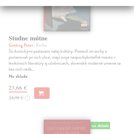
Studne mútne
Getting Peter
| Kniha
Sú ikonickými postavami našej kultúry. Postavili im sochy a
pomenovali po nich ulice, majú svoje nespochybniteľné miesto v
lexikónoch literatúry aj učebniciach, slovenské moderné umenie sa
bez nich nedá…
Na sklade
23,66 €
24,90 €
?
na sklade