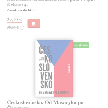
dôležitosti a aj…
Zasielame do 14 dní
29,10 €
30,00 €
?
na sklade
Československo. Od Masaryka po
Čaputovú