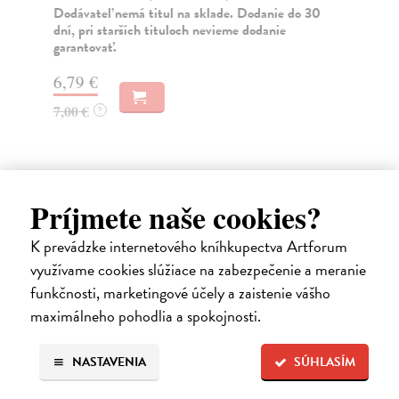
eľ nemá titul na sklade. Dodanie do 30
25,12 €
 starších tituloch nevieme dodanie
vať.
25,90 €
?
€
?
Ďalšie z kategórie slovenské a
Príjmete naše cookies?
české dejiny
K prevádzke internetového kníhkupectva Artforum
využívame cookies slúžiace na zabezpečenie a meranie
funkčnosti, marketingové účely a zaistenie vášho
na sklade
maximálneho pohodlia a spokojnosti.
NASTAVENIA
SÚHLASÍM