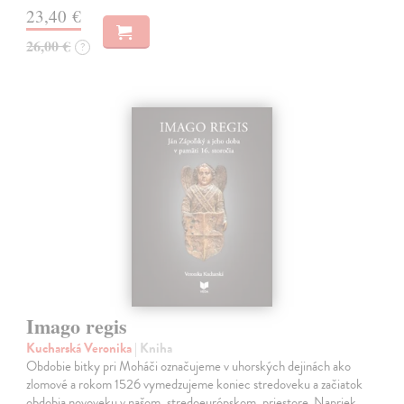
23,40 €
26,00 €
?
Imago regis
Kucharská Veronika
| Kniha
Obdobie bitky pri Moháči označujeme v uhorských dejinách ako
zlomové a rokom 1526 vymedzujeme koniec stredoveku a začiatok
obdobia novoveku v našom, stredoeurópskom, priestore. Napriek