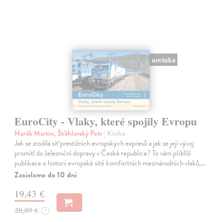
novinka
EuroCity - Vlaky, které spojily Evropu
Harák Martin, Šťáhlavský Petr
| Kniha
Jak se zrodila síť prestižních evropských expresů a jak se její vývoj
promítl do železniční dopravy v České republice? To vám přiblíží
publikace o historii evropské sítě komfortních mezinárodních vlaků,…
Zasielame do 10 dní
19,43 €
20,89 €
?