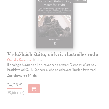
V službách štátu, cirkvi, vlastného rodu
Orviská Katarína
| Kniha
Ikonológia hlavného a korunovačného oltára v Dóme sv. Martina v
Bratislave od G. R. Donnera a jeho objednávateľ Imrich Esterházi.
Zasielame do 14 dní
24,25 €
25,00 €
?