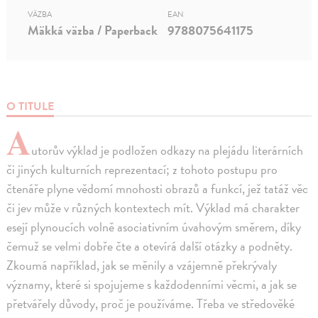
VÄZBA
EAN
Mäkká väzba / Paperback
9788075641175
O TITULE
A
utorův výklad je podložen odkazy na plejádu literárních
či jiných kulturních reprezentací; z tohoto postupu pro
čtenáře plyne vědomí mnohosti obrazů a funkcí, jež tatáž věc
či jev může v různých kontextech mít. Výklad má charakter
esejí plynoucích volně asociativním úvahovým směrem, díky
čemuž se velmi dobře čte a otevírá další otázky a podněty.
Zkoumá například, jak se měnily a vzájemně překrývaly
významy, které si spojujeme s každodenními věcmi, a jak se
přetvářely důvody, proč je používáme. Třeba ve středověké