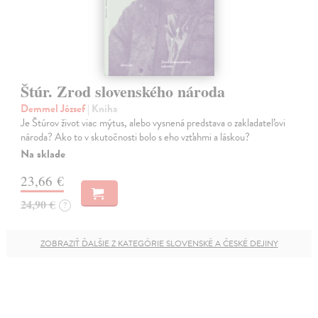
Štúr. Zrod slovenského národa
Demmel József
| Kniha
Je Štúrov život viac mýtus, alebo vysnená predstava o zakladateľovi
národa? Ako to v skutočnosti bolo s eho vzťahmi a láskou?
Na sklade
23,66 €
24,90 €
?
ZOBRAZIŤ ĎALŠIE Z KATEGÓRIE SLOVENSKÉ A ČESKÉ DEJINY