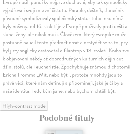
Evropě nosili ponožky nejprve duchovní, aby tak symbolicky
vyjadřovali svoji mravní čistotu. Paraple, deštník, slunečník
původně symbolizovaly společenský status toho, nad nímž
byly nošeny; od 16. století je v Evropě používaly proti dešti a
slunci ženy, ale nikoli muži. Člověkem, který evropské muže
postupně naučil tento předmět nosit a nestydět se za to, prý
byl jistý anglický cestovatel a filantrop v 18. století. Kniha zve
k objevování někdy až dobrodružných kulturních dějin aut,
džín, stolů, ale i eucharistie. Zpochybňuje známou dichotomii
Ericha Fromma „Mít, nebo být“, protože mnohdy jsou to
právě věci, které nám definují a připomínají, jaká je či byla
naše identita. Tedy kým jsme, nebo bychom chtěli být.
High-contrast mode
Podobné tituly