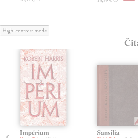
High-contrast mode
Čit
Impérium
Sansilia