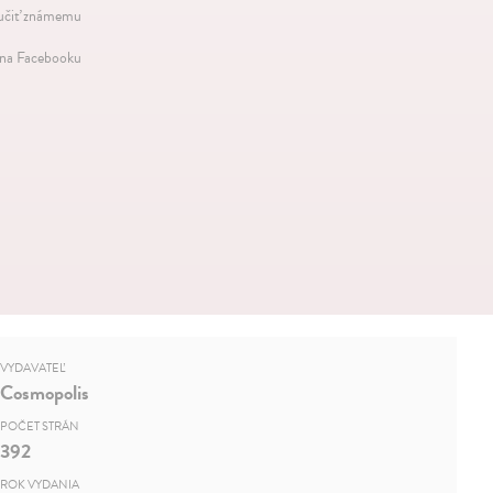
čiť známemu
 na Facebooku
VYDAVATEĽ
Cosmopolis
POČET STRÁN
392
ROK VYDANIA