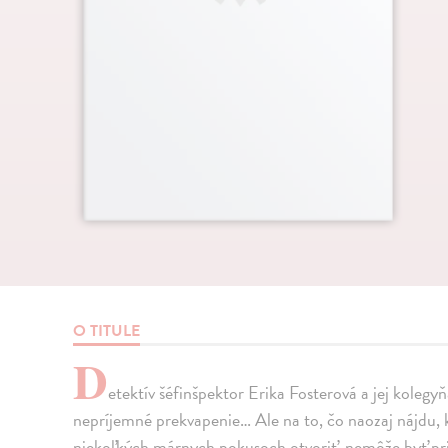
O TITULE
D
etektív šéfinšpektor Erika Fosterová a jej kolegy
nepríjemné prekvapenie… Ale na to, čo naozaj nájdu, 
niekoľkých márnych pokusoch otvoriť, nemôže byť pr