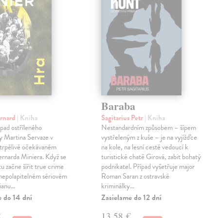
Baraba
ernard
| Kniha
Sagitarius Petr
| Kniha
pad ostříleného
Nestandardním způsobem – šípem
ty Martina Servaze v
vystřeleným z kuše – je na vyjížďce
trpělivě očekávaném
na kole, na lesní cestě vedoucí k
Bernarda Miniera. Když se
turistické chatě Girová, zabit bohatý
tu začne šířit true crime
podnikatel. Případ vyšetřuje major
 nepolapitelném sériovém
Roman Saran z ostravské
lianu…
kriminálky…
e do 14 dní
Zasielame do 12 dní
€
13,58 €