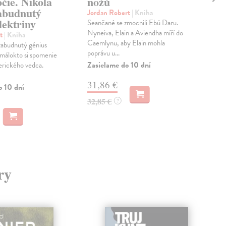
očie. Nikola
nožů
v 
zabudnutý
li
Jordan Robert
| Kniha
lektriny
Seančané se zmocnili Ebú Daru.
Gáf
Nyneiva, Elain a Aviendha míří do
Indi
rt
| Kniha
Caemlynu, aby Elain mohla
euró
 zabudnutý génius
poprávu u...
V 18
a málokto si spomenie
Zasielame do 10 dní
erického vedca.
Zas
31,86 €
12
o 10 dní
32,85 €
?
13,
ry