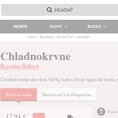
REBRÍK
KNIHY
BOOKS
KNIHY
-
BELETRIA
-
DETEKTÍVKY / MYSTERY
Chladnokrvne
Bryndza Robert
Chladné londýnske ráno. Veľký kufor, ktorý vyplavila Temža.
Kúpiť
na webe
Rezervovať v kníhkupectve
Pridať 
17,94 €