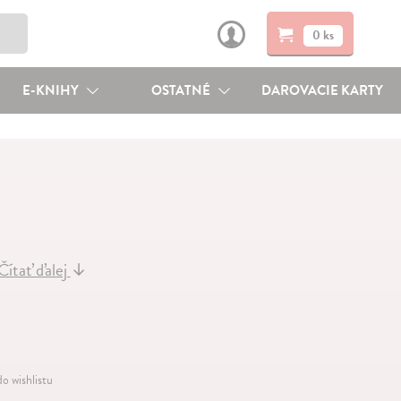
0 ks
E-KNIHY
OSTATNÉ
DAROVACIE KARTY
Čítať ďalej
↓
do wishlistu