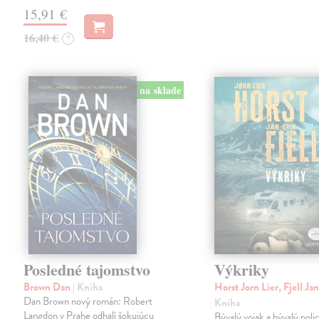
15,91 €
16,40 €
?
na sklade
Posledné tajomstvo
Výkriky
Brown Dan
| Kniha
Horst Jorn Lier, Fjell Ja
Dan Brown nový román: Robert
Kniha
Langdon v Prahe odhalí šokujúcu
Bývalý vojak a bývalý poli