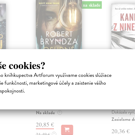
na sklade
še cookies?
o
Osudné svedectvo
Kanibal
ho kníhkupectva Artforum využívame cookies slúžiace
Elms
Bryndza Robert
| Kniha
e funkčnosti, marketingové účely a zaistenie vášho
Detektív šéfinšpektor Erika
a
Bryndza Rob
spokojnosti.
Fosterová sa počas večernej
viečka
Pred pätnásti
prechádzky v okolí svojho nového
yzerá
Marshallová 
domu v Blac...
ri.
hviezdou londý
Dokázala vyri.
Na sklade
?
Zasielame d
20,85 €
20,36 €
21,49 €
?