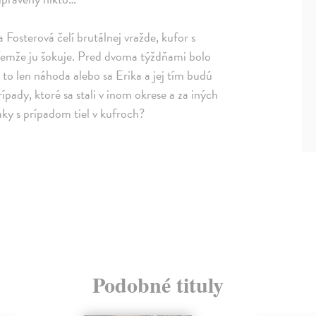
a Fosterová čelí brutálnej vražde, kufor s
emže ju šokuje. Pred dvoma týždňami bolo
to len náhoda alebo sa Erika a jej tím budú
ípady, ktoré sa stali v inom okrese a za iných
aky s prípadom tiel v kufroch?
Podobné tituly