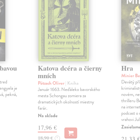
ábavou
Katova dcéra a čierny
Hra
mních
Minier B
tred
Devátý pří
Pötzsch Oliver
| Kniha
Lengyela je
kriminalis
Január 1663. Neďaleko bavorského
vá, pekná,
novém, ne
mesta Schongau zomiera za
thrilleru 
dramatických okolností miestny
na interne
farár.
podcast o
Na sklade
vrahovi Ju
Zasielam
17,96 €
18,90 €
21,33 
?