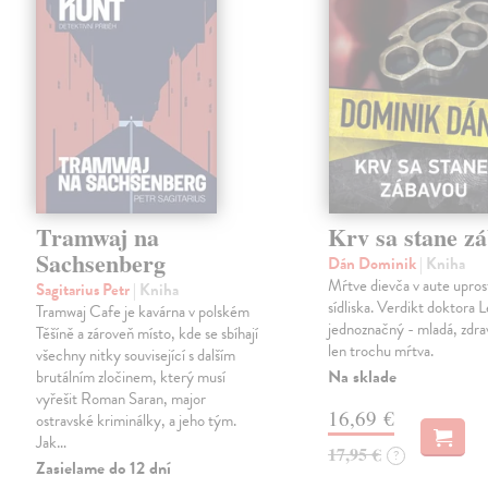
Tramwaj na
Krv sa stane z
Sachsenberg
Dán Dominik
| Kniha
Mŕtve dievča v aute upros
Sagitarius Petr
| Kniha
sídliska. Verdikt doktora 
Tramwaj Cafe je kavárna v polském
jednoznačný - mladá, zdra
Těšíně a zároveň místo, kde se sbíhají
len trochu mŕtva.
všechny nitky související s dalším
Na sklade
brutálním zločinem, který musí
vyřešit Roman Saran, major
16,69 €
ostravské kriminálky, a jeho tým.
Jak…
17,95 €
?
Zasielame do 12 dní