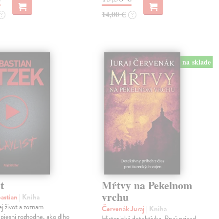
14,00 €
?
?
na sklade
t
Mŕtvy na Pekelnom
vrchu
bastian
| Kniha
ej život a zoznam
Červenák Juraj
| Kniha
 piesní rozhodne, ako dlho
Historická detektívka. Prvý prípad