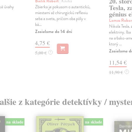
20. stor
Bielik Robert
| Kniha
Tesla, 
ské úvahy
Zbierka je pokusom o autentickú,
génius e
miestami až chirurgickú reflexiu
seba a sveta, pričom oba póly v
Lomas Robe
bá...
Nikola Tesla.
Zasielame do 14 dní
elektriny. Ib
na srbsko-am
4,75 €
ktorý ...
Zasielame d
5,00 €
?
11,54 €
11,90 €
?
alšie z kategórie detektívky / myste
na sklade
na sklade