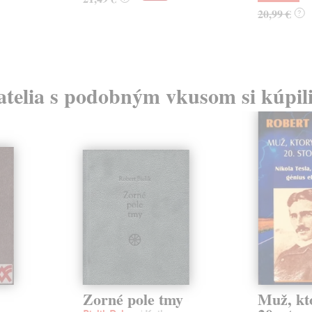
20,99 €
?
atelia s podobným vkusom si kúpili
Zorné pole tmy
Muž, kt