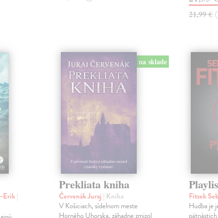
21,99 €
na sklade
Prekliata kniha
Playlis
n-Erik
|
Červenák Juraj
| Kniha
Fitzek Se
V Košiciach, sídelnom meste
Hudba je j
Horného Uhorska, záhadne zmizol
pätnástich
cajný