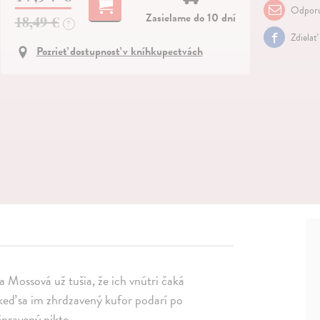
Odporu
Zasielame do 10 dní
18,49 €
?
Zdielať
Pozrieť dostupnosť v kníhkupectvách
ňa Mossová už tušia, že ich vnútri čaká
keď sa im zhrdzavený kufor podarí po
ipravený nikto…