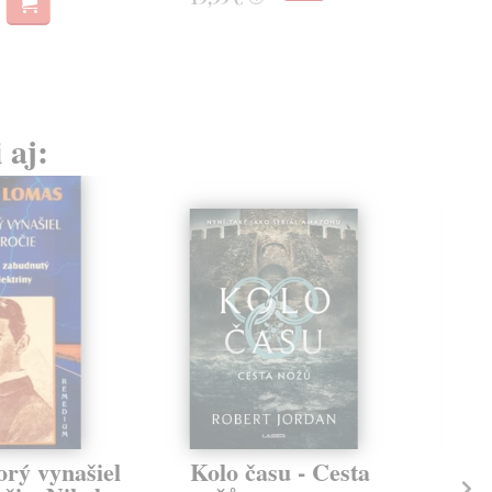
 aj:
orý vynašiel
Kolo času - Cesta
Zo