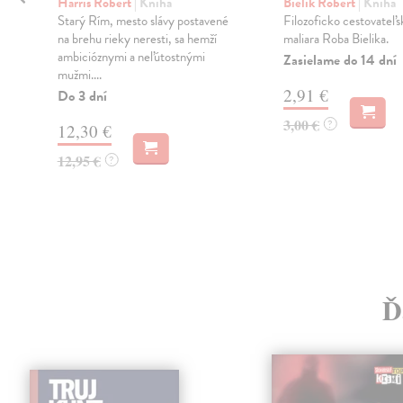
Harris Robert
| Kniha
Bielik Robert
| Kniha
Starý Rím, mesto slávy postavené
Filozoficko cestovateľ
na brehu rieky neresti, sa hemží
maliara Roba Bielika.
ambicióznymi a neľútostnými
Zasielame do 14 dní
mužmi....
2,91 €
Do 3 dní
3,00 €
?
12,30 €
12,95 €
?
Ď