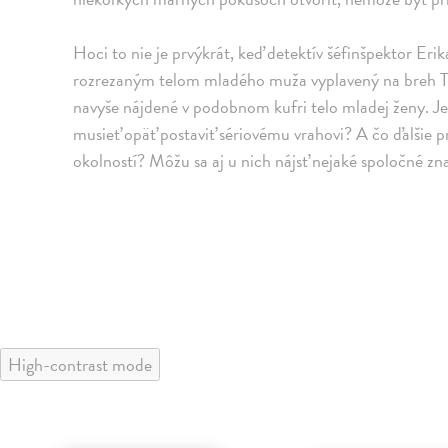
Hoci to nie je prvýkrát, keď detektív šéfinšpektor Erik
rozrezaným telom mladého muža vyplavený na breh T
navyše nájdené v podobnom kufri telo mladej ženy. Je 
musieť opäť postaviť sériovému vrahovi? A čo ďalšie pr
okolností? Môžu sa aj u nich nájsť nejaké spoločné zn
High-contrast mode