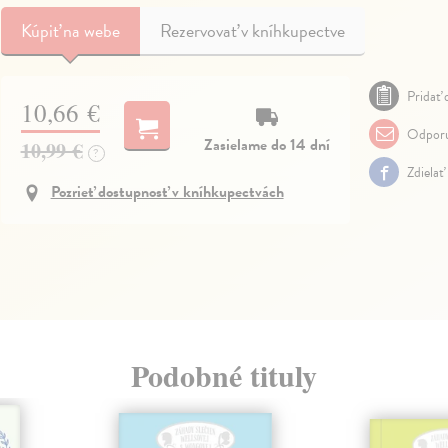
Kúpiť
na webe
Rezervovať v kníhkupectve
Pridať 
10,66 €
Odporu
Zasielame do 14 dní
10,99 €
?
Zdielať
Pozrieť dostupnosť v kníhkupectvách
Podobné tituly