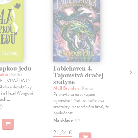
vapkou jedu
Fablehaven 4.
Fa
Tajomstvá dračej
Ta
Robin
| Kniha
svätyne
Du
TEJ, VRAŽDA O
ko
olské detektívky
Mull Brandon
| Kniha
vá a Hazel Wongová
Pripravte sa na šokujúce
Row
ách ...
tajomstvo ! Našli sa ďalšie dva
Tret
artefakty. Rezerváciám hrozí, že
?
séri
Spoločenst...
plát
Dum
Na sklade
?
Do 
21,24 €