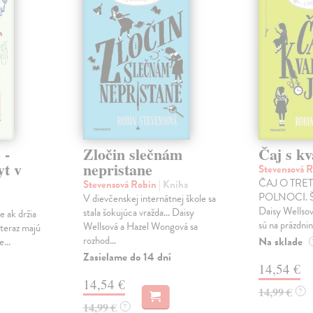
 -
Zločin slečnám
Čaj s k
t v
nepristane
Stevensová 
ČAJ O TRE
Stevensová Robin
| Kniha
POLNOCI. Šk
V dievčenskej internátnej škole sa
Daisy Wellso
stala šokujúca vražda... Daisy
že ak držia
sú na prázdnin
Wellsová a Hazel Wongová sa
 teraz majú
rozhod...
Na sklade
...
Zasielame do 14 dní
14,54 €
14,54 €
14,99 €
?
14,99 €
?