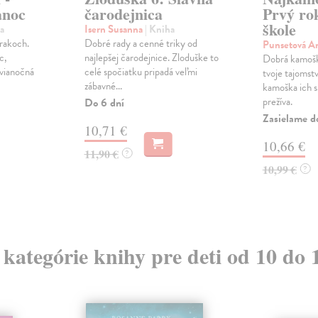
anoc
čarodejnica
Prvý rok
škole
a
Isern Susanna
| Kniha
árakoch.
Dobré rady a cenné triky od
Punsetová A
c,
najlepšej čarodejnice. Zloduške to
Dobrá kamošk
 vianočná
celé spočiatku pripadá veľmi
tvoje tajomstv
zábavné...
kamoška ich s
prežíva.
Do 6 dní
Zasielame d
10,71 €
10,66 €
11,90 €
?
10,99 €
?
z kategórie knihy pre deti od 10 do 