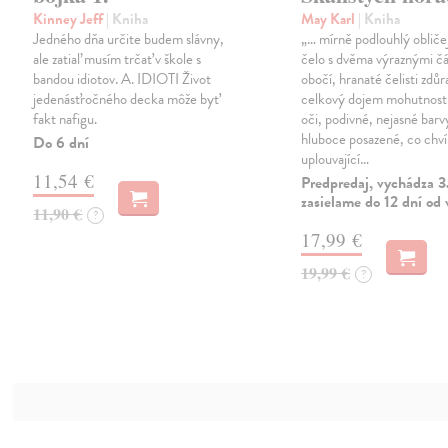
Kinney Jeff
| Kniha
May Karl
| Kniha
Jedného dňa určite budem slávny,
„… mírně podlouhlý obliče
ale zatiaľ musím trčať v škole s
čelo s dvěma výraznými č
bandou idiotov. A. IDIOTI Život
obočí, hranaté čelisti zdůr
jedenásťročného decka môže byť
celkový dojem mohutnosti
fakt nafigu.
oči, podivné, nejasné barv
hluboce posazené, co chvíl
Do 6 dní
uplouvající…
11,54 €
Predpredaj, vychádza 
zasielame do 12 dní od
11,90 €
?
17,99 €
19,99 €
?