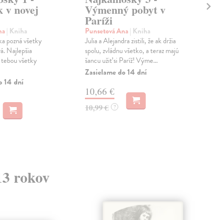
 v novej
Výmenný pobyt v
ne
Paríži
Ste
V di
na
| Kniha
Punsetová Ana
| Kniha
stal
a pozná všetky
Julia a Alejandra zistili, že ak držia
Wel
á. Najlepšia
spolu, zvládnu všetko, a teraz majú
rozh
 tebou všetky
šancu užiť si Paríž! Výme...
Zas
Zasielame do 14 dní
o 14 dní
14
10,66 €
14,
10,99 €
?
13 rokov