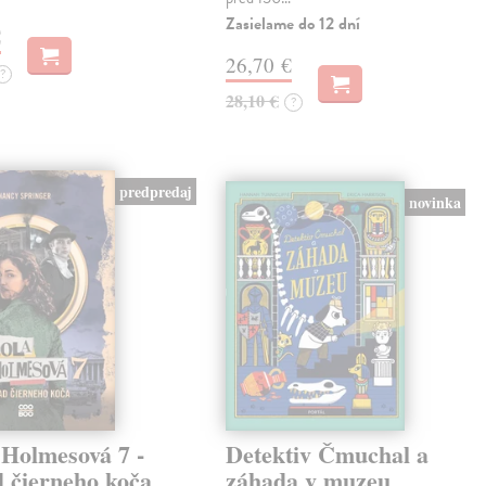
Zasielame do 12 dní
€
26,70 €
?
28,10 €
?
predpredaj
novinka
 Holmesová 7 -
Detektiv Čmuchal a
d čierneho koča
záhada v muzeu