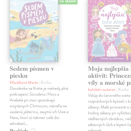
na sklade
Sedem písmen v
Moja najlepšia
piesku
aktivít: Princez
víly a morské 
Hlušíková Marta
| Kniha
Dovolenka na Kréte je niekedy plná
kolektív autorov
| Kniha
prekvapení. Súrodenci Noro a
Vstúp do čarovného sveta
Anabela pri mori spoznávajú
rozprávkových bytostí v kn
svojráznych Chrtovcov, natrafia na
zábavy. Malé princezné si 
usušenú jaštericu, zaujmú ich Uwe a
hodiny zábavy pri vyfarbo
Hans, ktorí sú takmer celé dni
nádherných obrázkov, rieš
zahrabaní…
zábavných úloh a lepení č
Na sklade
nálepiek.
?