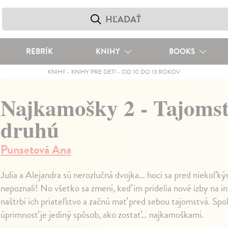
REBRÍK
KNIHY
BOOKS
KNIHY
-
KNIHY PRE DETI
-
OD 10 DO 13 ROKOV
Najkamošky 2 - Tajomst
druhú
Punsetová Ana
Julia a Alejandra sú nerozlučná dvojka… hoci sa pred niekoľk
nepoznali! No všetko sa zmení, keď im pridelia nové izby na in
naštrbí ich priateľstvo a začnú mať pred sebou tajomstvá. Spol
úprimnosť je jediný spôsob, ako zostať… najkamoškami.