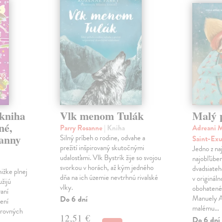
 kniha
Vlk menom Tulák
Malý 
né,
Parry Rosanne
| Kniha
Adreani M
panny
Silný príbeh o rodine, odvahe a
Saint-Ex
prežití inšpirovaný skutočnými
Jedno z na
udalosťami. Vlk Bystrík žije so svojou
najobľúben
svorkou v horách, až kým jedného
dvadsiateh
ižke plnej
dňa na ich územie nevtrhnú rivalské
v originál
užijú
vlky.
obohatené 
vaní
Manuely An
Do 6 dní
ení
malému…
arovných
12,51 €
Do 6 dní