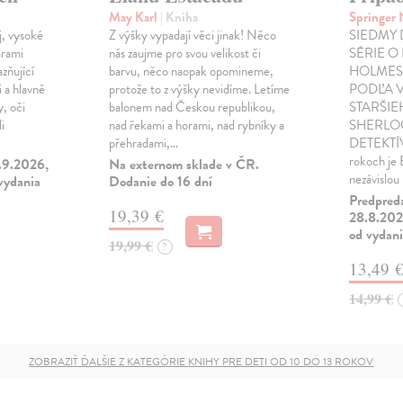
May Karl
| Kniha
Springer
j, vysoké
Z výšky vypadají věci jinak! Něco
SIEDMY 
árami
nás zaujme pro svou velikost či
SÉRIE O
azňující
barvu, něco naopak opomineme,
HOLMES
 a hlavně
protože to z výšky nevidíme. Letíme
PODĽA 
y, oči
balonem nad Českou republikou,
STARŠIE
i
nad řekami a horami, nad rybníky a
SHERLO
přehradami,…
DETEKTÍV
rokoch je
3.9.2026,
Na externom sklade v ČR.
nezávislou
 vydania
Dodanie do 16 dní
Predpred
19,39 €
28.8.2026
od vydan
19,99 €
?
13,49 
14,99 €
ZOBRAZIŤ ĎALŠIE Z KATEGÓRIE KNIHY PRE DETI OD 10 DO 13 ROKOV