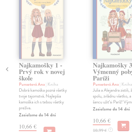
klade
u
Najkamošky 1 -
Najkamošky 3
Prvý rok v novej
Výmenný poby
škole
Paríži
Punsetová Ana
| Kniha
Punsetová Ana
| Kniha
Dobrá kamoška pozná všetky
Julia a Alejandra zistili, 
tvoje tajomstvá. Najlepšia
spolu, zvládnu všetko, a
kamoška ich s tebou všetky
šancu užiť si Paríž! Výme
prežíva.
Zasielame do 14 dní
Zasielame do 14 dní
10,66 €
10,66 €
10,99 €
?