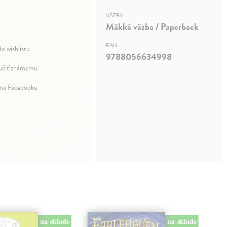
VÄZBA
Mäkká väzba / Paperback
EAN
do wishlistu
9788056634998
čiť známemu
 na Facebooku
na sklade
na sklade