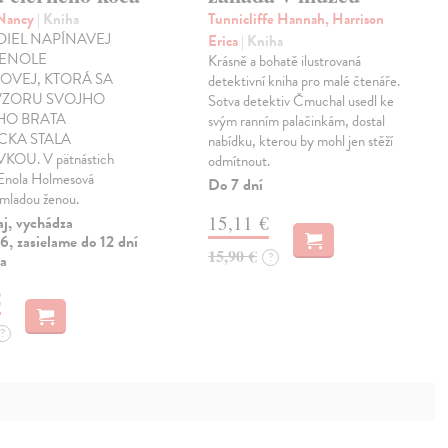
 Nancy
| Kniha
Tunnicliffe Hannah, Harrison
DIEL NAPÍNAVEJ
Erica
| Kniha
 ENOLE
Krásně a bohatě ilustrovaná
OVEJ, KTORÁ SA
detektivní kniha pro malé čtenáře.
VZORU SVOJHO
Sotva detektiv Čmuchal usedl ke
HO BRATA
svým ranním palačinkám, dostal
CKA STALA
nabídku, kterou by mohl jen stěží
KOU. V pätnástich
odmítnout.
 Enola Holmesová
Do 7 dní
 mladou ženou.
15,11 €
aj, vychádza
, zasielame do 12 dní
15,90 €
?
ia
€
?