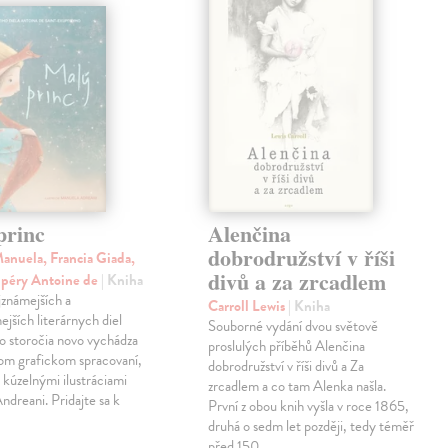
princ
Alenčina
dobrodružství v říši
anuela, Francia Giada,
divů a za zrcadlem
upéry Antoine de
| Kniha
jznámejších a
Carroll Lewis
| Kniha
ejších literárnych diel
Souborné vydání dvou světově
o storočia novo vychádza
proslulých příběhů Alenčina
nom grafickom spracovaní,
dobrodružství v říši divů a Za
kúzelnými ilustráciami
zrcadlem a co tam Alenka našla.
dreani. Pridajte sa k
První z obou knih vyšla v roce 1865,
druhá o sedm let později, tedy téměř
před 150…