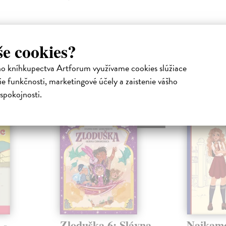
še cookies?
ho kníhkupectva Artforum využívame cookies slúžiace
atelia s podobným vkusom si kúpili
e funkčnosti, marketingové účely a zaistenie vášho
spokojnosti.
novinka
 -
Zloduška 6: Slávna
Najkamo