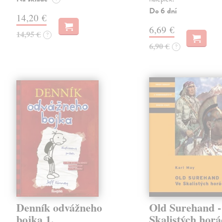
Do 6 dní
14,20 €
6,69 €
14,95 €
?
6,90 €
?
Denník odvážneho
Old Surehand -
bojka 1.
Skalistých hor