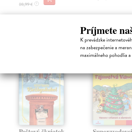
10,99 €
?
Príjmete na
High-contrast mode
K prevádzke internetové
Čit
na zabezpečenie a merani
maximálneho pohodlia a 
klade
Poštový škriatok
Superzvedavci