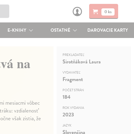
0 ks
E-KNIHY
OSTATNÉ
DAROVACIE KARTY
PREKLADATEĽ
vá na
Sirotňáková Laura
VYDAVATEĽ
Fragment
POČET STRÁN
184
ými mesiacmi vôbec
ROK VYDANIA
tráku: vzdialenosť
2023
očne však zistia, že
JAZYK
Slovenčina