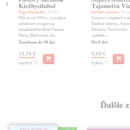
Kiežbysitubol
Tajomstvá Vi
Page Alexandra
| Kniha
kolektív autorov
| Knih
Píše sa rok 1952 a v Londýne
Vianoce v otázkach a z
zahalenom smogom sa
Tradície adventu, Viano
a
nezadržateľne blížia Vianoce.
Silvestra, Troch kráľov,
Penny Blacková je vša...
výzdoba,...
Zasielame do 14 dní
Do 6 dní
14,54 €
9,60 €
14,99 €
9,90 €
?
?
Ďalšie 