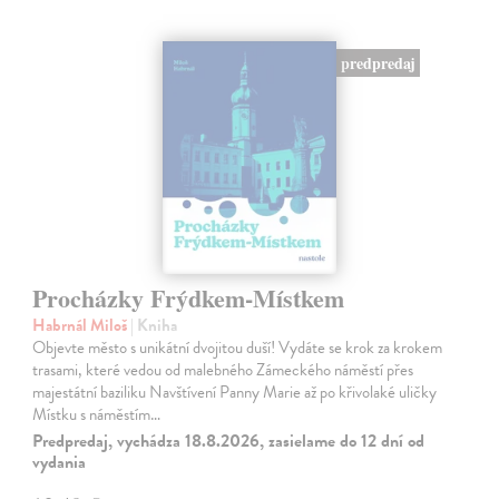
predpredaj
Procházky Frýdkem-Místkem
Habrnál Miloš
| Kniha
Objevte město s unikátní dvojitou duší! Vydáte se krok za krokem
trasami, které vedou od malebného Zámeckého náměstí přes
majestátní baziliku Navštívení Panny Marie až po křivolaké uličky
Místku s náměstím…
Predpredaj, vychádza 18.8.2026, zasielame do 12 dní od
vydania