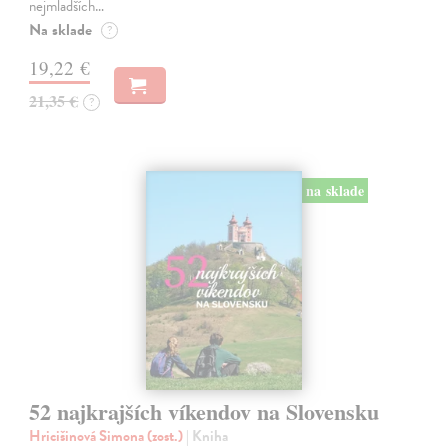
nejmladších…
Na sklade
?
19,22 €
21,35 €
?
na sklade
52 najkrajších víkendov na Slovensku
Hricišinová Simona (zost.)
| Kniha