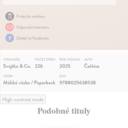
Pridať do wishlistu
Odporučiť známemu
Zdielať na Facebooku
VYDAVATEĽ
POČET STRÁN
ROK VYDANIA
JAZYK
Svojtka & Co.
226
2025
Čeština
VÄZBA
EAN
Mäkká väzba / Paperback
9788025638538
High-contrast mode
Podobné tituly