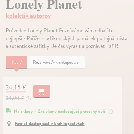
Lonely Planet
kolektív autorov
Průvodce Lonely Planet Poznáváme vám odhalí to
nejlepší z Paříže – od ikonických památek po tajná místa
a autentické zážitky. Je čas vyrazit a poznávat Paříž!
Kúpiť
Rezervovať v kníhkupectve
24,15 €
24,90 €
?
Na sklade – Zasielame nasledujúci pracovný deň
?
Pozrieť dostupnosť v kníhkupectvách