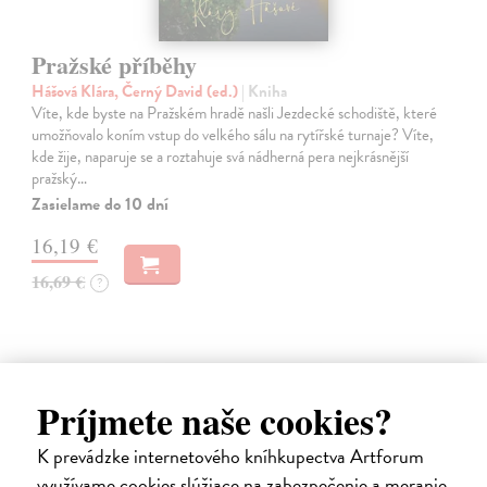
Pražské příběhy
Hášová Klára, Černý David (ed.)
| Kniha
Víte, kde byste na Pražském hradě našli Jezdecké schodiště, které
umožňovalo koním vstup do velkého sálu na rytířské turnaje? Víte,
kde žije, naparuje se a roztahuje svá nádherná pera nejkrásnější
pražský…
Zasielame do 10 dní
16,19 €
16,69 €
?
na sklade
Príjmete naše cookies?
K prevádzke internetového kníhkupectva Artforum
využívame cookies slúžiace na zabezpečenie a meranie