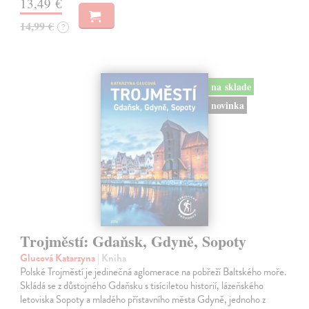
13,49 €
14,99 €
?
na sklade
novinka
Trojměstí: Gdaňsk, Gdyně, Sopoty
Glucová Katarzyna
| Kniha
Polské Trojměstí je jedinečná aglomerace na pobřeží Baltského moře.
Skládá se z důstojného Gdaňsku s tisíciletou historií, lázeňského
letoviska Sopoty a mladého přístavního města Gdyně, jednoho z