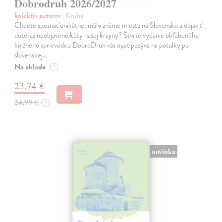
Dobrodruh 2026/2027
kolektív autorov
| Kniha
Chcete spoznať unikátne, málo známe miesta na Slovensku a objaviť
doteraz neobjavené kúty našej krajiny? Štvrté vydanie obľúbeného
knižného sprievodcu DobroDruh vás opäť pozýva na potulky po
slovenskej…
Na sklade
?
23,74 €
24,99 €
?
novinka