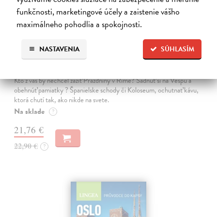
funkčnosti, marketingové účely a zaistenie vášho
maximálneho pohodlia a spokojnosti.
NASTAVENIA
SÚHLASÍM
Bella Italia
kolektív autorov
| Kniha
Kto z vás by nechcel zažiť Prázdniny v Ríme? Sadnúť si na Vespu a
obehnúť pamiatky ? Španielske schody či Koloseum, ochutnať kávu,
ktorá chutí tak, ako nikde na svete.
Na sklade
?
21,76 €
22,90 €
?