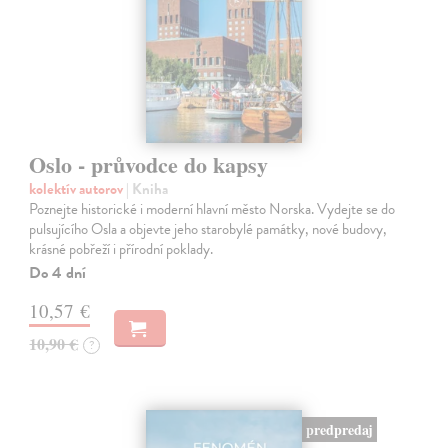
Oslo - průvodce do kapsy
kolektív autorov
| Kniha
Poznejte historické i moderní hlavní město Norska. Vydejte se do
pulsujícího Osla a objevte jeho starobylé památky, nové budovy,
krásné pobřeží i přírodní poklady.
Do 4 dní
10,57 €
10,90 €
?
predpredaj