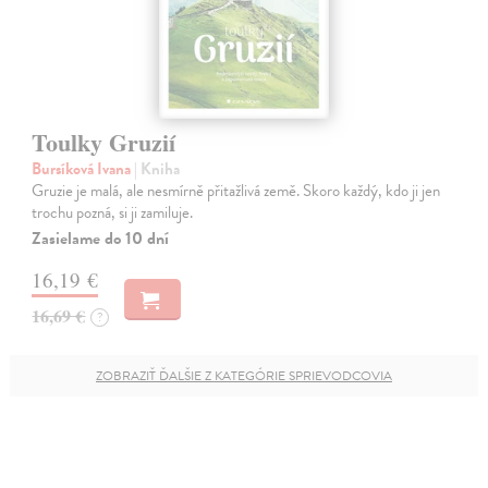
Toulky Gruzií
Bursíková Ivana
| Kniha
Gruzie je malá, ale nesmírně přitažlivá země. Skoro každý, kdo ji jen
trochu pozná, si ji zamiluje.
Zasielame do 10 dní
16,19 €
16,69 €
?
ZOBRAZIŤ ĎALŠIE Z KATEGÓRIE SPRIEVODCOVIA