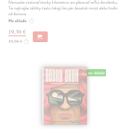
Nemusíte cestovať stovky kilometrov ani plánovať veľkú dovolenku.
Tie najkrajšie zážitky často čakajú len pár desiatok minút alebo hodín
od domova.
Na sklade
?
19,30 €
19,90 €
?
na sklade