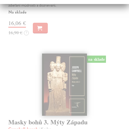
zdieľaní múdrosti a dozrievaní.
Na sklade
16,06 €
16,90 €
?
na sklade
Masky bohů 3. Mýty Západu