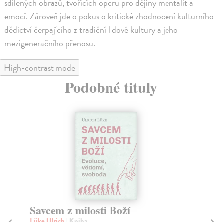
sdílených obrazů, tvořících oporu pro dějiny mentalit a
emocí. Zároveň jde o pokus o kritické zhodnocení kulturního
dědictví čerpajícího z tradiční lidové kultury a jeho
mezigeneračního přenosu.
High-contrast mode
Podobné tituly
Savcem z milosti Boží
H
R
Lüke Ulrich
| Kniha