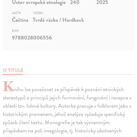
Ústav evropské etnologie
240
2025
JAZYK
VÄZBA
Čeština
Tvrdá väzba / Hardback
EAN
9788028006556
O TITULE
K
nihu lze považovat za příspěvek k poznání etnických
stereotypů a principů jejich formování, fungování i recepce v
oblasti tzv. lidové kultury. Autorka pracuje s folklorem jako s
historickým pramenem, jehož analýza vyžaduje specifický
způsob čtení textu. Monografie je tak významným
příspěvkem na poli imagologie, tj. historicky ukotvených