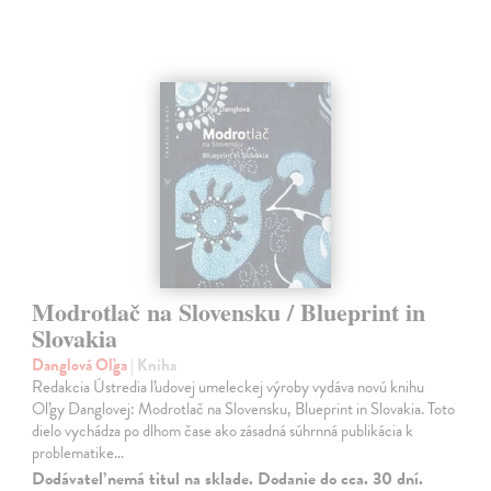
Modrotlač na Slovensku / Blueprint in
Slovakia
Danglová Oľga
| Kniha
Redakcia Ústredia ľudovej umeleckej výroby vydáva novú knihu
Oľgy Danglovej: Modrotlač na Slovensku, Blueprint in Slovakia. Toto
dielo vychádza po dlhom čase ako zásadná súhrnná publikácia k
problematike…
Dodávateľ nemá titul na sklade. Dodanie do cca. 30 dní.