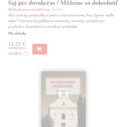
Šaj pes dovakeras / Môžeme sa dohodnúť
Hübschmannová Milena
| Kniha
Ako vznikajú predsudky a prečo si nerozumieme, hoci žijeme vedľa
seba? Výnimočná publikácia uznávanej romistky vychádza po
prvýkrát v slovenskom a rómskom preklade.
Na sklade
14,25 €
15,00 €
?