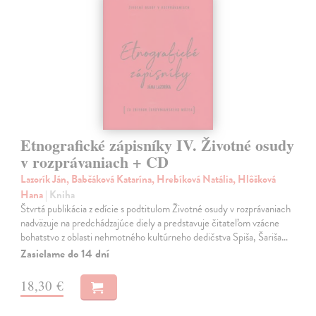
Etnografické zápisníky IV. Životné osudy
v rozprávaniach + CD
Lazorík Ján, Babčáková Katarína, Hrebíková Natália, Hlôšková
Hana
| Kniha
Štvrtá publikácia z edície s podtitulom Životné osudy v rozprávaniach
nadväzuje na predchádzajúce diely a predstavuje čitateľom vzácne
bohatstvo z oblasti nehmotného kultúrneho dedičstva Spiša, Šariša…
Zasielame do 14 dní
18,30 €