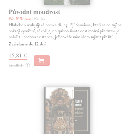
Původní moudrost
Wolff Roben
| Kniha
Hluboko v malajsijské horské džungli žijí Senoiové, kteří se ocitají na
pokraji vymření, ačkoli jejich způsob života dost možná představuje
právě tu podobu existence, jež dokáže nám všem zajistit přežití.…
Zasielame do 12 dní
15,81 €
16,30 €
?