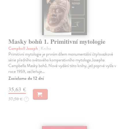
Masky bohů 1. Primitivní mytologie
Campbell Joseph
| Kniha
Primitivní mytologie je prvním dílem monumentální čtyřsvazkové
série předního světového komparativního mytologa Josepha
Campbella Masky bohů. Nové vydání této knihy, jež poprvé vyšla v
roce 1959, začleňuje…
Zasielame do 12 dní
35,63 €
37,50 €
?