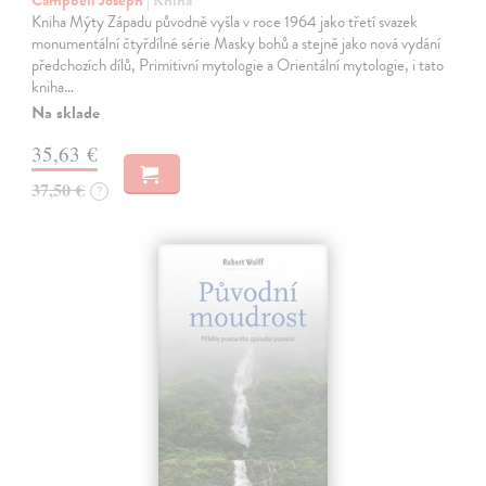
Campbell Joseph
| Kniha
Kniha Mýty Západu původně vyšla v roce 1964 jako třetí svazek
monumentální čtyřdílné série Masky bohů a stejně jako nová vydání
předchozích dílů, Primitivní mytologie a Orientální mytologie, i tato
kniha…
Na sklade
35,63 €
37,50 €
?