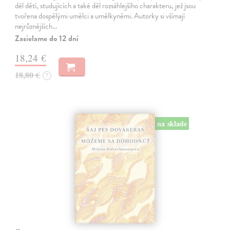
děl dětí, studujících a také děl rozsáhlejšího charakteru, jež jsou
tvořena dospělými umělci a umělkyněmi. Autorky si všímají
nejrůznějších…
Zasielame do 12 dní
18,24 €
18,80 €
?
na sklade