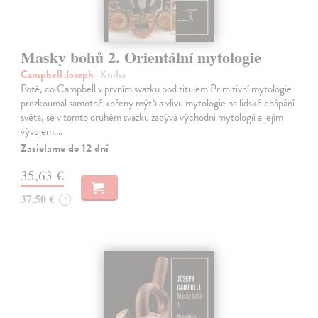
Masky bohů 2. Orientální mytologie
Campbell Joseph
| Kniha
Poté, co Campbell v prvním svazku pod titulem Primitivní mytologie
prozkoumal samotné kořeny mýtů a vlivu mytologie na lidské chápání
světa, se v tomto druhém svazku zabývá východní mytologií a jejím
vývojem.…
Zasielame do 12 dní
35,63 €
37,50 €
?