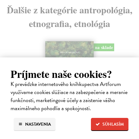
Ďalšie z kategórie antropológia,
etnografia, etnológia
na sklade
Príjmete naše cookies?
K prevádzke internetového kníhkupectva Artforum
využívame cookies slúžiace na zabezpečenie a meranie
funkčnosti, marketingové účely a zaistenie vášho
maximálneho pohodlia a spokojnosti.
Hovor ústami Yaka
NASTAVENIA
SÚHLASÍM
Bombjaková Daša
| Kniha
Ich deti denne prejdú rukami aj dvadsiatich rôznych ľudí. Nepoznajú
koncept viny, netolerujú chvastanie a namiesto o vzdelávaní hovoria o