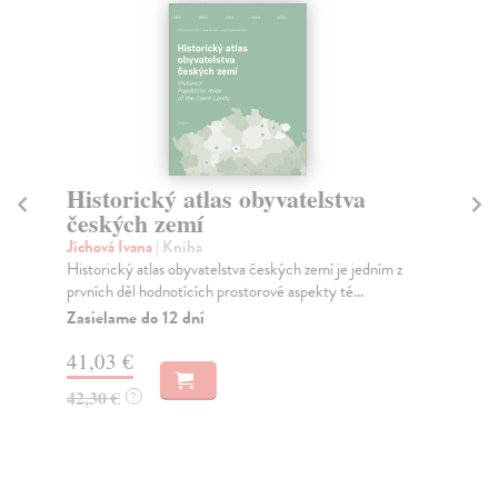
Historický atlas obyvatelstva
C
českých zemí
h
Jíchová Ivana
| Kniha
Sto
Historický atlas obyvatelstva českých zemí je jedním z
Kon
prvních děl hodnotících prostorové aspekty té...
v s
Zasielame do 12 dní
Za
41,03 €
9,
42,30 €
10
?