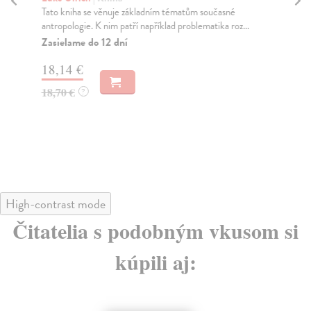
Tato kniha se věnuje základním tématům současné
Ge
antropologie. K nim patří například problematika roz...
Amb
fen
Zasielame do 12 dní
tem
18,14 €
Za
18,70 €
?
25
26
High-contrast mode
Čitatelia s podobným vkusom si
kúpili aj: