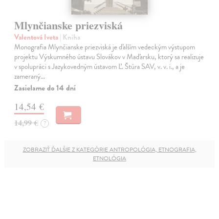
Mlynčianske priezviská
Valentová Iveta
| Kniha
Monografia Mlynčianske priezviská je ďalším vedeckým výstupom
projektu Výskumného ústavu Slovákov v Maďarsku, ktorý sa realizuje
v spolupráci s Jazykovedným ústavom Ľ. Štúra SAV, v. v. i., a je
zameraný…
Zasielame do 14 dní
14,54 €
14,99 €
?
ZOBRAZIŤ ĎALŠIE Z KATEGÓRIE ANTROPOLÓGIA, ETNOGRAFIA,
ETNOLÓGIA