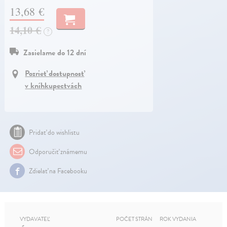
13,68 €
14,10 €
?
Zasielame do 12 dní
Pozrieť dostupnosť
v kníhkupectvách
Pridať do wishlistu
Odporučiť známemu
Zdielať na Facebooku
VYDAVATEĽ
POČET STRÁN
ROK VYDANIA