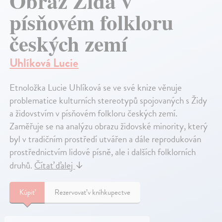
Obraz Žida v
písňovém folkloru
českých zemí
Uhlíková Lucie
Etnoložka Lucie Uhlíková se ve své knize věnuje
problematice kulturních stereotypů spojovaných s Židy
a židovstvím v písňovém folkloru českých zemí.
Zaměřuje se na analýzu obrazu židovské minority, který
byl v tradičním prostředí utvářen a dále reprodukován
prostřednictvím lidové písně, ale i dalších folklorních
druhů.
Čítať ďalej
↓
Kúpiť
Rezervovať v kníhkupectve