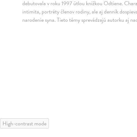
debutovala v roku 1997 útlou knižkou Odtiene. Charak
intimita, portréty členov rodiny, ale aj denník dospiev
narodenie syna. Tieto témy sprevádzajú autorku aj naď
High-contrast mode