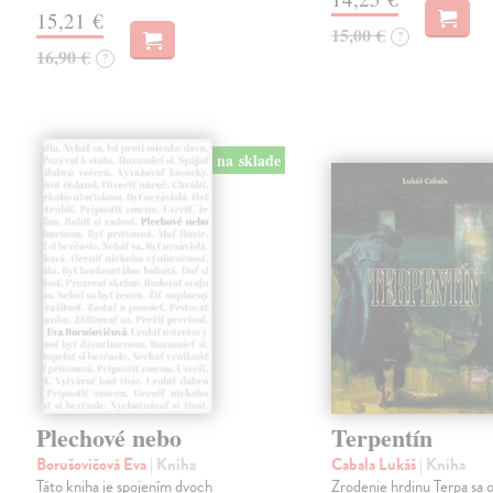
15,21 €
15,00 €
?
16,90 €
?
na sklade
Plechové nebo
Terpentín
Borušovičová Eva
| Kniha
Cabala Lukáš
| Kniha
Táto kniha je spojením dvoch
Zrodenie hrdinu Terpa sa 