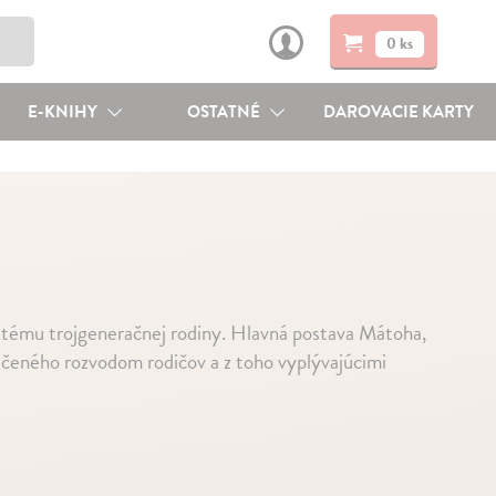
0 ks
E-KNIHY
OSTATNÉ
DAROVACIE KARTY
a tému trojgeneračnej rodiny. Hlavná postava Mátoha,
načeného rozvodom rodičov a z toho vyplývajúcimi