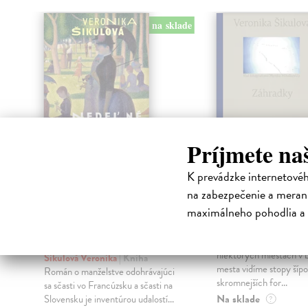
na sklade
klade
Príjmete na
K prevádzke internetové
na zabezpečenie a merani
Nedeľné popoludnie
Záhradky
na ostrove La
(Vyvolávanie)
maximálneho pohodlia a 
Grande Jatte
Šikulová Veronika
| Kn
(mäkká väzba)
Čo nám píše krajina? N
niektorých miestach v b
Šikulová Veronika
| Kniha
mesta vidíme stopy šípo
Román o manželstve odohrávajúci
skromnejších for...
sa sčasti vo Francúzsku a sčasti na
Na sklade
Slovensku je inventúrou udalostí...
?