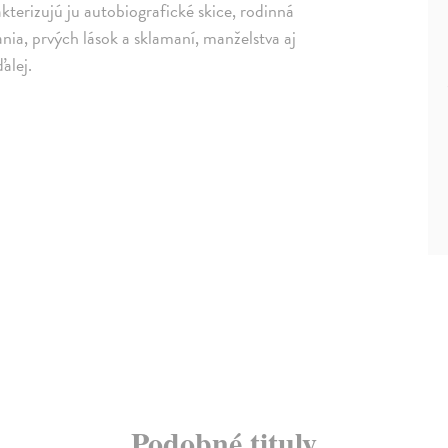
terizujú ju autobiografické skice, rodinná
ania, prvých lások a sklamaní, manželstva aj
alej.
Podobné tituly