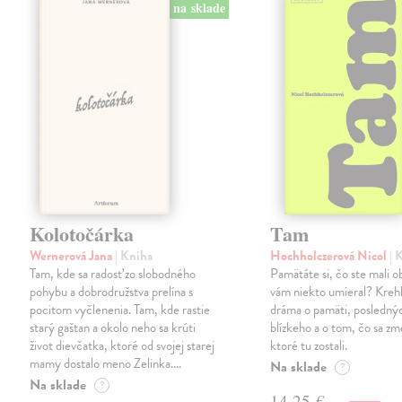
na sklade
Kolotočárka
Tam
Wernerová Jana
| Kniha
Hochholczerová Nicol
| 
Tam, kde sa radosť zo slobodného
Pamätáte si, čo ste mali 
pohybu a dobrodružstva prelína s
vám niekto umieral? Kreh
pocitom vyčlenenia. Tam, kde rastie
dráma o pamäti, posledný
starý gaštan a okolo neho sa krúti
blízkeho a o tom, čo sa zme
život dievčatka, ktoré od svojej starej
ktoré tu zostali.
mamy dostalo meno Zelinka.…
Na sklade
?
Na sklade
?
14,25 €