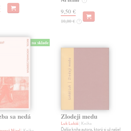
Na sklade
?
€
9,50 €
10,00 €
?
na sklade
zba sa nedá
Zlodeji medu
Luk Lukáš
| Kniha
Ďalšia kniha autora, ktorý si už našiel
zerová Nicol
| Kniha