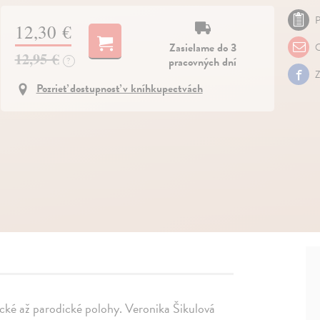
P
12,30 €
Zasielame do 3
O
12,95 €
pracovných dní
?
Z
Pozrieť dostupnosť v kníhkupectvách
cké až parodické polohy. Veronika Šikulová