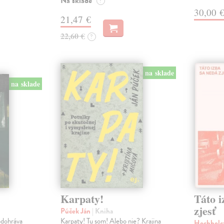
Na sklade
?
30,00 
21,47 €
22,60 €
?
na sklade
na sklade
Karpaty!
Táto i
zjesť
Púček Ján
| Kniha
odohráva
Karpaty! Tu som! Alebo nie? Krajina
Hochholc