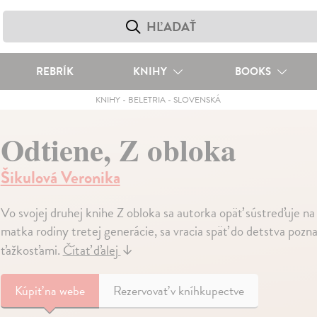
REBRÍK
KNIHY
BOOKS
KNIHY
-
BELETRIA
-
SLOVENSKÁ
Odtiene, Z obloka
Šikulová Veronika
Vo svojej druhej knihe Z obloka sa autorka opäť sústreďuje n
matka rodiny tretej generácie, sa vracia späť do detstva poz
ťažkosťami.
Čítať ďalej
↓
Kúpiť
na webe
Rezervovať v kníhkupectve