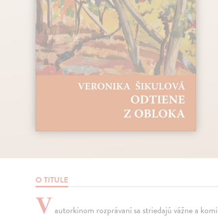
O TITULE
V
autorkinom rozprávaní sa striedajú vážne a komi