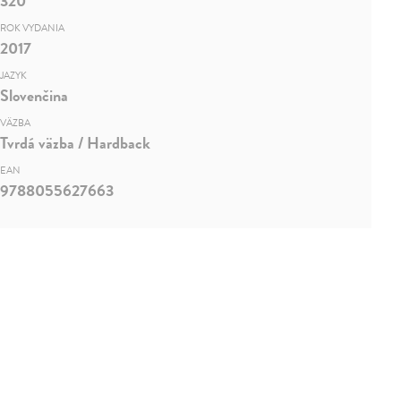
320
ROK VYDANIA
2017
JAZYK
Slovenčina
VÄZBA
Tvrdá väzba / Hardback
EAN
9788055627663