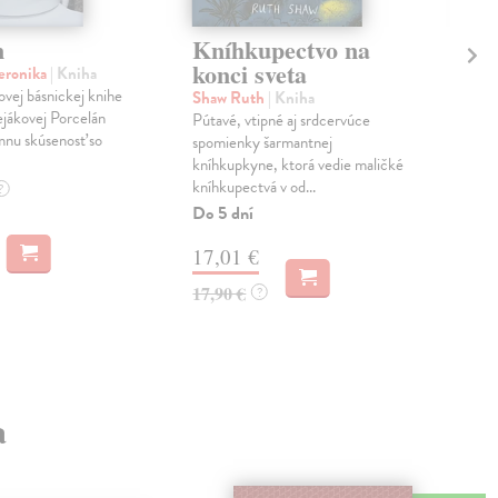
n
Kníhkupectvo na
Ka
konci sveta
eronika
| Kniha
Áre
ovej básnickej knihe
Ver
Shaw Ruth
| Kniha
jákovej Porcelán
o dv
Pútavé, vtipné aj srdcervúce
ímnu skúsenosť so
Betk
spomienky šarmantnej
hlav
kníhkupkyne, ktorá vedie maličké
kníhkupectvá v od...
Do 
?
Do 5 dní
4,
17,01 €
5,0
17,90 €
?
a