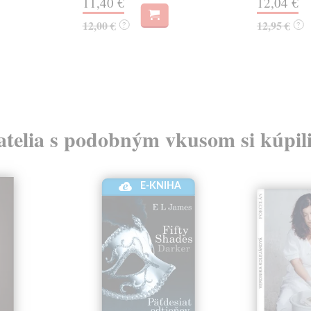
11,40 €
12,04 €
12,00 €
12,95 €
?
?
atelia s podobným vkusom si kúpili
E-KNIHA