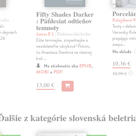
Porcelá
Fifty Shades Darker
: Päťdesiat odtieňov
Kniha
Kolejáková V
temnoty
áči
Texty v debut
h dejinách
Veroniky Kole
James E L
| Elektronická kniha
526
prepájajú int
Ešte temnejšie, zmyselnejšie a
znepo...
neodolateľne návykové! Potom,
Na sklade
čo Anastasia Steelová na vlastnej
koži ...
10,36 €
Na stiahnutie ako
EPUB
,
MOBI
a
PDF
10,90 €
?
13,00 €
Ďalšie z kategórie slovenská beletri