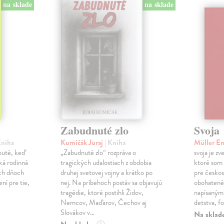
na sklade
na sklade
Zabudnuté zlo
Svoja
Kniha
Kumičák Juraj
| Kniha
Müller E
obuté, keď
„Zabudnuté zlo“ rozpráva o
svoja je zv
ká rodinná
tragických udalostiach z obdobia
ktoré som 
ch dňoch
druhej svetovej vojny a krátko po
pre českos
ní pre tie,
nej. Na príbehoch postáv sa objavujú
obohatené
tragédie, ktoré postihli Židov,
napísanými
Nemcov, Maďarov, Čechov aj
detstva, f
Slovákov v…
Na sklad