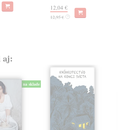
12
12,04 €
12,
12,95 €
?
 aj:
na sklade