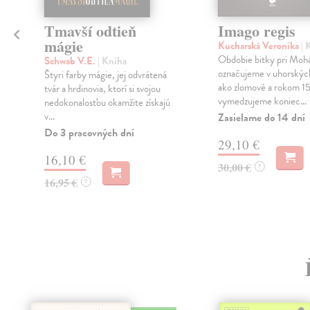
Tmavší odtieň
Imago regis
mágie
Kucharská Veronika
| 
Obdobie bitky pri Moh
Schwab V.E.
| Kniha
označujeme v uhorskýc
Štyri farby mágie, jej odvrátená
o
ako zlomové a rokom 1
tvár a hrdinovia, ktorí si svojou
vymedzujeme koniec...
nedokonalosťou okamžite získajú
v...
Zasielame do 14 dní
Do 3 pracovných dní
29,10 €
16,10 €
30,00 €
?
16,95 €
?