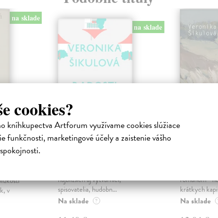
na sklade
na sklade
še cookies?
ho kníhkupectva Artforum využívame cookies slúžiace
e funkčnosti, marketingové účely a zaistenie vášho
Radosti a dni
Tremolo
spokojnosti.
Šikulová Veronika
| Kniha
Šikulová Ver
Stredom duchovného sveta
Kniha s názvo
iha
Veroniky Šikulovej sú okrem
hudby Tremolo
a
najbližších aj výtvarníci,
románom - n
lízkosti
spisovatelia, hudobn...
krátkych kapit
k, v
Na sklade
Na sklade
?