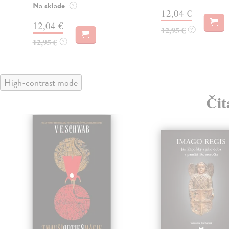
Na sklade
?
12,04 €
12,04 €
12,95 €
?
12,95 €
?
High-contrast mode
Čit
klade