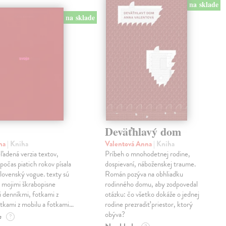
na sklade
na sklade
Deväťhlavý dom
ma
| Kniha
Valentová Anna
| Kniha
eľadená verzia textov,
Príbeh o mnohodetnej rodine,
počas piatich rokov písala
dospievaní, náboženskej traume.
lovenský vogue. texty sú
Román pozýva na obhliadku
 mojimi škrabopisne
rodinného domu, aby zodpovedal
 denníkmi, fotkami z
otázku: čo všetko dokáže o jednej
otkami z mobilu a fotkami…
rodine prezradiť priestor, ktorý
obýva?
e
?