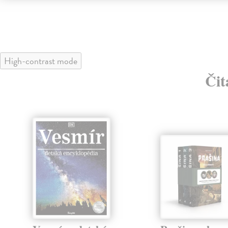
High-contrast mode
Čit