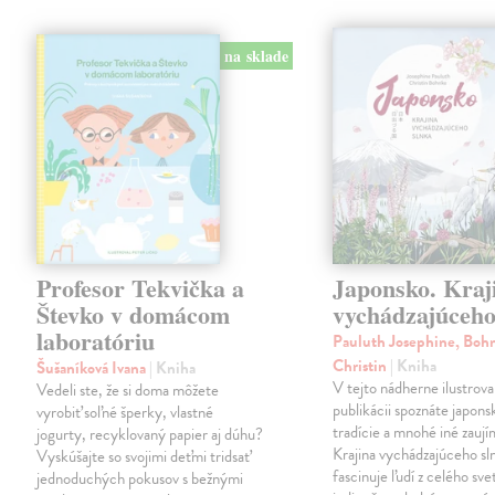
na sklade
Profesor Tekvička a
Japonsko. Kraj
Števko v domácom
vychádzajúceho
laboratóriu
Pauluth Josephine, Boh
Christin
| Kniha
Šušaníková Ivana
| Kniha
V tejto nádherne ilustrova
Vedeli ste, že si doma môžete
publikácii spoznáte japons
vyrobiť soľné šperky, vlastné
tradície a mnohé iné zaují
jogurty, recyklovaný papier aj dúhu?
Krajina vychádzajúceho sl
Vyskúšajte so svojimi deťmi tridsať
fascinuje ľudí z celého sve
jednoduchých pokusov s bežnými