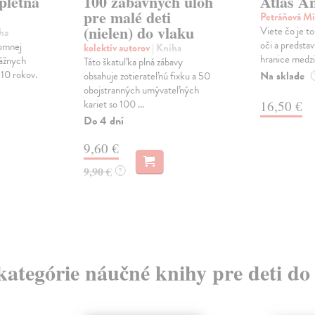
pletná
100 zábavných úloh
Atlas A
pre malé deti
Petráňová M
(nielen) do vlaku
Viete čo je t
ha
oči a predstav
jomnej
kolektív autorov
| Kniha
hranice medzi 
vážnych
Táto škatuľka plná zábavy
 10 rokov.
Na sklade
obsahuje zotierateľnú fixku a 50
obojstranných umývateľných
kariet so 100 ...
16,50 €
Do 4 dní
9,60 €
9,90 €
?
 kategórie náučné knihy pre deti do