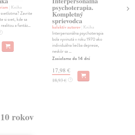
nka
Interpersonálna
Ot
psychoterapia.
at
iriam
| Kniha
Kompletný
o svetlotma? Zavrite
kol
sprievodca
te si svet, kde sa
Deji
realitou a fantáz...
čias
kolektív autorov
| Kniha
príť
?
Interpersonálna psychoterapia
odbo
bola vyvinutá v roku 1970 ako
Zas
individuálna liečba depresie,
neskôr sa ...
29
Zasielame do 14 dní
29,
17,98 €
18,93 €
?
 10 rokov