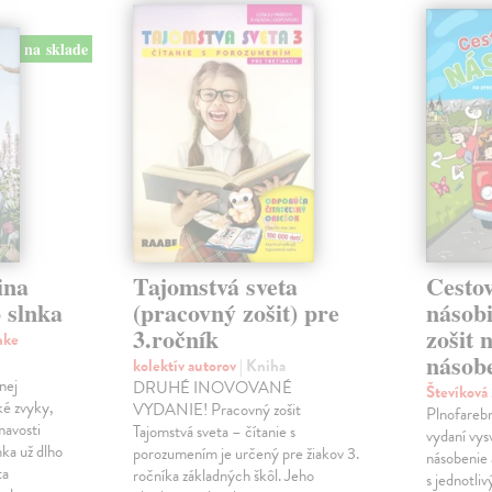
na sklade
ina
Tajomstvá sveta
Cestov
 slnka
(pracovný zošit) pre
násob
3.ročník
zošit 
nke
násobe
kolektív autorov
| Kniha
nej
DRUHÉ INOVOVANÉ
Števíková
ké zvyky,
VYDANIE! Pracovný zošit
Plnofareb
mavosti
Tajomstvá sveta – čítanie s
vydaní vysv
nka už dlho
porozumením je určený pre žiakov 3.
násobenie 
ta
ročníka základných škôl. Jeho
s jednotli