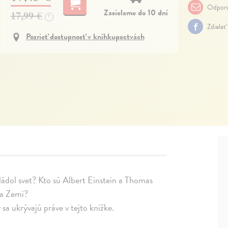
Odporu
Zasielame do 10 dní
17,99 €
?
Zdielať
Pozrieť dostupnosť v kníhkupectvách
ládol svet? Kto sú Albert Einstein a Thomas
na Zemi?
a ukrývajú práve v tejto knižke.