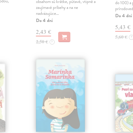
rodou,
obsahom sú krátke, pútavé, vtipné a
do 100) a 
zaujímavé príbehy a na ne
prírodoved
nadväzujúce…
Do 4 dní
Do 4 dní
5,43 €
2,43 €
5,60 €
?
2,50 €
?