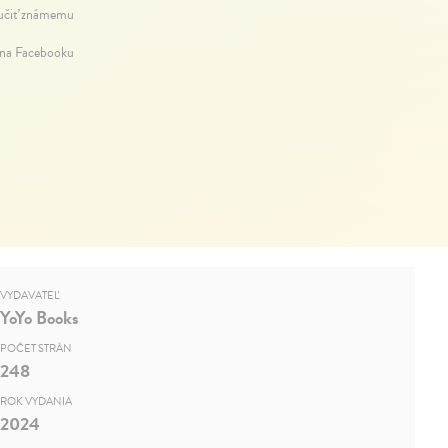
čiť známemu
 na Facebooku
VYDAVATEĽ
YoYo Books
POČET STRÁN
248
ROK VYDANIA
2024