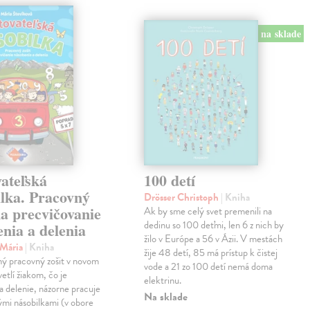
na sklade
ateľská
100 detí
ilka. Pracovný
Drösser Christoph
| Kniha
na precvičovanie
Ak by sme celý svet premenili na
dedinu so 100 deťmi, len 6 z nich by
nia a delenia
žilo v Európe a 56 v Ázii. V mestách
 Mária
| Kniha
žije 48 detí, 85 má prístup k čistej
ný pracovný zošit v novom
vode a 21 zo 100 detí nemá doma
etlí žiakom, čo je
elektrinu.
a delenie, názorne pracuje
Na sklade
vými násobilkami (v obore