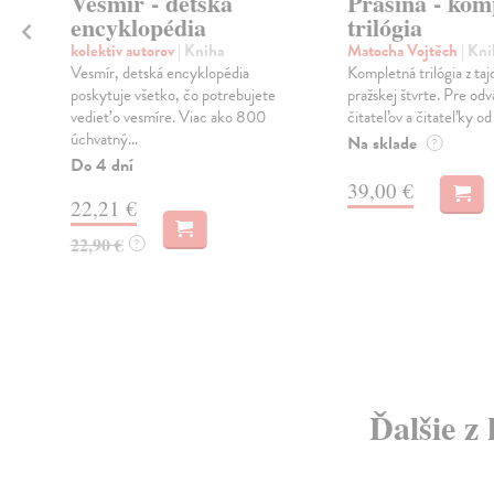
Vesmír - detská
Prašina - kom
encyklopédia
trilógia
kolektív autorov
| Kniha
Matocha Vojtěch
| Kni
Vesmír, detská encyklopédia
Kompletná trilógia z ta
poskytuje všetko, čo potrebujete
pražskej štvrte. Pre od
vedieť o vesmíre. Viac ako 800
čitateľov a čitateľky od
úchvatný...
Na sklade
?
Do 4 dní
39,00 €
22,21 €
22,90 €
?
Ďalšie z