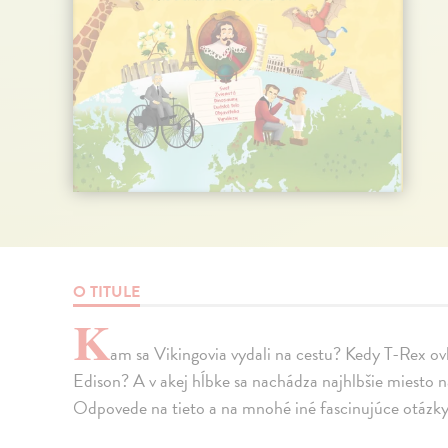
O TITULE
K
am sa Vikingovia vydali na cestu? Kedy T-Rex ov
Edison? A v akej hĺbke sa nachádza najhlbšie miesto 
Odpovede na tieto a na mnohé iné fascinujúce otázky s