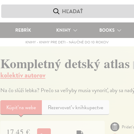
REBRÍK
KNIHY
BOOKS
KNIHY
-
KNIHY PRE DETI
-
NÁUČNÉ DO 10 ROKOV
Kompletný detský atlas
kolektív autorov
Na čo slúži lebka? Prečo sa veľryby musia vynoriť, aby sa nad
Kúpiť
na webe
Rezervovať v kníhkupectve
Pridať 
17,45 €