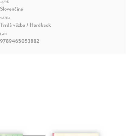
JAZYK
Slovenčina
VÄZBA
Tvrdá väzba / Hardback
EAN
9789465053882