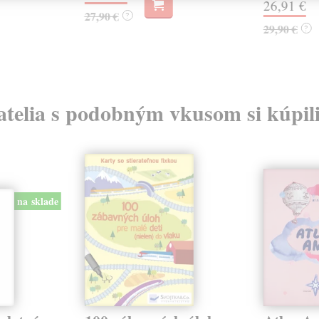
26,91 €
27,90 €
?
29,90 €
?
atelia s podobným vkusom si kúpili
na sklade