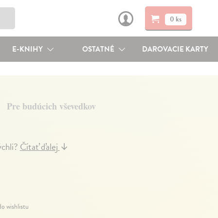
0 ks
E-KNIHY
OSTATNÉ
DAROVACIE KARTY
Pre budúcich vševedkov
ýchli?
Čítať ďalej
↓
do wishlistu