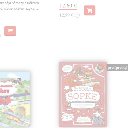
prepája námety s učivom
12,60 €
y, slovenského jazyka,…
12,99 €
?
predpredaj