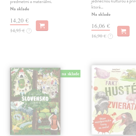
jedinečnou kultúrou a prí
predmetmi a materiálmi.
ktorá…
Na sklade
Na sklade
14,20 €
16,06 €
14,95 €
?
16,90 €
?
na sklade