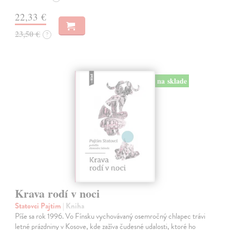
22,33 €
23,50 €
?
na sklade
Krava rodí v noci
Statovci Pajtim
| Kniha
Píše sa rok 1996. Vo Fínsku vychovávaný osemročný chlapec trávi
letné prázdniny v Kosove, kde zažíva čudesné udalosti, ktoré ho