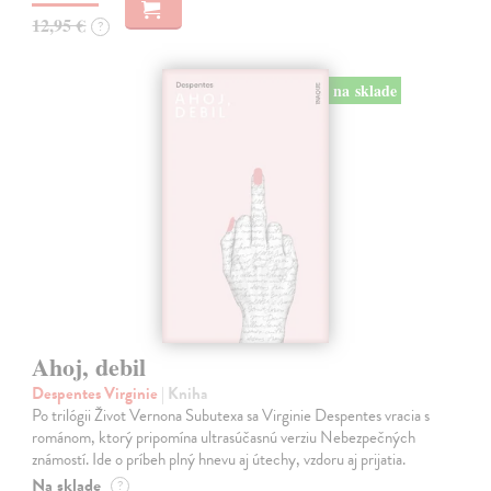
12,95 €
?
na sklade
Ahoj, debil
Despentes Virginie
| Kniha
Po trilógii Život Vernona Subutexa sa Virginie Despentes vracia s
románom, ktorý pripomína ultrasúčasnú verziu Nebezpečných
známostí. Ide o príbeh plný hnevu aj útechy, vzdoru aj prijatia.
Na sklade
?