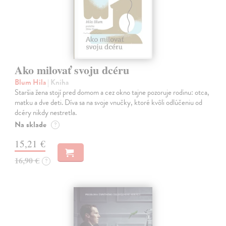
Ako milovať svoju dcéru
Blum Hila
| Kniha
Staršia žena stojí pred domom a cez okno tajne pozoruje rodinu: otca,
matku a dve deti. Díva sa na svoje vnučky, ktoré kvôli odlúčeniu od
dcéry nikdy nestretla.
Na sklade
?
15,21 €
16,90 €
?