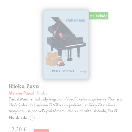
na sklade
Rieka času
Mercier Pascal
| Kniha
Pascal Mercier bol vždy majstrom filozofického rozprávania. Romány
Nočný vlak do Lisabonu či Váha slov podnietili milióny čitateľov k
zamysleniu sa nad veľkými témami, ako sú identita, sloboda, čas či…
Na sklade
?
12,30 €