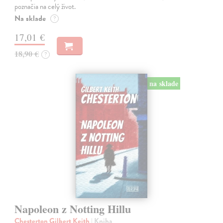
poznačia na celý život.
Na sklade
?
17,01 €
18,90 €
?
na sklade
Napoleon z Notting Hillu
Chesterton Gilbert Keith
| Kniha