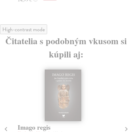
14
High-contrast mode
Čitatelia s podobným vkusom si
kúpili aj:
Imago regis
Sa