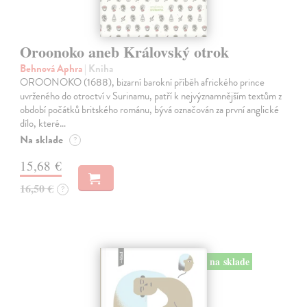
Oroonoko aneb Královský otrok
Behnová Aphra
| Kniha
OROONOKO (1688), bizarní barokní příběh afrického prince
uvrženého do otroctví v Surinamu, patří k nejvýznamnějším textům z
období počátků britského románu, bývá označován za první anglické
dílo, které…
Na sklade
?
15,68 €
16,50 €
?
na sklade