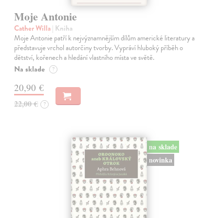
Moje Antonie
Cather Willa
| Kniha
Moje Antonie patří k nejvýznamnějším dílům americké literatury a
představuje vrchol autorčiny tvorby. Vypráví hluboký příběh o
dětství, kořenech a hledání vlastního místa ve světě.
Na sklade
?
20,90 €
22,00 €
?
na sklade
novinka