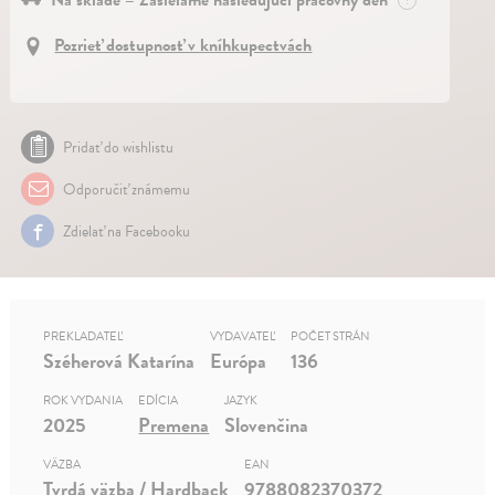
Na sklade – Zasielame nasledujúci pracovný deň
?
Pozrieť dostupnosť v kníhkupectvách
Pridať do wishlistu
Odporučiť známemu
Zdielať na Facebooku
PREKLADATEĽ
VYDAVATEĽ
POČET STRÁN
Széherová Katarína
Európa
136
ROK VYDANIA
EDÍCIA
JAZYK
2025
Premena
Slovenčina
VÄZBA
EAN
Tvrdá väzba / Hardback
9788082370372