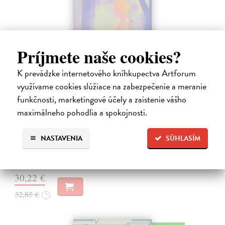
Príjmete naše cookies?
K prevádzke internetového kníhkupectva Artforum
využívame cookies slúžiace na zabezpečenie a meranie
Město a jeho nejisté zdi
funkčnosti, marketingové účely a zaistenie vášho
Murakami Haruki
| Kniha
maximálneho pohodlia a spokojnosti.
Ty jsi to byla, kdo mi vyprávěl o tom městě. Město a jeho nejisté zdi –
dlouho očekávaný román Harukiho Murakamiho volně navazuje na
autorovu starší novelu z roku 1980 a tematicky se prolíná s jeho
NASTAVENIA
SÚHLASÍM
kultovním…
Na sklade
?
30,22 €
32,85 €
?