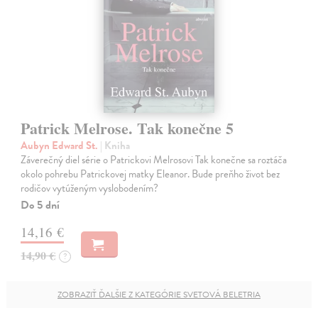
Patrick Melrose. Tak konečne 5
Aubyn Edward St.
| Kniha
Záverečný diel série o Patrickovi Melrosovi Tak konečne sa roztáča
okolo pohrebu Patrickovej matky Eleanor. Bude preňho život bez
rodičov vytúženým vyslobodením?
Do 5 dní
14,16 €
14,90 €
?
ZOBRAZIŤ ĎALŠIE Z KATEGÓRIE SVETOVÁ BELETRIA