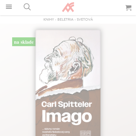
KNIHY
-
BELETRIA
-
SVETOVÁ
na sklade