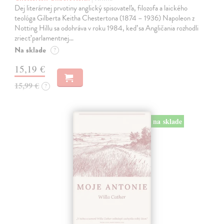
Dej literárnej prvotiny anglický spisovateľa, filozofa a laického
teológa Gilberta Keitha Chestertona (1874 – 1936) Napoleon z
Notting Hillu sa odohráva v roku 1984, keď sa Angličania rozhodli
zriecť parlamentnej…
Na sklade
?
15,19 €
15,99 €
?
na sklade