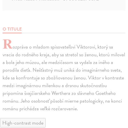
O TITULE
R
ozpráva o mladom spisovateľovi Viktorovi, ktorý sa
vracia do rodného kraja, aby sa stretol so ženou, ktorú miloval
a bola jeho múzou, ale medzičasom sa vydala za iného a
porodila dieťa. Nešťastný muž uniká do imaginárneho sveta,
kde sa konfrontuje so zbožňovanou ženou. Viktor v kontraste
medzi imaginárnou milenkou a drsnou skutočnosťou
pripomína švajčiarskeho Werthera zo slávneho Goetheho
románu. Jeho osobnosť pôsobí mierne patologicky, na konci
románu prichádza veľké rozčarovanie.
High-contrast mode