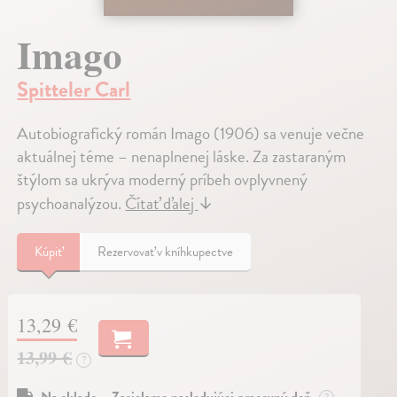
Imago
Spitteler Carl
Autobiografický román Imago (1906) sa venuje večne
aktuálnej téme – nenaplnenej láske. Za zastaraným
štýlom sa ukrýva moderný príbeh ovplyvnený
psychoanalýzou.
Čítať ďalej
↓
Kúpiť
Rezervovať v kníhkupectve
13,29 €
13,99 €
?