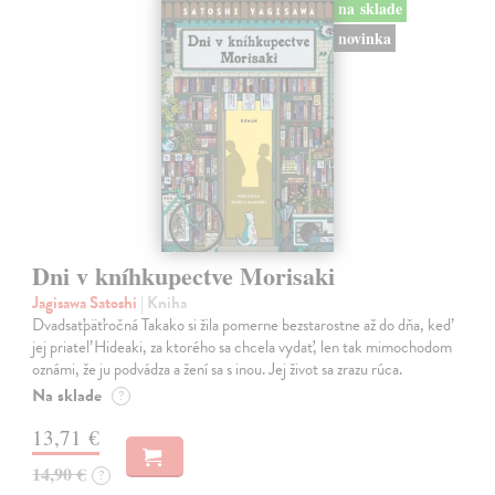
na sklade
novinka
Dni v kníhkupectve Morisaki
Jagisawa Satoshi
| Kniha
Dvadsaťpäťročná Takako si žila pomerne bezstarostne až do dňa, keď
jej priateľ Hideaki, za ktorého sa chcela vydať, len tak mimochodom
oznámi, že ju podvádza a žení sa s inou. Jej život sa zrazu rúca.
Na sklade
?
13,71 €
14,90 €
?