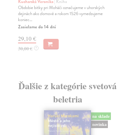
ro
Kucharská Veronika
| Kniha
Obdobie bitky pri Moháči označujeme v uhorských
Mil
dejinách ako zlomové a rokom 1526 vymedzujeme
Pal
koniec...
že 
Zasielame do 14 dní
Na
29,10 €
14
30,00 €
?
14
Ďalšie z kategórie svetová
beletria
na sklade
novinka