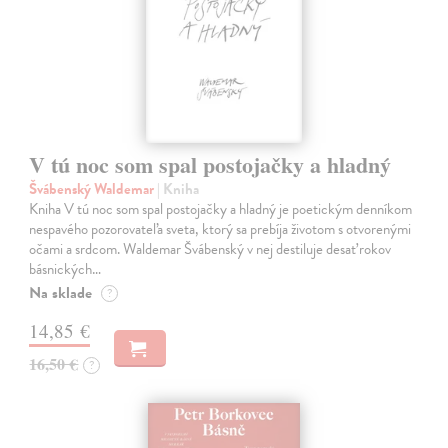
V tú noc som spal postojačky a hladný
Švábenský Waldemar
| Kniha
Kniha V tú noc som spal postojačky a hladný je poetickým denníkom
nespavého pozorovateľa sveta, ktorý sa prebíja životom s otvorenými
očami a srdcom. Waldemar Švábenský v nej destiluje desať rokov
básnických…
Na sklade
?
14,85 €
16,50 €
?