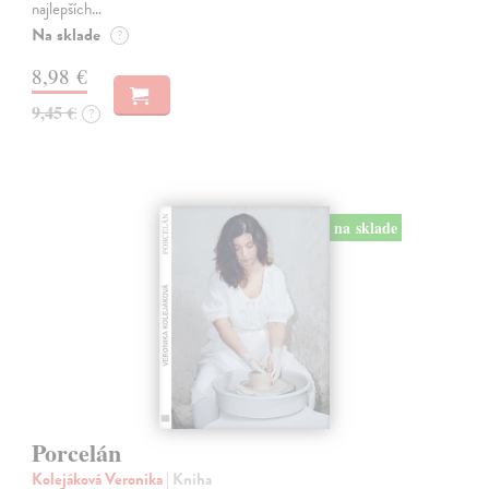
najlepších…
Na sklade
?
8,98 €
9,45 €
?
na sklade
Porcelán
Kolejáková Veronika
| Kniha