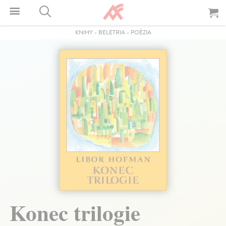
KNIHY
-
BELETRIA
-
POÉZIA
Konec trilogie