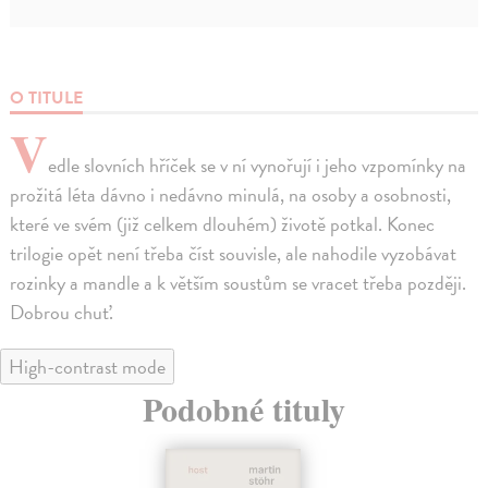
O TITULE
V
edle slovních hříček se v ní vynořují i jeho vzpomínky na
prožitá léta dávno i nedávno minulá, na osoby a osobnosti,
které ve svém (již celkem dlouhém) životě potkal. Konec
trilogie opět není třeba číst souvisle, ale nahodile vyzobávat
rozinky a mandle a k větším soustům se vracet třeba později.
Dobrou chuť.
High-contrast mode
Podobné tituly