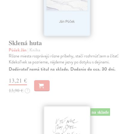
Sklená huta
Púček Ján
| Kniha
Rôzne miesta rozprávajú rôzne príbehy, stačí rozhrnúť zem a čítať.
Kdekoľvek sa pozrieme, nájdeme jazvy po dotyku s dejinami.
Dodávateľ nemá titul na sklade. Dodanie do cca. 30 dní.
13,21 €
13,90 €
?
na sklade