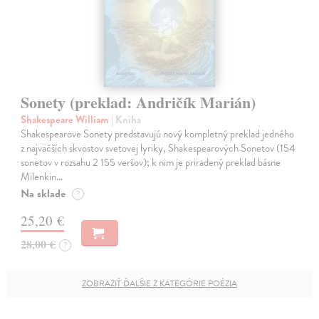
Sonety (preklad: Andričík Marián)
Shakespeare William
| Kniha
Shakespearove Sonety predstavujú nový kompletný preklad jedného
z najväčších skvostov svetovej lyriky, Shakespearových Sonetov (154
sonetov v rozsahu 2 155 veršov); k nim je priradený preklad básne
Milenkin…
Na sklade
?
25,20 €
28,00 €
?
ZOBRAZIŤ ĎALŠIE Z KATEGÓRIE POÉZIA