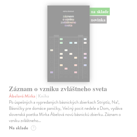
na sklade
novinka
Záznam o vzniku zvláštneho sveta
Ábelová Mirka
| Kniha
Po úspešných a vypredaných básnických zbierkach Striptíz, Na!,
Básničky pre domáce paničky, Večný pocit nedele a Dom, vydáva
slovenská poetka Mirka Ábelová novú básnickú zbierku. Záznam o
vzniku zvláštneho…
Na sklade
?