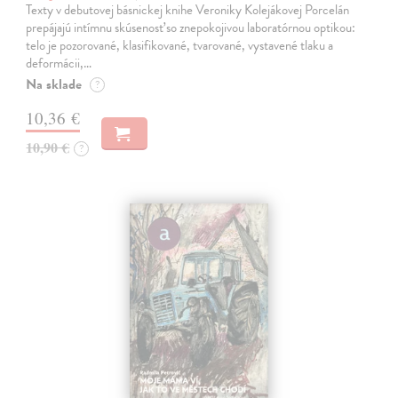
Texty v debutovej básnickej knihe Veroniky Kolejákovej Porcelán
prepájajú intímnu skúsenosť so znepokojivou laboratórnou optikou:
telo je pozorované, klasifikované, tvarované, vystavené tlaku a
deformácii,…
Na sklade
?
10,36 €
10,90 €
?