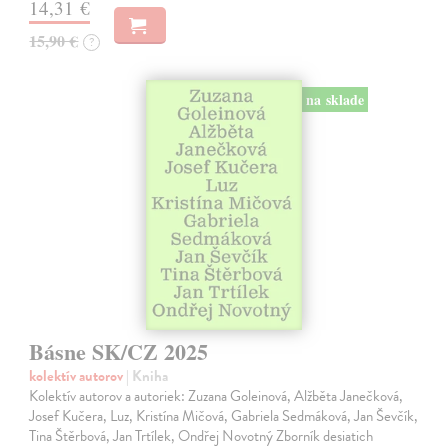
14,31 €
15,90 €
?
na sklade
Básne SK/CZ 2025
kolektív autorov
| Kniha
Kolektív autorov a autoriek: Zuzana Goleinová, Alžběta Janečková,
Josef Kučera, Luz, Kristína Mičová, Gabriela Sedmáková, Jan Ševčík,
Tina Štěrbová, Jan Trtílek, Ondřej Novotný Zborník desiatich