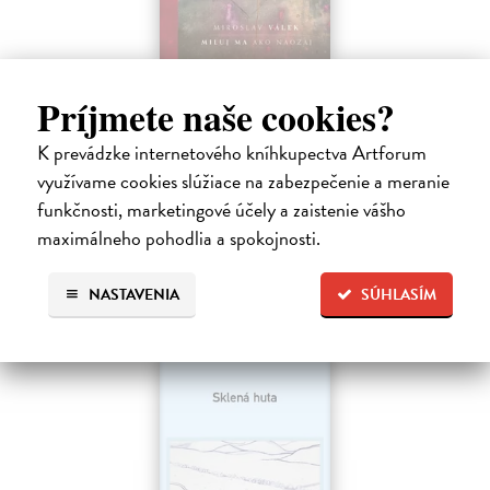
Miluj ma ako naozaj
Príjmete naše cookies?
Válek Miroslav
| Kniha
HRANICA MEDZI NÁDEJOU A SEBAKLAMOM
K prevádzke internetového kníhkupectva Artforum
SLOVENSKÉHO KLASIKA. Nemýlia sa tí, ktorí v básnikovi
využívame cookies slúžiace na zabezpečenie a meranie
Miroslavovi Válkovi (1927 – 1991) vidia deziluzívneho analytika
ľudskej situácie.
funkčnosti, marketingové účely a zaistenie vášho
Na sklade
?
maximálneho pohodlia a spokojnosti.
33,85 €
NASTAVENIA
SÚHLASÍM
34,90 €
?