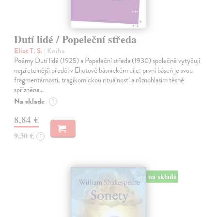
Dutí lidé / Popeleční středa
Eliot T. S.
| Kniha
Poémy Dutí lidé (1925) a Popeleční středa (1930) společně vytyčují
nejzřetelnější předěl v Eliotově básnickém díle: první báseň je svou
fragmentárností, tragikomickou rituálností a různohlasím těsně
spřízněna…
Na sklade
?
8,84 €
9,30 €
?
na sklade