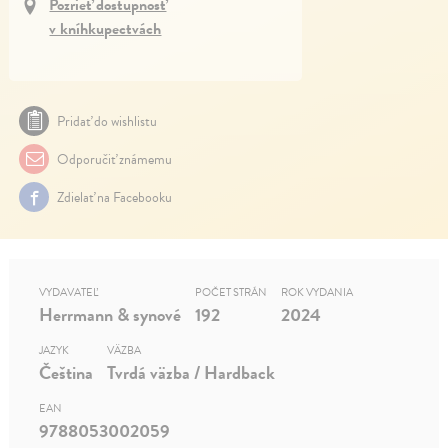
Pozrieť dostupnosť
v kníhkupectvách
Pridať do wishlistu
Odporučiť známemu
Zdielať na Facebooku
VYDAVATEĽ
POČET STRÁN
ROK VYDANIA
Herrmann & synové
192
2024
JAZYK
VÄZBA
Čeština
Tvrdá väzba / Hardback
EAN
9788053002059