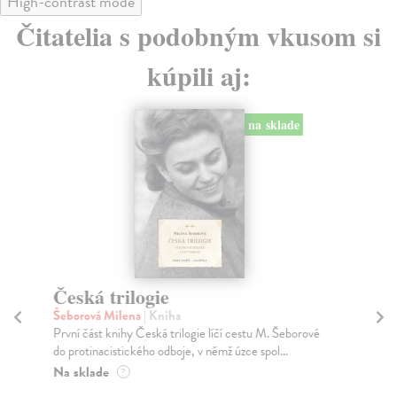
High-contrast mode
Čitatelia s podobným vkusom si
kúpili aj:
na sklade
Česká trilogie
Šeborová Milena
| Kniha
K
První část knihy Česká trilogie líčí cestu M. Šeborové
Ši
do protinacistického odboje, v němž úzce spol...
Súb
Na sklade
?
od 