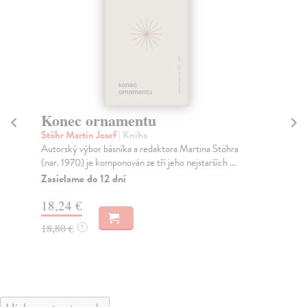
Konec ornamentu
Se
Stöhr Martin Josef
| Kniha
Pr
Autorský výbor básníka a redaktora Martina Stöhra
Náz
(nar. 1970) je komponován ze tří jeho nejstarších ...
bás
Zasielame do 12 dní
Za
18,24 €
12
18,80 €
12
?