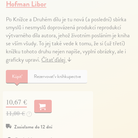
Hofman Libor
Po Knížce a Druhém dílu je tu nová (a poslední) sbírka
smyslů i nesmyslů doprovázená produkcí reprodukcí
výtvarného díla autora, jehož životním posláním je kniha
se vším všudy. To jej také vede k tomu, že si (už třetí)
knížku tohoto druhu nejen napíše, vyplní obrázky, ale i
graficky upraví.
Čítať ďalej
↓
Kúpiť
Rezervovať v kníhkupectve
10,67 €
11,00 €
?
Zasielame do 12 dní