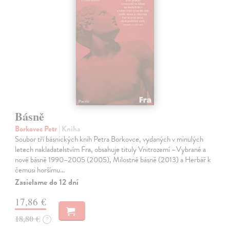
Básně
Borkovec Petr
| Kniha
Soubor tří básnických knih Petra Borkovce, vydaných v minulých
letech nakladatelstvím Fra, obsahuje tituly Vnitrozemí –Vybrané a
nové básně 1990–2005 (2005), Milostné básně (2013) a Herbář k
čemusi horšímu…
Zasielame do 12 dní
17,86 €
18,80 €
?