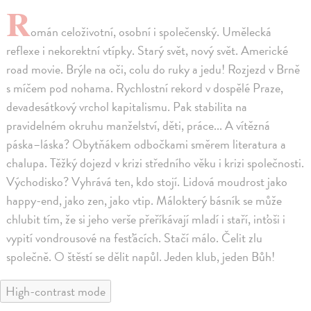
R
omán celoživotní, osobní i společenský. Umělecká
reflexe i nekorektní vtípky. Starý svět, nový svět. Americké
road movie. Brýle na oči, colu do ruky a jedu! Rozjezd v Brně
s míčem pod nohama. Rychlostní rekord v dospělé Praze,
devadesátkový vrchol kapitalismu. Pak stabilita na
pravidelném okruhu manželství, děti, práce... A vítězná
páska–láska? Obytňákem odbočkami směrem literatura a
chalupa. Těžký dojezd v krizi středního věku i krizi společnosti.
Východisko? Vyhrává ten, kdo stojí. Lidová moudrost jako
happy-end, jako zen, jako vtip. Málokterý básník se může
chlubit tím, že si jeho verše přeříkávají mladí i staří, inťoši i
vypití vondrousové na fesťácích. Stačí málo. Čelit zlu
společně. O štěstí se dělit napůl. Jeden klub, jeden Bůh!
High-contrast mode