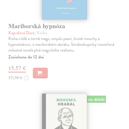
Mariborská hypnóza
Kaprálová Dora
| Kniha
Kniha o bílé a černé magii, smyslu psaní, životě mouchy a
hypnotizérovi, o mariborském zázraku. Stroboskopicky rozostřená
milostná novela plná magického realismu.
Zasielame do 12 dní
15,57 €
17,30 €
?
na sklade