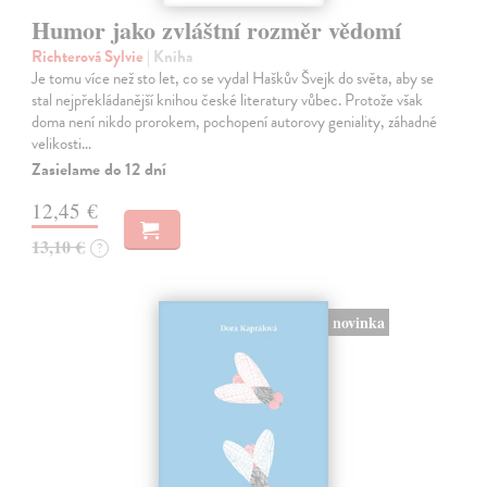
Humor jako zvláštní rozměr vědomí
Richterová Sylvie
| Kniha
Je tomu více než sto let, co se vydal Haškův Švejk do světa, aby se
stal nejpřekládanější knihou české literatury vůbec. Protože však
doma není nikdo prorokem, pochopení autorovy geniality, záhadné
velikosti…
Zasielame do 12 dní
12,45 €
13,10 €
?
novinka