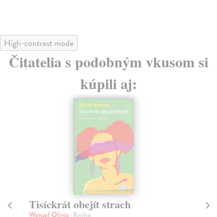
High-contrast mode
Čitatelia s podobným vkusom si
kúpili aj:
Tisíckrát obejít strach
L
Wenzel Olivia
| Kniha
Stl