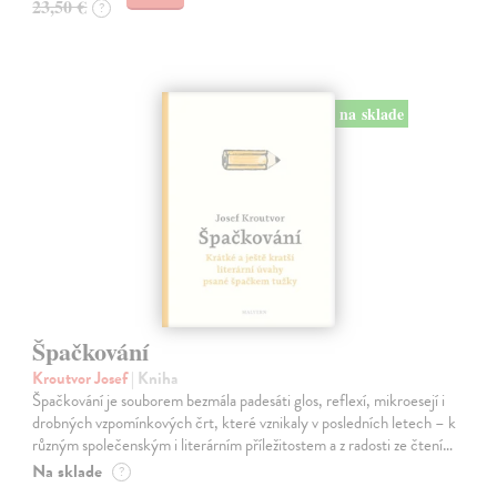
23,50 €
?
na sklade
Špačkování
Kroutvor Josef
| Kniha
Špačkování je souborem bezmála padesáti glos, reflexí, mikroesejí i
drobných vzpomínkových črt, které vznikaly v posledních letech – k
různým společenským i literárním příležitostem a z radosti ze čtení…
Na sklade
?