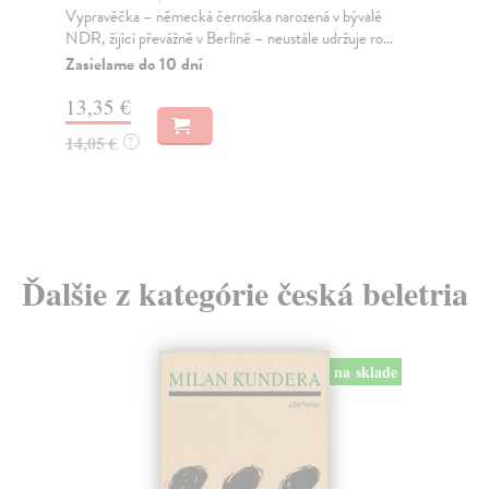
Vypravěčka – německá černoška narozená v bývalé
Dva
NDR, žijící převážně v Berlíně – neustále udržuje ro...
lin
nár
Zasielame do 10 dní
Za
13,35 €
8,
14,05 €
?
8,
Ďalšie z kategórie česká beletria
na sklade