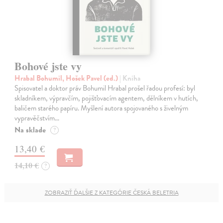
Bohové jste vy
Hrabal Bohumil, Hošek Pavel (ed.)
| Kniha
Spisovatel a doktor práv Bohumil Hrabal prošel řadou profesí: byl
skladníkem, výpravčím, pojišťovacím agentem, dělníkem v hutích,
baličem starého papíru. Myšlení autora spojovaného s živelným
vypravěčstvím…
Na sklade
?
13,40 €
14,10 €
?
ZOBRAZIŤ ĎALŠIE Z KATEGÓRIE ČESKÁ BELETRIA