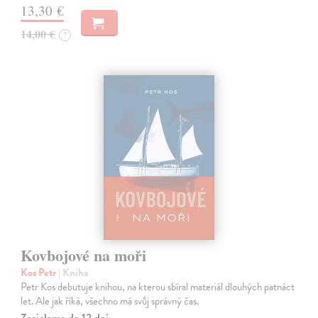
13,30 €
14,00 €
?
Kovbojové na moři
Kos Petr
| Kniha
Petr Kos debutuje knihou, na kterou sbíral materiál dlouhých patnáct
let. Ale jak říká, všechno má svůj správný čas.
Zasielame do 12 dní