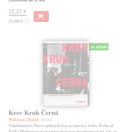
22,23 €
23,40 €
?
na sklade
Krev Kruh Černá
Wollmann Radek
| Kniha
Nakladatelství Alarm vydává druhou prozaickou knihu. Kniha od
Radka Wollmanna je návratem do konce devadesátých let, kdy se