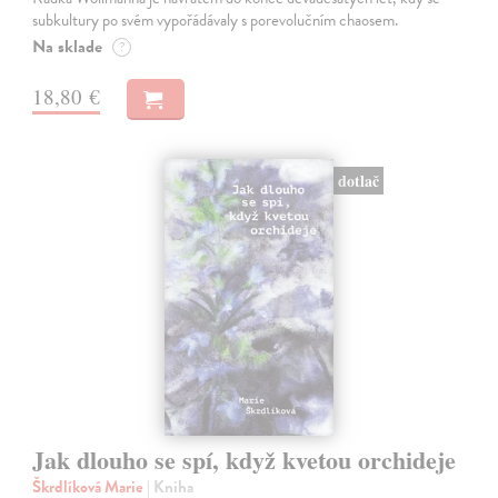
subkultury po svém vypořádávaly s porevolučním chaosem.
Na sklade
?
18,80 €
dotlač
Jak dlouho se spí, když kvetou orchideje
Škrdlíková Marie
| Kniha