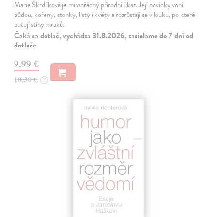
Marie Škrdlíková je mimořádný přírodní úkaz. Její povídky voní
půdou, kořeny, stonky, listy i květy a rozrůstají se v louku, po které
putují stíny mraků.
Čaká sa dotlač, vychádza 31.8.2026, zasielame do 7 dní od
dotlače
9,99 €
10,30 €
?