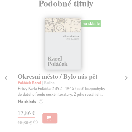
Podobné tituly
na sklade
Okresní město / Bylo nás pět
V
Poláček Karel
| Kniha
Hy
Prózy Karla Poláčka (1892—1945) patří bezpochyby
Aut
do zlatého fondu české literatury. Z jeho rozsáhléh...
Čes
Na sklade
Za
?
17,86 €
17
18,80 €
18
?