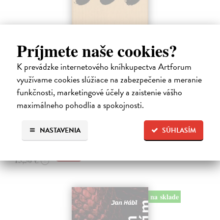
Príjmete naše cookies?
Pomalost
K prevádzke internetového kníhkupectva Artforum
Kundera Milan
| Kniha
využívame cookies slúžiace na zabezpečenie a meranie
Pomalost, chronologicky první ze čtyř románů Milana Kundery
funkčnosti, marketingové účely a zaistenie vášho
napsaných francouzsky, vychází v českém překladu Anny
Kareninové. Vydávání Kunderových románů v českém jazyce se
maximálneho pohodlia a spokojnosti.
uzavírá.
Na sklade
?
NASTAVENIA
SÚHLASÍM
14,73 €
15,50 €
?
na sklade