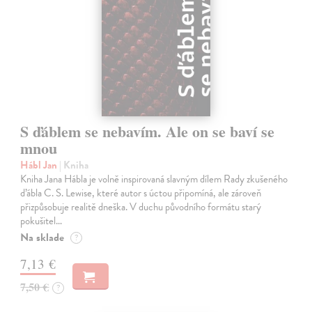
S ďáblem se nebavím. Ale on se baví se
mnou
Hábl Jan
| Kniha
Kniha Jana Hábla je volně inspirovaná slavným dílem Rady zkušeného
ďábla C. S. Lewise, které autor s úctou připomíná, ale zároveň
přizpůsobuje realitě dneška. V duchu původního formátu starý
pokušitel…
Na sklade
?
7,13 €
7,50 €
?