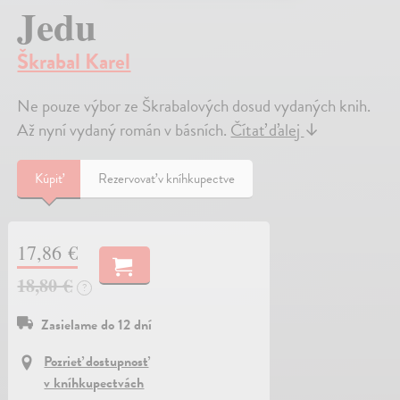
Jedu
Škrabal Karel
Ne pouze výbor ze Škrabalových dosud vydaných knih.
Až nyní vydaný román v básních.
Čítať ďalej
↓
Kúpiť
Rezervovať v kníhkupectve
17,86 €
18,80 €
?
Zasielame do 12 dní
Pozrieť dostupnosť
v kníhkupectvách