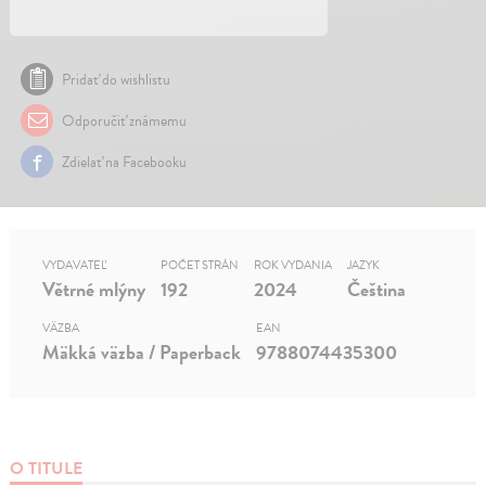
Pridať do wishlistu
Odporučiť známemu
Zdielať na Facebooku
VYDAVATEĽ
POČET STRÁN
ROK VYDANIA
JAZYK
Větrné mlýny
192
2024
Čeština
VÄZBA
EAN
Mäkká väzba / Paperback
9788074435300
O TITULE