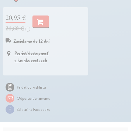
20,95 €
21,60 €
?
Zasielame do 12 dní
Pozrieť dostupnosť
v kníhkupectvách
Pridať do wishlistu
Odporučiť známemu
Zdielať na Facebooku