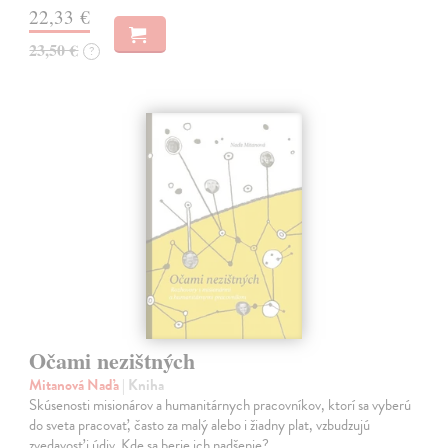
22,33 €
23,50 €
?
Očami nezištných
Mitanová Naďa
| Kniha
Skúsenosti misionárov a humanitárnych pracovníkov, ktorí sa vyberú
do sveta pracovať, často za malý alebo i žiadny plat, vzbudzujú
zvedavosť i údiv. Kde sa berie ich nadšenie?