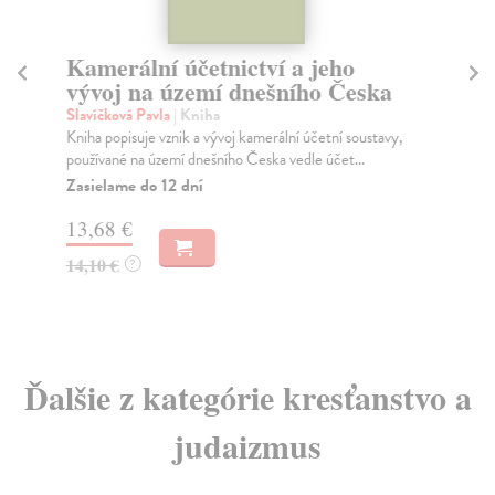
Kamerální účetnictví a jeho
Ma
vývoj na území dnešního Česka
Th
Poj
Slavíčková Pavla
| Kniha
def
Kniha popisuje vznik a vývoj kamerální účetní soustavy,
zk..
používané na území dnešního Česka vedle účet...
Na
Zasielame do 12 dní
6,
13,68 €
7,
14,10 €
?
Ďalšie z kategórie kresťanstvo a
judaizmus