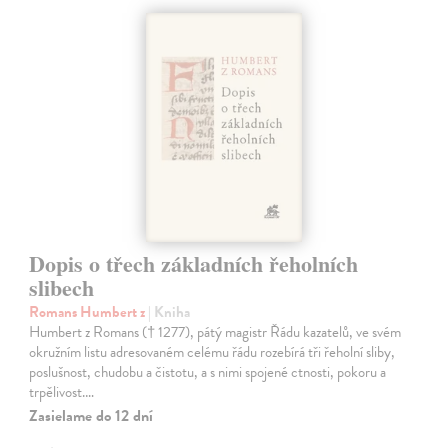
Dopis o třech základních řeholních
slibech
Romans Humbert z
| Kniha
Humbert z Romans († 1277), pátý magistr Řádu kazatelů, ve svém
okružním listu adresovaném celému řádu rozebírá tři řeholní sliby,
poslušnost, chudobu a čistotu, a s nimi spojené ctnosti, pokoru a
trpělivost.…
Zasielame do 12 dní