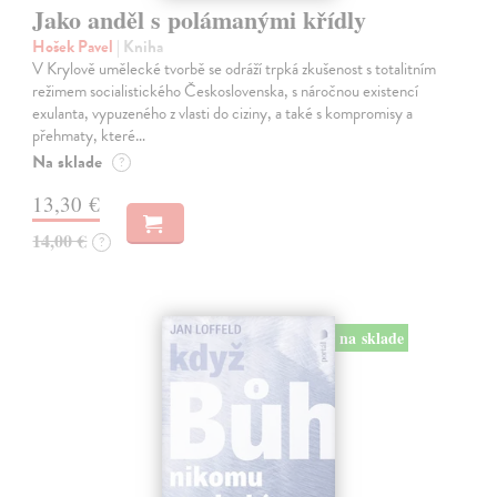
Jako anděl s polámanými křídly
Hošek Pavel
| Kniha
V Krylově umělecké tvorbě se odráží trpká zkušenost s totalitním
režimem socialistického Československa, s náročnou existencí
exulanta, vypuzeného z vlasti do ciziny, a také s kompromisy a
přehmaty, které…
Na sklade
?
13,30 €
14,00 €
?
na sklade