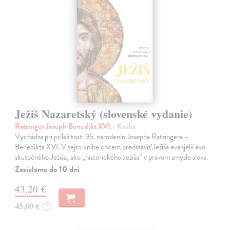
Ježiš Nazaretský (slovenské vydanie)
Ratzinger Joseph Benedikt XVI.
| Kniha
Vychádza pri príležitosti 95. narodenín Josepha Ratzingera –
Benedikta XVI. V tejto knihe chcem predstaviť Ježiša evanjelií ako
skutočného Ježiša, ako „historického Ježiša“ v pravom zmysle slova.
Zasielame do 10 dní
43,20 €
45,00 €
?