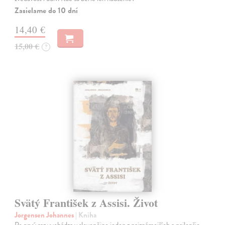
Zasielame do 10 dní
14,40 €
15,00 €
?
Svätý František z Assisi. Život
Jorgensen Johannes
| Kniha
Po prvý raz vychádza v slovenčine jeden z najznámejších a najlepšie