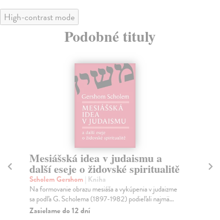
High-contrast mode
Podobné tituly
Mesiášská idea v judaismu a
P
další eseje o židovské spiritualitě
o
n
Scholem Gershom
| Kniha
Na formovanie obrazu mesiáša a vykúpenia v judaizme
Si
sa podľa G. Scholema (1897-1982) podieľali najmä...
Pin
ran
Zasielame do 12 dní