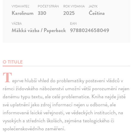
VYDAVATEĽ
POČET STRÁN
ROK VYDANIA
JAZYK
Karolinum
330
2025
Čeština
VÄZBA
EAN
Mäkká väzba / Paperback
9788024658049
O TITULE
T
eprve hlubší vhled do problematiky postavení vládců v
rámci židovského náboženství umožní větší porozumění nejen
danému typu textu, ale celé problematice. Kniha najde jistě
své uplatnění jako zdroj informací nejen u odborné, ale
informované laické veřejnosti, ve vědeckých institucích, na
vysokých a středních školách, zejména teologického či
společenskovědního zaměření.