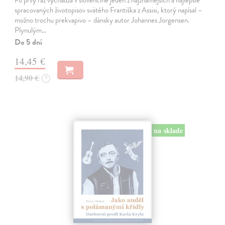
spracovaných životopisov svätého Františka z Assisi, ktorý napísal –
možno trochu prekvapivo – dánsky autor Johannes Jorgensen.
Plynulým…
Do 5 dní
14,45 €
14,90 €
?
na sklade