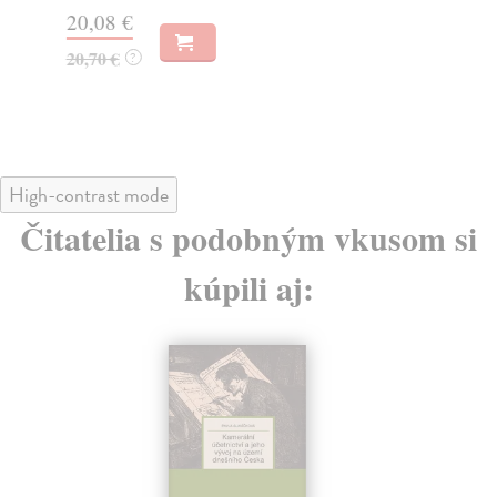
Za
20,08 €
31
20,70 €
?
32
High-contrast mode
Čitatelia s podobným vkusom si
kúpili aj: