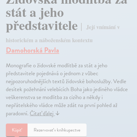
stát a jeho
představitele
Její vnímání v
historickém a náboženském kontextu
Damohorská Pavla
Monografie o židovské modlitbě za stát a jeho
představitele pojednává o jednom z vůbec
nejpozoruhodnějších textů židovské bohoslužby. Vedle
desítek požehnání velebících Boha jako jediného vládce
veškerenstva se modlitba za cizího a někdy i
nepřátelského vládce může zdát na první pohled až
paradoxní.
Čítať ďalej
↓
Kúpiť
Rezervovať v kníhkupectve