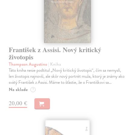
František z Assisi. Nový kritický
životopis
Thompson Augustine
| Kniha
Táto kniha nesie podtitul „Nový kritický životopis“, čím sa nemyslí,
len životopis najnovší, ale skôr nový portrét muža, ktorý je známy ako
svätý František z Assisi. Máme to šťastie, že o Františkovi sa…
Na sklade
?
20,00 €