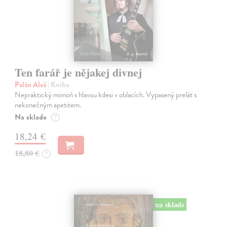
Ten farář je nějakej divnej
Palán Aleš
| Kniha
Nepraktický mimoň s hlavou kdesi v oblacích. Vypasený prelát s
nekonečným apetitem.
Na sklade
?
18,24 €
18,80 €
?
na sklade