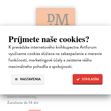
Príjmete naše cookies?
K prevádzke internetového kníhkupectva Artforum
využívame cookies slúžiace na zabezpečenie a meranie
funkčnosti, marketingové účely a zaistenie vášho
Dominik Mokoš OFM (1718-1776) a jeho
maximálneho pohodlia a spokojnosti.
kazateľská tvorba
Škovierová Angela
| Kniha
NASTAVENIA
SÚHLASÍM
Ide o titul, ktorým naše vydavateľstvo pokračuje v mapovaní
františkánskeho príspevku k našej kultúre. Františkán Dominik
Mokoš patril medzi najplodnejších a najpozoruhodnejších slovenských
autorov homiletickej…
Zasielame do 14 dní