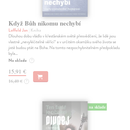
Když Bůh nikomu nechybí
Loffeld Jan
| Kniha
Dlouhou dobu vládlo v křesťanském světě přesvědčení, že lidé jsou
vlastně „nevyléčitelně věřící“ a v určitém okamžiku svého života se
jistě budou ptát na Boha. Na tomto nezpochybnitelném předpokladu
byla…
Na sklade
?
15,91 €
16,40 €
?
na sklade