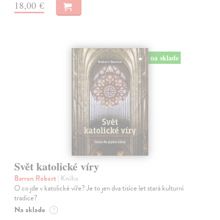
18,00 €
na sklade
Svět katolické víry
Barron Robert
| Kniha
O co jde v katolické víře? Je to jen dva tisíce let stará kulturní
tradice?
Na sklade
?