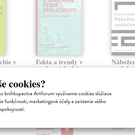
chie v
Fakta a trendy v
Nábožen
ím
současné české
společno
společnosti
Luhmann Ni
še cookies?
V díle Niklas
Ryšavý Dan
| Kniha
myslitele funk
uje a
Cílem knihy je na dostupných
ho kníhkupectva Artforum využívame cookies slúžiace
teorie a dnes 
y se
datech ukázat proměňující se
klasika, k...
rchie v
podmínky života naší společnosti
e funkčnosti, marketingové účely a zaistenie vášho
zhruba od...
Zasielame d
spokojnosti.
Zasielame do 12 dní
14,55 €
13,68 €
15,00 €
?
14,10 €
?