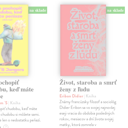
na sklade
na sklade
ochopiť
Život, staroba a smrť
bu, keď máte
ženy z ľudu
ze
Eribon Didier
| Kniha
Známy francúzsky filozof a sociológ
im 'S
| Kniha
Didier Eribon sa vo svojej najnovšej
piť chudobu, keď máte
eseji vracia do obdobia posledných
 chudobu si môžete sami.
rokov, mesiacov a dní života svojej
 len o nedostatku peňazí.
matky, ktorá zomrela v
e
?