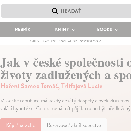
REBRÍK
KNIHY
BOOKS
KNIHY
-
SPOLOČENSKÉ VEDY
-
SOCIOLÓGIA
Jak v české společnosti 
životy zadlužených a sp
Hoření Samec Tomáš
,
Trlifajová Lucie
V České republice má každý desátý dospělý člověk zkušenost 
splácí hypotéku. Co znamená mít půjčku nebo být předlužený 
Kúpiť
na webe
Rezervovať v kníhkupectve