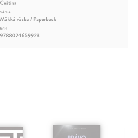
Čeština
VÄZBA
Mäkká väzba / Paperback
EAN
9788024659923