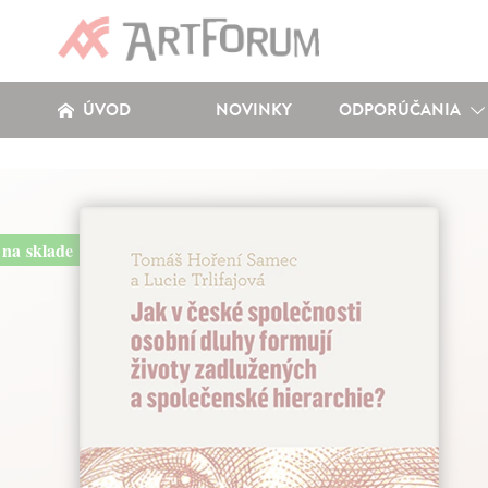
ÚVOD
NOVINKY
ODPORÚČANIA
na sklade