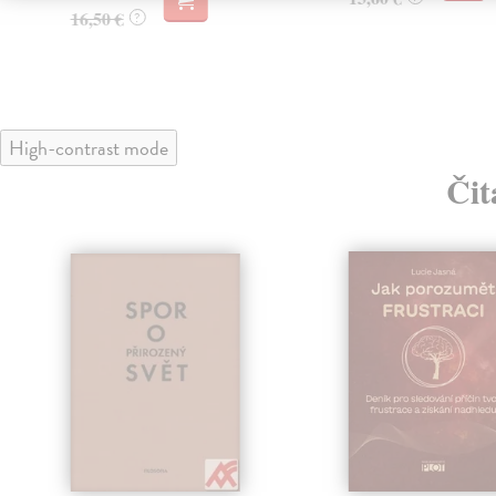
16,50 €
?
High-contrast mode
Čit
klade
nka