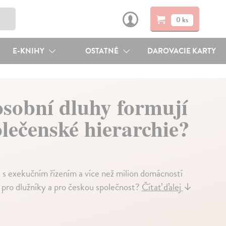
0 ks
E-KNIHY
OSTATNÉ
DAROVACIE KARTY
osobní dluhy formují
olečenské hierarchie?
s exekučním řízením a více než milion domácností
pro dlužníky a pro českou společnost?
Čítať ďalej
↓