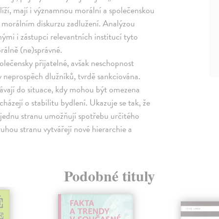
líží, mají i významnou morální a společenskou
 o morálním diskurzu zadlužení. Analýzou
ými i zástupci relevantních institucí tyto
orálně (ne)správné.
olečensky přijatelné, avšak neschopnost
 v neprospěch dlužníků, tvrdě sankciována.
stávají do situace, kdy mohou být omezena
házejí o stabilitu bydlení. Ukazuje se tak, že
 jednu stranu umožňují spotřebu určitého
ruhou stranu vytvářejí nové hierarchie a
Podobné tituly