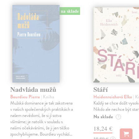
na sklade
Nadvláda mužů
Stáří
Bourdieu Pierre
| Kniha
Heidenreichová Elke
| K
Mužská dominance je tak zakotvena
Každý se chce dožít vysok
v našich společenských praktikách a
Nikdo ale nechce být star
našem nevědomí, že si jí sotva
Na sklade
?
všímáme; je natolik v souladu s
našimi očekáváními, že ji jen těžko
18,24 €
zpochybňujeme. Bourdieu vychází…
18,80 €