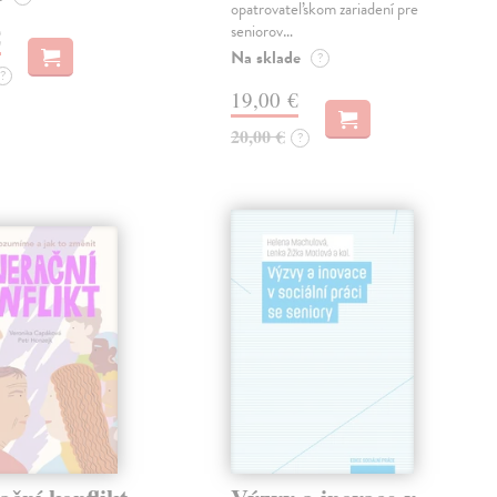
opatrovateľskom zariadení pre
seniorov…
€
Na sklade
?
?
19,00 €
20,00 €
?