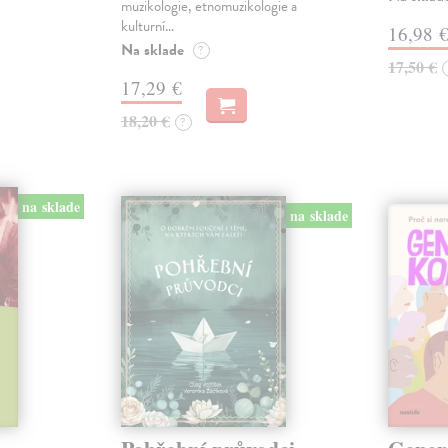
muzikologie, etnomuzikologie a
kulturní…
16,98 
Na sklade
?
17,50 €
17,29 €
18,20 €
?
na sklade
na sklade