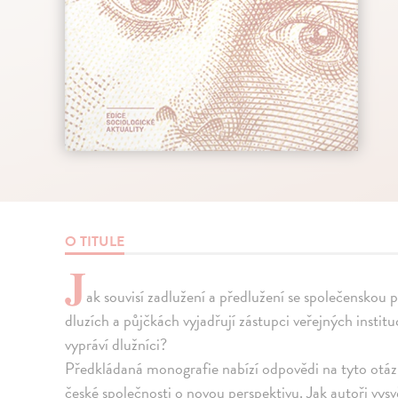
O TITULE
J
ak souvisí zadlužení a předlužení se společenskou p
dluzích a půjčkách vyjadřují zástupci veřejných instituc
vypráví dlužníci?
Předkládaná monografie nabízí odpovědi na tyto otázk
české společnosti o novou perspektivu. Jak autoři vysvě