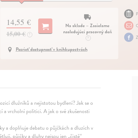
P
14,55 €
Na sklade – Zasielame
O
nasledujúci pracovný deň
15,00 €
?
Z
?
Pozrieť dostupnosť v kníhkupectvách
ozicí dlužníků a nejistotou bydlení? Jak se o
í a vrcholní politici. A jak o své zkušenosti
y a doplňuje debatu o půjčkách a dluzích v
tlují, půjčky a dluhy nejsou jen „čistě“