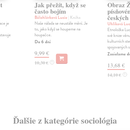
t
Jak přežít, když se
Obraz Ž
často bojím
písňové
českých
Bělohlávková Lucie
| Kniha
ace je
Naše nálada se neustále mění. Je
Uhlíková Lu
to, jako když se houpeme na
Etnoložka Luc
stavuje
houpačce.
své knize věn
kulturních st
Do 6 dní
spojovaných s 
9,99 €
Zasielame d
10,30 €
?
13,68 €
14,10 €
?
Ďalšie z kategórie sociológia