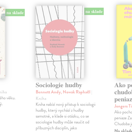
na sklade
na sklade
Sociologie hudby
Ako p
chudo
niha
Bennett Andy, Nowak Raphaël
|
penia
ého věku.
Kniha
ý.
Kniha nabízí nový přístup k sociologii
Jongers T
hudby, který vychází z hudby
Ako pocho
samotné, a klade si otázku, co se
peniaze Za
sociologie hudby může naučit od
Chudoba je
příbuzných disciplín, jako
Na sklad