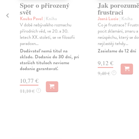
é
Spor o přirozený
Jak porozumě
svět
frustraci
Kouba Pavel
| Kniha
Jasná Lucie
| Kniha
V době nebývalého rozmachu
Co je frustrace? Frustr
přírodních věd, ve 20. a 30.
pocit zklamání, zmaru a
letech XX. století, se ve filosofii
neúspěchu, který se do
paradoxn...
nejčastěji tehdy...
Dodávateľ nemá titul na
Zasielame do 12 dní
sklade. Dodanie do 30 dní, pri
starších tituloch nevieme
9,12 €
dodanie garantovať.
9,40 €
?
10,77 €
11,10 €
?