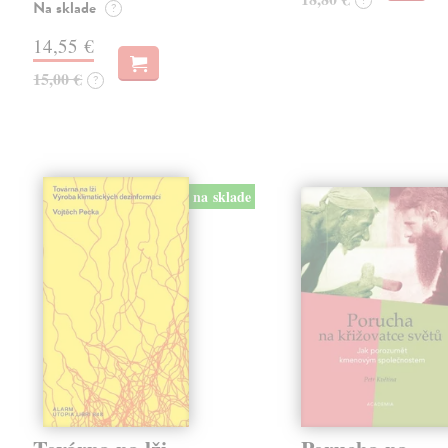
?
Na sklade
?
14,55 €
15,00 €
?
na sklade