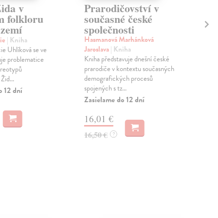
ida v
Prarodičovství v
As
m folkloru
současné české
po
 zemí
společnosti
ko
Hasmanová Marhánková
cie
| Kniha
Kar
Jaroslava
| Kniha
ie Uhlíková se ve
Před
Kniha představuje dnešní české
uje problematice
srov
prarodiče v kontextu současných
ereotypů
vytv
demografických procesů
Žid...
post
spojených s tz...
o 12 dní
Zas
Zasielame do 12 dní
13
16,01 €
13,
16,50 €
?