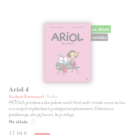
na sklade
novinka
Ariol 4
Guibert Emmanuel
| Kniha
PEŤULA je krásna a ako pekne vonia! Ariol sedí v triede rovno za ňou
a vo svojich myšlienkach ju zasýpa komplimentami. Dokonca si
predstavuje, ako jej hovorí, že ju miluje.
Na sklade
?
17,10 €