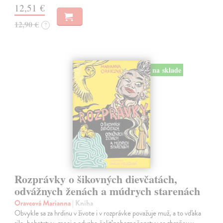
12,51 €
12,90 €
?
na sklade
Rozprávky o šikovných dievčatách,
odvážnych ženách a múdrych starenách
Oravcová Marianna
| Kniha
Obvykle sa za hrdinu v živote i v rozprávke považuje muž, a to vďaka