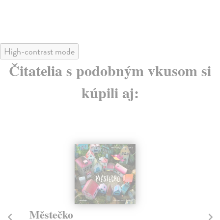
High-contrast mode
Čitatelia s podobným vkusom si
kúpili aj:
Městečko
Fi