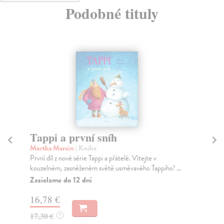
Podobné tituly
Tappi a první sníh
O
Mortka Marcin
| Kniha
En
První díl z nové série Tappi a přátelé. Vítejte v
Kte
kouzelném, zasněženém světě usměvavého Tappiho! ...
pří
Zasielame do 12 dní
Za
16,78 €
11
17,30 €
12
?