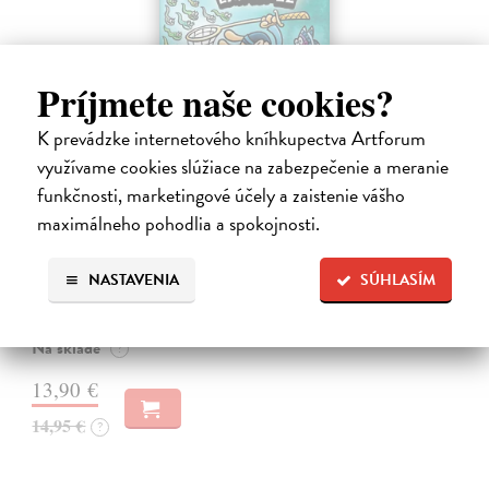
Príjmete naše cookies?
K prevádzke internetového kníhkupectva Artforum
využívame cookies slúžiace na zabezpečenie a meranie
funkčnosti, marketingové účely a zaistenie vášho
Dogman 8. Larva 22
maximálneho pohodlia a spokojnosti.
Pilkey Dav
| Kniha
Dogman je späť! V ôsmej knihe dobrodružstiev svetoznámeho poliša
so psou hlavou náš hrdina čelí zlej Víle Cile, oblude Kôrovi
NASTAVENIA
SÚHLASÍM
McStromaldovi, 22 superzúrivým psychokinetickým žubrienkam a
tiež Pickovmu…
Na sklade
?
13,90 €
14,95 €
?