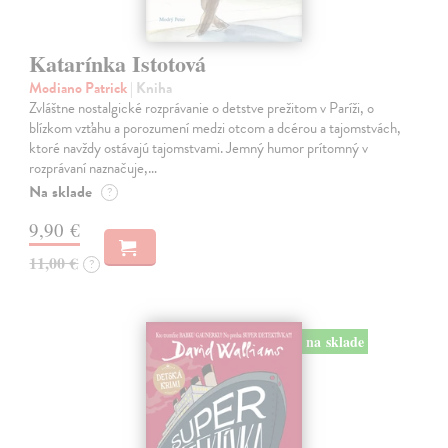
Katarínka Istotová
Modiano Patrick
| Kniha
Zvláštne nostalgické rozprávanie o detstve prežitom v Paríži, o
blízkom vzťahu a porozumení medzi otcom a dcérou a tajomstvách,
ktoré navždy ostávajú tajomstvami. Jemný humor prítomný v
rozprávaní naznačuje,…
Na sklade
?
9,90 €
11,00 €
?
na sklade