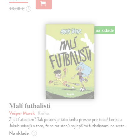
18,00 €
?
na sklade
Malí futbalisti
Vešper Marek
| Kniha
Žiješ futbalom? Tak potom je táto kniha presne pre teba! Lenka a
Jakub snívajú o tom, že sa raz stanú najlepšími futbalistami na svete.
Na sklade
?