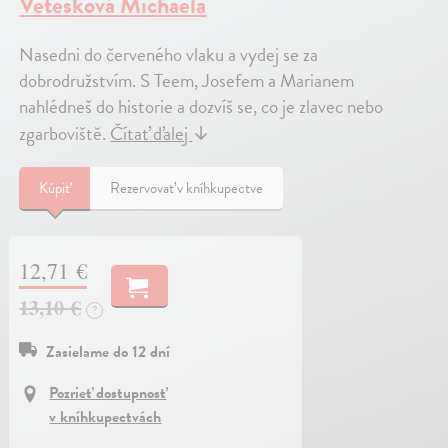
Vetešková Michaela
Nasedni do červeného vlaku a vydej se za
dobrodružstvím. S Teem, Josefem a Marianem
nahlédneš do historie a dozvíš se, co je zlavec nebo
zgarboviště.
Čítať ďalej
↓
Kúpiť
Rezervovať v kníhkupectve
12,71 €
13,10 €
?
Zasielame do 12 dní
Pozrieť dostupnosť
v kníhkupectvách