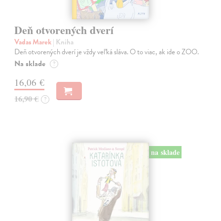
Deň otvorených dverí
Vadas Marek
| Kniha
Deň otvorených dverí je vždy veľká sláva. O to viac, ak ide o ZOO.
Na sklade
?
16,06 €
16,90 €
?
na sklade