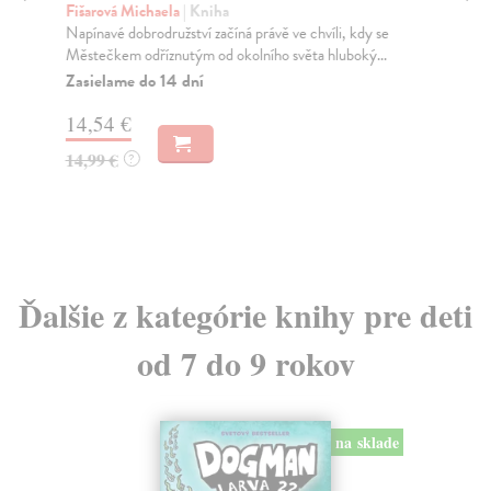
Fišarová Michaela
| Kniha
Ze
Napínavé dobrodružství začíná právě ve chvíli, kdy se
Kni
Městečkem odříznutým od okolního světa hluboký...
vel
Zasielame do 14 dní
Do
14,54 €
4,
14,99 €
4,
?
Ďalšie z kategórie knihy pre deti
od 7 do 9 rokov
na sklade