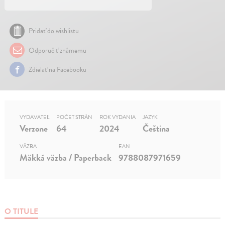
Pridať do wishlistu
Odporučiť známemu
Zdielať na Facebooku
VYDAVATEĽ
POČET STRÁN
ROK VYDANIA
JAZYK
Verzone
64
2024
Čeština
VÄZBA
EAN
Mäkká väzba / Paperback
9788087971659
O TITULE