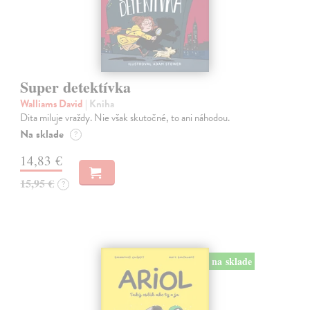
Super detektívka
Walliams David
| Kniha
Dita miluje vraždy. Nie však skutočné, to ani náhodou.
Na sklade
?
14,83 €
15,95 €
?
na sklade