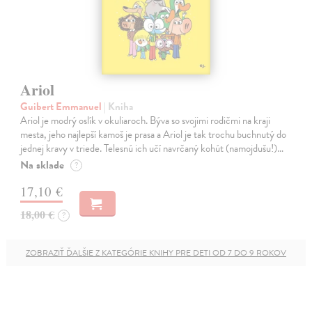
Ariol
Guibert Emmanuel
| Kniha
Ariol je modrý oslík v okuliaroch. Býva so svojimi rodičmi na kraji
mesta, jeho najlepší kamoš je prasa a Ariol je tak trochu buchnutý do
jednej kravy v triede. Telesnú ich učí navrčaný kohút (namojdušu!)…
Na sklade
?
17,10 €
18,00 €
?
ZOBRAZIŤ ĎALŠIE Z KATEGÓRIE KNIHY PRE DETI OD 7 DO 9 ROKOV