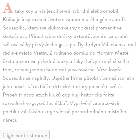
A
taky kdy u nás jezdil první hybridní elektromobil.
Kniha je inspirovaná životem zapomenutého génia Josefa
Sousedíka, který své klukovské sny dokázal proměnit ve
skutečnost. Přinesl světu desítky patentů, zemřel za druhé
světové války při výslechu gestapa. Byl hrdým Valachem a měl
rád své město Vsetín. Z rodného domku na Horním Městě
často pozoroval prázdné louky u řeky Bečvy a možná snil o
tom, že tam jednou bude stát jeho továrna. Vize Josefa
Sousedíka se naplnily. Úspěšná firma působí více než sto let a
jeho poselství roztáčí elektrické motory po celém světě.
Příběh třináctiletých kluků doplňují historická fakta
rozvedená ve „vysvětlovníčku“. Vyprávění zapracovává i
poetiku valašského kraje včetně pozoruhodného místního
nářečí.
High-contrast mode