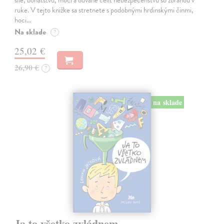
sile, bohatstvu, moci a odvahe čeliť nebezpečenstvu so zbraňou v
ruke. V tejto knižke sa stretnete s podobnými hrdinskými činmi,
hoci…
Na sklade
?
25,02 €
26,90 €
?
na sklade
Ja to všetko zvládnem