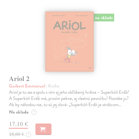
na sklade
Ariol 2
Guibert Emmanuel
| Kniha
Ariol je tu zas a spolu s ním aj jeho obľúbený hrdina – Superkôň Erdži!
A Superkôň Erdži má, prosím pekne, aj vlastnú pesničku! Poznáte ju?
Ak by náhodou nie, tu sú jej slová: „Superkôň Erdži je strážcom…
Na sklade
?
17,10 €
18,00 €
?