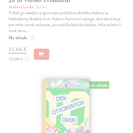
Jecková Lenka
| Kniha
Príbeh je veselým a úprimným pohľadom druháha Adama na
každodenný školský život. Adam s humorom opisuje, aké náročné je
pre neho ranné vstávanie, povinná školská dochádzka, hŕba zošitov či
nové slovo…
Na sklade
?
11,64 €
12,00 €
?
na sklade